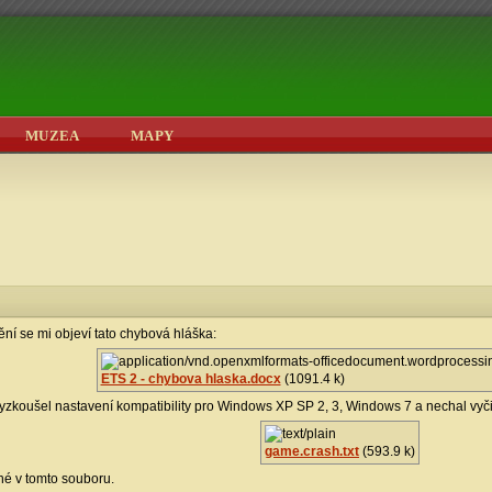
MUZEA
MAPY
ní se mi objeví tato chybová hláška:
ETS 2 - chybova hlaska.docx
(1091.4 k)
 vyzkoušel nastavení kompatibility pro Windows XP SP 2, 3, Windows 7 a nechal vyč
game.crash.txt
(593.9 k)
né v tomto souboru.