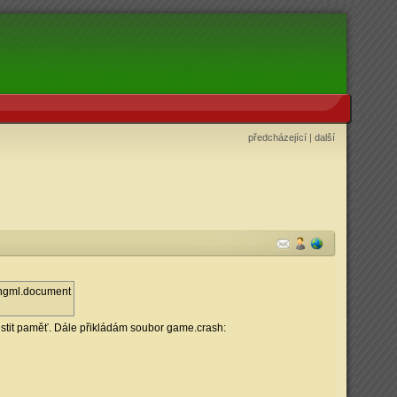
předcházející
|
další
istit paměť. Dále přikládám soubor game.crash: