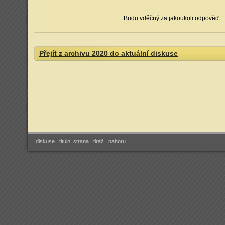
Budu vděčný za jakoukoli odpověď.
Přejít z archivu 2020 do aktuální diskuse
diskuse
|
titulní strana
|
tiráž
|
nahoru