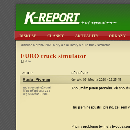
DISKUSE
ČLÁNKY
AKTUALITY
ODKAZY
diskuse
»
archiv 2020
»
hry a simulátory
» euro truck simulator
EURO truck simulator
dolů
AUTOR
PŘÍSPĚVEK
Ruda_Pivrnec
čtvrtek, 05. března 2020 - 22:25:45
registrovaný uživatel
Ahoj, mám jeden problém. Při spouště
číslo příspěvku:
134
registrován:
9-2018
Hru jsem nespustil i přesto, že jsem
Příčiny problému by měly být obsaže