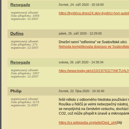
Renegade
čtvrtek, 24. září 2020 - 20:18:00
registrovaný uživatel
https://bystrica.dnes24.sk/v-bystrici-hori-au
číslo příspěvku:
1955
registrován:
12-2007
Dufíno
pátek, 25. září 2020 - 12:29:00
registrovaný uživatel
Dnešní ranní "odřenina" ve Svatovítské ulici.
číslo příspěvku:
271
Nehoda komplikovala dopravu ve Svatovítské 
registrován:
12-2007
Renegade
sobota, 26. září 2020 - 14:39:34
registrovaný uživatel
https://www.topky.sk/cl/10/1976327/AKTUAL
číslo příspěvku:
1957
registrován:
12-2007
Philip
čtvrtek, 22. října 2020 - 10:16:40
registrovaný uživatel
řešil někdo z odborného hlediska používání r
číslo příspěvku:
1173
Rouška u řidičů je velmi nebezpečný nástroj
registrován:
11-2007
se nevydýchá na čerstvém vzduchu, docház
CO2, což může přispět k únavě a mikrospánku
https://cs.wikipedia.org/wiki/Oxid_uhli
čitý