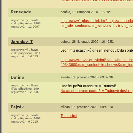
Renegade
neděle, 15. listopadu 2020 - 18:29:15
registrovaný uživatel
https://www1.pluska.sk/krimi/tragicka-nehod
číslo příspěvku:
1966
itm_site=centrum&itm_template=hp& itm_mo
registrován:
12-2007
Jaroslav_T
sobota, 28. listopadu 2020 - 16:49:51
registrovaný uživatel
Jedním z účastníků dnešní nehody byla i pří
číslo příspěvku:
2011
registrován:
1-2013
https://www.novinky.cz/krimi/clanek/hromad
40343600#utm_content=freshnews&utm_t
Dufíno
středa, 02. prosince 2020 - 09:02:36
registrovaný uživatel
Dnešní požár autobusu v Trutnově.
číslo příspěvku:
299
Na autobusovém nádraží v Trutnově došlo k
registrován:
12-2007
Pajzák
středa, 02. prosince 2020 - 09:48:10
registrovaný uživatel
Tento stroj
číslo příspěvku:
4498
registrován:
6-2015