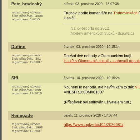
Petr_hradecký
středa, 02. prosince 2020 - 18:07:38
registrovaný uživatel
Trutnov: podle komentáře na
Trutnovinkách
ú
číslo příspěvku:
4008
Hasičů.
registrován:
4-2015
Na K-Reportu od 2012.
Modely amerických trucků - dcp.wz.cz
Dufíno
čtvrtek, 03. prosince 2020 - 14:15:14
registrovaný uživatel
Dnešní dvě nehody v Olomouckém kraji.
číslo příspěvku:
301
Hasiči v Olomouckém kraji zasahovali dopo
registrován:
12-2007
Slfi
čtvrtek, 10. prosince 2020 - 19:15:24
registrovaný uživatel
No, není to nehoda, ale nevím kam to dát:
V 
číslo příspěvku:
858
VNESFR1600M001807
registrován:
12-2010
(Příspěvek byl editován uživatelem Slfi.)
Renegade
pátek, 11. prosince 2020 - 17:07:44
registrovaný uživatel
https://www.topky.sk/cl/11/2020681/
číslo příspěvku:
1968
registrován:
12-2007