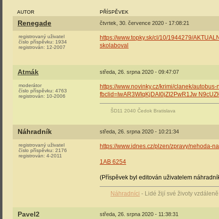
AUTOR
PŘÍSPĚVEK
Renegade
čtvrtek, 30. července 2020 - 17:08:21
registrovaný uživatel
https://www.topky.sk/cl/10/1944279/AKTUAL
číslo příspěvku:
1934
skolaboval
registrován:
12-2007
Atmák
středa, 26. srpna 2020 - 09:47:07
moderátor
https://www.novinky.cz/krimi/clanek/autobu
číslo příspěvku:
4763
fbclid=IwAR3WIqKjDAI0jZI2PwR1Jw N9c
registrován:
10-2006
ŠD11 2040 Čedok Bratislava
Náhradník
středa, 26. srpna 2020 - 10:21:34
registrovaný uživatel
https://www.idnes.cz/plzen/zpravy/nehoda-n
číslo příspěvku:
2176
registrován:
4-2011
1AB 6254
(Příspěvek byl editován uživatelem náhradník
Náhradníci
- Lidé žijí své životy vzdálen
Pavel2
středa, 26. srpna 2020 - 11:38:31