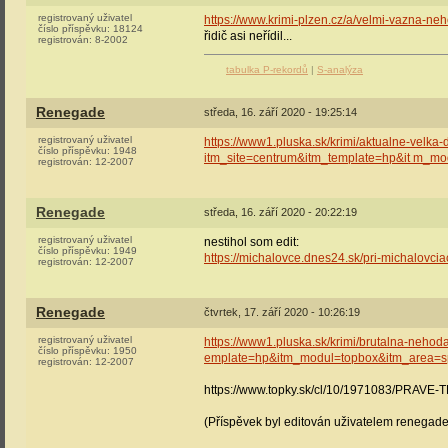
registrovaný uživatel
https://www.krimi-plzen.cz/a/velmi-vazna-ne
číslo příspěvku:
18124
řidič asi neřídil...
registrován:
8-2002
tabulka P-rekordů
|
S-analýza
Renegade
středa, 16. září 2020 - 19:25:14
registrovaný uživatel
https://www1.pluska.sk/krimi/aktualne-velk
číslo příspěvku:
1948
itm_site=centrum&itm_template=hp&it m_mo
registrován:
12-2007
Renegade
středa, 16. září 2020 - 20:22:19
registrovaný uživatel
nestihol som edit:
číslo příspěvku:
1949
https://michalovce.dnes24.sk/pri-michalovcia
registrován:
12-2007
Renegade
čtvrtek, 17. září 2020 - 10:26:19
registrovaný uživatel
https://www1.pluska.sk/krimi/brutalna-nehoda
číslo příspěvku:
1950
emplate=hp&itm_modul=topbox&itm_area=sp
registrován:
12-2007
https://www.topky.sk/cl/10/1971083/PRAVE-T
(Příspěvek byl editován uživatelem renegade