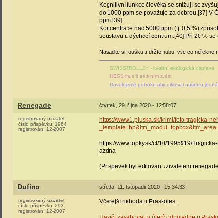
Kognitivní funkce člověka se snižují se zvyšu
do 1000 ppm se považuje za dobrou.[37] V ČR 
ppm.[39]
Koncentrace nad 5000 ppm (tj. 0,5 %) způsobu
soustavu a dýchací centrum.[40] Při 20 % se 
Nasaďte si roušku a držte hubu, vše co neřekne m
SWISSTROLLEY - kvalitní ekologická doprava
HESS musíš se s ním svést
Dovolujeme pokroku aby diktoval našemu jednán
Renegade
čtvrtek, 29. října 2020 - 12:58:07
registrovaný uživatel
https://www1.pluska.sk/krimi/foto-tragicka-n
číslo příspěvku:
1964
_template=hp&itm_modul=topbox&itm_area=
registrován:
12-2007
https://www.topky.sk/cl/10/1995919/Tragicka
azdna
(Příspěvek byl editován uživatelem renegade
Dufíno
středa, 11. listopadu 2020 - 15:34:33
registrovaný uživatel
Včerejší nehoda u Praskoles.
číslo příspěvku:
293
registrován:
12-2007
Hasiči zasahovali v úterý odpoledne u Pras