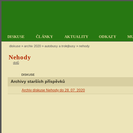
DISKUSE
ČLÁNKY
AKTUALITY
ODKAZY
M
diskuse
»
archiv 2020
»
autobusy a trolejbusy
» nehody
Nehody
dolů
DISKUSE
Archivy starších příspěvků
Archiv diskuse Nehody do 28. 07. 2020