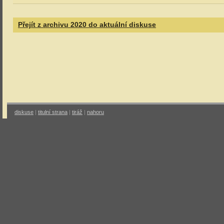
Přejít z archivu 2020 do aktuální diskuse
diskuse
|
titulní strana
|
tiráž
|
nahoru