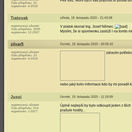
Petr 892. Mohl bych vás poprosit to poslat d
číslo příspěvku:
22
registrován:
4-2018
Tratovak
středa, 18. listopadu 2020 - 21:43:08
registrovaný uživatel
V piatok skonal Ing. Josef Němec.
číslo příspěvku:
2835
Myslím, že si spomienku zaslúži i na tomto mi
registrován:
12-2007
zilvar5
čtvrtek, 19. listopadu 2020 - 00:05:42
registrovaný uživatel
zdravím potřebo
číslo příspěvku:
23
registrován:
4-2018
nebo jaký koliv informace kdo by mi poradi
Jussi
čtvrtek, 19. listopadu 2020 - 11:19:09
registrovaný uživatel
Úplně nejlepší by bylo odkoupit jeden z těch v
číslo příspěvku:
514
prašule hodily...
registrován:
1-2017