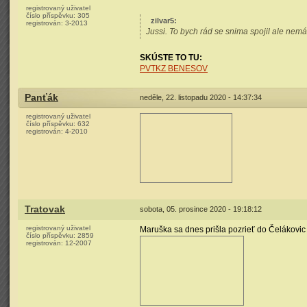
registrovaný uživatel
číslo příspěvku:
305
zilvar5
:
registrován:
3-2013
Jussi. To bych rád se snima spojil ale nemá
SKÚSTE TO TU:
PVTKZ BENESOV
Panťák
neděle, 22. listopadu 2020 - 14:37:34
registrovaný uživatel
číslo příspěvku:
632
registrován:
4-2010
Tratovak
sobota, 05. prosince 2020 - 19:18:12
registrovaný uživatel
Maruška sa dnes prišla pozrieť do Čelákovic 
číslo příspěvku:
2859
registrován:
12-2007