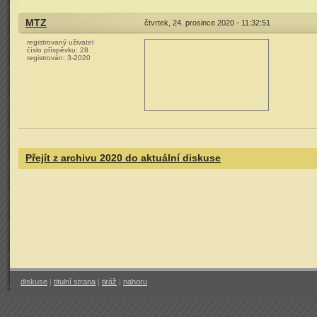
MTZ
čtvrtek, 24. prosince 2020 - 11:32:51
registrovaný uživatel
číslo příspěvku:
28
registrován:
3-2020
Přejít z archivu 2020 do aktuální diskuse
diskuse
|
titulní strana
|
tiráž
|
nahoru