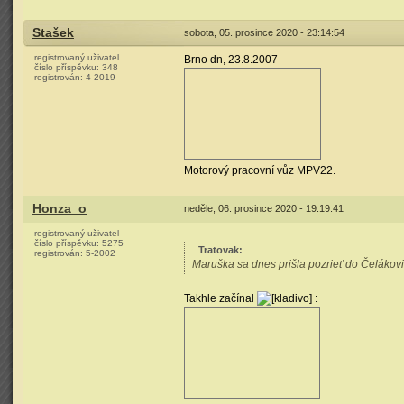
Stašek
sobota, 05. prosince 2020 - 23:14:54
registrovaný uživatel
Brno dn, 23.8.2007
číslo příspěvku:
348
registrován:
4-2019
Motorový pracovní vůz MPV22.
Honza_o
neděle, 06. prosince 2020 - 19:19:41
registrovaný uživatel
číslo příspěvku:
5275
Tratovak
:
registrován:
5-2002
Maruška sa dnes prišla pozrieť do Čelákovic
Takhle začínal
: