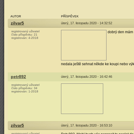
AUTOR
PŘÍSPĚVEK
zilvar5
úterý, 17. listopadu 2020 - 14:32:52
registrovaný uživatel
dobrý den mám k 
číslo příspěvku:
21
registrován:
4-2018
nedala ještě sehnat někde ke koupi nebo výkres
petr892
úterý, 17. listopadu 2020 - 16:42:46
registrovaný uživatel
číslo příspěvku:
34
registrován:
1-2018
zilvar5
úterý, 17. listopadu 2020 - 16:53:10
registrovaný uživatel