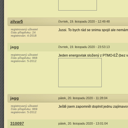
zilvar5
čtvrtek, 19. listopadu 2020 - 12:49:48
registrovaný uživatel
Jussi. To bych rád se snima spojil ale nemám
číslo příspěvku:
24
registrován:
4-2018
jagg
čtvrtek, 19. listopadu 2020 - 23:53:13
registrovaný uživatel
Jeden energovlak složený z PTMO-EŽ (bez v
číslo příspěvku:
868
registrován:
5-2012
jagg
pátek, 20. listopadu 2020 - 11:28:04
registrovaný uživatel
Ještě jsem zapomněl doplnit jednu zajímavos
číslo příspěvku:
869
registrován:
5-2012
310097
pátek, 20. listopadu 2020 - 13:01:04