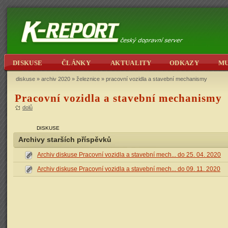
DISKUSE
ČLÁNKY
AKTUALITY
ODKAZY
M
diskuse
»
archiv 2020
»
železnice
» pracovní vozidla a stavební mechanismy
Pracovní vozidla a stavební mechanismy
dolů
DISKUSE
Archivy starších příspěvků
Archiv diskuse Pracovní vozidla a stavební mech... do 25. 04. 2020
Archiv diskuse Pracovní vozidla a stavební mech... do 09. 11. 2020