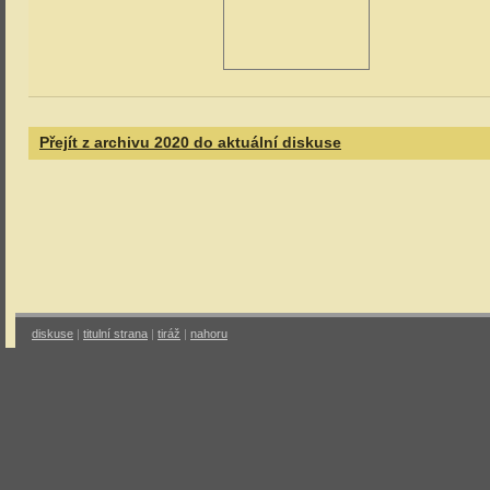
Přejít z archivu 2020 do aktuální diskuse
diskuse
|
titulní strana
|
tiráž
|
nahoru