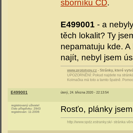
sborníku ČD
.
E499001
- a nebyl
těch lokalit? Ty jse
nepamatuju kde. A 
najít, nebyl jsem 
www.prototypy.cz
- Stránky, které vytvá
UPOZORNĚNÍ: Pokud najdete na stránkách
Kolmačka má toto a tamto špatně. Pomoci 
E499001
úterý, 24. března 2020 - 22:13:54
registrovaný uživatel
Rosťo, plánky jsem
číslo příspěvku:
2943
registrován:
11-2006
http://www.spdz.estranky.sk/- stránka v