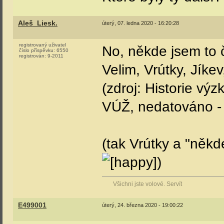
Aleš_Liesk.
úterý, 07. ledna 2020 - 16:20:28
registrovaný uživatel
No, někde jsem to č
číslo příspěvku:
6550
registrován:
9-2011
Velim, Vrútky, Jíke
(zdroj: Historie vý
VÚŽ, nedatováno - 
(tak Vrútky a "něk
)
Všichni jste volové. Servít
E499001
úterý, 24. března 2020 - 19:00:22