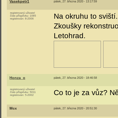
Vasekpetr1
pátek, 27. března 2020 - 13:17:59
registrovaný uživatel
Na okruhu to sviští.
číslo příspěvku:
1085
registrován:
8-2006
Zkoušky rekonstru
Letohrad.
Honza_o
pátek, 27. března 2020 - 18:46:58
registrovaný uživatel
Co to je za vůz? N
číslo příspěvku:
5011
registrován:
5-2002
Mcx
pátek, 27. března 2020 - 20:51:30