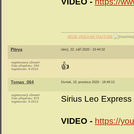
VIDEO -
https://w
MOJE VIDEA NA YOUTUBE
Pitrys
úterý, 22. září 2020 - 15:44:32
registrovaný uživatel
👍
číslo příspěvku:
264
registrován:
8-2014
Tomas_064
čtvrtek, 10. prosince 2020 - 18:49:13
registrovaný uživatel
Sirius Leo Express
číslo příspěvku:
975
registrován:
8-2013
VIDEO -
https://y