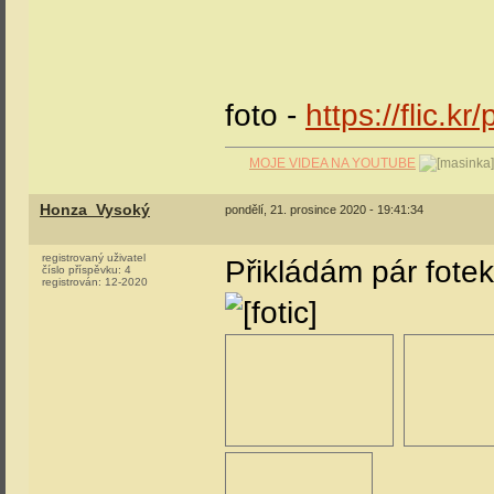
foto -
https://flic.k
MOJE VIDEA NA YOUTUBE
Honza_Vysoký
pondělí, 21. prosince 2020 - 19:41:34
registrovaný uživatel
Přikládám pár fote
číslo příspěvku:
4
registrován:
12-2020