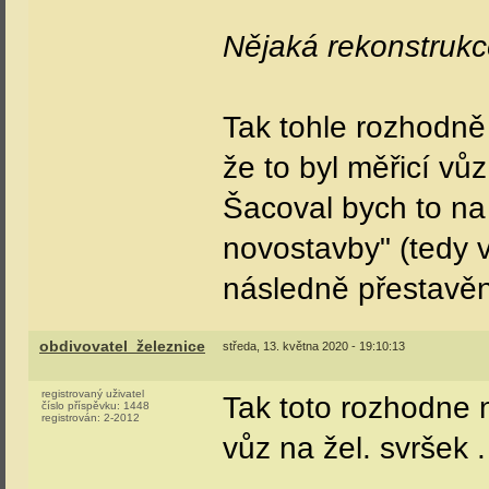
Nějaká rekonstruk
Tak tohle rozhodně
že to byl měřicí vů
Šacoval bych to na
novostavby" (tedy 
následně přestavěno
obdivovatel_železnice
středa, 13. května 2020 - 19:10:13
registrovaný uživatel
Tak toto rozhodne n
číslo příspěvku:
1448
registrován:
2-2012
vůz na žel. svršek .