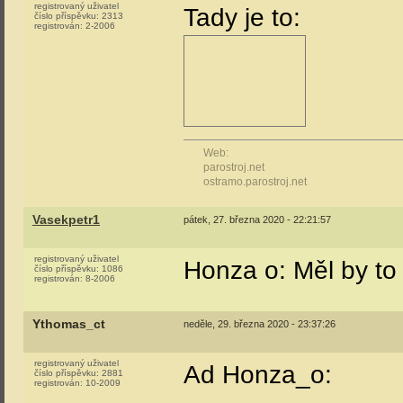
registrovaný uživatel
Tady je to:
číslo příspěvku:
2313
registrován:
2-2006
Web:
parostroj.net
ostramo.parostroj.net
Vasekpetr1
pátek, 27. března 2020 - 22:21:57
registrovaný uživatel
Honza o: Měl by to 
číslo příspěvku:
1086
registrován:
8-2006
Ythomas_ct
neděle, 29. března 2020 - 23:37:26
registrovaný uživatel
Ad Honza_o:
číslo příspěvku:
2881
registrován:
10-2009