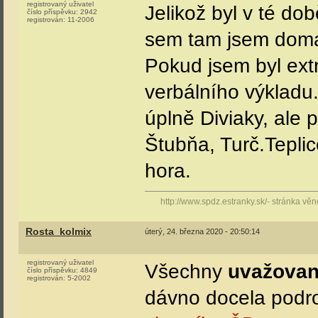
registrovaný uživatel
Jelikož byl v té 
číslo příspěvku:
2942
registrován:
11-2006
sem tam jsem doma 
Pokud jsem byl ext
verbálního výkladu.
úplně Diviaky, ale
Štubňa, Turč.Tepli
hora.
http://www.spdz.estranky.sk/- stránka v
Rosta_kolmix
úterý, 24. března 2020 - 20:50:14
registrovaný uživatel
Všechny
uvažovan
číslo příspěvku:
4849
registrován:
5-2002
dávno docela pod