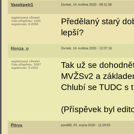
Vasekpetr1
čtvrtek, 14. května 2020 - 08:11:38
registrovaný uživatel
Předělaný starý dob
číslo příspěvku:
1100
registrován:
8-2006
lepší?
Honza_o
čtvrtek, 14. května 2020 - 12:07:16
registrovaný uživatel
Tak už se dohodně
číslo příspěvku:
5067
registrován:
5-2002
MVŽSv2 a základem 
Chlubí se TUDC s 
(Příspěvek byl edi
Pitrys
pondělí, 03. srpna 2020 - 11:29:55