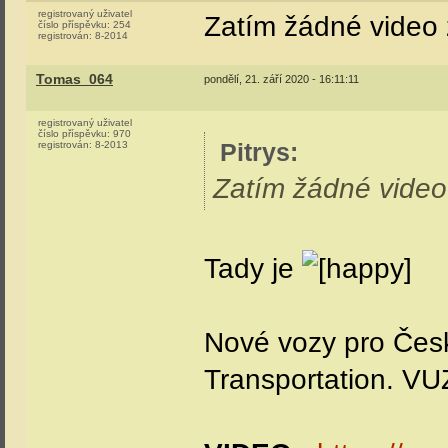
registrovaný uživatel
Zatím žádné video 
číslo příspěvku:
254
registrován:
8-2014
Tomas_064
pondělí, 21. září 2020 - 16:11:11
registrovaný uživatel
číslo příspěvku:
970
Pitrys
:
registrován:
8-2013
Zatím žádné video
Tady je
Nové vozy pro Čes
Transportation. VU