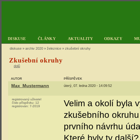
DISKUSE
ČLÁNKY
AKTUALITY
ODKAZY
M
diskuse
»
archiv 2020
»
železnice
» zkušební okruhy
Zkušební okruhy
dolů
AUTOR
PŘÍSPĚVEK
Max_Mustermann
úterý, 07. ledna 2020 - 14:09:52
registrovaný uživatel
Velim a okolí byla 
číslo příspěvku:
12
registrován:
7-2019
zkušebního okruhu v
prvního návrhu údajn
Které byly ty další?