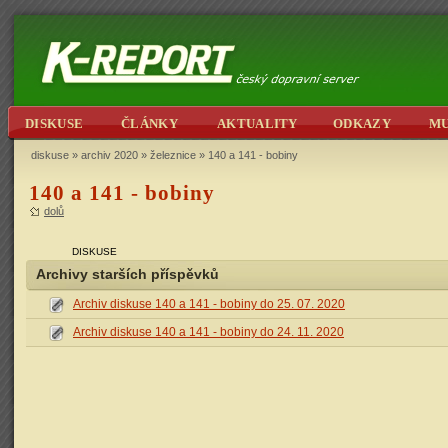
DISKUSE
ČLÁNKY
AKTUALITY
ODKAZY
M
diskuse
»
archiv 2020
»
železnice
» 140 a 141 - bobiny
140 a 141 - bobiny
dolů
DISKUSE
Archivy starších příspěvků
Archiv diskuse 140 a 141 - bobiny do 25. 07. 2020
Archiv diskuse 140 a 141 - bobiny do 24. 11. 2020