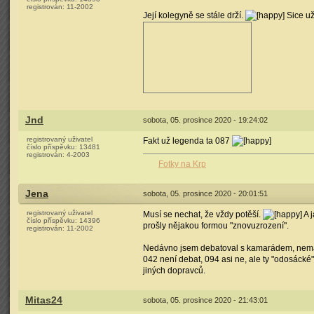
registrován:
11-2002
Její kolegyně se stále drží.
Sice už
Jnd
sobota, 05. prosince 2020 - 19:24:02
registrovaný uživatel
Fakt už legenda ta 087
číslo příspěvku:
13481
registrován:
4-2003
Fotky na Krp
Jena
sobota, 05. prosince 2020 - 20:01:51
registrovaný uživatel
Musí se nechat, že vždy potěší.
A j
číslo příspěvku:
14396
prošly nějakou formou "znovuzrození".
registrován:
11-2002
Nedávno jsem debatoval s kamarádem, nemá n
042 není debat, 094 asi ne, ale ty "odosácké"
jiných dopravců.
Mitas24
sobota, 05. prosince 2020 - 21:43:01