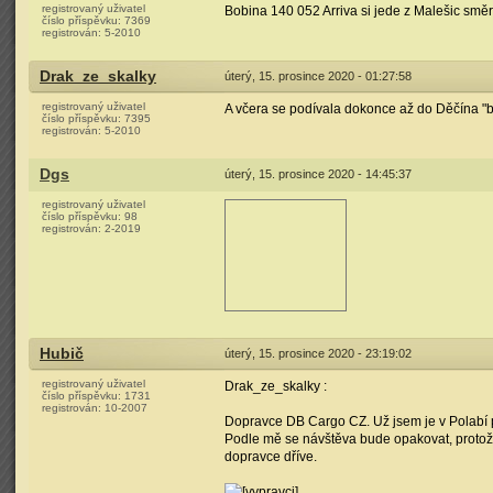
registrovaný uživatel
Bobina 140 052 Arriva si jede z Malešic smě
číslo příspěvku:
7369
registrován:
5-2010
Drak_ze_skalky
úterý, 15. prosince 2020 - 01:27:58
registrovaný uživatel
A včera se podívala dokonce až do Děčína "
číslo příspěvku:
7395
registrován:
5-2010
Dgs
úterý, 15. prosince 2020 - 14:45:37
registrovaný uživatel
číslo příspěvku:
98
registrován:
2-2019
Hubič
úterý, 15. prosince 2020 - 23:19:02
registrovaný uživatel
Drak_ze_skalky :
číslo příspěvku:
1731
registrován:
10-2007
Dopravce DB Cargo CZ. Už jsem je v Polabí 
Podle mě se návštěva bude opakovat, protože 
dopravce dříve.