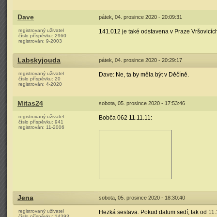
Dave
pátek, 04. prosince 2020 - 20:09:31
registrovaný uživatel
141.012 je také odstavena v Praze Vršovicíc
číslo příspěvku:
2960
registrován:
9-2003
Labskyjouda
pátek, 04. prosince 2020 - 20:29:17
registrovaný uživatel
Dave: Ne, ta by měla být v Děčíně.
číslo příspěvku:
20
registrován:
4-2020
Mitas24
sobota, 05. prosince 2020 - 17:53:46
registrovaný uživatel
Bobča 062 11.11.11:
číslo příspěvku:
941
registrován:
11-2006
Jena
sobota, 05. prosince 2020 - 18:30:40
registrovaný uživatel
Hezká sestava. Pokud datum sedí, tak od 11
číslo příspěvku:
14393