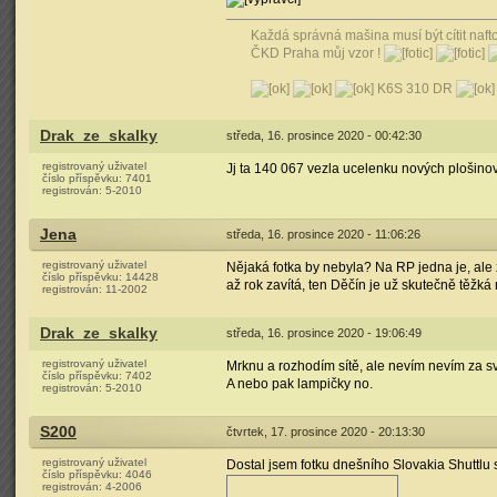
Každá správná mašina musí být cítit nafto
ČKD Praha můj vzor !
K6S 310 DR
Drak_ze_skalky
středa, 16. prosince 2020 - 00:42:30
registrovaný uživatel
Jj ta 140 067 vezla ucelenku nových plošinov
číslo příspěvku:
7401
registrován:
5-2010
Jena
středa, 16. prosince 2020 - 11:06:26
registrovaný uživatel
Nějaká fotka by nebyla? Na RP jedna je, ale
číslo příspěvku:
14428
až rok zavítá, ten Děčín je už skutečně těžká r
registrován:
11-2002
Drak_ze_skalky
středa, 16. prosince 2020 - 19:06:49
registrovaný uživatel
Mrknu a rozhodím sítě, ale nevím nevím za svě
číslo příspěvku:
7402
A nebo pak lampičky no.
registrován:
5-2010
S200
čtvrtek, 17. prosince 2020 - 20:13:30
registrovaný uživatel
Dostal jsem fotku dnešního Slovakia Shuttlu 
číslo příspěvku:
4046
registrován:
4-2006