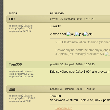
AUTOR
PŘÍSPĚVEK
EIO
čtvrtek, 26. listopadu 2020 - 12:21:29
registrovaný uživatel
Jurek fm
číslo příspěvku:
542
registrován:
5-2017
Zjavne áno!
VEB Elektroinstallation Oberlind (Sonn
Poškodený bol smrteľne zranený a jeho l
J. Spišiak, ex Policajný prezident SR
Tom350
pondělí, 30. listopadu 2020 - 18:50:23
registrovaný uživatel
Kde se vůbec nachází 141.004 a je provozní
číslo příspěvku:
3431
registrován:
12-2006
Jnd
pondělí, 30. listopadu 2020 - 19:18:00
registrovaný uživatel
Tom350
číslo příspěvku:
13468
Ve Vrškách ve šturcu .. pokud se jinak v posle
registrován:
4-2003
Fotky na Krp