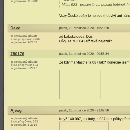
U37002
:
registrován:
11-2005
Mitas 923 - prosím tě, na pozadí bobinek (
Vozy České pošty to nejsou (nebyly) ani náh
Dave
pátek, 11. prosince 2020 - 19:20:28
registrovaný uživatel
ad Labskyjouda, Duš
číslo příspěvku:
2966
Díky. Ta 703.042 už také nejezdí?
registrován:
9-2003
750176
pátek, 11. prosince 2020 - 20:56:34
registrovaný uživatel
Ze kdy má vlastně ta 087 lak? Konečně jsem n
číslo příspěvku:
124
registrován:
8-2017
Ajexg
pátek, 11. prosince 2020 - 21:02:56
registrovaný uživatel
Když 140.087, tak tady je 087 bez půlky pře
číslo příspěvku:
993
registrován:
3-2015