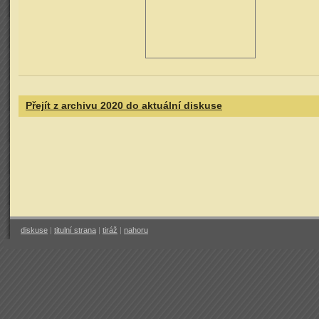
Přejít z archivu 2020 do aktuální diskuse
diskuse
|
titulní strana
|
tiráž
|
nahoru