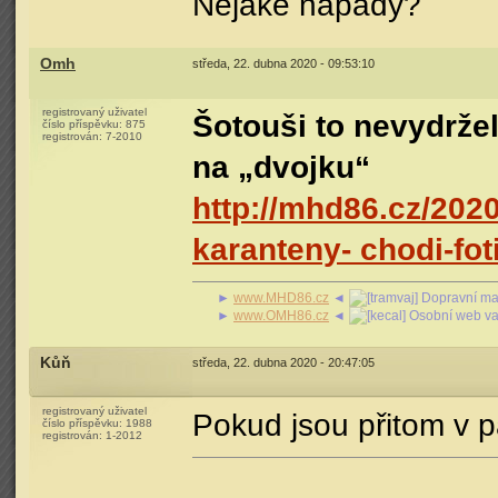
Nejaké nápady?
Omh
středa, 22. dubna 2020 - 09:53:10
registrovaný uživatel
Šotouši to nevydržel
číslo příspěvku:
875
registrován:
7-2010
na „dvojku“
http://mhd86.cz/2020
karanteny- chodi-fot
►
www.MHD86.cz
◄
Dopravní mag
►
www.OMH86.cz
◄
Osobní web va
Kůň
středa, 22. dubna 2020 - 20:47:05
registrovaný uživatel
Pokud jsou přitom v 
číslo příspěvku:
1988
registrován:
1-2012