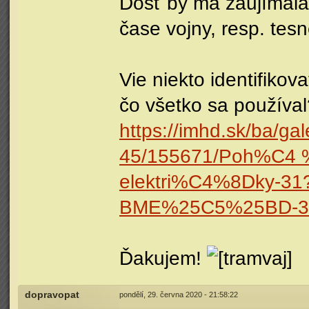
Dosť by ma zaujímala
čase vojny, resp. tes
Vie niekto identifikov
čo všetko sa používal
https://imhd.sk/ba/
45/155671/Poh%C4 
elektri%C4%8Dky-31
BME%25C5%25BD-3
Ďakujem!
dopravopat
pondělí, 29. června 2020 - 21:58:22