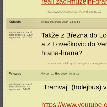
reali zaci-muzejni-dra
https://www.facebook.com/david.pecina.12
Kalanis
středa, 05. srpna 2020 - 13:41:56
registrovaný uživatel
Takže z Března do L
číslo příspěvku:
2290
registrován:
12-2006
a z Lovečkovic do Ve
hrana-hrana?
Doprava nebo něčí kapsy? Je to jedno - tunely jako tun
Fenway
čtvrtek, 01. října 2020 - 00:06:19
registrovaný uživatel
„Tramvaj“ (trolejbus)
číslo příspěvku:
42
registrován:
7-2009
https://www.youtub