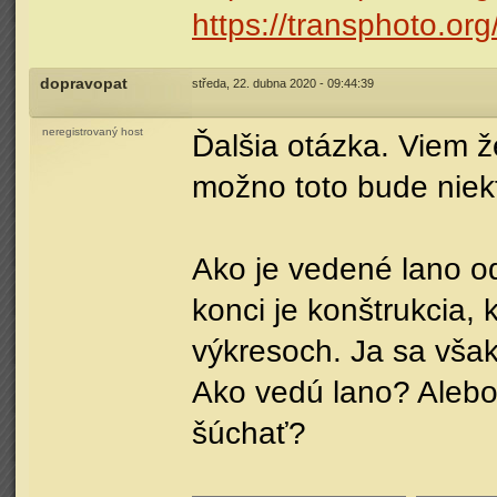
https://transphoto.or
dopravopat
středa, 22. dubna 2020 - 09:44:39
neregistrovaný host
Ďalšia otázka. Viem ž
možno toto bude niekt
Ako je vedené lano o
konci je konštrukcia, 
výkresoch. Ja sa však 
Ako vedú lano? Alebo 
šúchať?