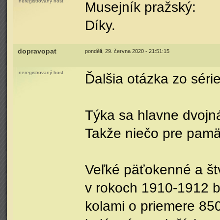
neregistrovaný host
Musejník pražský:
Díky.
dopravopat
pondělí, 29. června 2020 - 21:51:15
neregistrovaný host
Ďalšia otázka zo séri
Týka sa hlavne dvojná
Takže niečo pre pamä
Veľké päťokenné a š
v rokoch 1910-1912 b
kolami o priemere 85