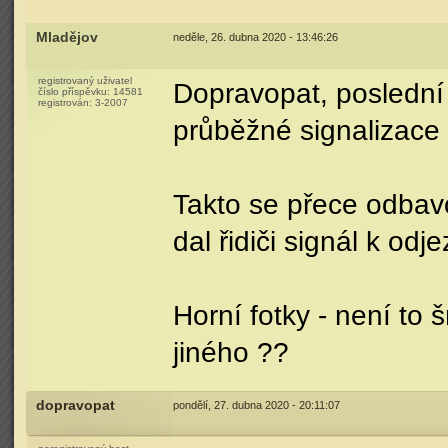
Mladějov
neděle, 26. dubna 2020 - 13:46:26
registrovaný uživatel
Dopravopat, poslední f
číslo příspěvku:
14581
registrován:
3-2007
průběžné signalizace
Takto se přece odbavo
dal řidiči signál k odj
Horní fotky - není to
jiného ??
dopravopat
pondělí, 27. dubna 2020 - 20:11:07