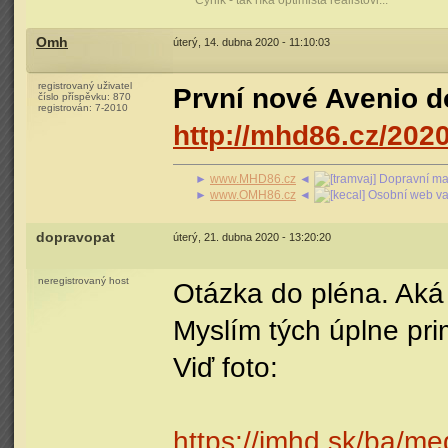
Cynik - tak říká optimista realistovi...
Omh
úterý, 14. dubna 2020 - 11:10:03
registrovaný uživatel
První nové Avenio d
číslo příspěvku:
870
registrován:
7-2010
http://mhd86.cz/202
►
www.MHD86.cz
◄
Dopravní mag
►
www.OMH86.cz
◄
Osobní web va
dopravopat
úterý, 21. dubna 2020 - 13:20:20
neregistrovaný host
Otázka do pléna. Aká 
Myslím tých úplne pri
Viď foto:
https://imhd.sk/ba/m