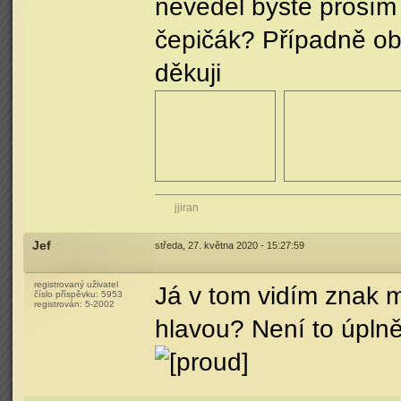
nevěděl byste prosím
čepičák? Případně obd
děkuji
jjiran
Jef
středa, 27. května 2020 - 15:27:59
registrovaný uživatel
Já v tom vidím znak m
číslo příspěvku:
5953
registrován:
5-2002
hlavou? Není to úplně