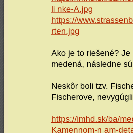
li nke-A.jpg
https://www.strassen
rten.jpg
Ako je to riešené? J
medená, následne sú
Neskôr boli tzv. Fisc
Fischerove, nevygúgli
https://imhd.sk/ba/m
Kamennom-n am-detai