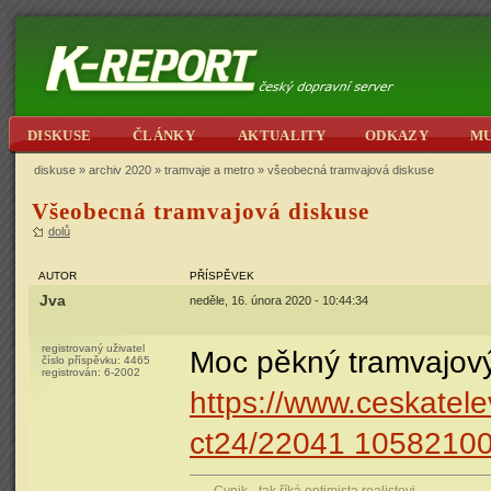
DISKUSE
ČLÁNKY
AKTUALITY
ODKAZY
M
diskuse
»
archiv 2020
»
tramvaje a metro
» všeobecná tramvajová diskuse
Všeobecná tramvajová diskuse
dolů
AUTOR
PŘÍSPĚVEK
Jva
neděle, 16. února 2020 - 10:44:34
registrovaný uživatel
Moc pěkný tramvajový 
číslo příspěvku:
4465
registrován:
6-2002
https://www.ceskatel
ct24/22041 10582100