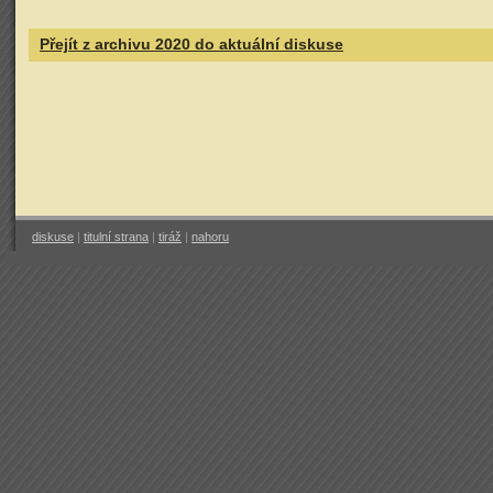
Přejít z archivu 2020 do aktuální diskuse
diskuse
|
titulní strana
|
tiráž
|
nahoru