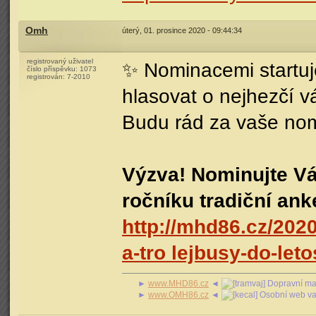
Omh
úterý, 01. prosince 2020 - 09:44:34
registrovaný uživatel
✨ Nominacemi startuje
číslo příspěvku:
1073
registrován:
7-2010
hlasovat o nejhezčí vá
Budu rád za vaše nom
Výzva! Nominujte Vá
ročníku tradiční ank
http://mhd86.cz/202
a-tro lejbusy-do-let
►
www.MHD86.cz
◄
Dopravní mag
►
www.OMH86.cz
◄
Osobní web va