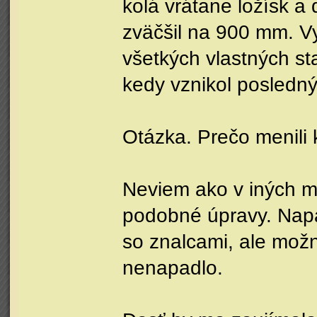
kolá vrátane ložísk a
zväčšil na 900 mm. V
všetkých vlastných s
kedy vznikol posledný
Otázka. Prečo menili 
Neviem ako v iných me
podobné úpravy. Napa
so znalcami, ale možn
nenapadlo.