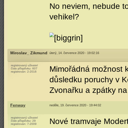
No neviem, nebude to 
vehikel?
Miroslav_ Zikmund
úterý, 14. července 2020 - 19:02:16
registrovaný uživatel
Mimořádná možnost k p
číslo příspěvku:
607
registrován:
2-2016
důsledku poruchy v K
Zvonařku a zpátky na I
Fenway
neděle, 19. července 2020 - 19:44:02
registrovaný uživatel
Nové tramvaje Modertr
číslo příspěvku:
29
registrován:
7-2009