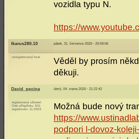
vozidla typu N.
https://www.youtube
Ikarus280.10
pátek, 31. července 2020 - 20:59:06
neregistrovaný host
Věděl by prosím někdo
děkuji.
David_pecina
úterý, 04. srpna 2020 - 21:22:42
registrovaný uživatel
Možná bude nový tram
číslo příspěvku:
831
registrován:
11-2003
https://www.ustinadl
podpori l-dovoz-koleji