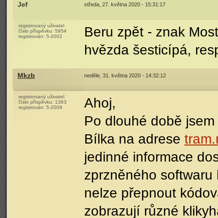
Jef
středa, 27. května 2020 - 15:31:17
registrovaný uživatel
Beru zpět - znak Most
číslo příspěvku:
5954
registrován:
5-2002
hvězda šesticípá, resp
Mkzb
neděle, 31. května 2020 - 14:32:12
registrovaný uživatel
Ahoj,
číslo příspěvku:
1363
registrován:
5-2009
Po dlouhé době jsem 
Bílka na adrese
tram.
jedinné informace dos
zprzněného softwaru 
nelze přepnout kódová
zobrazují různé klikyh