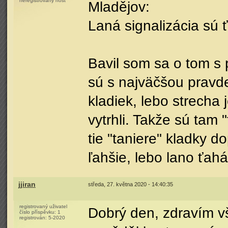
neregistrovaný host
Mladějov:
Laná signalizácia sú 
Bavil som sa o tom s p
sú s najväčšou pravd
kladiek, lebo strecha 
vytrhli. Takže sú tam 
tie "taniere" kladky do
ľahšie, lebo lano ťah
jjiran
středa, 27. května 2020 - 14:40:35
registrovaný uživatel
Dobrý den, zdravím v
číslo příspěvku:
1
registrován:
5-2020