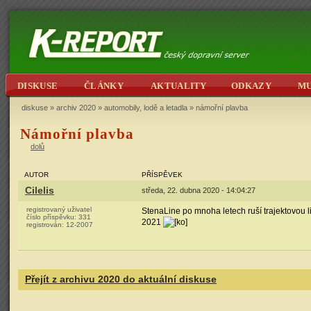
DISKUSE
ČLÁNKY
AKTUALITY
ODKAZY
M
diskuse
»
archiv 2020
»
automobily, lodě a letadla
» námořní plavba
Námořní plavba
dolů
AUTOR
PŘÍSPĚVEK
Cilelis
středa, 22. dubna 2020 - 14:04:27
registrovaný uživatel
StenaLine po mnoha letech ruší trajektovou l
číslo příspěvku:
331
2021
registrován:
12-2007
Přejít z archivu 2020 do aktuální diskuse