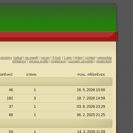
|
obrázky
(
odtud
|
na mapě
) |
strom
|
3 hod.
|
1 den
|
týden
|
vzhled
|
nápověda
přihlášení
|
úprava profilu
|
registrace
|
seznam uživatelů
|
moderátoři
ÍSPĚVKŮ
STRAN
POSL. PŘÍSPĚVEK
46
1
26. 5. 2026 15:00
182
3
18. 7. 2026 14:59
37
1
03. 8. 2026 23:29
66
1
06. 2. 2025 21:25
54
1
14. 3. 2026 11:59