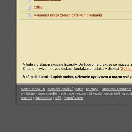
Štítky
Výměnná burza železničářských předmětů
Vítejte v diskusní skupině Inzeráty. Do libovolné diakuse se můžete z
Chcete-li vytvořit novou diskusi, kontaktujte redakci v diskusi
"Sdělen
V této diskusní skupině mohou uživatelé upravovat a mazat své
hledání v diskusi
|
prohlížeč obrázků
(
odtud
|
na mapě
) |
stromové zobrazení
přihlášení
|
úprava profilu
|
registrace
|
seznam uživatelů
|
moderátoři
|
osobní
diskuse
|
titulní strana
|
tiráž
|
mobilní verze