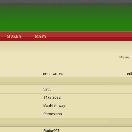
MUZEA
MAPY
hledání
POSL. AUTOR
PŘ
5233
T478.3032
MaxHolloway
Parmezano
Radar007