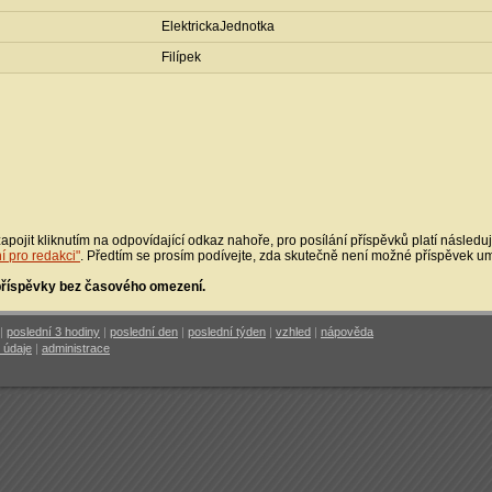
ElektrickaJednotka
Filípek
apojit kliknutím na odpovídající odkaz nahoře, pro posílání příspěvků platí následuj
í pro redakci"
. Předtím se prosím podívejte, zda skutečně není možné příspěvek umís
 příspěvky bez časového omezení.
|
poslední 3 hodiny
|
poslední den
|
poslední týden
|
vzhled
|
nápověda
 údaje
|
administrace