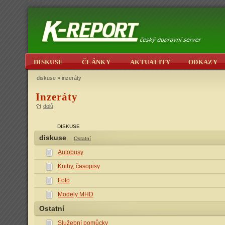
DISKUSE
ČLÁNKY
AKTUALITY
ODKAZY
diskuse
» inzeráty
Inzeráty
dolů
DISKUSE
diskuse
Ostatní
Autobusy
Knihy, časopisy
Foto
Modely MHD
Ostatní
Služební pomůcky