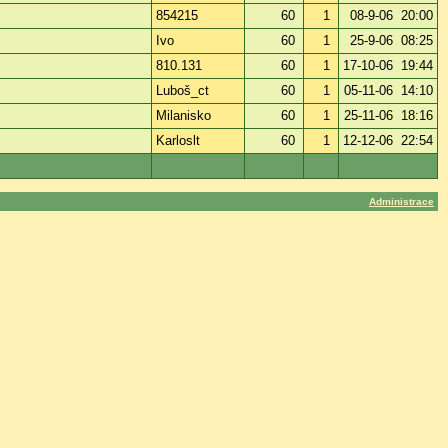
854215
60
1
08-9-06 20:00
Ivo
60
1
25-9-06 08:25
810.131
60
1
17-10-06 19:44
Luboš_ct
60
1
05-11-06 14:10
Milanisko
60
1
25-11-06 18:16
Karloslt
60
1
12-12-06 22:54
Administrace