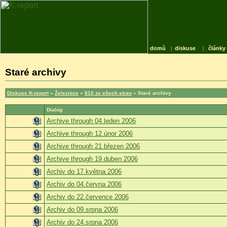
domů
|
diskuse
|
články
Staré archivy
Diskuse K-report
»
Železnice
»
810 ze všech stran
» Staré archivy
Dialog
Archive through 04.leden 2006
Archive through 12.únor 2006
Archive through 21.březen 2006
Archive through 19.duben 2006
Archiv do 17.května 2006
Archiv do 04.června 2006
Archiv do 22.července 2006
Archiv do 09.srpna 2006
Archiv do 24.srpna 2006