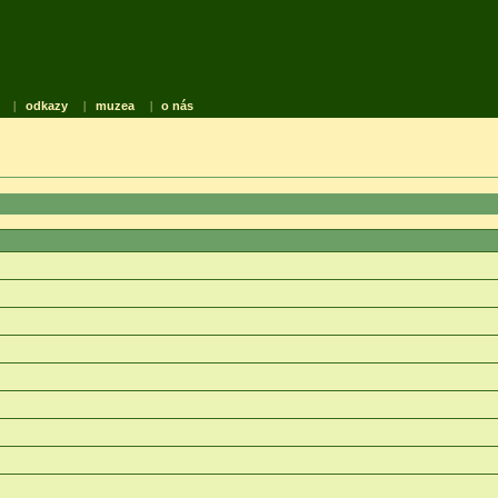
|
odkazy
|
muzea
|
o nás