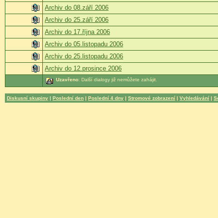
Archiv do 08.září 2006
Archiv do 25.září 2006
Archiv do 17.října 2006
Archiv do 05.listopadu 2006
Archiv do 25.listopadu 2006
Archiv do 12.prosince 2006
Uzavřeno
: Další dialogy již nemůžete zahájit.
Diskusní skupiny
|
Poslední den
|
Poslední 4 dny
|
Stromové zobrazení
|
Vyhledávání
|
S