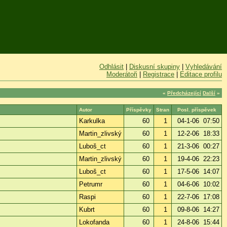
Odhlásit
|
Diskusní skupiny
|
Vyhledávání
Moderátoři
|
Registrace
|
Editace profilu
«
Předcházející
Další
»
Autor
Příspěvky
Stran
Posl. příspěvek
Karkulka
60
1
04-1-06 07:50
Martin_zlivský
60
1
12-2-06 18:33
Luboš_ct
60
1
21-3-06 00:27
Martin_zlivský
60
1
19-4-06 22:23
Luboš_ct
60
1
17-5-06 14:07
Petrumr
60
1
04-6-06 10:02
Raspi
60
1
22-7-06 17:08
Kubrt
60
1
09-8-06 14:27
Lokofanda
60
1
24-8-06 15:44