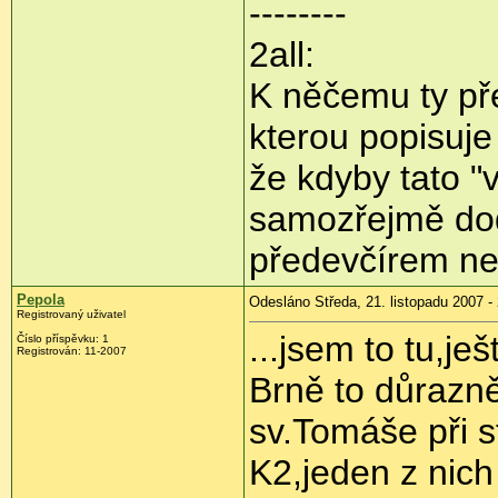
--------
2all:
K něčemu ty pře
kterou popisuje
že kdyby tato "vy
samozřejmě dod
předevčírem ne
Pepola
Odesláno Středa, 21. listopadu 2007 -
Registrovaný uživatel
...jsem to tu,je
Číslo příspěvku: 1
Registrován: 11-2007
Brně to důrazně
sv.Tomáše při st
K2,jeden z nich