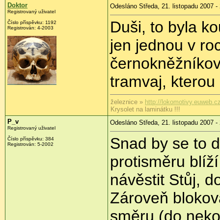
Doktor
Odesláno Středa, 21. listopadu 2007 -
Registrovaný uživatel
Duši, to byla k
Číslo příspěvku: 1192
Registrován: 4-2003
jen jednou v ro
černokněžníkovi
tramvaj, kterou 
železnice »
http://lokomotivy.euweb.c
Krysolet na laminátku !!!
P_v
Odesláno Středa, 21. listopadu 2007 -
Registrovaný uživatel
Snad by se to d
Číslo příspěvku: 384
Registrován: 5-2002
protisměru blíží
návěstit Stůj, d
Zároveň blokova
směru (do nekol