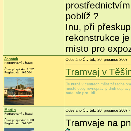
prostřednictvím
poblíž ?
Inu, při přesk
rekonstrukce je
místo pro expo
Janatak
Odesláno Čtvrtek, 20. prosince 2007 -
Registrovaný uživatel
Tramvaj v Těší
Číslo příspěvku: 1332
Registrován: 9-2004
Je nutné v centrech měst zásadně ome
městě coby rovnoprávný druh dopravy -
auta, ale pro lidi!
Martin
Odesláno Čtvrtek, 20. prosince 2007 -
Registrovaný uživatel
Tramvaje na pne
Číslo příspěvku: 3830
Registrován: 5-2002