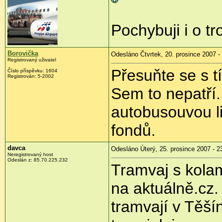
Pochybuji i o t
Borovička
Odesláno Čtvrtek, 20. prosince 2007 -
Registrovaný uživatel
Přesuňte se s 
Číslo příspěvku: 1604
Registrován: 5-2002
Sem to nepatří. 
autobusouvou l
fondů.
davca
Odesláno Úterý, 25. prosince 2007 - 2
Neregistrovaný host
Odeslán z: 85.70.225.232
Tramvaj s kola
na aktuálně.cz.
tramvají v Těší