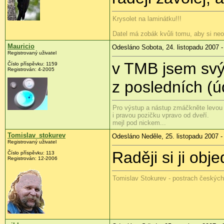
Krysolet na laminátku!!!
Datel má zobák kvůli tomu, aby si neo
Mauricio
Odesláno Sobota, 24. listopadu 2007 -
Registrovaný uživatel
v TMB jsem svýh
Číslo příspěvku: 1159
Registrován: 4-2005
z posledních (ú
Pro výstup a nástup zmáčkněte levou 
i pravou pozičku vpravo od dveří.
mejl pod nickem...
Tomislav_stokurev
Odesláno Neděle, 25. listopadu 2007 -
Registrovaný uživatel
Raději si ji obj
Číslo příspěvku: 113
Registrován: 12-2006
Tomislav Stokurev - postrach českýc