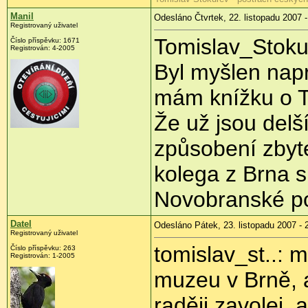
Manil
Odesláno Čtvrtek, 22. listopadu 2007 -
Registrovaný uživatel
Tomislav_Stoku
Číslo příspěvku: 1671
Registrován: 4-2005
Byl myšlen napr
mám knížku o T
Že už jsou delš
způsobení zbyt
kolega z Brna si
Novobranské po
Datel
Odesláno Pátek, 23. listopadu 2007 - 
Registrovaný uživatel
tomislav_st..: m
Číslo příspěvku: 263
Registrován: 1-2005
muzeu v Brně, a
raději zavolej, 