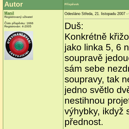
Autor
Příspěvek
Manil
Odesláno Středa, 21. listopadu 2007 -
Registrovaný uživatel
Duš:
Číslo příspěvku: 1666
Registrován: 4-2005
Konkrétně křiž
jako linka 5, 6
soupravě jedouc
sám sebe nezdrž
soupravy, tak n
jedno světlo dv
nestihnou proje
výhybky, ikdyž
přednost.