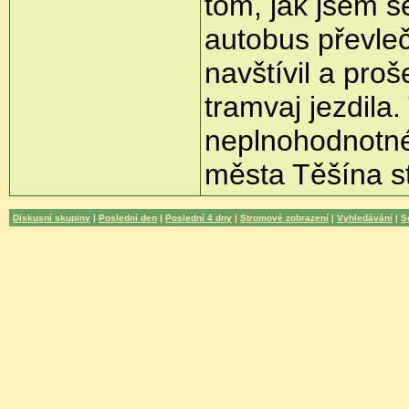
tom, jak jsem s
autobus převle
navštívil a proš
tramvaj jezdila
neplnohodnotné 
města Těšína s
Diskusní skupiny
|
Poslední den
|
Poslední 4 dny
|
Stromové zobrazení
|
Vyhledávání
|
S