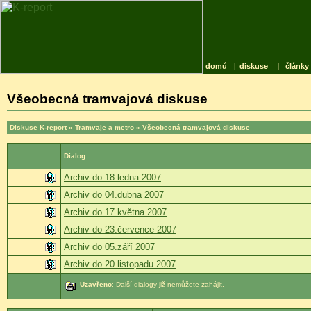
domů
|
diskuse
|
články
Všeobecná tramvajová diskuse
Diskuse K-report
»
Tramvaje a metro
» Všeobecná tramvajová diskuse
Dialog
Archiv do 18.ledna 2007
Archiv do 04.dubna 2007
Archiv do 17.května 2007
Archiv do 23.července 2007
Archiv do 05.září 2007
Archiv do 20.listopadu 2007
Uzavřeno
: Další dialogy již nemůžete zahájit.