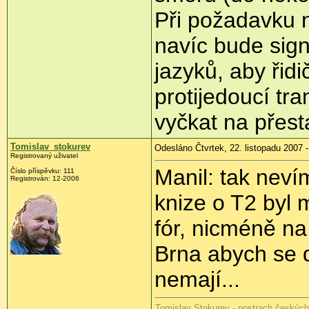
Při požadavku 
navíc bude sig
jazyků, aby řidi
protijedoucí tra
vyčkat na přest
Tomislav_stokurev
Odesláno Čtvrtek, 22. listopadu 2007 -
Registrovaný uživatel
Manil: tak nevím
Číslo příspěvku: 111
Registrován: 12-2006
knize o T2 byl 
fór, nicméně na 
Brna abych se d
nemají...
Tomislav Stokurev - postrach českýc