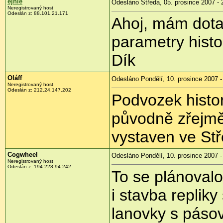
ejhle
Odesláno Středa, 05. prosince 2007 - 
Neregistrovaný host
Odeslán z: 88.101.21.171
Ahoj, mám dotaz
parametry histo
Dík
Oláff
Odesláno Pondělí, 10. prosince 2007 -
Neregistrovaný host
Odeslán z: 212.24.147.202
Podvozek histo
původně zřejmě
vystaven ve Stř
Cogwheel
Odesláno Pondělí, 10. prosince 2007 -
Neregistrovaný host
Odeslán z: 194.228.94.242
To se plánoval
i stavba repliky
lanovky s pásov