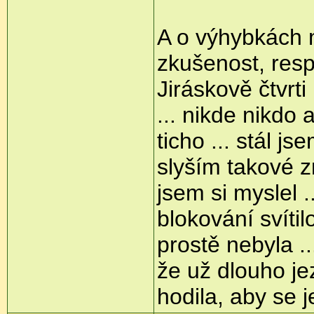
A o výhybkách mi
zkušenost, resp.
Jiráskově čtvrti 
... nikde nikdo
ticho ... stál j
slyším takové zn
jsem si myslel 
blokování svítil
prostě nebyla ..
že už dlouho jez
hodila, aby se je