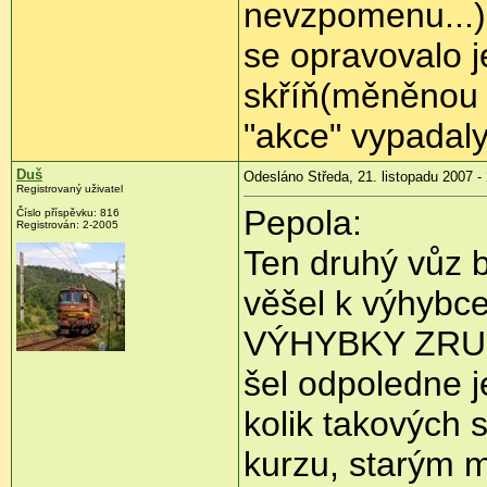
nevzpomenu...)
se opravovalo j
skříň(měněnou 
"akce" vypadaly
Duš
Odesláno Středa, 21. listopadu 2007 -
Registrovaný uživatel
Pepola:
Číslo příspěvku: 816
Registrován: 2-2005
Ten druhý vůz 
věšel k výhyb
VÝHYBKY ZRUŠEN
šel odpoledne je
kolik takových 
kurzu, starým 