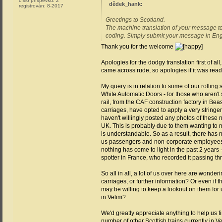
číslo příspěvku:
2
dědek_hank
:
registrován:
8-2017
Greetings to Scotland.
The machine translation of your message to 
coding. Simply submit your message in Engli
Thank you for the welcome
Apologies for the dodgy translation first of all
came across rude, so apologies if it was read
My query is in relation to some of our rolling
White Automatic Doors - for those who aren't su
rail, from the CAF construction factory in B
carriages, have opted to apply a very stringent
haven't willingly posted any photos of these 
UK. This is probably due to them wanting to 
is understandable. So as a result, there has 
us passengers and non-corporate employees ha
nothing has come to light in the past 2 years 
spotter in France, who recorded it passing thr
So all in all, a lot of us over here are wond
carriages, or further information? Or even i
may be willing to keep a lookout on them for 
in Velim?
We'd greatly appreciate anything to help us
number of other Scottish trains currently in 