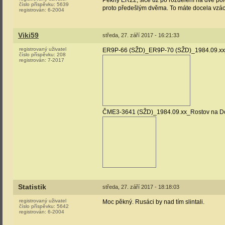
Pěkný ER22, sice už po rozdělení na dvě polov
číslo příspěvku:
5639
proto předešlým dvěma. To máte docela vzác
registrován:
6-2004
Viki59
středa, 27. září 2017 - 16:21:33
registrovaný uživatel
ER9P-66 (SŽD)_ER9P-70 (SŽD)_1984.09.xx
číslo příspěvku:
208
registrován:
7-2017
ČME3-3641 (SŽD)_1984.09.xx_Rostov na D
Statistik
středa, 27. září 2017 - 18:18:03
registrovaný uživatel
Moc pěkný. Rusáci by nad tím slintali.
číslo příspěvku:
5642
registrován:
6-2004