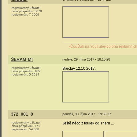
registrovaný uživatel
číslo příspěvku:
3078
registrován:
7-2009
-ČouĎák na YouTube
-poloha reklamníc
ŠERAM-MI
neděle, 29. října 2017 - 18:10:28
registrovaný uživatel
Břeclav 12.10.2017.
číslo příspěvku:
185
registrován:
5-2014
372_001_8
pondělí, 30. října 2017 - 19:59:37
registrovaný uživatel
Ještě něco z toulek od Trieru ...
číslo příspěvku:
771
registrován:
5-2008