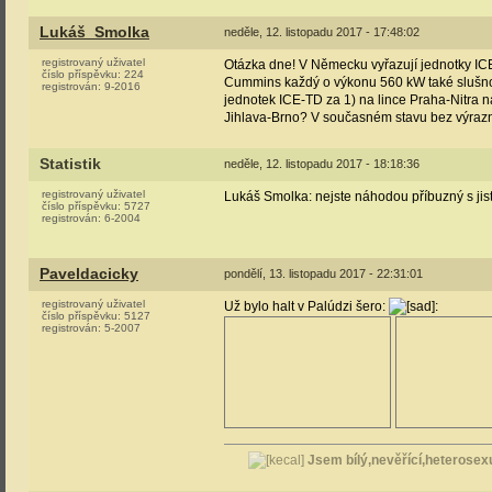
Lukáš_Smolka
neděle, 12. listopadu 2017 - 17:48:02
registrovaný uživatel
Otázka dne! V Německu vyřazují jednotky IC
číslo příspěvku:
224
Cummins každý o výkonu 560 kW také slušnou 
registrován:
9-2016
jednotek ICE-TD za 1) na lince Praha-Nitra n
Jihlava-Brno? V současném stavu bez výrazn
Statistik
neděle, 12. listopadu 2017 - 18:18:36
registrovaný uživatel
Lukáš Smolka: nejste náhodou příbuzný s jist
číslo příspěvku:
5727
registrován:
6-2004
Paveldacicky
pondělí, 13. listopadu 2017 - 22:31:01
registrovaný uživatel
Už bylo halt v Palúdzi šero:
:
číslo příspěvku:
5127
registrován:
5-2007
Jsem bílý,nevěřící,heterosexu