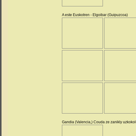
A este Euskotren - Elgoibar (Guipuzcoa)
Gandia (Valencia,) Couda ze zanikly uzkokole