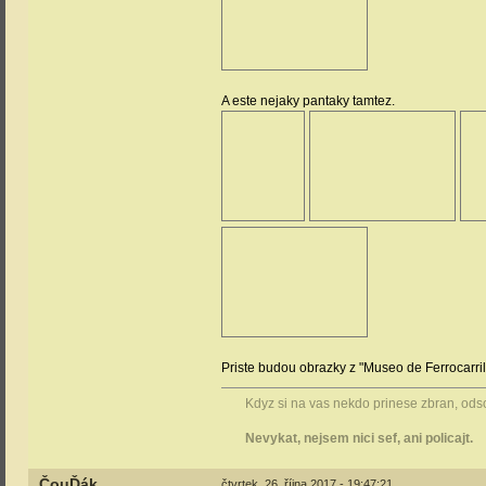
A este nejaky pantaky tamtez.
Priste budou obrazky z "Museo de Ferrocarril
Kdyz si na vas nekdo prinese zbran, odsou
Nevykat, nejsem nici sef, ani policajt.
ČouĎák
čtvrtek, 26. října 2017 - 19:47:21