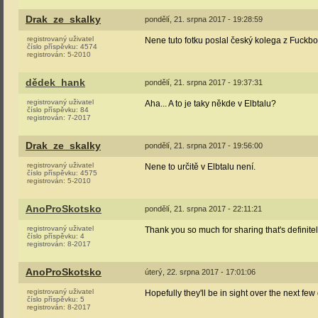
Drak_ze_skalky
pondělí, 21. srpna 2017 - 19:28:59
registrovaný uživatel
Nene tuto fotku poslal český kolega z Fuck
číslo příspěvku:
4574
registrován:
5-2010
dědek_hank
pondělí, 21. srpna 2017 - 19:37:31
registrovaný uživatel
Aha... A to je taky někde v Elbtalu?
číslo příspěvku:
84
registrován:
7-2017
Drak_ze_skalky
pondělí, 21. srpna 2017 - 19:56:00
registrovaný uživatel
Nene to určitě v Elbtalu není.
číslo příspěvku:
4575
registrován:
5-2010
AnoProSkotsko
pondělí, 21. srpna 2017 - 22:11:21
registrovaný uživatel
Thank you so much for sharing that's definit
číslo příspěvku:
4
registrován:
8-2017
AnoProSkotsko
úterý, 22. srpna 2017 - 17:01:06
registrovaný uživatel
Hopefully they'll be in sight over the next f
číslo příspěvku:
5
registrován:
8-2017