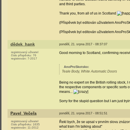
and third parties.
Thank you, from all of us in Scotland
(Příspěvek byl editován uživatelem AnoProSk
(Příspěvek byl editován uživatelem AnoProSk
dědek_hank
pondělí, 21. srpna 2017 - 08:37:07
registrovaný uživatel
Good morning to Scotland, confirming receiv
číslo příspěvku:
76
registrován:
7-2017
AnoProSkotsko
:
Teale Body, White Automatic Doors
Being no expert on the British rolling stock,
the respective components or specific sorts 
means...
Sorry for the stupid question but I am just tryi
Pavel_Večeřa
pondělí, 21. srpna 2017 - 08:51:51
registrovaný uživatel
Řekl bych, že se upsal v prvním slovu znázorň
číslo příspěvku:
1635
what train I'm talking about"
registrován:
11-2012