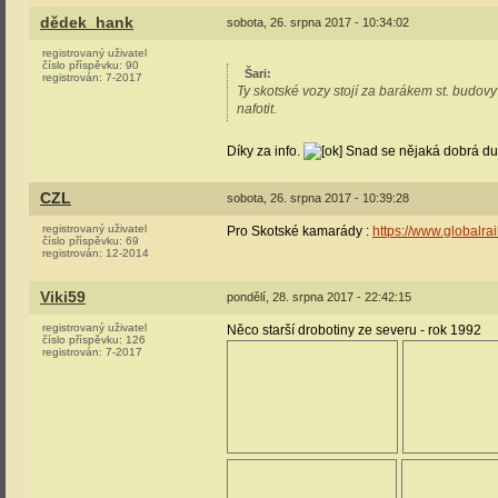
dědek_hank
sobota, 26. srpna 2017 - 10:34:02
registrovaný uživatel
číslo příspěvku:
90
Šari
:
registrován:
7-2017
Ty skotské vozy stojí za barákem st. budovy
nafotit.
Díky za info.
Snad se nějaká dobrá du
CZL
sobota, 26. srpna 2017 - 10:39:28
registrovaný uživatel
Pro Skotské kamarády :
https://www.globalra
číslo příspěvku:
69
registrován:
12-2014
Viki59
pondělí, 28. srpna 2017 - 22:42:15
registrovaný uživatel
Něco starší drobotiny ze severu - rok 1992
číslo příspěvku:
126
registrován:
7-2017