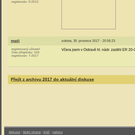
registrován:
5-2012
mati
sobota, 30. prosince 2017 - 20:56:23
registrovaný uživatel
Včera jsem v Ostravě hl. nádr. zastihl ER 20
číslo příspěvku:
104
registrován:
7-2017
Přejít z archivu 2017 do aktuální diskuse
diskuse
|
titulní strana
|
tiráž
|
nahoru