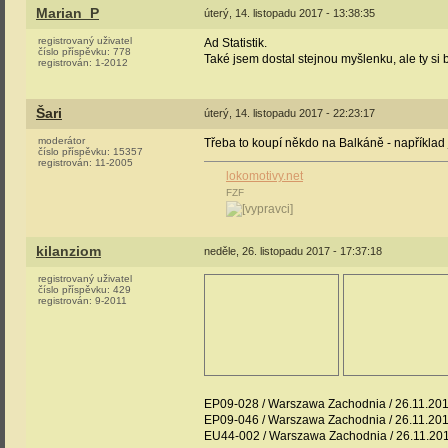
Marian_P
úterý, 14. listopadu 2017 - 13:38:35
registrovaný uživatel
Ad Statistik.
číslo příspěvku:
778
Také jsem dostal stejnou myšlenku, ale ty si b
registrován:
1-2012
Šari
úterý, 14. listopadu 2017 - 22:23:17
moderátor
Třeba to koupí někdo na Balkáně - například
číslo příspěvku:
15357
registrován:
11-2005
lokomotivy.net
FZF
kilanziom
neděle, 26. listopadu 2017 - 17:37:18
registrovaný uživatel
číslo příspěvku:
429
registrován:
9-2011
EP09-028 / Warszawa Zachodnia / 26.11.20
EP09-046 / Warszawa Zachodnia / 26.11.20
EU44-002 / Warszawa Zachodnia / 26.11.20