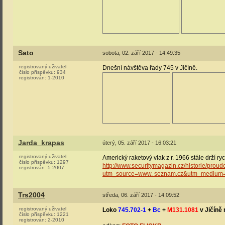
Sato
sobota, 02. září 2017 - 14:49:35
registrovaný uživatel
Dnešní návštěva řady 745 v Jičíně.
číslo příspěvku:
934
registrován:
1-2010
Jarda_krapas
úterý, 05. září 2017 - 16:03:21
registrovaný uživatel
Americký raketový vlak z r. 1966 stále drží ryc
číslo příspěvku:
1297
http://www.securitymagazin.cz/historie/prou
registrován:
5-2007
utm_source=www. seznam.cz&utm_medium=s
Trs2004
středa, 06. září 2017 - 14:09:52
registrovaný uživatel
Loko
745.702-1
+
Bc
+
M131.1081
v Jičíně 
číslo příspěvku:
1221
registrován:
2-2010