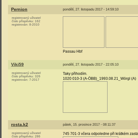
Pernion
pondělí, 27. listopadu 2017 - 14:59:10
registrovaný uživatel
číslo příspěvku:
162
registrován:
8-2010
Passau Hbf
Viki59
pondělí, 27. listopadu 2017 - 22:05:10
registrovaný uživatel
Taky přihodím.
číslo příspěvku:
326
1020 010-3 (A-ÖBB)_1993.08.21_Wörgl (A)
registrován:
7-2017
rosta.k2
pátek, 15. prosince 2017 - 08:11:37
registrovaný uživatel
745 701-3 včera odpoledne při krátkém zastav
číslo příspěvku:
286