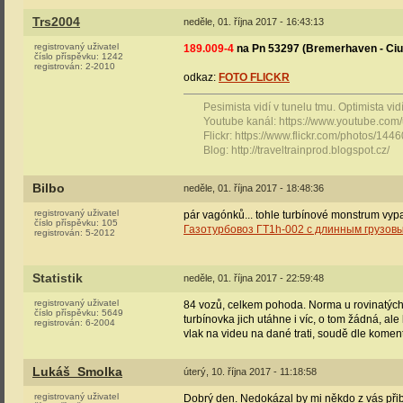
Trs2004
neděle, 01. října 2017 - 16:43:13
registrovaný uživatel
189.009-4
na Pn 53297 (Bremerhaven - Ciu
číslo příspěvku:
1242
registrován:
2-2010
odkaz:
FOTO FLICKR
Pesimista vidí v tunelu tmu. Optimista vidí 
Youtube kanál: https://www.youtube.com
Flickr: https://www.flickr.com/photos/1
Blog: http://traveltrainprod.blogspot.cz/
Bilbo
neděle, 01. října 2017 - 18:48:36
registrovaný uživatel
pár vagónků... tohle turbínové monstrum vypa
číslo příspěvku:
105
Газотурбовоз ГТ1h-002 с длинным грузов
registrován:
5-2012
Statistik
neděle, 01. října 2017 - 22:59:48
registrovaný uživatel
84 vozů, celkem pohoda. Norma u rovinatých t
číslo příspěvku:
5649
turbínovka jich utáhne i víc, o tom žádná, al
registrován:
6-2004
vlak na videu na dané trati, soudě dle koment
Lukáš_Smolka
úterý, 10. října 2017 - 11:18:58
registrovaný uživatel
Dobrý den. Nedokázal by mi někdo z vás přibl