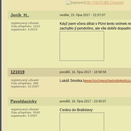
My YOUTUBE Channel
Jeník_H..
neděle, 15. října 2017 - 21:57:07
registrovaný uživatel
Když jsem včera dělal v Plzni tento snímek net
číslo příspěvku:
1422
zachytilo jí pendolíno, ale vše dobře dopadlo
registrován:
3-2015
121019
pondělí, 16. října 2017 - 18:58:58
registrovaný uživatel
Lukáš Smolka:/
www.hochgeschwindigkeitszu
číslo příspěvku:
396
registrován:
12-2007
Paveldacicky
pondělí, 16. října 2017 - 23:40:07
registrovaný uživatel
Cestou do Bratislavy:
číslo příspěvku:
5040
registrován:
5-2007