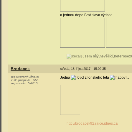
a jednou depo Bratislava východ :
Jsem bílý,nevěřící,heterosexu
Brodacek
středa, 18. října 2017 - 15:02:35
registrovaný uživatel
Jedna
z loňského léta
..
číslo příspěvku:
555
registrován:
5-2013
http://brodacek92.rajce.idnes.cz/