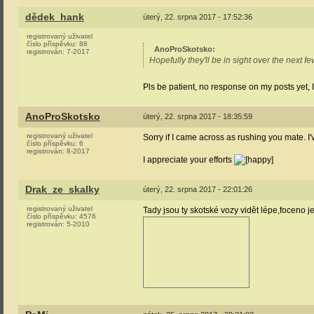
dědek_hank
úterý, 22. srpna 2017 - 17:52:36
registrovaný uživatel
číslo příspěvku:
88
AnoProSkotsko
:
registrován:
7-2017
Hopefully they'll be in sight over the next
Pls be patient, no response on my posts yet, I
AnoProSkotsko
úterý, 22. srpna 2017 - 18:35:59
registrovaný uživatel
Sorry if I came across as rushing you mate. I'v
číslo příspěvku:
6
registrován:
8-2017
I appreciate your efforts
Drak_ze_skalky
úterý, 22. srpna 2017 - 22:01:26
registrovaný uživatel
Tady jsou ty skotské vozy vidět lépe,foceno j
číslo příspěvku:
4576
registrován:
5-2010