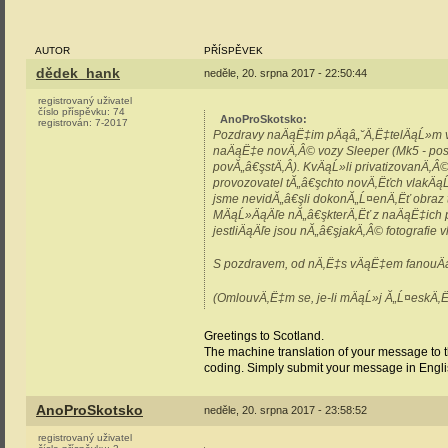
AUTOR
PŘÍSPĚVEK
dědek_hank
neděle, 20. srpna 2017 - 22:50:44
registrovaný uživatel
číslo příspěvku:
74
AnoProSkotsko
:
registrován:
7-2017
Pozdravy naÄąË‡im pÄąâ„˘Ä‚Ë‡telÄąĹ»m v Ă
naÄąË‡e novÄ‚Â© vozy Sleeper (Mk5 - pos
povĂ„â€şstÄ‚Â­). KvÄąĹ»li privatizovanÄ‚
provozovatel tĂ„â€şchto novÄ‚Ëťch vlakÄąĹ
jsme nevidĂ„â€şli dokonĂ„Ĺ¤enÄ‚Ëť obraz 
MÄąĹ»ÄąÄľe nĂ„â€şkterÄ‚Ëť z naÄąË‡ich pÄą
jestliÄąÄľe jsou nĂ„â€şjakÄ‚Â© fotografie 
S pozdravem, od nÄ‚Ë‡s vÄąË‡em fanouÄ
(OmlouvÄ‚Ë‡m se, je-li mÄąĹ»j Ă„Ĺ¤eskÄ‚Ë
Greetings to Scotland.
The machine translation of your message to t
coding. Simply submit your message in Englis
AnoProSkotsko
neděle, 20. srpna 2017 - 23:58:52
registrovaný uživatel