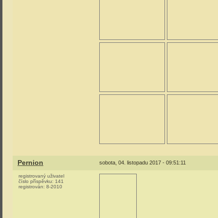
Pernion
sobota, 04. listopadu 2017 - 09:51:11
registrovaný uživatel
číslo příspěvku:
141
registrován:
8-2010