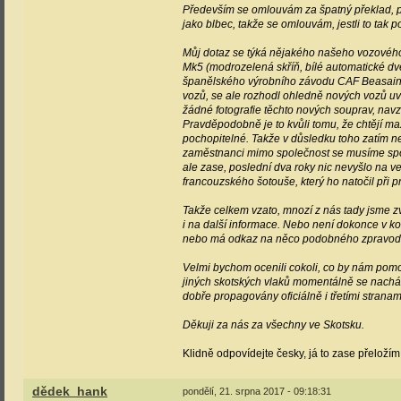
Především se omlouvám za špatný překlad, p
jako blbec, takže se omlouvám, jestli to tak 
Můj dotaz se týká nějakého našeho vozového
Mk5 (modrozelená skříň, bílé automatické dveře
španělského výrobního závodu CAF Beasain n
vozů, se ale rozhodl ohledně nových vozů uva
žádné fotografie těchto nových souprav, navzd
Pravděpodobně je to kvůli tomu, že chtějí ma
pochopitelné. Takže v důsledku toho zatím ne
zaměstnanci mimo společnost se musíme spolé
ale zase, poslední dva roky nic nevyšlo na ve
francouzského šotouše, který ho natočil při p
Takže celkem vzato, mnozí z nás tady jsme zv
i na další informace. Nebo není dokonce v ko
nebo má odkaz na něco podobného zpravodajs
Velmi bychom ocenili cokoli, co by nám pomoh
jiných skotských vlaků momentálně se nacházej
dobře propagovány oficiálně i třetími stranam
Děkuji za nás za všechny ve Skotsku.
Klidně odpovídejte česky, já to zase přeložím
dědek_hank
pondělí, 21. srpna 2017 - 09:18:31