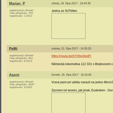
Marian_P
středa, 18. října 2017 - 16:44:30
registrovaný uživatel
Jedna ze St.Pölten
číslo příspěvku:
765
registrován:
1-2012
PeMi
sobota, 21. října 2017 - 14:35:25
registrovaný uživatel
https://youtu.be/hYHhq3ledFI
číslo příspěvku:
891
registrován:
9-2013
Německá lokomotiva 112 331 s Brejlovcem v 
Agent
čtvrtek, 26. října 2017 - 15:16:05
registrovaný uživatel
Vcera jsem pri uklidu narazil na jedno Micro
číslo příspěvku:
8587
registrován:
9-2002
Zacnem od severu, jak jinak, Euskotren - Dur