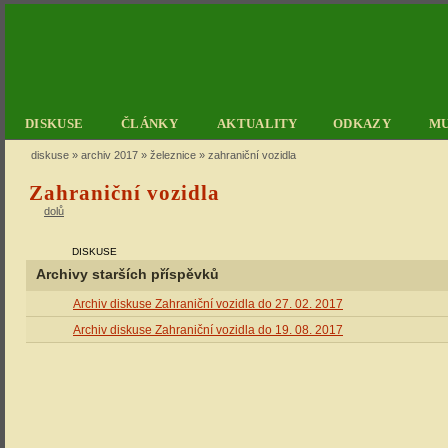
DISKUSE
ČLÁNKY
AKTUALITY
ODKAZY
M
diskuse
»
archiv 2017
»
železnice
» zahraniční vozidla
Zahraniční vozidla
dolů
DISKUSE
Archivy starších příspěvků
Archiv diskuse Zahraniční vozidla do 27. 02. 2017
Archiv diskuse Zahraniční vozidla do 19. 08. 2017