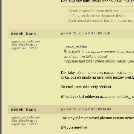
Popisuje tam totiž vzhled onoho vlaku: "Zeleno
Klidně zaprodám svou duši peklu, pokud 
mašiny, pro které se do práce těším.
Okolí neustále prudím tím, že mluvím pra
dědek_hank
pondělí, 21. srpna 2017 - 09:02:41
registrovaný uživatel
číslo příspěvku:
77
Pavel_Večeřa
:
registrován:
7-2017
Řekl bych, že se upsal v prvním slovu znázo
what train I'm talking about"
Popisuje tam totiž vzhled onoho vlaku: "Zele
Dík, taky mě to mohlo taky napadnout samot
čírka, což mi přišlo na mysl jako možný překla
Za chvíli sem dám celý překlad.
(Příspěvek byl editován uživatelem dědek_h
dědek_hank
pondělí, 21. srpna 2017 - 09:14:48
registrovaný uživatel
Tak tady mám doslovný překlad celého dotaz
číslo příspěvku:
78
registrován:
7-2017
Díky za přivítání.