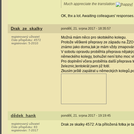
Much appreciate the translation
OK, thx a lot. Awaiting colleagues' responses
Drak_ze_skalky
pondělí, 21. srpna 2017 - 18:35:57
registrovaný uživatel
Možná mám něco pro skotského kolegu.
číslo příspěvku:
4572
Protože věškeré přepravy ze západu na ŽZO 
registrován:
5-2010
známo jako doma,tak je mám vždy zmapován
V sobotu opravdu proběhla přeprava nějakých
německého kolegy, bohužel není toho moc vid
Pro doplnění včera proběhla další přeprava t
železnic,tentokrát jsem již fotil.
Zkusím ještě zapátrat u německých kolegů,pok
dědek_hank
pondělí, 21. srpna 2017 - 19:19:45
registrovaný uživatel
Drak ze skalky 4572: A ta přiložená fotka je 
číslo příspěvku:
83
registrován:
7-2017