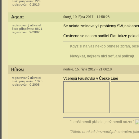
číslo příspěvku:
220
registrován:
9-2016
Agent
úterý, 10. října 2017 - 14:58:28
registrovaný uživatel
Se nekde zminovaly i problemy SW, naklapen
číslo příspěvku:
8521
registrován:
9-2002
Castecne se na tom podilel Fiat, takze pokud d
Kdyz si na vas nekdo prinese zbran, odsou
Nevykat, nejsem nici sef, ani policajt.
Híhou
neděle, 15. října 2017 - 21:06:18
registrovaný uživatel
Včerejší Faustovka v České Lípě
číslo příspěvku:
1395
registrován:
9-2008
"Lepší nemít přátele, než nemít názor."
"Nikdo není tak beznadějně zotročen jako