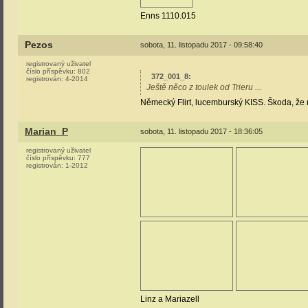
Enns 1110.015
Pezos
sobota, 11. listopadu 2017 - 09:58:40
registrovaný uživatel
číslo příspěvku:
802
372_001_8
:
registrován:
4-2014
Ještě něco z toulek od Trieru ...
Německý Flirt, lucemburský KISS. Škoda, že 
Marian_P
sobota, 11. listopadu 2017 - 18:36:05
registrovaný uživatel
číslo příspěvku:
777
registrován:
1-2012
Linz a Mariazell