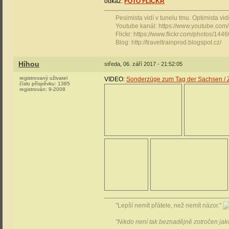
odkaz:
FOTO FLICKR
Pesimista vidí v tunelu tmu. Optimista vidí 
Youtube kanál: https://www.youtube.com
Flickr: https://www.flickr.com/photos/1
Blog: http://traveltrainprod.blogspot.cz/
Híhou
středa, 06. září 2017 - 21:52:05
registrovaný uživatel
VIDEO:
Sonderzüge zum Tag der Sachsen / Z
číslo příspěvku:
1385
registrován:
9-2008
"Lepší nemít přátele, než nemít názor."
"Nikdo není tak beznadějně zotročen jako