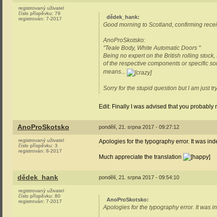
registrovaný uživatel
číslo příspěvku:
79
dědek_hank
:
registrován:
7-2017
Good morning to Scotland, confirming recei
AnoProSkotsko:
"Teale Body, White Automatic Doors "
Being no expert on the British rolling stoc
of the respective components or specific so
means...
Sorry for the stupid question but I am just tr
Edit: Finally I was advised that you probably
AnoProSkotsko
pondělí, 21. srpna 2017 - 09:27:12
registrovaný uživatel
Apologies for the typography error. It was ind
číslo příspěvku:
3
registrován:
8-2017
Much appreciate the translation
dědek_hank
pondělí, 21. srpna 2017 - 09:54:10
registrovaný uživatel
číslo příspěvku:
80
AnoProSkotsko
:
registrován:
7-2017
Apologies for the typography error. It was i