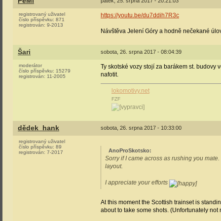
PeMi
pátek, 25. srpna 2017 - 20:21:03
registrovaný uživatel
https://youtu.be/du7ddih7R3c
číslo příspěvku:
871
registrován:
9-2013
Návštěva Jelení Góry a hodně nečekané úlov
Šari
sobota, 26. srpna 2017 - 08:04:39
moderátor
Ty skotské vozy stojí za barákem st. budovy v
číslo příspěvku:
15279
nafotit.
registrován:
11-2005
lokomotivy.net
FZF
dědek_hank
sobota, 26. srpna 2017 - 10:33:00
registrovaný uživatel
číslo příspěvku:
89
AnoProSkotsko
:
registrován:
7-2017
Sorry if I came across as rushing you mate. I
layout.
I appreciate your efforts
At this moment the Scottish trainset is standin
about to take some shots. (Unfortunately not