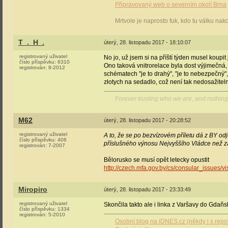
Připravovaný web o severním okolí Brna
Mrtvole je naprosto fuk, kdo tu válku nak
T_._H_.
úterý, 28. listopadu 2017 - 18:10:07
registrovaný uživatel
No jo, už jsem si na příští týden musel koupi
číslo příspěvku:
6310
Ono taková vnitrorelace byla dost výjimečná, šl
registrován:
8-2012
schématech "je to drahý", "je to nebezpečný",
złotych na sedadlo, což není tak nedosažiteln
Forever trusting who we are, and nothing
M62
úterý, 28. listopadu 2017 - 20:28:52
registrovaný uživatel
A to, že se po bezvízovém příletu dá z BY od
číslo příspěvku:
406
příslušného výnosu Nejvyššího Vládce než zám
registrován:
7-2007
Bělorusko se musí opět letecky opustit
http://czech.mfa.gov.by/cs/consular_issues/vi
Miropiro
úterý, 28. listopadu 2017 - 23:33:49
registrovaný uživatel
Skončila takto ale i linka z Varšavy do Gdaň
číslo příspěvku:
1334
registrován:
5-2010
Osobní blog na iDNES.cz (někdy i s repo