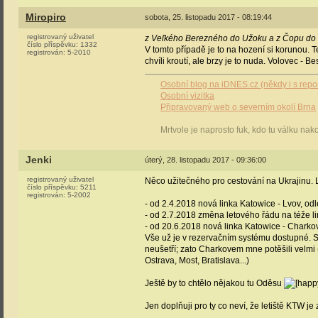
Miropiro
sobota, 25. listopadu 2017 - 08:19:44
registrovaný uživatel
z Veľkého Berezného do Užoku a z Čopu do
číslo příspěvku:
1332
V tomto případě je to na hození si korunou. 
registrován:
5-2010
chvíli kroutí, ale brzy je to nuda. Volovec - Bes
Osobní blog na iDNES.cz (někdy i s repo
Osobní vizitka
Připravovaný web o severním okolí Brna
Mrtvole je naprosto fuk, kdo tu válku nak
Jenki
úterý, 28. listopadu 2017 - 09:36:00
registrovaný uživatel
Něco užitečného pro cestování na Ukrajinu. Lo
číslo příspěvku:
5211
registrován:
5-2002
- od 2.4.2018 nová linka Katowice - Lvov, o
- od 2.7.2018 změna letového řádu na téže lin
- od 20.6.2018 nová linka Katowice - Charkov
Vše už je v rezervačním systému dostupné. St
neušetří; zato Charkovem mne potěšili velmi 
Ostrava, Most, Bratislava...)
Ještě by to chtělo nějakou tu Oděsu
Jen doplňuji pro ty co neví, že letiště KTW 