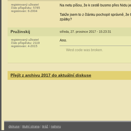
registrovaný uživatel
Na netu píšou, že k cestě busmo přes Nidu je
číslo příspěvku:
5785
registrován:
6-2004
Takže jsem to z článku pochopil správně, že 
zpátky?
Pružinskij
středa, 27. prosince 2017 - 15:23:31
registrovaný uživatel
Ano.
číslo příspěvku:
2119
registrován:
4-2015
West code was broken.
Přejít z archivu 2017 do aktuální diskuse
diskuse
|
titulní strana
|
tiráž
|
nahoru