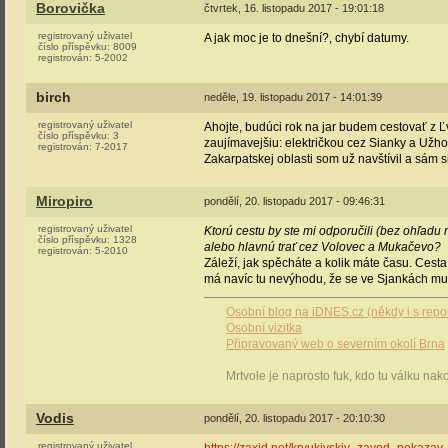
Borovička
čtvrtek, 16. listopadu 2017 - 19:01:18
registrovaný uživatel
A jak moc je to dnešní?, chybí datumy.
číslo příspěvku:
8009
registrován:
5-2002
birch
neděle, 19. listopadu 2017 - 14:01:39
registrovaný uživatel
Ahojte, budúci rok na jar budem cestovať z Ľ
číslo příspěvku:
3
zaujímavejšiu: električkou cez Sianky a Užho
registrován:
7-2017
Zakarpatskej oblasti som už navštívil a sám 
Miropiro
pondělí, 20. listopadu 2017 - 09:46:31
registrovaný uživatel
Ktorú cestu by ste mi odporučili (bez ohľadu 
číslo příspěvku:
1328
alebo hlavnú trať cez Volovec a Mukačevo?
registrován:
5-2010
Záleží, jak spěcháte a kolik máte času. Cesta
má navíc tu nevýhodu, že se ve Sjankách musí
Osobní blog na iDNES.cz (někdy i s repo
Osobní vizitka
Připravovaný web o severním okolí Brna
Mrtvole je naprosto fuk, kdo tu válku nak
Vodis
pondělí, 20. listopadu 2017 - 20:10:30
registrovaný uživatel