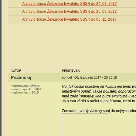
Archiv diskuse Železnice bývalého SSSR do 24. 07. 2017
Archiv diskuse Železnice bývalého SSSR do 25. 09. 2017
Archiv diskuse Železnice bývalého SSSR do 05. 11. 2017
AUTOR
PŘÍSPĚVEK
Pružinskij
pondělí, 06. listopadu 2017 - 20:23:18
registrovaný uživatel
No, tak české pojištění od Allianz jim tento 
číslo příspěvku:
1961
umístěným poblíž. Takže pojištění doporučuji
registrován:
4-2015
plné znění smlouvy, kde bude explicitně uved
Já o tom věděl a našel si pojišťovnu, která t
Znovuobnovený vlakový spoj do nejvýchodně