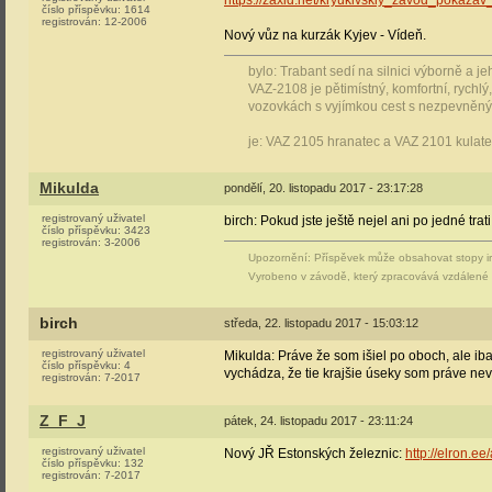
https://zaxid.net/kryukivskiy_zavod_pokazav
číslo příspěvku:
1614
registrován:
12-2006
Nový vůz na kurzák Kyjev - Vídeň.
bylo: Trabant sedí na silnici výborně a 
VAZ-2108 je pětimístný, komfortní, rych
vozovkách s vyjímkou cest s nezpevněn
je: VAZ 2105 hranatec a VAZ 2101 kulat
Mikulda
pondělí, 20. listopadu 2017 - 23:17:28
registrovaný uživatel
birch: Pokud jste ještě nejel ani po jedné tra
číslo příspěvku:
3423
registrován:
3-2006
Upozornění: Příspěvek může obsahovat stopy i
Vyrobeno v závodě, který zpracovává vzdálené v
birch
středa, 22. listopadu 2017 - 15:03:12
registrovaný uživatel
Mikulda: Práve že som išiel po oboch, ale i
číslo příspěvku:
4
vychádza, že tie krajšie úseky som práve nevi
registrován:
7-2017
Z_F_J
pátek, 24. listopadu 2017 - 23:11:24
registrovaný uživatel
Nový JŘ Estonských železnic:
http://elron.ee
číslo příspěvku:
132
registrován:
7-2017