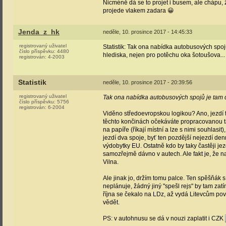
Nicméně dá se to projet i busem, ale chápu, že
projede vlakem zadara 😀
Jenda_z_hk
neděle, 10. prosince 2017 - 14:45:33
registrovaný uživatel
Statistik: Tak ona nabídka autobusových spoj
číslo příspěvku:
4480
hlediska, nejen pro potěchu oka šotoušova...
registrován:
4-2003
Statistik
neděle, 10. prosince 2017 - 20:39:56
registrovaný uživatel
Tak ona nabídka autobusových spojů je tam 
číslo příspěvku:
5756
registrován:
6-2004
Viděno středoevropskou logikou? Ano, jezdí t
těchto končinách očekáváte propracovanou t
na papíře (říkají místní a lze s nimi souhlasi
jezdí dva spoje, byť ten pozdější nejezdí den
výdobytky EU. Ostatně kdo by taky častěji je
samozřejmě dávno v autech. Ale fakt je, že n
Vilna.
Ale jinak jo, držím tomu palce. Ten spěšňák 
neplánuje, žádný jiný "spešl rejs" by tam zat
října se čekalo na LDz, až vydá Litevcům povo
vědět.
PS: v autohnusu se dá v nouzi zaplatit i CZK