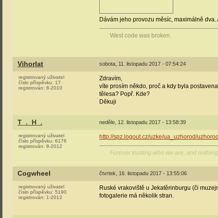
Dávám jeho provozu měsíc, maximálně dva. A t
West code was broken.
Vihorlat
sobota, 11. listopadu 2017 - 07:54:24
registrovaný uživatel
Zdravím,
číslo příspěvku:
17
víte prosím někdo, proč a kdy byla postavena
registrován:
8-2010
tělesa? Popř. Kde?
Děkuji
T_._H_.
neděle, 12. listopadu 2017 - 13:58:39
registrovaný uživatel
http://spz.logout.cz/uzke/ua_uzhorod/uzhoro
číslo příspěvku:
6176
registrován:
8-2012
Forever trusting who we are, and nothing
Cogwheel
čtvrtek, 16. listopadu 2017 - 13:55:06
registrovaný uživatel
Ruské vrakoviště u Jekatěrinburgu (či muzejn
číslo příspěvku:
5190
fotogalerie má několik stran.
registrován:
1-2012