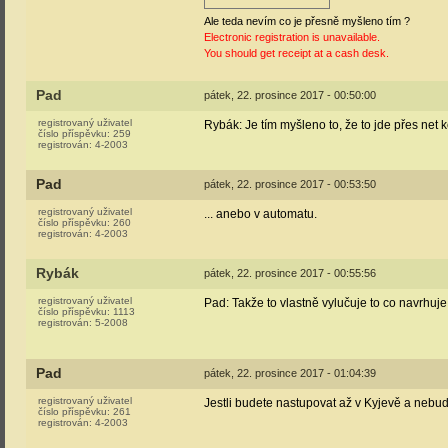
Ale teda nevím co je přesně myšleno tím ?
Electronic registration is unavailable.
You should get receipt at a cash desk.
Pad
pátek, 22. prosince 2017 - 00:50:00
registrovaný uživatel
Rybák: Je tím myšleno to, že to jde přes net 
číslo příspěvku:
259
registrován:
4-2003
Pad
pátek, 22. prosince 2017 - 00:53:50
registrovaný uživatel
... anebo v automatu.
číslo příspěvku:
260
registrován:
4-2003
Rybák
pátek, 22. prosince 2017 - 00:55:56
registrovaný uživatel
Pad: Takže to vlastně vylučuje to co navrhuje
číslo příspěvku:
1113
registrován:
5-2008
Pad
pátek, 22. prosince 2017 - 01:04:39
registrovaný uživatel
Jestli budete nastupovat až v Kyjevě a nebud
číslo příspěvku:
261
registrován:
4-2003