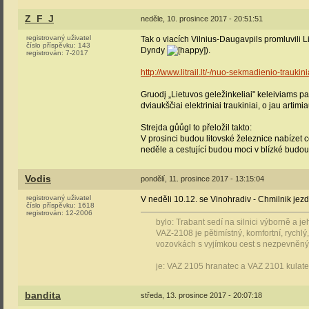
Z_F_J
neděle, 10. prosince 2017 - 20:51:51
registrovaný uživatel
Tak o vlacích Vilnius-Daugavpils promluvili L
číslo příspěvku:
143
Dyndy
).
registrován:
7-2017
http://www.litrail.lt/-/nuo-sekmadienio-traukin
Gruodį „Lietuvos geležinkeliai" keleiviams 
dviaukščiai elektriniai traukiniai, o jau artim
Strejda gůůgl to přeložil takto:
V prosinci budou litovské železnice nabízet 
neděle a cestující budou moci v blízké budou
Vodis
pondělí, 11. prosince 2017 - 13:15:04
registrovaný uživatel
V neděli 10.12. se Vinohradiv - Chmilnik jezd
číslo příspěvku:
1618
registrován:
12-2006
bylo: Trabant sedí na silnici výborně a 
VAZ-2108 je pětimístný, komfortní, rych
vozovkách s vyjímkou cest s nezpevněn
je: VAZ 2105 hranatec a VAZ 2101 kulat
bandita
středa, 13. prosince 2017 - 20:07:18