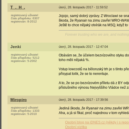
T_._H_.
úterý, 28. listopadu 2017 - 11:59:52
registrovaný uživatel
Jojojo, samý dobrý zprávy. Z Wroclawi se snad
číslo příspěvku:
6307
škoda, že Ryanair na zimu zavřel WRO-WAW (hol
registrován:
8-2012
Ještě to chce nějaký otvírák na MSQ, když to 
Forever trusting who we are, and nothing
Jenki
úterý, 28. listopadu 2017 - 12:47:04
registrovaný uživatel
Obávám se, že účelem bezvízového styku do B
číslo příspěvku:
5212
toho měli nějaká %.
registrován:
5-2002
Vstup lowcostů na běloruský trh je s tímto 
přisypat tolik, že se to nerentuje.
A to, že se po bezvízovém příletu dá z BY od
příslušného výnosu Nejvyššího Vládce než zá
Miropiro
úterý, 28. listopadu 2017 - 17:39:56
registrovaný uživatel
Jediná škoda, že Ryanair na zimu zavřel WRO-W
číslo příspěvku:
1333
Aha, a já si říkal, proč najednou v tom vyhle
registrován:
5-2010
Osobní blog na iDNES.cz (někdy i s repo
Osobní vizitka