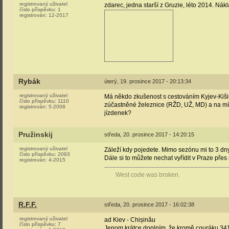
registrovaný uživatel
zdarec, jedna starší z Gruzie, léto 2014. Nákl
číslo příspěvku:
1
registrován:
12-2017
Rybák
úterý, 19. prosince 2017 - 20:13:34
registrovaný uživatel
Má někdo zkušenost s cestováním Kyjev-Kišin
číslo příspěvku:
1110
zúčastněné železnice (RŽD, UŽ, MD) a na mís
registrován:
5-2008
jízdenek?
Pružinskij
středa, 20. prosince 2017 - 14:20:15
registrovaný uživatel
Záleží kdy pojedete. Mimo sezónu mi to 3 dn
číslo příspěvku:
2093
Dále si to můžete nechat vyřídit v Praze přes 
registrován:
4-2015
West code was broken.
R.F.F.
středa, 20. prosince 2017 - 16:02:38
registrovaný uživatel
ad Kiev - Chișinău
číslo příspěvku:
7
Jenom krátce doplním, že kromě couráku 341 ta