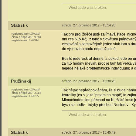
West code was broken.
Statistik
středa, 27. prosince 2017 - 13:14:20
registrovaný uživatel
Tak pro projížděče jistě zajímavá štace, n
číslo příspěvku:
5784
dni cca 515 Kč), z toho v Sovětsku plánovaný
registrován:
6-2004
cestování a samozřejmě jeden vlak tam a druh
do výchozího bodu nepoužitelné.
Bus to jede víckrát denně, a pokud jede po 
za 4,5 hodiny (nevím, proč je tam tak velká va
nejede nějaké problematické individuum) a dá 
Pružinskij
středa, 27. prosince 2017 - 13:30:26
registrovaný uživatel
Tak nějak nepředpokládám, že si bude náhodný 
číslo příspěvku:
2118
teoretiky (co si jezdí prsem na mapě) to zají
registrován:
4-2015
Mimochodem ten přechod na Kuršské kose je s
bych se nedivil, kdyby přechod Nesterov - Kyba
West code was broken.
Statistik
středa, 27. prosince 2017 - 13:45:42