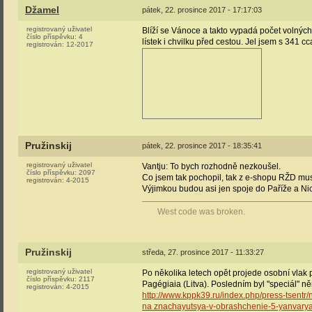
Džamel
pátek, 22. prosince 2017 - 17:17:03
registrovaný uživatel
Blíží se Vánoce a takto vypadá počet volných 
číslo příspěvku:
4
lístek i chvilku před cestou. Jel jsem s 341 c
registrován:
12-2017
Pružinskij
pátek, 22. prosince 2017 - 18:35:41
registrovaný uživatel
Vantju: To bych rozhodně nezkoušel.
číslo příspěvku:
2097
Co jsem tak pochopil, tak z e-shopu RŽD mus
registrován:
4-2015
Výjimkou budou asi jen spoje do Paříže a Ni
West code was broken.
Pružinskij
středa, 27. prosince 2017 - 11:33:27
registrovaný uživatel
Po několika letech opět projede osobní vlak
číslo příspěvku:
2117
Pagégiaia (Litva). Posledním byl "speciál" n
registrován:
4-2015
http://www.kppk39.ru/index.php/press-tsentr
na znachayutsya-v-obrashchenie-5-yanvary