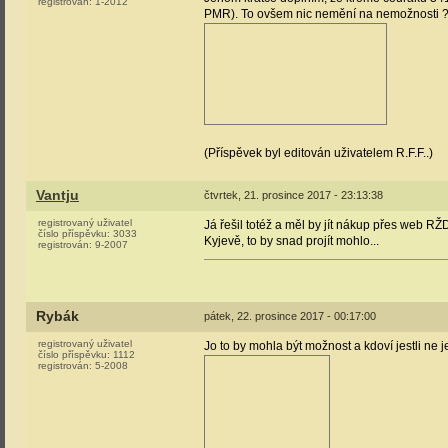
registrován:
1-2012
PMR). To ovšem nic nemění na nemožnosti ? 
(Příspěvek byl editován uživatelem R.F.F..)
Vantju
čtvrtek, 21. prosince 2017 - 23:13:38
registrovaný uživatel
Já řešil totéž a měl by jít nákup přes web RŽD
číslo příspěvku:
3033
Kyjevě, to by snad projít mohlo...
registrován:
9-2007
Rybák
pátek, 22. prosince 2017 - 00:17:00
registrovaný uživatel
Jo to by mohla být možnost a kdoví jestli ne
číslo příspěvku:
1112
registrován:
5-2008