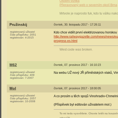
Osobní vizitka
Připravovaný web o severním okolí Brna
Mrtvole je naprosto fuk, kdo tu válku nak
Pružinskij
čtvrtek, 30. listopadu 2017 - 17:26:11
registrovaný uživatel
Kdo chce vidět první elektrizovanou horskou 
číslo příspěvku:
2051
http://www.railwaygazette.com/news/news/eur
registrován:
4-2015
progress es.html
West code was broken.
M62
čtvrtek, 07. prosince 2017 - 16:10:23
registrovaný uživatel
Na webu UŽ nový JŘ příměstských vlaků, Vin
číslo příspěvku:
409
registrován:
7-2007
Mol
čtvrtek, 07. prosince 2017 - 18:00:05
registrovaný uživatel
A co prosím u těch spojů Vinohradiv-Chmel
číslo příspěvku:
2057
registrován:
10-2008
(Příspěvek byl editován uživatelem mol.)
To mi teda vysvětlete. Chcete letět na kouzel
zdraví?!