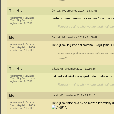
T_._H_.
čtvrtek, 07. prosince 2017 - 18:43:56
registrovaný uživatel
Jede po oznámení (u nás se říká "ode dne vyhl
číslo příspěvku:
6391
registrován:
8-2012
Forever trusting who we are, and nothing
Mol
čtvrtek, 07. prosince 2017 - 21:08:49
registrovaný uživatel
Děkuji, tak to jsme asi zaváhali, když jsme si 
číslo příspěvku:
2058
registrován:
10-2008
To mi teda vysvětlete. Chcete letět na kouzel
zdraví?!
T_._H_.
pátek, 08. prosince 2017 - 10:30:56
registrovaný uživatel
Tak jeďte do Antonivky (jednodenní/dvounoční
číslo příspěvku:
6398
registrován:
8-2012
Forever trusting who we are, and nothing
Mol
pátek, 08. prosince 2017 - 12:11:18
registrovaný uživatel
Děkuji, ta Antonivka by se možná teoreticky da
číslo příspěvku:
2059
registrován:
10-2008