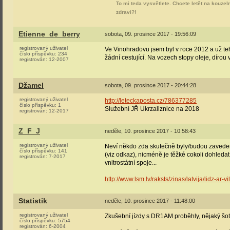
To mi teda vysvětlete. Chcete letět na kouzel
zdraví?!
Etienne_de_berry
sobota, 09. prosince 2017 - 19:56:09
registrovaný uživatel
Ve Vinohradovu jsem byl v roce 2012 a už teh
číslo příspěvku:
234
žádní cestující. Na vozech stopy oleje, dírou v
registrován:
12-2007
Džamel
sobota, 09. prosince 2017 - 20:44:28
registrovaný uživatel
http://leteckaposta.cz/786377285
číslo příspěvku:
1
Služební JŘ Ukrzaliznice na 2018
registrován:
12-2017
Z_F_J
neděle, 10. prosince 2017 - 10:58:43
registrovaný uživatel
Neví někdo zda skutečně byly/budou zavedeny 
číslo příspěvku:
141
(viz odkaz), nicméně je těžké cokoli dohleda
registrován:
7-2017
vnitrostátní spoje...
http://www.lsm.lv/raksts/zinas/latvija/lidz-ar
Statistik
neděle, 10. prosince 2017 - 11:48:00
registrovaný uživatel
Zkušební jízdy s DR1AM proběhly, nějaký šoto
číslo příspěvku:
5754
registrován:
6-2004