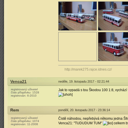
http://marek275.rajce.idnes.cz/
Venca21
neděle, 19. listopadu 2017 - 02:21:44
registrovaný uživatel
Jak to vypadá s tou Škodou 100 1:8, vychází 
číslo příspěvku:
1528
registrován:
6-2010
Rem
pondělí, 20. listopadu 2017 - 23:36:14
registrovaný uživatel
Čistě náhodou, nepřebývá někomu jedna ŠM1
číslo příspěvku:
1074
Venca21: "TUDUDUM TUM"
celkem by 
registrován:
11-2008