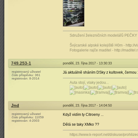
Sdružení železničních modelářů PEČKY -
Švýcarské alpské kolejiště H0m - http:/
Fotogalerie rajče maditel - http://maditel.
749.253-1
pondělí, 23. října 2017 - 13:30:33
registrovaný uživatel
Já aktuálně sháním DSky z kultovek, černou 1
číslo příspěvku:
361
registrován:
8-2014
Auta stojí, vlaky jedou...
Jnd
pondělí, 23. října 2017 - 14:04:50
registrovaný uživatel
Když vidím ty Citroeny ...
číslo příspěvku:
11059
registrován:
4-2003
Dělá se taky XMko ??
https://www.k-report.net/diskuse/prohliz