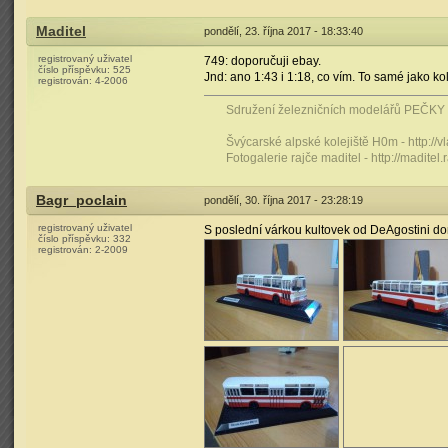
Maditel
pondělí, 23. října 2017 - 18:33:40
registrovaný uživatel
749: doporučuji ebay.
číslo příspěvku:
525
Jnd: ano 1:43 i 1:18, co vím. To samé jako ko
registrován:
4-2006
Sdružení železničních modelářů PEČKY -
Švýcarské alpské kolejiště H0m - http:/
Fotogalerie rajče maditel - http://maditel.
Bagr_poclain
pondělí, 30. října 2017 - 23:28:19
registrovaný uživatel
S poslední várkou kultovek od DeAgostini do
číslo příspěvku:
332
registrován:
2-2009