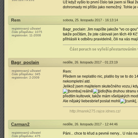
Už když vyšlo to první číslo tak jsem si říkal
dohromady mi přišlo jako nemožný. Tohle je o 
Rem
sobota, 25. listopadu 2017 - 16:13:14
registrovaný uživatel
Bagr_poclain: Jim napište jakože "vo co gou"
číslo příspěvku:
1075
takže počítám, že jste cálovali jen těch 49 K
registrován:
11-2008
přihlásili k odběru pravidelně, čili na vás ma
Část poruch se vyřeší přestartováním 
Bagr_poclain
neděle, 26. listopadu 2017 - 01:23:19
registrovaný uživatel
Rem:
číslo příspěvku:
345
Předem se neplatilo nic, platilo by se to do 1
registrován:
2-2009
nekompletní atd.
Jelikož jsem majitelem skutečného vozu,i kdy
reálně
Na druhou stranu
předtím kultovek, takže mám všelijakých mode
Ale nějaký liebesbrief poslat mohli
,
http://marek275.rajce.idnes.cz/
Carman2
neděle, 26. listopadu 2017 - 12:44:46
registrovaný uživatel
Páni... chce to kľud a pevné nervy... U nás n
číslo příspěvku:
475