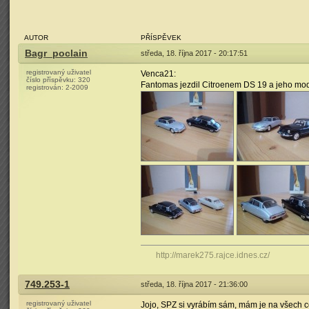
AUTOR
PŘÍSPĚVEK
Bagr_poclain
středa, 18. října 2017 - 20:17:51
registrovaný uživatel
Venca21:
číslo příspěvku:
320
Fantomas jezdil Citroenem DS 19 a jeho mode
registrován:
2-2009
http://marek275.rajce.idnes.cz/
749.253-1
středa, 18. října 2017 - 21:36:00
registrovaný uživatel
Jojo, SPZ si vyrábím sám, mám je na všech c