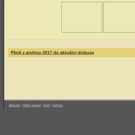
Přejít z archivu 2017 do aktuální diskuse
diskuse
|
titulní strana
|
tiráž
|
nahoru