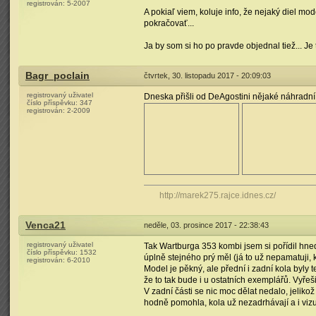
registrován:
5-2007
A pokiaľ viem, koluje info, že nejaký diel m
pokračovať...
Ja by som si ho po pravde objednal tiež... Je
Bagr_poclain
čtvrtek, 30. listopadu 2017 - 20:09:03
registrovaný uživatel
Dneska přišli od DeAgostini nějaké náhradní
číslo příspěvku:
347
registrován:
2-2009
http://marek275.rajce.idnes.cz/
Venca21
neděle, 03. prosince 2017 - 22:38:43
registrovaný uživatel
Tak Wartburga 353 kombi jsem si pořídil hn
číslo příspěvku:
1532
úplně stejného prý měl (já to už nepamatuji,
registrován:
6-2010
Model je pěkný, ale přední i zadní kola byly 
že to tak bude i u ostatních exemplářů. Vyře
V zadní části se nic moc dělat nedalo, jelik
hodně pomohla, kola už nezadrhávají a i viz