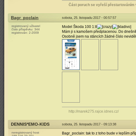
Část poruch se vyřeší přestartováním 
Bagr_poclain
sobota, 25. listopadu 2017 - 00:57:57
registrovaný uživatel
Model Škoda 100 1:8
číslo příspěvku:
344
Mám ji s kamošem předplacenou. Do dnešního
registrován:
2-2009
Osobně jsem na stáncích žádné číslo neviděl,
http://marek275.rajce.idnes.cz/
DENNIS*EMO-KIDS
sobota, 25. listopadu 2017 - 09:13:38
neregistrovaný host
Bagr_poclain: tak to z toho bude v lepším př
188.116.79.201