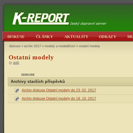
DISKUSE
ČLÁNKY
AKTUALITY
ODKAZY
M
diskuse
»
archiv 2017
»
modely a modelářství
» ostatní modely
Ostatní modely
dolů
DISKUSE
Archivy starších příspěvků
Archiv diskuse Ostatní modely do 23. 02. 2017
Archiv diskuse Ostatní modely do 18. 10. 2017