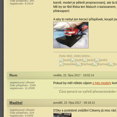
číslo příspěvku:
360
barvě, model je pěkně propracovaný, ale ta bar
registrován:
8-2014
Mě by se líbil třeba ten Maluch s karavanem
překvapení.
A aby to nebyl jen kecací příspěvek, koupil js
Auta stojí, vlaky jedou...
Rem
neděle, 22. října 2017 - 19:02:14
registrovaný uživatel
Pokud by měl někdo zájem
o tyto modely
kon
číslo příspěvku:
1066
registrován:
11-2008
Část poruch se vyřeší přestartováním 
Maditel
pondělí, 23. října 2017 - 09:18:13
registrovaný uživatel
DSky a podobné zvláštní Citoeny já moc rád
číslo příspěvku:
524
registrován:
4-2006