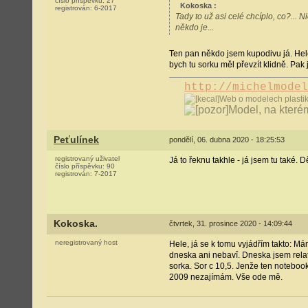
číslo příspěvku:
27
Kokoska
:
registrován:
6-2017
Tady to už asi celé chcíplo, co?... 
někdo je...
Ten pan někdo jsem kupodivu já. Hele
bych tu sorku měl převzít klidně. Pa
http://michelmodel
Web o modelech plastik
Model, na které
Peťulínek
pondělí, 06. dubna 2020 - 18:25:53
registrovaný uživatel
Já to řeknu takhle - já jsem tu také.
číslo příspěvku:
90
registrován:
7-2017
Kokoska.
čtvrtek, 31. prosince 2020 - 14:09:44
neregistrovaný host
Hele, já se k tomu vyjádřím takto: Má
dneska ani nebavî. Dneska jsem relati
sorka. Sor c 10,5. Jenže ten notebook 
2009 nezajímám. Vše ode mě.