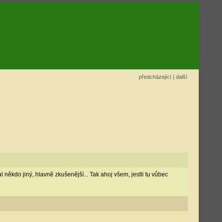
předcházející
|
další
l někdo jiný, hlavně zkušenější... Tak ahoj všem, jestli tu vůbec