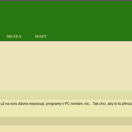
MUZEA
MAPY
c, už na soru dávno nepracuji, programy v PC nemám, nic... Tak chci, aby to tu převza