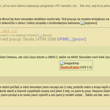
Nic, už na soru dávno nepracuji, programy v PC nemám, nic... Tak chci, aby to tu přev
 BrnoCity tram simulátor dodělám nevím kdy. Teď pracuji na modelu trolejbusu na 
k ji dokončím v rámci i mého projektu s brněnskejma šalinama
.wbs.cz
ových a na dalkové ovladání.
m teď pracuji: Škoda 14TrM 3286
DPMB
 Dělám Ostravu, ale více času trávím u OMSI 2, takže na MHD Simulátor není tolik čas
Stanice0.bmp
(429.1 k)
m stolní počítač a mhd simulator jsem nezapl asi 2 roky, protože mám a hraju lepší 
vně starší a hlavně vyspělejší osoba než před 3 lety, co jsem tu psal. Nejsem žádný 
jsem prodal a tu sorku jsem vytvořil a ani jsem ji nestihl vydat... Takže asi tak, se