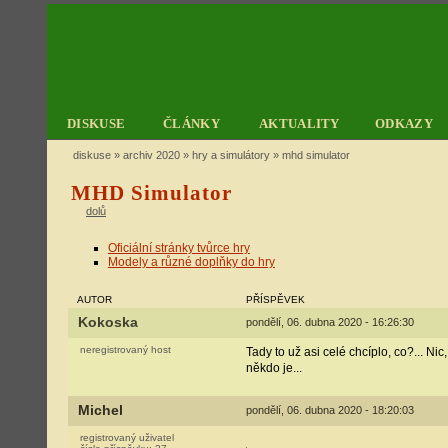
DISKUSE
ČLÁNKY
AKTUALITY
ODKAZY
diskuse
»
archiv 2020
»
hry a simulátory
» mhd simulator
MHD Simulator
dolů
Oficiální stránky tvůrce hry
Modely a různé doplňky do hry
AUTOR
PŘÍSPĚVEK
Kokoska
pondělí, 06. dubna 2020 - 16:26:30
neregistrovaný host
Tady to už asi celé chcíplo, co?... Ni
někdo je...
Michel
pondělí, 06. dubna 2020 - 18:20:03
registrovaný uživatel