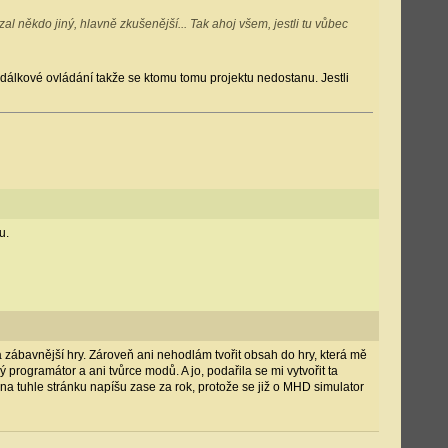
zal někdo jiný, hlavně zkušenější... Tak ahoj všem, jestli tu vůbec
dálkové ovládání takže se ktomu tomu projektu nedostanu. Jestli
u.
a zábavnější hry. Zároveň ani nehodlám tvořit obsah do hry, která mě
programátor a ani tvůrce modů. A jo, podařila se mi vytvořit ta
m na tuhle stránku napíšu zase za rok, protože se již o MHD simulator