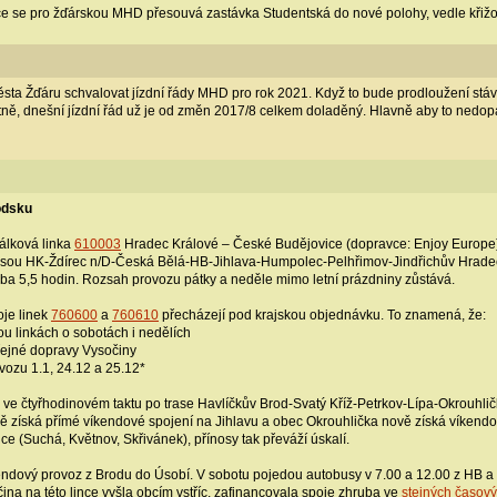
nce se pro žďárskou MHD přesouvá zastávka Studentská do nové polohy, vedle křiž
ta Žďáru schvalovat jízdní řády MHD pro rok 2021. Když to bude prodloužení stáva
ně, dnešní jízdní řád už je od změn 2017/8 celkem doladěný. Hlavně aby to nedopa
odsku
álková linka
610003
Hradec Králové – České Budějovice (dopravce: Enjoy Europe
sou HK-Ždírec n/D-Česká Bělá-HB-Jihlava-Humpolec-Pelhřimov-Jindřichův Hradec-Č
uba 5,5 hodin. Rozsah provozu pátky a neděle mimo letní prázdniny zůstává.
je linek
760600
a
760610
přecházejí pod krajskou objednávku. To znamená, že:
ou linkách o sobotách i nedělích
Veřejné dopravy Vysočiny
ovozu 1.1, 24.12 a 25.12*
e čtyřhodinovém taktu po trase Havlíčkův Brod-Svatý Kříž-Petrkov-Lípa-Okrouhlička
vě získá přímé víkendové spojení na Jihlavu a obec Okrouhlička nově získá víkend
e (Suchá, Květnov, Skřivánek), přínosy tak převáží úskalí.
ndový provoz z Brodu do Úsobí. V sobotu pojedou autobusy v 7.00 a 12.00 z HB a 7
ina na této lince vyšla obcím vstříc, zafinancovala spoje zhruba ve
stejných časov