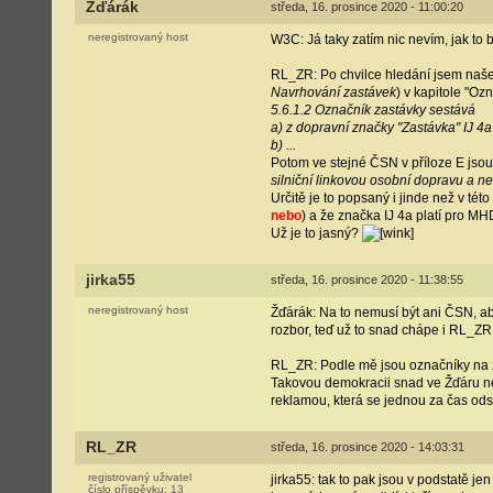
Žďárák
středa, 16. prosince 2020 - 11:00:20
neregistrovaný host
W3C: Já taky zatím nic nevím, jak to
RL_ZR: Po chvilce hledání jsem naše
Navrhování zastávek
) v kapitole "Oz
5.6.1.2 Označník zastávky sestává
a) z dopravní značky "Zastávka" IJ 4
b) ...
Potom ve stejné ČSN v příloze E jsou
silniční linkovou osobní dopravu a 
Určitě je to popsaný i jinde než v tét
nebo
) a že značka IJ 4a platí pro M
Už je to jasný?
jirka55
středa, 16. prosince 2020 - 11:38:55
neregistrovaný host
Žďárák: Na to nemusí být ani ČSN, a
rozbor, teď už to snad chápe i RL_ZR
RL_ZR: Podle mě jsou označníky na za
Takovou demokracii snad ve Žďáru ne
reklamou, která se jednou za čas odst
RL_ZR
středa, 16. prosince 2020 - 14:03:31
registrovaný uživatel
jirka55: tak to pak jsou v podstatě 
číslo příspěvku:
13