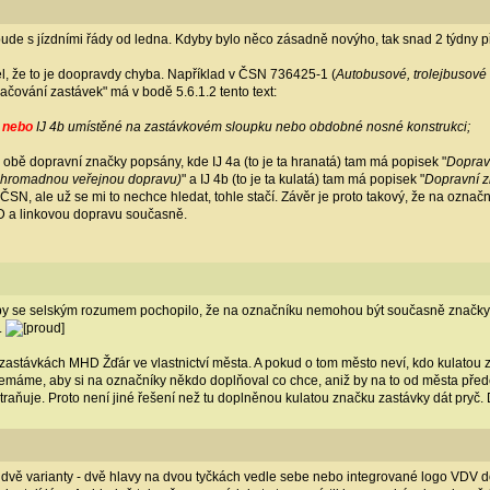
 bude s jízdními řády od ledna. Kdyby bylo něco zásadně novýho, tak snad 2 týdny p
l, že to je doopravdy chyba. Například v ČSN 736425-1 (
Autobusové, trolejbusové a
načování zastávek" má v bodě 5.6.1.2 tento text:
a
nebo
IJ 4b umístěné na zastávkovém sloupku nebo obdobné nosné konstrukci;
 obě dopravní značky popsány, kde IJ 4a (to je ta hranatá) tam má popisek "
Dopravn
nehromadnou veřejnou dopravu)
" a IJ 4b (to je ta kulatá) tam má popisek "
Dopravní zn
o ČSN, ale už se mi to nechce hledat, tohle stačí. Závěr je proto takový, že na ozna
HD a linkovou dopravu současně.
by se selským rozumem pochopilo, že na označníku nemohou být současně značky zas
.
stávkách MHD Žďár ve vlastnictví města. A pokud o tom město neví, kdo kulatou zn
máme, aby si na označníky někdo doplňoval co chce, aniž by na to od města pře
raňuje. Proto není jiné řešení než tu doplněnou kulatou značku zastávky dát pryč. D
jen dvě varianty - dvě hlavy na dvou tyčkách vedle sebe nebo integrované logo VDV d