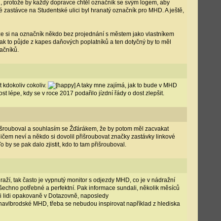
ků, protože by každý dopravce chtěl označník se svým logem, aby
ské zastávce na Studentské ulici byl hranatý označník pro MHD. A ještě,
 že si na označník někdo bez projednání s městem jako vlastníkem
ak to půjde z kapes daňových poplatníků a ten dotyčný by to měl
ačníků.
 kdokoliv cokoliv.
A taky mne zajímá, jak to bude v MHD
t lépe, kdy se v roce 2017 podařilo jízdní řády o dost zlepšit.
přišrouboval a souhlasím se Žďárákem, že by potom měl zacvakat
ičem neví a někdo si dovolil přišroubovat značky zastávky linkové
y se pak dalo zjistit, kdo to tam přišrouboval.
í, tak často je vypnutý monitor s odjezdy MHD, co je v nádražní
všechno potřebné a perfektní. Pak informace sundali, několik měsíců
li lidi opakovaně v Dotazovně, naposledy
v havlbrodské MHD, třeba se nebudou inspirovat například z hlediska