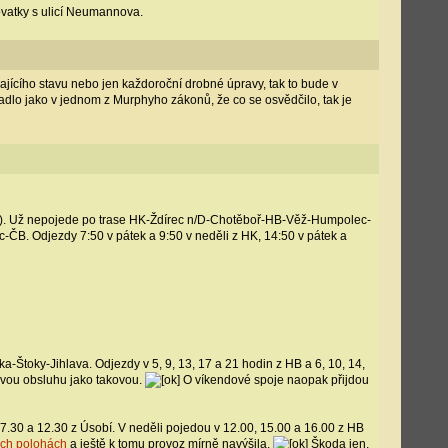
ovatky s ulicí Neumannova.
jícího stavu nebo jen každoroční drobné úpravy, tak to bude v
dlo jako v jednom z Murphyho zákonů, že co se osvědčilo, tak je
). Už nepojede po trase HK-Ždírec n/D-Chotěboř-HB-Věž-Humpolec-
B. Odjezdy 7:50 v pátek a 9:50 v neděli z HK, 14:50 v pátek a
-Štoky-Jihlava. Odjezdy v 5, 9, 13, 17 a 21 hodin z HB a 6, 10, 14,
ovou obsluhu jako takovou.
O víkendové spoje naopak přijdou
.30 a 12.30 z Úsobí. V neděli pojedou v 12.00, 15.00 a 16.00 z HB
ých polohách
a ještě k tomu provoz mírně navýšila.
Škoda jen,