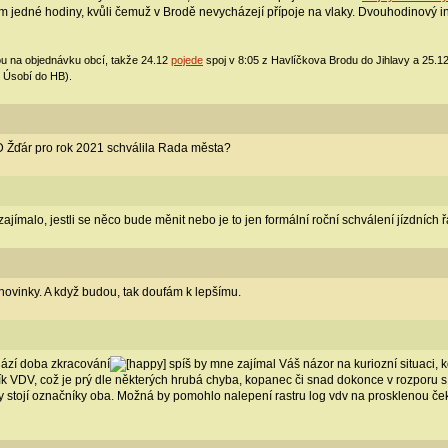
m jedné hodiny, kvůli čemuž v Brodě nevycházejí přípoje na vlaky. Dvouhodinový int
dou na objednávku obcí, takže 24.12
pojede
spoj v 8:05 z Havlíčkova Brodu do Jihlavy a 25.12
z Úsobí do HB).
HD Žďár pro rok 2021 schválila Rada města?
ajímalo, jestli se něco bude měnit nebo je to jen formální roční schválení jízdních 
 novinky. A když budou, tak doufám k lepšímu.
chází doba zkracování
spíš by mne zajímal Váš názor na kuriozní situaci,
VDV, což je prý dle některých hrubá chyba, kopanec či snad dokonce v rozporu s le
dy stojí označníky oba. Možná by pomohlo nalepení rastru log vdv na prosklenou č