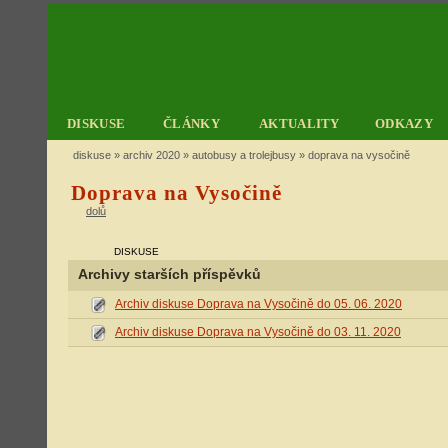
DISKUSE
ČLÁNKY
AKTUALITY
ODKAZY
diskuse
»
archiv 2020
»
autobusy a trolejbusy
» doprava na vysočině
Doprava na Vysočině
dolů
DISKUSE
Archivy starších příspěvků
Archiv diskuse Doprava na Vysočině do 05. 06. 2020
Archiv diskuse Doprava na Vysočině do 03. 11. 2020