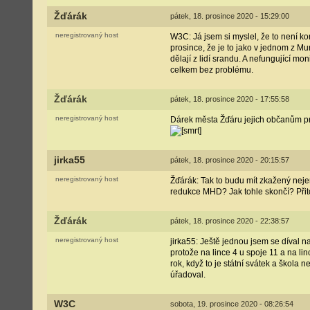
Žďárák
pátek, 18. prosince 2020 - 15:29:00
neregistrovaný host
W3C: Já jsem si myslel, že to není ko
prosince, že je to jako v jednom z Mu
dělají z lidí srandu. A nefungující m
celkem bez problému.
Žďárák
pátek, 18. prosince 2020 - 17:55:58
neregistrovaný host
Dárek města Žďáru jejich občanům p
jirka55
pátek, 18. prosince 2020 - 20:15:57
neregistrovaný host
Žďárák: Tak to budu mít zkažený nejen
redukce MHD? Jak tohle skončí? Přit
Žďárák
pátek, 18. prosince 2020 - 22:38:57
neregistrovaný host
jirka55: Ještě jednou jsem se díval na 
protože na lince 4 u spoje 11 a na l
rok, když to je státní svátek a škola
úřadoval.
W3C
sobota, 19. prosince 2020 - 08:26:54