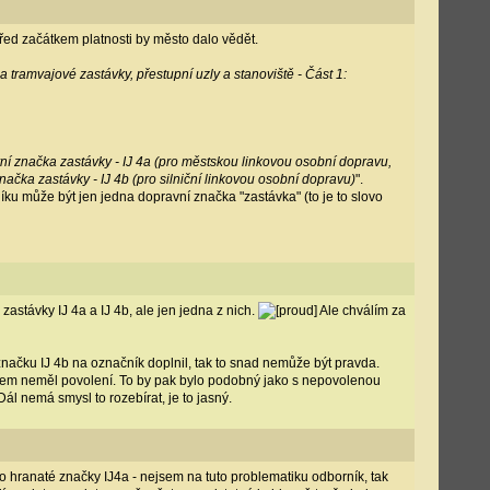
řed začátkem platnosti by město dalo vědět.
 tramvajové zastávky, přestupní uzly a stanoviště - Část 1:
í značka zastávky - IJ 4a (pro městskou linkovou osobní dopravu,
ačka zastávky - IJ 4b (pro silniční linkovou osobní dopravu)
".
čníku může být jen jedna dopravní značka "zastávka" (to je to slovo
távky IJ 4a a IJ 4b, ale jen jedna z nich.
Ale chválím za
ačku IJ 4b na označník doplnil, tak to snad nemůže být pravda.
dem neměl povolení. To by pak bylo podobný jako s nepovolenou
ál nemá smysl to rozebírat, je to jasný.
o hranaté značky IJ4a - nejsem na tuto problematiku odborník, tak