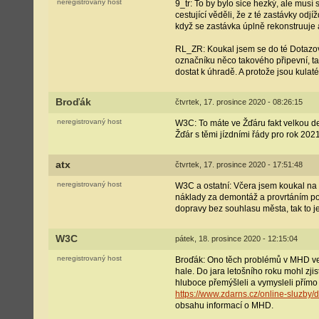
neregistrovaný host
9_tr: To by bylo sice hezký, ale mus
cestující věděli, že z té zastávky od
když se zastávka úplně rekonstruuje 
RL_ZR: Koukal jsem se do té Dotazov
označníku něco takového připevní, ta
dostat k úhradě. A protože jsou kula
Broďák
čtvrtek, 17. prosince 2020 - 08:26:15
neregistrovaný host
W3C: To máte ve Žďáru fakt velkou de
Žďár s těmi jízdními řády pro rok 2021
atx
čtvrtek, 17. prosince 2020 - 17:51:48
neregistrovaný host
W3C a ostatní: Včera jsem koukal na 
náklady za demontáž a provrtáním poš
dopravy bez souhlasu města, tak to j
W3C
pátek, 18. prosince 2020 - 12:15:04
neregistrovaný host
Broďák: Ono těch problémů v MHD ve 
hale. Do jara letošního roku mohl zj
hluboce přemýšleli a vymysleli přímo
https://www.zdarns.cz/online-sluzby
obsahu informací o MHD.