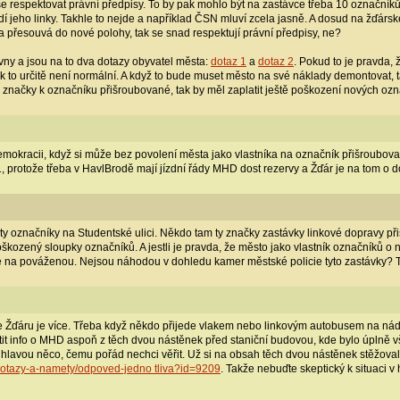
í se respektovat právní předpisy. To by pak mohlo být na zastávce třeba 10 označní
jíždí jeho linky. Takhle to nejde a například ČSN mluví zcela jasně. A dosud na žďár
a přesouvá do nové polohy, tak se snad respektují právní předpisy, ne?
ny a jsou na to dva dotazy obyvatel města:
dotaz 1
a
dotaz 2
. Pokud to je pravda,
k to určitě není normální. A když to bude muset město na své náklady demontovat, t
té značky k označníku přišroubované, tak by měl zaplatit ještě poškození nových ozn
mokracii, když si může bez povolení města jako vlastníka na označník přišroubovat
, protože třeba v HavlBrodě mají jízdní řády MHD dost rezervy a Žďár je na tom o dos
ty označníky na Studentské ulici. Někdo tam ty značky zastávky linkové dopravy 
kozený sloupky označníků. A jestli je pravda, že město jako vlastník označníků o n
e na pováženou. Nejsou náhodou v dohledu kamer městské policie tyto zastávky? To b
Žďáru je více. Třeba když někdo přijede vlakem nebo linkovým autobusem na nádraž
istit info o MHD aspoň z těch dvou nástěnek před staniční budovou, kde bylo úplně 
 hlavou něco, čemu pořád nechci věřit. Už si na obsah těch dvou nástěnek stěžova
/dotazy-a-namety/odpoved-jedno tliva?id=9209
. Takže nebuďte skeptický k situaci 