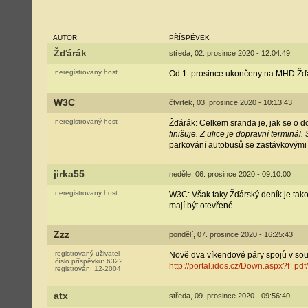
AUTOR
PŘÍSPĚVEK
Žďárák
středa, 02. prosince 2020 - 12:04:49
neregistrovaný host
Od 1. prosince ukončeny na MHD Žďá
W3C
čtvrtek, 03. prosince 2020 - 10:13:43
neregistrovaný host
Žďárák: Celkem sranda je, jak se o 
finišuje. Z ulice je dopravní terminál.
parkování autobusů se zastávkovými 
jirka55
neděle, 06. prosince 2020 - 09:10:00
neregistrovaný host
W3C: Však taky Žďárský deník je tako
mají být otevřené.
Zzz
pondělí, 07. prosince 2020 - 16:25:43
registrovaný uživatel
Nově dva víkendové páry spojů v souv
číslo příspěvku:
6322
http://portal.idos.cz/Down.aspx?f=
registrován:
12-2004
atx
středa, 09. prosince 2020 - 09:56:40