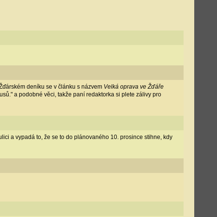
e Žďárském deníku se v článku s názvem
Velká oprava ve Žďáře
sů." a podobné věci, takže paní redaktorka si plete zálivy pro
lici a vypadá to, že se to do plánovaného 10. prosince stihne, kdy