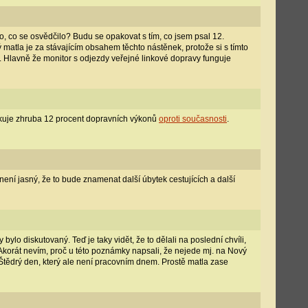
o, co se osvědčilo? Budu se opakovat s tím, co jsem psal 12.
ý matla je za stávajícím obsahem těchto nástěnek, protože si s tímto
li. Hlavně že monitor s odjezdy veřejné linkové dopravy funguje
uje zhruba 12 procent dopravních výkonů
oproti současnosti
.
není jasný, že to bude znamenat další úbytek cestujících a další
y bylo diskutovaný. Teď je taky vidět, že to dělali na poslední chvíli,
 Akorát nevím, proč u této poznámky napsali, že nejede mj. na Nový
o Štědrý den, který ale není pracovním dnem. Prostě matla zase