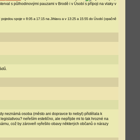
erval s půlhodinovými pauzami v Brodě i v Úsobí s přípoji na vlaky v
 pojedou spoje v 8:05 a 17:15 na Jihlavu a v 13:25 a 15:55 do Úsobí (opačně
řádů.
 kdy neznámá osoba (město ani dopravce to nebyl) přidělala k
gislativou? neřeším estetično, ale nepřijde mi to tak hrozné na
ekárnu, což by zároveň vyřešilo obavy některých občanů o nárazy