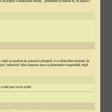
í na dotazy v dotazovně města... podstatné je hlavně to, že jedna z
čí se podívat do právních předpisů. A co třeba třetí varianta, že
 jací "odborníci" přes dopravu jsou na jihlavském magistrátě, když
 lidé jsou na to zvyklí.