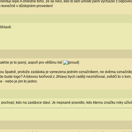
rientují lépe
A ohledně toho, že se neví, kdo to tam umístil jsem vycházel z odpověd
ch konečně v důstojném provedení
Jihlavě:
takhle je to jasný, aspoň pro většinu lidí
u špatně, protože zastávka je vymezena jedním označníkem, ne dvěma označníky, sta
e bude logo? A lidovou tvořivost z Jihlavy bych raději nezmiňoval, svědčí to o tom,
e - nebo je jim to jedno.
ochopí, kdo na zastávce staví. Je nepsané pravidlo, kdo kterou značku roky užívá a