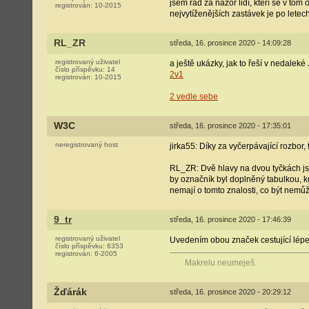
jsem rád za názor lidí, kteří se v tom o
registrován:
10-2015
nejvytíženějších zastávek je po lete
RL_ZR
středa, 16. prosince 2020 - 14:09:28
registrovaný uživatel
a ještě ukázky, jak to řeší v nedaleké 
číslo příspěvku:
14
2v1
registrován:
10-2015
2 vedle sebe
W3C
středa, 16. prosince 2020 - 17:35:01
neregistrovaný host
jirka55: Díky za vyčerpávající rozbor, 
RL_ZR: Dvě hlavy na dvou tyčkách jso
by označník byl doplněný tabulkou, kd
nemají o tomto znalosti, co být nemůž
9_tr
středa, 16. prosince 2020 - 17:46:39
registrovaný uživatel
Uvedením obou značek cestující lépe p
číslo příspěvku:
6353
registrován:
6-2005
Makrelu neumeješ.
Žďárák
středa, 16. prosince 2020 - 20:29:12