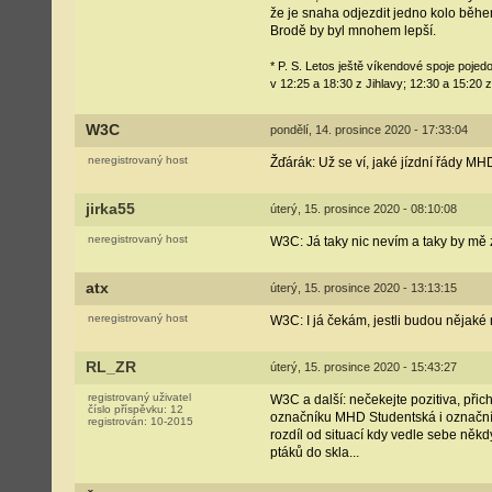
že je snaha odjezdit jedno kolo běhe
Brodě by byl mnohem lepší.
* P. S. Letos ještě víkendové spoje poje
v 12:25 a 18:30 z Jihlavy; 12:30 a 15:20 
W3C
pondělí, 14. prosince 2020 - 17:33:04
neregistrovaný host
Žďárák: Už se ví, jaké jízdní řády M
jirka55
úterý, 15. prosince 2020 - 08:10:08
neregistrovaný host
W3C: Já taky nic nevím a taky by mě z
atx
úterý, 15. prosince 2020 - 13:13:15
neregistrovaný host
W3C: I já čekám, jestli budou nějaké
RL_ZR
úterý, 15. prosince 2020 - 15:43:27
registrovaný uživatel
W3C a další: nečekejte pozitiva, při
číslo příspěvku:
12
označníku MHD Studentská i označník 
registrován:
10-2015
rozdíl od situací kdy vedle sebe něk
ptáků do skla...