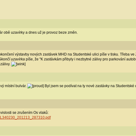
r obě uzavírky a dnes už je provoz beze změn.
dokončení výstavby nových zastávek MHD na Studentské ulici píše v tisku. Třeba v
 Skončí uzavírka
píše, že "K zastávkám přibyly i nezbytné zálivy pro parkování autobu
zálivy.
vý místní bulvár.
Byl jsem se podívat na ty nové zastávky na Studentské u
islosti se zrušením Os vlaků:
pdf/L340230_201213_287310.pdf