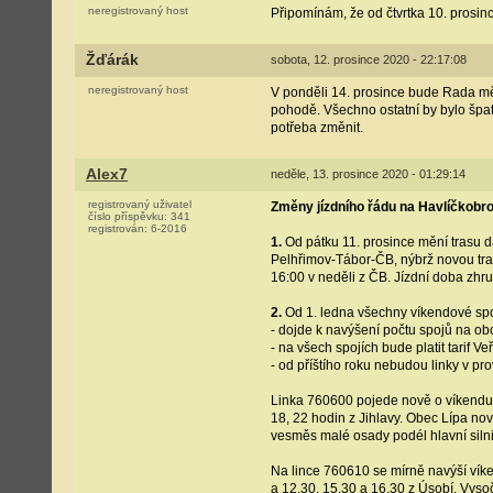
neregistrovaný host
Připomínám, že od čtvrtka 10. prosi
Žďárák
sobota, 12. prosince 2020 - 22:17:08
neregistrovaný host
V ponděli 14. prosince bude Rada měs
pohodě. Všechno ostatní by bylo špat
potřeba změnit.
Alex7
neděle, 13. prosince 2020 - 01:29:14
registrovaný uživatel
Změny jízdního řádu na Havlíčkobr
číslo příspěvku:
341
registrován:
6-2016
1.
Od pátku 11. prosince mění trasu d
Pelhřimov-Tábor-ČB, nýbrž novou tra
16:00 v neděli z ČB. Jízdní doba zhr
2.
Od 1. ledna všechny víkendové spo
- dojde k navýšení počtu spojů na ob
- na všech spojích bude platit tarif 
- od příštího roku nebudou linky v pr
Linka 760600 pojede nově o víkendu v
18, 22 hodin z Jihlavy. Obec Lípa no
vesměs malé osady podél hlavní silnic
Na lince 760610 se mírně navýší víke
a 12.30, 15.30 a 16.30 z Úsobí. Vysoč