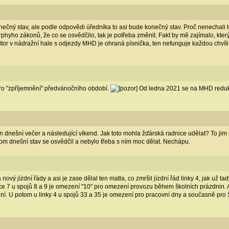
nečný stav, ale podle odpovědi úředníka to asi bude konečný stav. Proč nenechali t
rphyho zákonů, že co se osvědčilo, tak je potřeba změnit. Fakt by mě zajímalo, kter
onitor v nádražní hale s odjezdy MHD je ohraná písnička, ten nefunguje každou chví
ro "zpříjemnění" předvánočního období.
Od ledna 2021 se na MHD reduk
 dnešní večer a následující víkend. Jak toto mohla žďárská radnice udělat? To jim 
om dnešní stav se osvědčil a nebylo třeba s ním moc dělat. Nechápu.
nový jízdní řády a asi je zase dělal ten matla, co zmršil jízdní řád linky 4, jak už tad
ince 7 u spojů 8 a 9 je omezení "10" pro omezení provozu během školních prázdnin.
 není. U potom u linky 4 u spojů 33 a 35 je omezení pro pracovní dny a současně pr