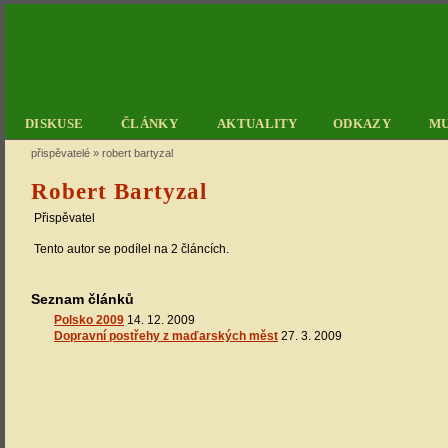
DISKUSE
ČLÁNKY
AKTUALITY
ODKAZY
M
přispěvatelé
»
robert bartyzal
Robert Bartyzal
Přispěvatel
Tento autor se podílel na 2 článcích.
Seznam článků
Polsko 2009
14. 12. 2009
Dopravní postřehy z maďarských měst
27. 3. 2009