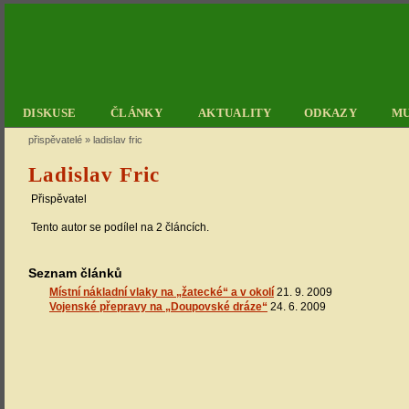
DISKUSE
ČLÁNKY
AKTUALITY
ODKAZY
M
přispěvatelé
»
ladislav fric
Ladislav Fric
Přispěvatel
Tento autor se podílel na 2 článcích.
Seznam článků
Místní nákladní vlaky na „žatecké“ a v okolí
21. 9. 2009
Vojenské přepravy na „Doupovské dráze“
24. 6. 2009