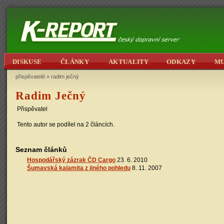
DISKUSE
ČLÁNKY
AKTUALITY
ODKAZY
M
přispěvatelé
»
radim ječný
Radim Ječný
Přispěvatel
Tento autor se podílel na 2 článcích.
Seznam článků
Hospodářský zázrak ČD Cargo
23. 6. 2010
Šumavská kalamita z jiného pohledu
8. 11. 2007