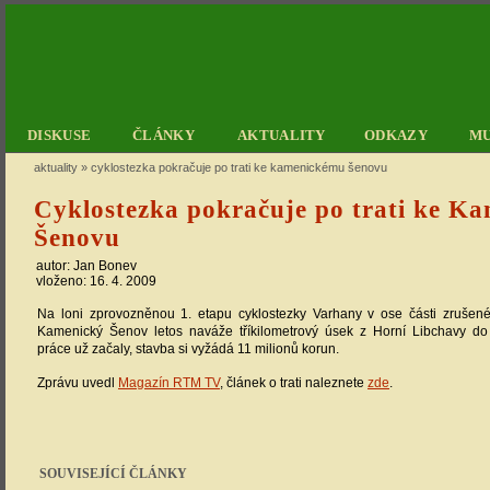
DISKUSE
ČLÁNKY
AKTUALITY
ODKAZY
M
aktuality
»
cyklostezka pokračuje po trati ke kamenickému šenovu
Cyklostezka pokračuje po trati ke K
Šenovu
autor: Jan Bonev
vloženo: 16. 4. 2009
Na loni zprovozněnou 1. etapu cyklostezky Varhany v ose části zrušené
Kamenický Šenov letos naváže tříkilometrový úsek z Horní Libchavy do V
práce už začaly, stavba si vyžádá 11 milionů korun.
Zprávu uvedl
Magazín RTM TV
, článek o trati naleznete
zde
.
SOUVISEJÍCÍ ČLÁNKY