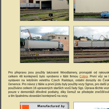
Pro přepravu jsou použity takzvané Woodtainery, pronajaté od rakous
celkem 48 kontejnerů bylo vyrobeno v Itálii firmou
Cobra
. První vůz se 
vystaven na letošním veletrhu Czech Raildays, ostatní dorazily do Če
července. Pro návoz z Itálie a první jízdu byly použity vozy Sgnss, pro další 
používáno celkem 16 upravených starších vozů řady Sgs. Úprava těchto voz
pouze v demontáži dřevěné podlahy, díky čemuž se předejde znečišťov
a tím špatnému dosedání kontejnerů na vozy.