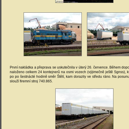
První nakládka a přeprava se uskutečnila v úterý 26. července. Během dopo
naloženo celkem 24 kontejnerů na osmi vozech (výjimečně ještě Sgnss), kt
po po šestnácté hodině směr Štětí, kam dorazily ve středu ráno. Na posunu
slouží firemní stroj 740.865.