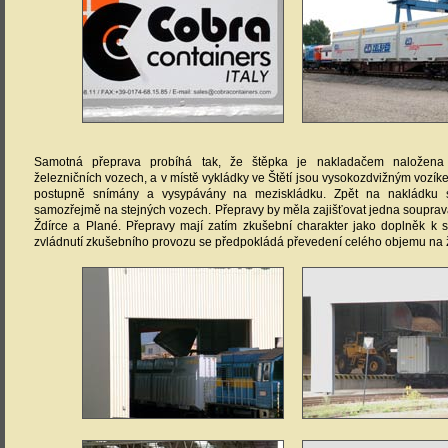
Samotná přeprava probíhá tak, že štěpka je nakladačem naložena
železničních vozech, a v místě vykládky ve Štětí jsou vysokozdvižným vozík
postupně snímány a vysypávány na meziskládku. Zpět na nakládku s
samozřejmě na stejných vozech. Přepravy by měla zajišťovat jedna souprava,
Ždírce a Plané. Přepravy mají zatím zkušební charakter jako doplněk k s
zvládnutí zkušebního provozu se předpokládá převedení celého objemu na ž