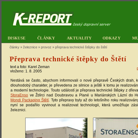
DISKUSE
ČLÁNKY
AKTUALITY
ODKAZY
M
články
»
železnice
»
provoz
»
přeprava technické štěpky do štětí
Přeprava technické štěpky do Štětí
text a foto:
Karel Zeman
vloženo: 1. 8. 2005
Nestává se často, abychom informovali o nové přepravě Českých drah, k
dlouhodobý charakter, je převedena ze silnice a ještě k tomu je realizová
a moderní technologie. Touto událostí je přeprava technické štěpky z dřev
StoraEnso
ve Ždírci nad Doubravou a Plané u Mariánských Lázní do Hně
Mondi Packaging Štětí
. Tyto přepravy byly až do letošního roku realizovány
nyní se podařilo vyvinout a realizovat technologii, která umožňuje zási
železnici.