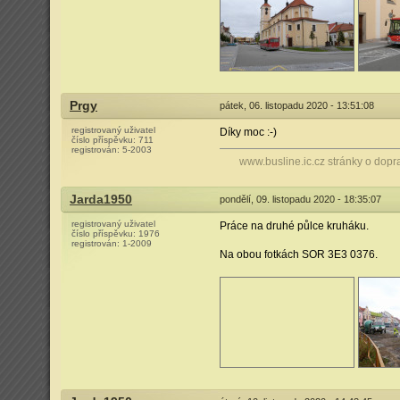
Prgy
pátek, 06. listopadu 2020 - 13:51:08
registrovaný uživatel
Díky moc :-)
číslo příspěvku:
711
registrován:
5-2003
www.busline.ic.cz stránky o dopr
Jarda1950
pondělí, 09. listopadu 2020 - 18:35:07
registrovaný uživatel
Práce na druhé půlce kruháku.
číslo příspěvku:
1976
registrován:
1-2009
Na obou fotkách SOR 3E3 0376.