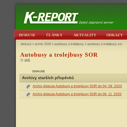
DISKUSE
ČLÁNKY
AKTUALITY
ODKAZY
diskuse
»
archiv 2020
»
autobusy a trolejbusy
» autobusy a trolejbusy sor
Autobusy a trolejbusy SOR
dolů
DISKUSE
Archivy starších příspěvků
Archiv diskuse Autobusy a trolejbusy SOR do 04. 08. 2020
Archiv diskuse Autobusy a trolejbusy SOR do 06. 11. 2020