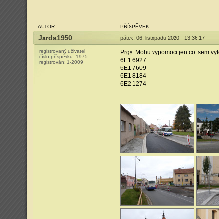
AUTOR
PŘÍSPĚVEK
Jarda1950
pátek, 06. listopadu 2020 - 13:36:17
registrovaný uživatel
Prgy: Mohu vypomoci jen co jsem vyfot
číslo příspěvku:
1975
6E1 6927
registrován:
1-2009
6E1 7609
6E1 8184
6E2 1274