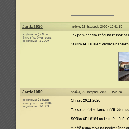
Jarda1950
neděle, 22. listopadu 2020 - 10:41:15
registrovaný uživatel
Tak jsem dneska zašel na kruhák za
číslo příspěvku:
1981
registrován:
1-2009
SORka 6E1 8184 z Proseče na vlakové
Jarda1950
neděle, 29. listopadu 2020 - 11:34:20
registrovaný uživatel
Chrast, 29.11.2020.
číslo příspěvku:
1984
registrován:
1-2009
Tak se to blíží ke konci, příští týden p
SORka 6E1 8184 na lince Peošeč - Ch
A ještě jedna fotka na podívání bez a