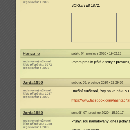
registrován:
1-2009
SORka 3E8 1872.
Honza_o
pátek, 04. prosince 2020 - 19:02:13
registrovaný uživatel
Potom prosím ještě o fotky z provozu,
číslo příspěvku:
5272
registrován:
5-2002
Jarda1950
sobota, 05. prosince 2020 - 22:29:50
registrovaný uživatel
Dnešní zkušební jízdy na kruháku v C
číslo příspěvku:
1987
registrován:
1-2009
https://www.facebook.com/hashtag/tak
Jarda1950
pondělí, 07. prosince 2020 - 15:10:17
registrovaný uživatel
Pruhy jsou namalovaný, dnes jedny z
číslo příspěvku:
1988
registrován:
1-2009