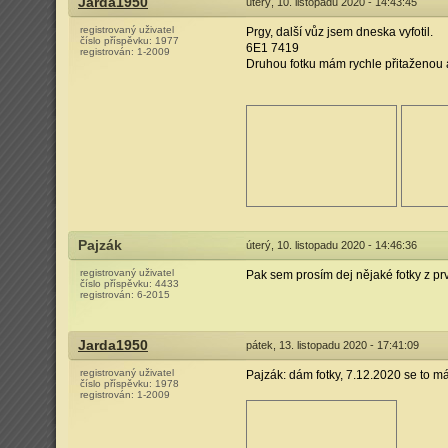
Jarda1950
úterý, 10. listopadu 2020 - 14:43:45
registrovaný uživatel
Prgy, další vůz jsem dneska vyfotil.
číslo příspěvku:
1977
6E1 7419
registrován:
1-2009
Druhou fotku mám rychle přitaženou ab
Pajzák
úterý, 10. listopadu 2020 - 14:46:36
registrovaný uživatel
Pak sem prosím dej nějaké fotky z pr
číslo příspěvku:
4433
registrován:
6-2015
Jarda1950
pátek, 13. listopadu 2020 - 17:41:09
registrovaný uživatel
Pajzák: dám fotky, 7.12.2020 se to má 
číslo příspěvku:
1978
registrován:
1-2009