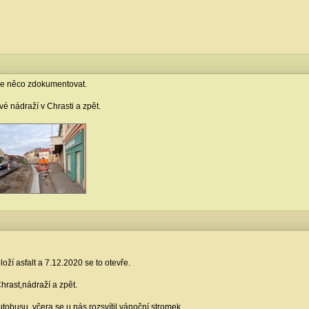
se něco zdokumentovat.
 nádraží v Chrasti a zpět.
oloží asfalt a 7.12.2020 se to otevře.
rast,nádraží a zpět.
utobusu, včera se u nás rozsvítil vánoční stromek.