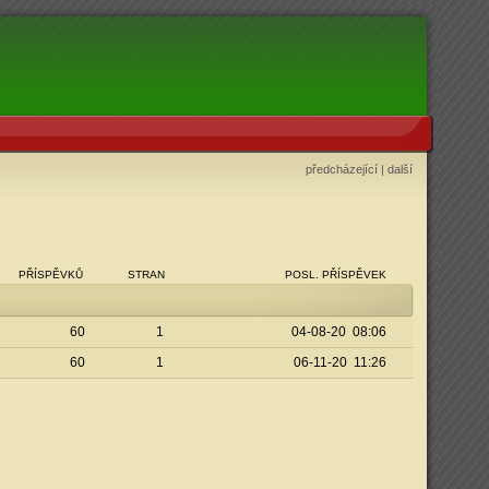
předcházející
|
další
PŘÍSPĚVKŮ
STRAN
POSL. PŘÍSPĚVEK
60
1
04-08-20 08:06
60
1
06-11-20 11:26