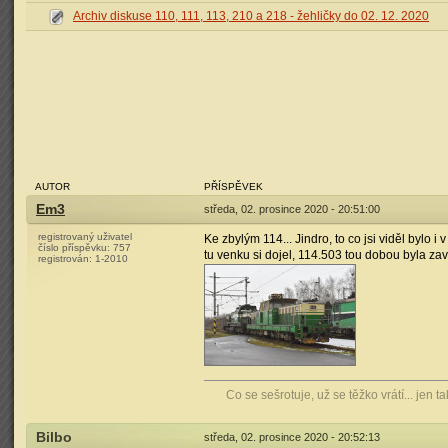
Archiv diskuse 110, 111, 113, 210 a 218 - žehličky do 02. 12. 2020
AUTOR
PŘÍSPĚVEK
Em3
středa, 02. prosince 2020 - 20:51:00
registrovaný uživatel
Ke zbylým 114... Jindro, to co jsi viděl bylo i
číslo příspěvku:
757
tu venku si dojel, 114.503 tou dobou byla zav
registrován:
1-2010
Co se sešrotuje, už se těžko vrátí... jen ta
Bilbo
středa, 02. prosince 2020 - 20:52:13