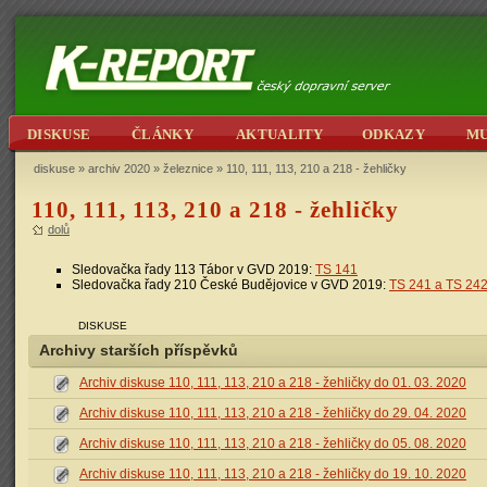
DISKUSE
ČLÁNKY
AKTUALITY
ODKAZY
M
diskuse
»
archiv 2020
»
železnice
» 110, 111, 113, 210 a 218 - žehličky
110, 111, 113, 210 a 218 - žehličky
dolů
Sledovačka řady 113 Tábor v GVD 2019:
TS 141
Sledovačka řady 210 České Budějovice v GVD 2019:
TS 241 a TS 24
DISKUSE
Archivy starších příspěvků
Archiv diskuse 110, 111, 113, 210 a 218 - žehličky do 01. 03. 2020
Archiv diskuse 110, 111, 113, 210 a 218 - žehličky do 29. 04. 2020
Archiv diskuse 110, 111, 113, 210 a 218 - žehličky do 05. 08. 2020
Archiv diskuse 110, 111, 113, 210 a 218 - žehličky do 19. 10. 2020