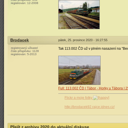
registrován:
12-2008
Brodacek
pátek, 25. prosince 2020 - 16:27:55
registrovaný uživatel
Tak 113.002 ČD už v plném nasazení na "B
číslo příspěvku:
1128
registrován:
5-2013
Full: 113.002 ČD | Tábor - Horky u Tábora | 
Flickr a moje fotky
http://brodacek92.rajce.idnes.cz/
Přejít z archivu 2020 do aktuální diskuse