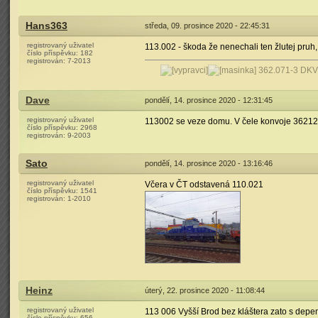
Hans363
středa, 09. prosince 2020 - 22:45:31
registrovaný uživatel
113.002 - škoda že nenechali ten žlutej pruh
číslo příspěvku:
182
registrován:
7-2013
362.071-3 DKV
Dave
pondělí, 14. prosince 2020 - 12:31:45
registrovaný uživatel
113002 se veze domu. V čele konvoje 36212
číslo příspěvku:
2968
registrován:
9-2003
Sato
pondělí, 14. prosince 2020 - 13:16:46
registrovaný uživatel
Včera v ČT odstavená 110.021
číslo příspěvku:
1541
registrován:
1-2010
Heinz
úterý, 22. prosince 2020 - 11:08:44
registrovaný uživatel
113 006 Vyšší Brod bez kláštera zato s depe
číslo příspěvku:
656