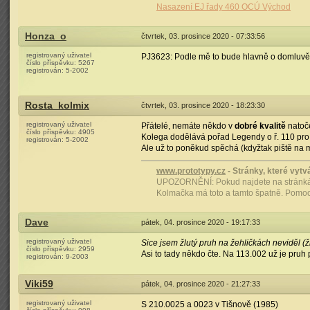
Nasazení EJ řady 460 OCÚ Východ
Honza_o
čtvrtek, 03. prosince 2020 - 07:33:56
registrovaný uživatel
PJ3623: Podle mě to bude hlavně o domluvě.
číslo příspěvku:
5267
registrován:
5-2002
Rosta_kolmix
čtvrtek, 03. prosince 2020 - 18:23:30
registrovaný uživatel
Přátelé, nemáte někdo v
dobré kvalitě
natoče
číslo příspěvku:
4905
Kolega dodělává pořad Legendy o ř. 110 pr
registrován:
5-2002
Ale už to poněkud spěchá (kdyžtak piště na ma
www.prototypy.cz
- Stránky, které vytvá
UPOZORNĚNÍ: Pokud najdete na stránkách
Kolmačka má toto a tamto špatně. Pomoci 
Dave
pátek, 04. prosince 2020 - 19:17:33
registrovaný uživatel
Sice jsem žlutý pruh na žehličkách neviděl (
číslo příspěvku:
2959
Asi to tady někdo čte. Na 113.002 už je pruh
registrován:
9-2003
Viki59
pátek, 04. prosince 2020 - 21:27:33
registrovaný uživatel
S 210.0025 a 0023 v Tišnově (1985)