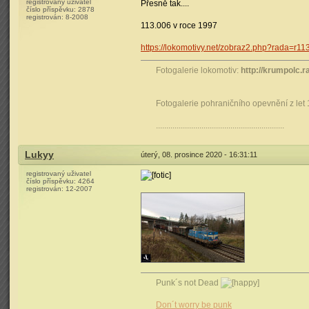
registrovaný uživatel
Přesně tak....
číslo příspěvku:
2878
registrován:
8-2008
113.006 v roce 1997
https://lokomotivy.net/zobraz2.php?rada=r1
Fotogalerie lokomotiv:
http://krumpolc.r
Fotogalerie pohraničního opevnění z let
..............................................................
Lukyy
úterý, 08. prosince 2020 - 16:31:11
registrovaný uživatel
číslo příspěvku:
4264
registrován:
12-2007
Punk´s not Dead
Don´t worry be punk