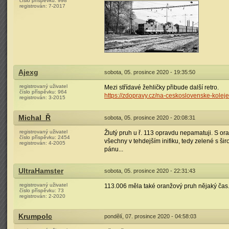
číslo příspěvku:
998
registrován:
7-2017
Ajexg
sobota, 05. prosince 2020 - 19:35:50
registrovaný uživatel
Mezi střídavé žehličky přibude další retro.
číslo příspěvku:
964
https://zdopravy.cz/na-ceskoslovenske-koleje
registrován:
3-2015
Michal_Ř
sobota, 05. prosince 2020 - 20:08:31
registrovaný uživatel
Žlutý pruh u ř. 113 opravdu nepamatuji. S or
číslo příspěvku:
2454
všechny v tehdejším inifiku, tedy zelené s š
registrován:
4-2005
pánu...
UltraHamster
sobota, 05. prosince 2020 - 22:31:43
registrovaný uživatel
113.006 měla také oranžový pruh nějaký čas
číslo příspěvku:
73
registrován:
2-2020
Krumpolc
pondělí, 07. prosince 2020 - 04:58:03