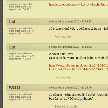
registrovaný uživatel
http://spz.logout.cz/novinky/novinky.php?po
číslo příspěvku:
240
registrován:
5-2012
Jnd
středa, 02. prosince 2020 - 20:52:17
registrovaný uživatel
Já si tam klidně výlet udělám když budu mít 
číslo příspěvku:
13477
registrován:
4-2003
Fotky na Krp
Jnd
středa, 02. prosince 2020 - 20:53:42
registrovaný uživatel
A pozor další level ...
číslo příspěvku:
13478
Sice jsem žlutý pruh na žehličkách neviděl (ž
registrován:
4-2003
https://www.railpage.net/fotografie/242-230-
fbclid=IwAR2KwjANI1KFD14sGRVLYhPXrmX
Fotky na Krp
PJ3623
středa, 02. prosince 2020 - 22:26:46
registrovaný uživatel
Je nějaká možnost si legálně pořídit fotografi
číslo příspěvku:
998
bez šance, že? Děkuji.
registrován:
7-2015
Sledování vozidel