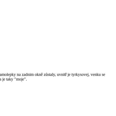
n. Samolepky na zadnim okně zůstaly, uvnitř je tyrkysovej, venku se
a je taky "moje".