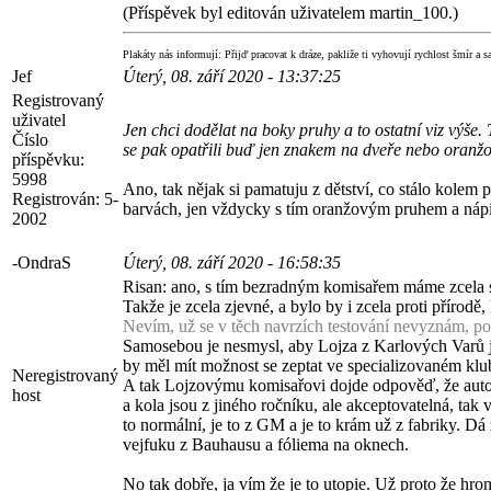
(Příspěvek byl editován uživatelem martin_100.)
Plakáty nás informují: Přijď pracovat k dráze, pakliže ti vyhovují rychlost šmír a s
Jef
Úterý, 08. září 2020 - 13:37:25
Registrovaný
uživatel
Jen chci dodělat na boky pruhy a to ostatní viz výše
Číslo
se pak opatřili buď jen znakem na dveře nebo oran
příspěvku:
5998
Ano, tak nějak si pamatuju z dětství, co stálo kole
Registrován:
5-
barvách, jen vždycky s tím oranžovým pruhem a ná
2002
-OndraS
Úterý, 08. září 2020 - 16:58:35
Risan: ano, s tím bezradným komisařem máme zcela shod
Takže je zcela zjevné, a bylo by i zcela proti příro
Nevím, už se v těch navrzích testování nevyznám, po
Samosebou je nesmysl, aby Lojza z Karlových Varů jel
by měl mít možnost se zeptat ve specializovaném klubu
Neregistrovaný
A tak Lojzovýmu komisařovi dojde odpověď, že auto do
host
a kola jsou z jiného ročníku, ale akceptovatelná, tak 
to normální, je to z GM a je to krám už z fabriky. D
vejfuku z Bauhausu a fóliema na oknech.
No tak dobře, ja vím že je to utopie. Už proto že hro