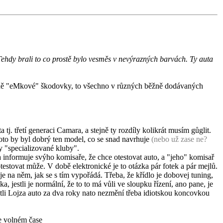
Tehdy brali to co prostě bylo vesměs v nevýrazných barvách. Ty auta
hlavně "eMkové" škodovky, to všechno v různých běžně dodávaných
j. třetí generaci Camara, a stejně ty rozdíly kolikrát musím gůglit.
roto by byl dobrý ten model, co se snad navrhuje
(nebo už zase ne?
ly "specializované kluby".
 informuje svýho komisaře, že chce otestovat auto, a "jeho" komisař
testovat může. V době elektronické je to otázka pár fotek a pár mejlů.
 na něm, jak se s tím vypořádá. Třeba, že křídlo je dobovej tuning,
 jestli je normální, že to to má vůli ve sloupku řízení, ano pane, je
stli Lojza auto za dva roky nato nezmění třeba idiotskou koncovkou
ve volném čase