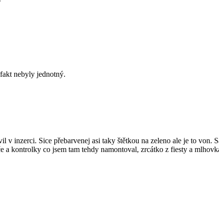
 fakt nebyly jednotný.
jevil v inzerci. Sice přebarvenej asi taky štětkou na zeleno ale je to vo
ače a kontrolky co jsem tam tehdy namontoval, zrcátko z fiesty a mlhovk