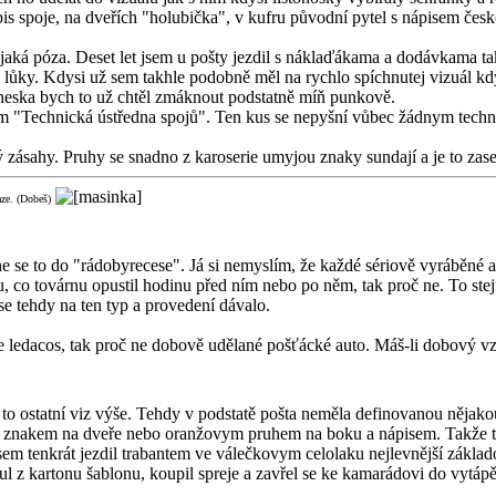
is spoje, na dveřích "holubička", v kufru původní pytel s nápisem čes
ějaká póza. Deset let jsem u pošty jezdil s náklaďákama a dodávkama 
ůky. Kdysi už sem takhle podobně měl na rychlo spíchnutej vizuál kdy
. Dneska bych to už chtěl zmáknout podstatně míň punkově.
 "Technická ústředna spojů". Ten kus se nepyšní vůbec žádnym techničá
zásahy. Pruhy se snadno z karoserie umyjou znaky sundají a je to zase 
aze. (Dobeš)
 se to do "rádobyrecese". Já si nemyslím, že každé sériově vyráběné aut
, co továrnu opustil hodinu před ním nebo po něm, tak proč ne. To ste
e tehdy na ten typ a provedení dávalo.
de ledacos, tak proč ne dobově udělané pošťácké auto. Máš-li dobový vz
 to ostatní viz výše. Tehdy v podstatě pošta neměla definovanou nějako
en znakem na dveře nebo oranžovym pruhem na boku a nápisem. Takže t
em tenkrát jezdil trabantem ve válečkovym celolaku nejlevnější základ
l z kartonu šablonu, koupil spreje a zavřel se ke kamarádovi do vytápěn
.