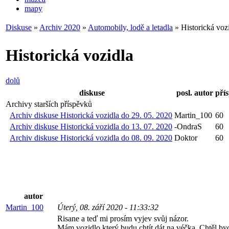
mapy
Diskuse
»
Archiv 2020
»
Automobily, lodě a letadla
» Historická voz
Historická vozidla
dolů
diskuse
posl. autor
pří
Archivy starších příspěvků
Archiv diskuse Historická vozidla do 29. 05. 2020
Martin_100
60
Archiv diskuse Historická vozidla do 13. 07. 2020
-OndraS
60
Archiv diskuse Historická vozidla do 08. 09. 2020
Doktor
60
autor
Martin_100
Úterý, 08. září 2020 - 11:33:32
Risane a teď mi prosím vyjev svůj názor.
Mám vozidlo který budu chtít dát na véčka. Chtěl by