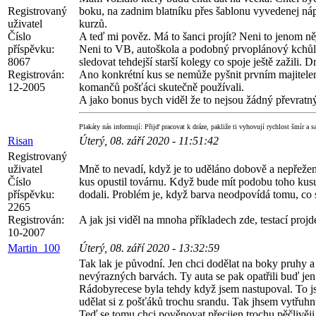
Registrovaný
boku, na zadnim blatníku přes šablonu vyvedenej náp
uživatel
kurzů.
Číslo
A teď mi pověz. Má to šanci projít? Neni to jenom n
příspěvku:
Neni to VB, autoškola a podobný prvoplánový kchůl l
8067
sledovat tehdejší starší kolegy co spoje ještě zažili
Registrován:
Ano konkrétní kus se nemůže pyšnit prvním majitelem
12-2005
komančů pošťáci skutečně používali.
A jako bonus bych viděl že to nejsou žádný převratný 
Plakáty nás informují: Přijď pracovat k dráze, pakliže ti vyhovují rychlost šmír a s
Risan
Úterý, 08. září 2020 - 11:51:42
Registrovaný
uživatel
Mně to nevadí, když je to uděláno dobově a nepřežene
Číslo
kus opustil továrnu. Když bude mít podobu toho kusu
příspěvku:
dodali. Problém je, když barva neodpovídá tomu, co s
2265
Registrován:
A jak jsi viděl na mnoha příkladech zde, testací proj
10-2007
Martin_100
Úterý, 08. září 2020 - 13:32:59
Tak lak je původní. Jen chci dodělat na boky pruhy a
nevýrazných barvách. Ty auta se pak opatřili buď j
Rádobyrecese byla tehdy když jsem nastupoval. To js
udělat si z pošťáků trochu srandu. Tak jhsem vytřuhnu
Teď se tomu chci pověnovat přecijen trochu pěčlivěji