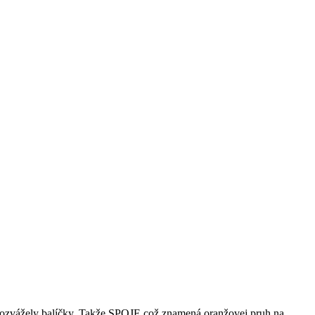
a rozvážely balíčky. Takže SPOJE což znamená oranžovej pruh na