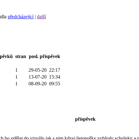
idla
předcházející
|
další
spěvků
stran
posl. příspěvek
1
29-05-20 22:17
1
13-07-20 15:34
1
08-09-20 09:55
příspěvek
ch ho udělat do vizuálu jak s nim kdysi listonošky vybíraly schránky 