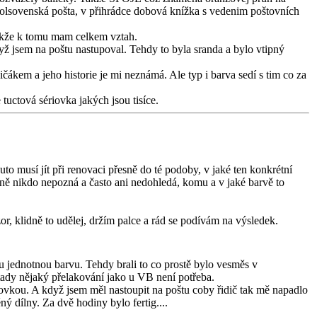
kolsovenská pošta, v přihrádce dobová knížka s vedenim poštovních
takže k tomu mam celkem vztah.
ž jsem na poštu nastupoval. Tehdy to byla sranda a bylo vtipný
kem a jeho historie je mi neznámá. Ale typ i barva sedí s tim co za
tuctová sériovka jakých jsou tisíce.
o musí jít při renovaci přesně do té podoby, v jaké ten konkrétní
jně nikdo nepozná a často ani nedohledá, komu a v jaké barvě to
or, klidně to udělej, držím palce a rád se podívám na výsledek.
u jednotnou barvu. Tehdy brali to co prostě bylo vesměs v
ady nějaký přelakování jako u VB není potřeba.
ovkou. A když jsem měl nastoupit na poštu coby řidič tak mě napadlo
ý dílny. Za dvě hodiny bylo fertig....