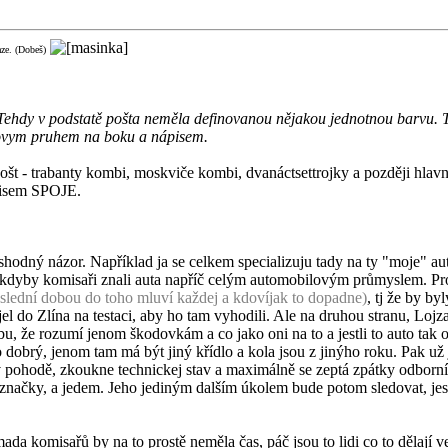
aze. (Dobeš)
. Tehdy v podstatě pošta neměla definovanou nějakou jednotnou barvu. 
žovym pruhem na boku a nápisem.
m pošt - trabanty kombi, moskviče kombi, dvanáctsettrojky a později 
pisem SPOJE.
ný názor. Například ja se celkem specializuju tady na ty "moje" auta t
dě, kdyby komisaři znali auta napříč celým automobilovým průmyslem. P
slední dobou do toho mluví každej a kdovíjak to dopadne)
, tj že by by
 do Zlína na testaci, aby ho tam vyhodili. Ale na druhou stranu, Lojza
, že rozumí jenom škodovkám a co jako oni na to a jestli to auto tak o
brý, jenom tam má být jiný křídlo a kola jsou z jinýho roku. Pak už je
v pohodě, zkoukne technickej stav a maximálně se zeptá zpátky odborníka,
á značky, a jedem. Jeho jediným dalším úkolem bude potom sledovat, je
mada komisařů by na to prostě neměla čas, páč jsou to lidi co to dělají 