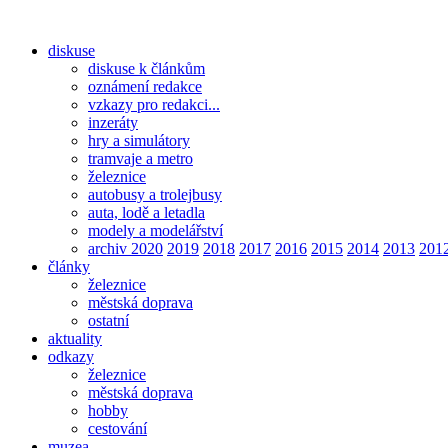
diskuse
diskuse k článkům
oznámení redakce
vzkazy pro redakci...
inzeráty
hry a simulátory
tramvaje a metro
železnice
autobusy a trolejbusy
auta, lodě a letadla
modely a modelářství
archiv 2020
2019
2018
2017
2016
2015
2014
2013
201
články
železnice
městská doprava
ostatní
aktuality
odkazy
železnice
městská doprava
hobby
cestování
muzea