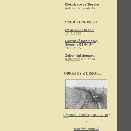
Elektrizace ve Slezsku
historie, mapy, tabulky
Z NEJČTENĚJŠÍCH
ŠKODA 15T je zde!
17. 9. 2008
Elektrické lokomotivy
Siemens ES 64 U4
19. 8. 2005
Železniční doprava
v Panamě
8. 3. 2026
OBRÁZKY Z DISKUSE
prohlížeč obrázků