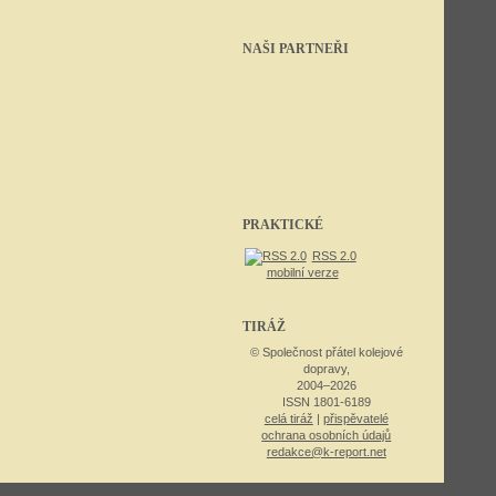
NAŠI PARTNEŘI
PRAKTICKÉ
RSS 2.0
mobilní verze
TIRÁŽ
© Společnost přátel kolejové
dopravy,
2004–2026
ISSN 1801-6189
celá tiráž
|
přispěvatelé
ochrana osobních údajů
redakce@k-report.net