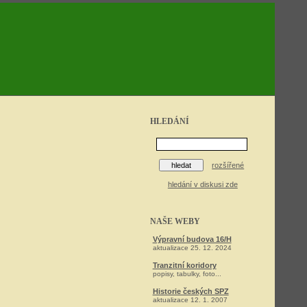
HLEDÁNÍ
rozšířené
hledání v diskusi zde
NAŠE WEBY
Výpravní budova 16/H
aktualizace 25. 12. 2024
Tranzitní koridory
popisy, tabulky, foto...
Historie českých SPZ
aktualizace 12. 1. 2007