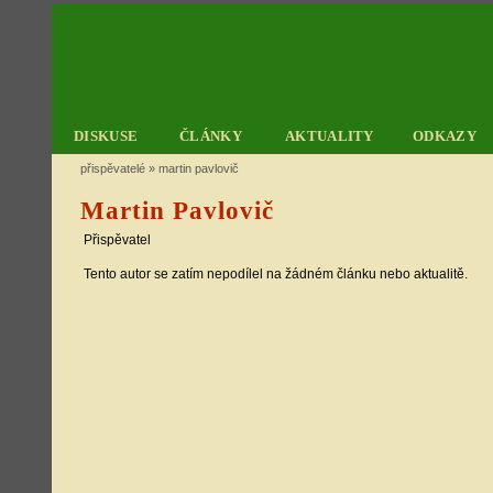
DISKUSE
ČLÁNKY
AKTUALITY
ODKAZY
přispěvatelé
»
martin pavlovič
Martin Pavlovič
Přispěvatel
Tento autor se zatím nepodílel na žádném článku nebo aktualitě.