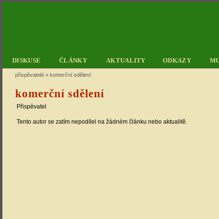
DISKUSE
ČLÁNKY
AKTUALITY
ODKAZY
M
přispěvatelé
»
komerční sdělení
komerční sdělení
Přispěvatel
Tento autor se zatím nepodílel na žádném článku nebo aktualitě.