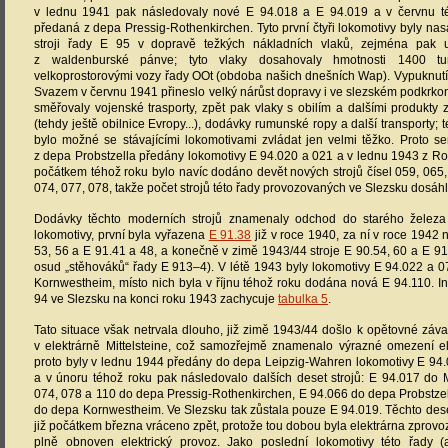
v lednu 1941 pak následovaly nové E 94.018 a E 94.019 a v červnu t
předaná z depa Pressig-Rothenkirchen. Tyto první čtyři lokomotivy byly nas
stroji řady E 95 v dopravě težkých nákladních vlaků, zejména pak 
z waldenburské pánve; tyto vlaky dosahovaly hmotnosti 1400 t
velkoprostorovými vozy řady OOt (obdoba našich dnešních Wap). Vypuknutí
Svazem v červnu 1941 přineslo velký nárůst dopravy i ve slezském podkrk
směřovaly vojenské trasporty, zpět pak vlaky s obilím a dalšími produkty
(tehdy ještě obilnice Evropy...), dodávky rumunské ropy a další transporty;
bylo možné se stávajícími lokomotivami zvládat jen velmi těžko. Proto s
z depa Probstzella předány lokomotivy E 94.020 a 021 a v lednu 1943 z R
počátkem téhož roku bylo navíc dodáno devět nových strojů čísel 059, 065,
074, 077, 078, takže počet strojů této řady provozovaných ve Slezsku dosáhl 
Dodávky těchto moderních strojů znamenaly odchod do starého železa 
lokomotivy, první byla vyřazena
E 91.38
již v roce 1940, za ní v roce 1942
53, 56 a E 91.41 a 48, a konečně v zimě 1943/44 stroje E 90.54, 60 a E 91
osud „stěhováků“ řady E 913–4). V létě 1943 byly lokomotivy E 94.022 a 
Kornwestheim, místo nich byla v říjnu téhož roku dodána nová E 94.110. In
94 ve Slezsku na konci roku 1943 zachycuje
tabulka 5
.
Tato situace však netrvala dlouho, již zimě 1943/44 došlo k opětovné záv
v elektrárně Mittelsteine, což samozřejmě znamenalo výrazné omezení el
proto byly v lednu 1944 předány do depa Leipzig-Wahren lokomotivy E 94.
a v únoru téhož roku pak následovalo dalších deset strojů: E 94.017 do 
074, 078 a 110 do depa Pressig-Rothenkirchen, E 94.066 do depa Probstze
do depa Kornwestheim. Ve Slezsku tak zůstala pouze E 94.019. Těchto dese
již počátkem března vráceno zpět, protože tou dobou byla elektrárna zprovo
plně obnoven elektrický provoz. Jako poslední lokomotivy této řady (a