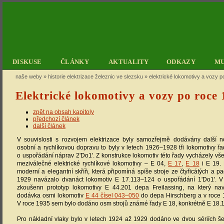
DISKUSE
ČLÁNKY
AKTUALITY
ODKAZY
M
naše weby »
historie elektrizace železnic ve slezsku
»
elektrické lokomotivy a vozy p
Elektrické lokomotivy a vozy po roce
zpět na obsah kapitoly
předchozí článek
další článek
V souvislosti s rozvojem elektrizace byly samozřejmě dodávány další n
osobní a rychlíkovou dopravu to byly v letech 1926–1928 tři lokomotivy ř
o uspořádání náprav 2'Do1'. Z konstrukce lokomotiv této řady vycházely v
meziválečné elektrické rychlíkové lokomotivy – E 04,
E 17
,
E 18
i E 19. 
moderní a elegantní skříň, která připomíná spíše stroje ze čtyřicátých a pa
1929 navázalo dvanáct lokomotiv E 17.113–124 o uspořádání 1'Do1'. V
zkoušenn prototyp lokomotivy E 44.201 depa Freilassing, na který na
dodávka osmi lokomotiv
E 44 čísel 043–050
do depa Hirschberg a v roce 1
V roce 1935 sem bylo dodáno osm strojů známé řady E 18, konkrétně E 18.
Pro nákladní vlaky bylo v letech 1924 až 1929 dodáno ve dvou sériích še