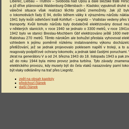
Liberec, Liebau – Trutnov – Svoboda nad Úpou a dále slezské tratě Hir
a již dříve plánovaná Waldenburg-Dittersbach – Kladsko; vypuknutí druhé s
válečné situace však realizaci těchto plánů znemožnily. Jak již by
o lokomotivách řady E 94, došlo během války k výraznému nárůstu náklad
1941 byly kvůli odlehčení tratě Kohlfurt – Liegnitz – Vratislav vedeny pře
transporty. Kvůli tomuto nárůstu byly dodatečně elektrizovány dosud nez
v některých stanicích, v roce 1940 se jednalo o 3300 metrů, v roce 1941
1942 bylo ve stanici Breslau-Mochbern Gbf elektrizováno ještě 1600 metrů
Rabishau 270 metrů. Těmto nárokům ale bohužel přestala vyhovovat elektr
vzhledem k jejímu poměrně nízkému instalovanému výkonu docházelo
přetěžování, jež se jednak projevovalo poklesem napětí v troleji, a to 
reagovaly podpěťové ochrany lokomotiv, a jednak také častými poruchami.
zkrat na generátoru V a od 24. března 1943 do 18. listopadu 1943 a pak zn
až do roku 1944 byla mimo provoz jedna turbína. Tyto závady znamena
elektrického provozu, kdy musely být do čela vlaků nasazovány parní lok
být vlaky odkláněny na trať přes Liegnitz.
zpět na obsah kapitoly
předchozí článek
další článek