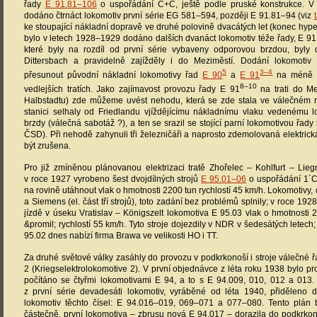
řady
E 91.81–106
o uspořádání C+C, ještě podle pruské konstrukce. V
dodáno čtrnáct lokomotiv první série EG 581–594, později E 91.81–94 (viz
ke stoupající nákladní dopravě ve druhé polovině dvacátých let (konec hyp
bylo v letech 1928–1929 dodáno dalších dvanáct lokomotiv téže řady, E 91.
které byly na rozdíl od první série vybaveny odporovou brzdou, byly
Dittersbach a pravidelně zajížděly i do Meziměstí. Dodání lokomotiv
5
3–4
přesunout původní nákladní lokomotivy řad
E 90
a
E 91
na méně n
8–10
vedlejších tratích. Jako zajímavost provozu řady E 91
na trati do Me
Halbstadtu) zde můžeme uvést nehodu, která se zde stala ve válečném 
stanici selhaly od Friedlandu vjíždějícímu nákladnímu vlaku vedenému 
brzdy (válečná sabotáž ?), a ten se srazil se stojící parní lokomotivou řady
ČSD). Při nehodě zahynuli tři železničáři a naprosto zdemolovaná elektric
být zrušena.
Pro již zmíněnou plánovanou elektrizaci tratě Zhořelec – Kohlfurt – Liegn
v roce 1927 vyrobeno šest dvojdílných strojů
E 95.01–06
o uspořádání 1´C
na rovině utáhnout vlak o hmotnosti 2200 tun rychlostí 45 km/h. Lokomotivy
a Siemens (el. část tří strojů), toto zadání bez problémů splnily; v roce 192
jízdě v úseku Vratislav – Königszelt lokomotiva E 95.03 vlak o hmotnosti 
&promil; rychlostí 55 km/h. Tyto stroje dojezdily v NDR v šedesátých letech
95.02 dnes nabízí firma Brawa ve velikosti HO i TT.
Za druhé světové války zasáhly do provozu v podkrkonoší i stroje válečné 
2 (Kriegselektrolokomotive 2). V první objednávce z léta roku 1938 bylo pro 
počítáno se čtyřmi lokomotivami E 94, a to s E 94.009, 010, 012 a 013. 
z první série devadesáti lokomotiv, vyráběné od léta 1940, přiděleno 
lokomotiv těchto čísel: E 94.016–019, 069–071 a 077–080. Tento plán 
částečně, první lokomotiva – zbrusu nová E 94.017 – dorazila do podkrkon