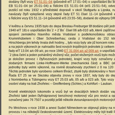
dodány čtyři vozy
ET 51.01–04
(původně elT 17.01–04) o uspořádání Bo´Bo
EB 51.01–04 (el 25.01–04) a řídícími ES 51.01–04 (elS 23.51–54), od
jezdící od roku 1932 v příměstské dopravě v okolí Stuttgartu a Lipska, 
navázaly čtyři vylepšené vozy stejné řady ET 51 čísel 11–14 (původně 
s řídícími vozy ES 51.11–14 (původně elS 23.55–58), dodané do výtopny DR
V květnu a červnu 1935 bylo do depa Breslau-Freiburger Bf dodáno pět je
1940 elT 18) o uspořádání Bo´2 + 2´Bo´ čísel 06 a/b-010 a/b, které zajišťov
spojení zemského hlavního města Vratislavi s podkrkonošskou oblas
Krummhübelem i Ober Schreiberhau; cesta z Vratislavi do 152 kil
Hirschbergu jim tehdy trvala dvě hodiny..., tyto vozy byly ale již koncem ro
a na jejich výkonech je nahradilo šest nových trojdílných jednotek (z celkem 
řady elT 13.04 a/c-09 a/c, po roce 1940
ET 31.004 a/c až 009 a/c
o uspořádá
´2 (dva čelní a jeden poháněný vložený vůz, počet vložených vozů bylo mož
je doložen provoz i čtyřvozových jednotek), krajní vozy byly označeny a
dodaných firmami Linke-Hoffmann-Werke (mechanická část) a BBC (elek
jednotky byly velmi výkonné, na rovině dosahovaly zrychlení z 0 na 120
Těchto jednotek bylo vyrobeno celkem třináct, zbylé byly dislokovány v No
Řada ET 25 se ve Slezsku objevila znovu v roce 1937, kdy byly do d
z Norimberka a Tübingenu vozy ET 25.03 a/b, 05 a/b a 023 a/b. Tyto vozy
osobní vlaky na trati Zhořelec – Greiffenberg (Schles.) a Kohlfurt – Lauban.
Kromě elektrických lokomotiv a vozů byl ve dvacátých letech dodán
Zhořelci také jeden čtyřnápravový benzínový motorový vůz pro revizi a o
označený jako 76 7507 a později ještě několik dvounápravových motorovýc
Po Mnichovu v roce 1938 a anexi Sudet Německem se objevují plány na roz
provozu i na někdejší československé území. Elektrizovány měly být tratě