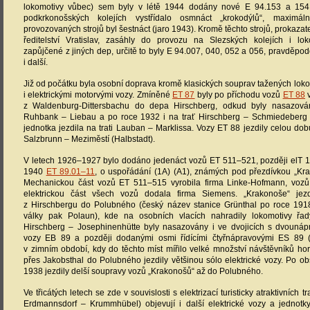
lokomotivy vůbec) sem byly v létě 1944 dodány nové E 94.153 a 154
podkrkonošských kolejích vystřídalo osmnáct „krokodýlů“, maximál
provozovaných strojů byl šestnáct (jaro 1943). Kromě těchto strojů, prokaza
ředitelství Vratislav, zasáhly do provozu na Slezských kolejích i lo
zapůjčené z jiných dep, určitě to byly E 94.007, 040, 052 a 056, pravděpod
i další.
Již od počátku byla osobní doprava kromě klasických souprav tažených lok
i elektrickými motorvými vozy. Zmíněné
ET 87
byly po příchodu vozů
ET 88
v
z Waldenburg-Dittersbachu do depa Hirschberg, odkud byly nasazován
Ruhbank – Liebau a po roce 1932 i na trať Hirschberg – Schmiedeberg
jednotka jezdila na trati Lauban – Marklissa. Vozy ET 88 jezdily celou dobu
Salzbrunn – Meziměstí (Halbstadt).
V letech 1926–1927 bylo dodáno jedenáct vozů ET 511–521, později elT 1
1940
ET 89.01–11
, o uspořádání (1A) (A1), známých pod přezdívkou „Kra
Mechanickou část vozů ET 511–515 vyrobila firma Linke-Hofmann, v
elektrickou část všech vozů dodala firma Siemens. „Krakonoše“ jezd
z Hirschbergu do Polubného (český název stanice Grünthal po roce 191
války pak Polaun), kde na osobních vlacích nahradily lokomotivy ř
Hirschberg – Josephinenhütte byly nasazovány i ve dvojicích s dvounáp
vozy EB 89 a později dodanými osmi řídícími čtyřnápravovými ES 89 (
v zimním období, kdy do těchto míst mířilo velké množství návštěvníků ho
přes Jakobsthal do Polubného jezdily většinou sólo elektrické vozy. Po o
1938 jezdily delší soupravy vozů „Krakonošů“ až do Polubného.
Ve třicátých letech se zde v souvislosti s elektrizací turisticky atraktivních trat
Erdmannsdorf – Krummhübel) objevují i další elektrické vozy a jednotk