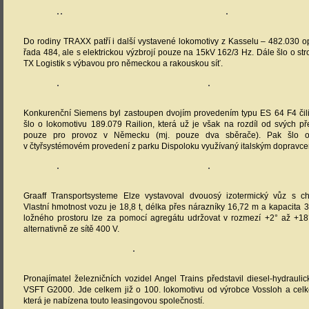
Do rodiny TRAXX patří i další vystavené lokomotivy z Kasselu – 482.030 
řada 484, ale s elektrickou výzbrojí pouze na 15kV 162/3 Hz. Dále šlo o st
TX Logistik s výbavou pro německou a rakouskou síť.
Konkurenční Siemens byl zastoupen dvojím provedením typu ES 64 F4 čil
šlo o lokomotivu 189.079 Railion, která už je však na rozdíl od svých 
pouze pro provoz v Německu (mj. pouze dva sběrače). Pak šlo 
v čtyřsystémovém provedení z parku Dispoloku využívaný italským dopravc
Graaff Transportsysteme Elze vystavoval dvouosý izotermický vůz s c
Vlastní hmotnost vozu je 18,8 t, délka přes nárazníky 16,72 m a kapacita 3
ložného prostoru lze za pomocí agregátu udržovat v rozmezí +2° až +18
alternativně ze sítě 400 V.
Pronajímatel železničních vozidel Angel Trains představil diesel-hydrauli
VSFT G2000. Jde celkem již o 100. lokomotivu od výrobce Vossloh a cel
která je nabízena touto leasingovou společností.