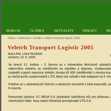
DISKUSE
ČLÁNKY
AKTUALITY
ODKAZY
M
články
»
železnice
»
vozidla
»
veletrh transport logistic 2005
Veletrh Transport Logistic 2005
text a foto:
Libor Nováček
vloženo: 15. 6. 2005
Ve dnech 31. května – 3. června se v německém Mnichově uskutečnil
odborného veletrhu se zaměřením na logistiku a dopravu. Vystavova
subjektů a jejich expozice shlédlo zhruba 40 000 návštěvníků z mnoha kout
je nárůst počtu vystavovatelů z ČR, který nás zařadil v této kategorii na 5. mís
Pojďme se v následujících řádcích a obrázcích seznámit s částí exponátů, z
K-reportu.
Rumunský výrobce S.C.MEVA S.A. představil nádržkový vůz pro přepravu
chemických látek. Vozy nabízí německý pronajímatel VTG A.G.