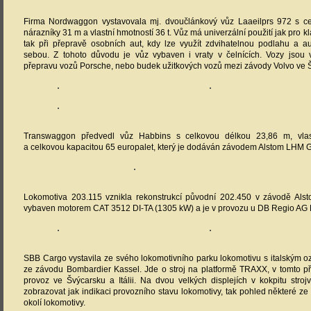
Firma Nordwaggon vystavovala mj. dvoučlánkový vůz Laaeilprs 972 s c
nárazníky 31 m a vlastní hmotností 36 t. Vůz má univerzální použití jak pro k
tak při přepravě osobních aut, kdy lze využít zdvihatelnou podlahu a a
sebou. Z tohoto důvodu je vůz vybaven i vraty v čelnících. Vozy jsou 
přepravu vozů Porsche, nebo budek užitkových vozů mezi závody Volvo ve Š
Transwaggon předvedl vůz Habbins s celkovou délkou 23,86 m, vlas
a celkovou kapacitou 65 europalet, který je dodáván závodem Alstom LHM G
Lokomotiva 203.115 vznikla rekonstrukcí původní 202.450 v závodě Alsto
vybaven motorem CAT 3512 DI-TA (1305 kW) a je v provozu u DB Regio AG M
SBB Cargo vystavila ze svého lokomotivního parku lokomotivu s italským 
ze závodu Bombardier Kassel. Jde o stroj na platformě TRAXX, v tomto p
provoz ve Švýcarsku a Itálii. Na dvou velkých displejích v kokpitu stro
zobrazovat jak indikaci provozního stavu lokomotivy, tak pohled některé ze
okolí lokomotivy.