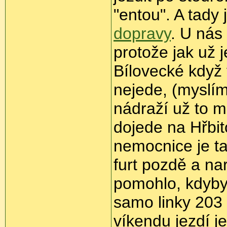
"entou". A tady 
dopravy
. U nás 
protože jak už j
Bílovecké když v
nejede, (myslím
nádraží už to 
dojede na Hřbit
nemocnice je tak
furt pozdě a na
pomohlo, kdyby 
samo linky 203
víkendu jezdí je