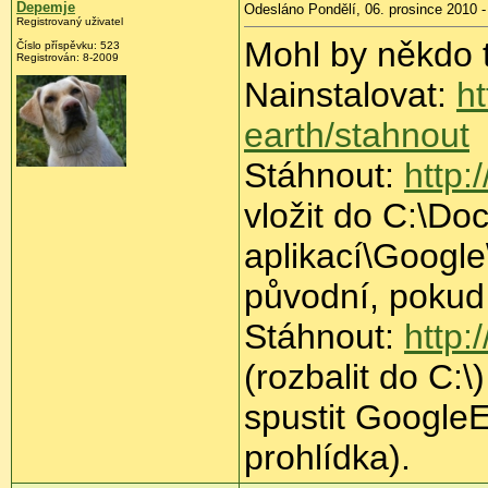
Depemje
Odesláno Pondělí, 06. prosince 2010 -
Registrovaný uživatel
Mohl by někdo 
Číslo příspěvku:
523
Registrován:
8-2009
Nainstalovat:
h
earth/stahnout
Stáhnout:
http:
vložit do C:\Do
aplikací\Google
původní, pokud
Stáhnout:
http:
(rozbalit do C:\)
spustit GoogleEa
prohlídka).