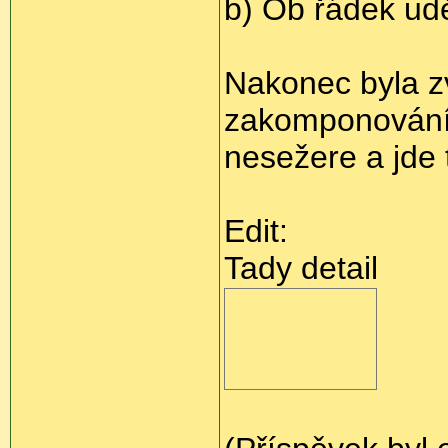
b) Ob řádek udě
Nakonec byla z
zakomponováním
nesežere a jde t
Edit:
Tady detail