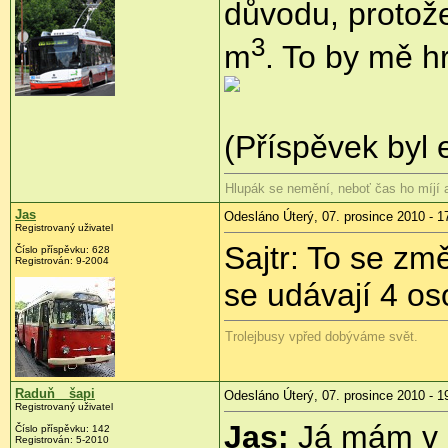
důvodu, protože
3
m
. To by mě h
(Příspěvek byl 
Hlupák se nemění, neboť čas ho míjí
Jas
Odesláno Úterý, 07. prosince 2010 - 1
Registrovaný uživatel
Sajtr: To se zm
Číslo příspěvku:
628
Registrován:
9-2004
se udávají 4 o
Trolejbusy vpřed dobýváme svět.
Raduň__šapi
Odesláno Úterý, 07. prosince 2010 - 1
Registrovaný uživatel
Jas:
Já mám v r
Číslo příspěvku:
142
Registrován:
5-2010