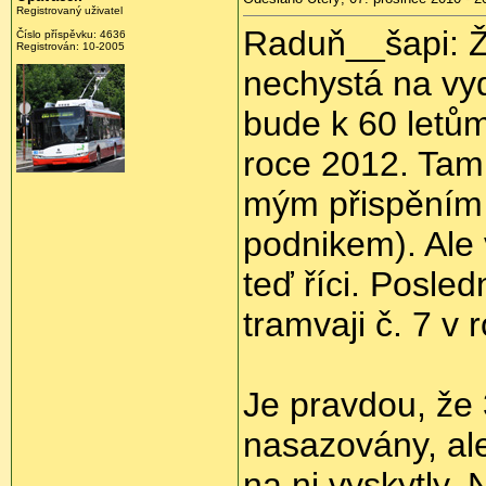
Registrovaný uživatel
Raduň__šapi: Ž
Číslo příspěvku:
4636
Registrován:
10-2005
nechystá na vydá
bude k 60 letům
roce 2012. Tam
mým přispěním 
podnikem). Ale 
teď říci. Posled
tramvaji č. 7 v 
Je pravdou, že
nasazovány, al
na ni vyskytly.