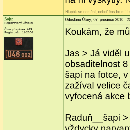
Hlupák se nemění, neboť čas ho míjí
Sajtr
Odesláno Úterý, 07. prosince 2010 - 2
Registrovaný uživatel
Koukám, že můj 
Číslo příspěvku:
743
Registrován:
11-2006
Jas > Já viděl
obsaditelnost 8
šapi na fotce, v
zažíval velice č
vyfocená akce 
Raduň__šapi > V
vždycky narvaný