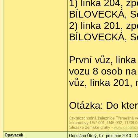
1) linka 204, z
BÍLOVECKÁ, Sol
2) linka 201, z
BÍLOVECKÁ, Sol
První vůz, linka
vozu 8 osob na 
vůz, linka 201,
Otázka: Do kte
úzkorozchodná železnice Třemešná v
lokomotivy U57.001, U46.002, TU38.0
Slezské zemské dráhy -
www.osoblaz
Opavacek
Odesláno Úterý, 07. prosince 2010 - 1