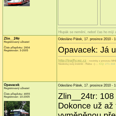
Hlupák se nemění, neboť čas ho míjí
Zlin__24tr
Odesláno Pátek, 17. prosince 2010 - 1
Registrovaný uživatel
Opavacek: Já u
Číslo příspěvku:
2604
Registrován:
3-2005
http://trajfly.wz.cz
- novinky z provozu MHD 
Následuj svůj instinkt - Rába :-) .
:.
ICQ
:
271 444
Opavacek
Odesláno Pátek, 17. prosince 2010 - 1
Registrovaný uživatel
Zlin__24tr: 108 
Číslo příspěvku:
4655
Registrován:
10-2005
Dokonce už až 
vyměněnou pře