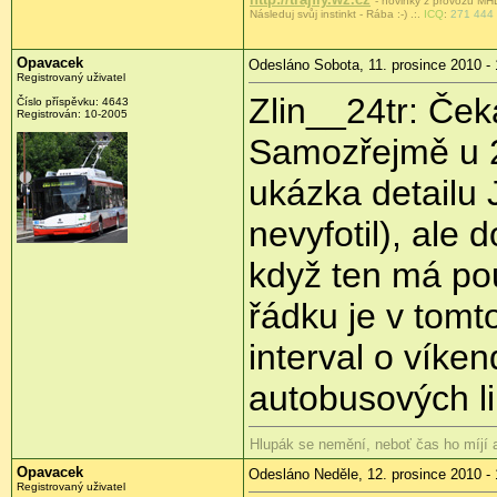
- novinky z provozu MHD 
Následuj svůj instinkt - Rába :-) .
:.
ICQ
:
271 444
Opavacek
Odesláno Sobota, 11. prosince 2010 - 
Registrovaný uživatel
Zlin__24tr: Ček
Číslo příspěvku:
4643
Registrován:
10-2005
Samozřejmě u 2
ukázka detailu J
nevyfotil), ale 
když ten má pou
řádku je v tomt
interval o víke
autobusových li
Hlupák se nemění, neboť čas ho míjí
Opavacek
Odesláno Neděle, 12. prosince 2010 - 
Registrovaný uživatel