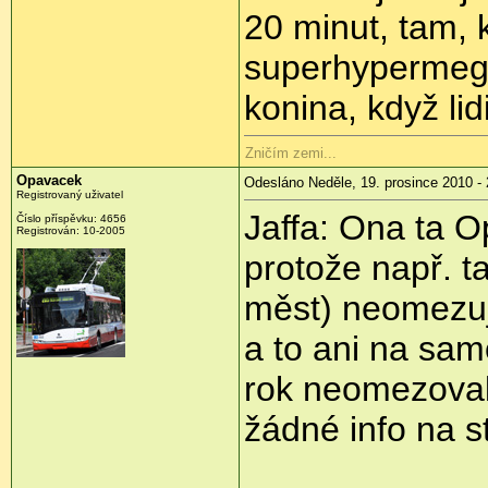
20 minut, tam, 
superhypermega
konina, když lid
Zničím zemi...
Opavacek
Odesláno Neděle, 19. prosince 2010 - 
Registrovaný uživatel
Jaffa: Ona ta O
Číslo příspěvku:
4656
Registrován:
10-2005
protože např. ta
měst) neomezuj
a to ani na sa
rok neomezovali
žádné info na s