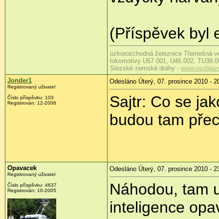
(Příspěvek byl e
úzkorozchodná železnice Třemešná v
lokomotivy U57.001, U46.002, TU38.0
Slezské zemské dráhy -
www.osoblaz
Jonder1
Odesláno Úterý, 07. prosince 2010 - 2
Registrovaný uživatel
Sajtr: Co se jak
Číslo příspěvku:
103
Registrován:
12-2006
budou tam přeci
Opavacek
Odesláno Úterý, 07. prosince 2010 - 2
Registrovaný uživatel
Náhodou, tam u
Číslo příspěvku:
4637
Registrován:
10-2005
inteligence opav