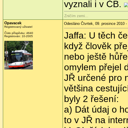
vyznali i v ČB.
Zničím zemi...
Opavacek
Odesláno Čtvrtek, 09. prosince 2010 -
Registrovaný uživatel
Jaffa: U těch č
Číslo příspěvku:
4640
Registrován:
10-2005
když člověk pře
nebo ještě hůře
omylem přejel d
JŘ určené pro 
většina cestují
byly 2 řešení:
a) Dát údaj o h
to v JŘ na inter