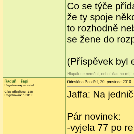
Co se týče příd
že ty spoje něk
to rozhodně ne
se žene do rozp
(Příspěvek byl 
Hlupák se nemění, neboť čas ho míjí
Raduň__šapi
Odesláno Pondělí, 20. prosince 2010 -
Registrovaný uživatel
Jaffa: Na jedni
Číslo příspěvku:
148
Registrován:
5-2010
Pár novinek:
-vyjela 77 po r