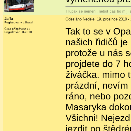
Hlupák se nemění, neboť čas ho míjí
Jaffa
Odesláno Neděle, 19. prosince 2010 - 
Registrovaný uživatel
Tak to se v Op
Číslo příspěvku:
18
Registrován:
8-2010
našich řidičů je 
protože u nás s
projdete do 7 h
živáčka. mimo t
prázdní, nevím
ráno, nebo pozd
Masaryka dokon
Všichni! Nejezdi
jezdit po štědr