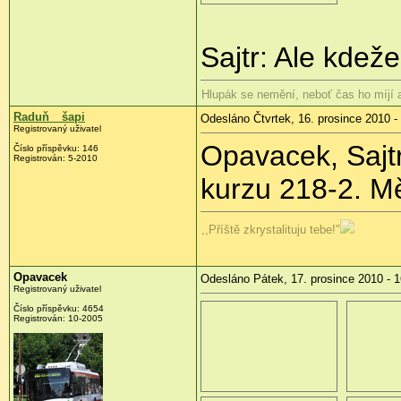
Sajtr: Ale kdež
Hlupák se nemění, neboť čas ho míjí
Raduň__šapi
Odesláno Čtvrtek, 16. prosince 2010 -
Registrovaný uživatel
Opavacek, Sajtr
Číslo příspěvku:
146
Registrován:
5-2010
kurzu 218-2. Měl
,,Příště zkrystalituju tebe!"
Opavacek
Odesláno Pátek, 17. prosince 2010 - 1
Registrovaný uživatel
Číslo příspěvku:
4654
Registrován:
10-2005