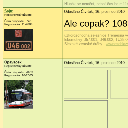
Hlupák se nemění, neboť čas ho míjí
Sajtr
Odesláno Čtvrtek, 16. prosince 2010 -
Registrovaný uživatel
Ale copak? 108
Číslo příspěvku:
745
Registrován:
11-2006
úzkorozchodná železnice Třemešná v
lokomotivy U57.001, U46.002, TU38.0
Slezské zemské dráhy -
www.osoblaz
Opavacek
Odesláno Čtvrtek, 16. prosince 2010 -
Registrovaný uživatel
Číslo příspěvku:
4653
Registrován:
10-2005