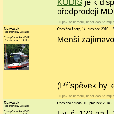
KODIS
je k dis
předprodeji MD
Hlupák se nemění, neboť čas ho míjí
Opavacek
Odesláno Úterý, 14. prosince 2010 - 1
Registrovaný uživatel
Menší zajímavos
Číslo příspěvku:
4647
Registrován:
10-2005
(Příspěvek byl 
Hlupák se nemění, neboť čas ho míjí
Opavacek
Odesláno Středa, 15. prosince 2010 - 
Registrovaný uživatel
Ev. č. 122 na l.
Číslo příspěvku:
4648