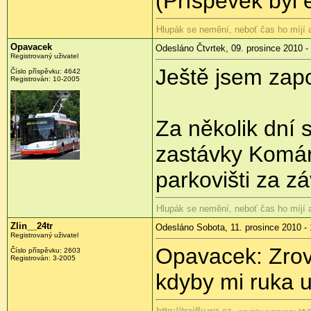
(Příspěvek byl 
Hlupák se nemění, neboť čas ho míjí
Opavacek
Odesláno Čtvrtek, 09. prosince 2010 -
Registrovaný uživatel
Ještě jsem zap
Číslo příspěvku:
4642
Registrován:
10-2005
Za několik dní 
zastávky Komár
parkovišti za z
Hlupák se nemění, neboť čas ho míjí
Zlin__24tr
Odesláno Sobota, 11. prosince 2010 - 
Registrovaný uživatel
Opavacek: Zrovn
Číslo příspěvku:
2603
Registrován:
3-2005
kdyby mi ruka u
http://trajfly.wz.cz