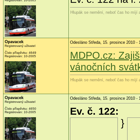
Registrován:
10-2005
Hlupák se nemění, neboť čas ho míjí
Opavacek
Odesláno Středa, 15. prosince 2010 - 
Registrovaný uživatel
MDPO.cz: Zajiš
Číslo příspěvku:
4649
Registrován:
10-2005
vánočních svát
Hlupák se nemění, neboť čas ho míjí
Opavacek
Odesláno Středa, 15. prosince 2010 - 
Registrovaný uživatel
Ev. č. 122:
Číslo příspěvku:
4650
Registrován:
10-2005
}