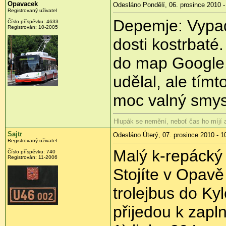
Opavacek
Odesláno Pondělí, 06. prosince 2010 -
Registrovaný uživatel
Depemje: Vypadá
Číslo příspěvku:
4633
Registrován:
10-2005
dosti kostrbaté
do map Google. 
udělal, ale tím
moc valný smys
Hlupák se nemění, neboť čas ho míjí
Sajtr
Odesláno Úterý, 07. prosince 2010 - 1
Registrovaný uživatel
Malý k-repácký 
Číslo příspěvku:
740
Registrován:
11-2006
Stojíte v Opav
trolejbus do Ky
přijedou k zapl