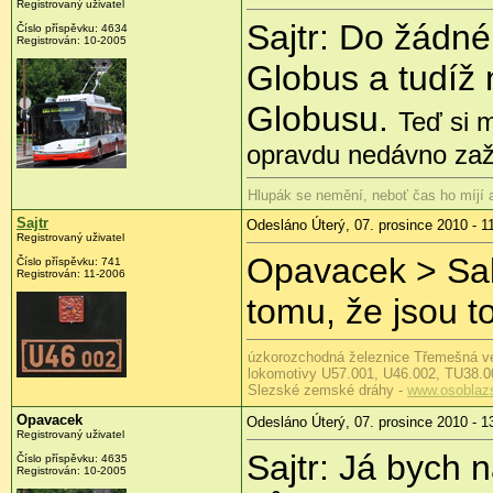
Registrovaný uživatel
Sajtr: Do žádn
Číslo příspěvku:
4634
Registrován:
10-2005
Globus a tudíž 
Globusu.
Teď si m
opravdu nedávno zaži
Hlupák se nemění, neboť čas ho míjí
Sajtr
Odesláno Úterý, 07. prosince 2010 - 1
Registrovaný uživatel
Opavacek > Sak
Číslo příspěvku:
741
Registrován:
11-2006
tomu, že jsou to
úzkorozchodná železnice Třemešná v
lokomotivy U57.001, U46.002, TU38.0
Slezské zemské dráhy -
www.osoblaz
Opavacek
Odesláno Úterý, 07. prosince 2010 - 1
Registrovaný uživatel
Sajtr: Já bych n
Číslo příspěvku:
4635
Registrován:
10-2005