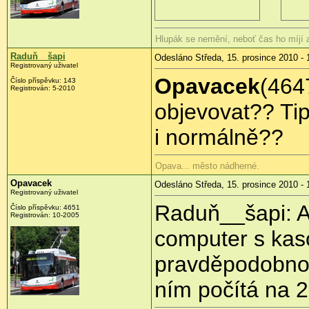
Hlupák se nemění, neboť čas ho míjí
Raduň__šapi
Odesláno Středa, 15. prosince 2010 - 
Registrovaný uživatel
Opavacek
(464
Číslo příspěvku:
143
Registrován:
5-2010
objevovat?? Ti
i normálně??
Opava... město nádherné.
Opavacek
Odesláno Středa, 15. prosince 2010 - 
Registrovaný uživatel
Raduň__šapi: 
Číslo příspěvku:
4651
Registrován:
10-2005
computer s kaso
pravděpodobností
ním počítá na 2