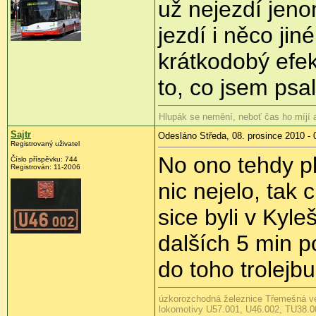
už nejezdí jeno
jezdí i něco jin
krátkodobý efek
to, co jsem ps
Hlupák se nemění, neboť čas ho míjí
Sajtr
Odesláno Středa, 08. prosince 2010 - 
Registrovaný uživatel
No ono tehdy pla
Číslo příspěvku:
744
Registrován:
11-2006
nic nejelo, tak 
sice byli v Kyle
dalších 5 min p
do toho trolejb
úzkorozchodná železnice Třemešná v
lokomotivy U57.001, U46.002, TU38.0