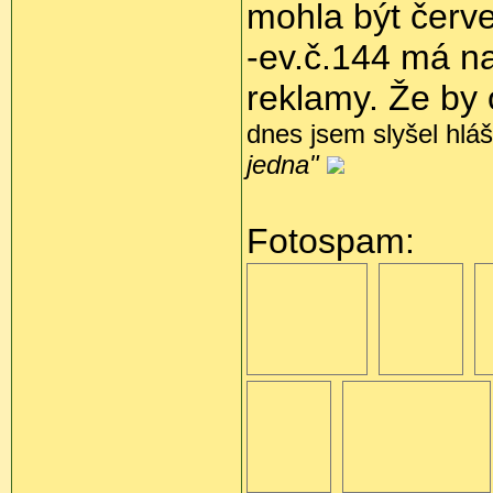
mohla být červe
-ev.č.144 má n
reklamy. Že by
dnes jsem slyšel hlá
jedna"
Fotospam: