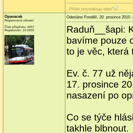
,,Příště zkrystalizuju tebe!"
Opavacek
Odesláno Pondělí, 20. prosince 2010 -
Registrovaný uživatel
Raduň__šapi: K
Číslo příspěvku:
4657
Registrován:
10-2005
bavíme pouze o 
to je věc, která
Ev. č. 77 už něj
17. prosince 20
nasazení po op
Co se týče hlás
takhle blbnout.