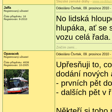
Slezské zemské dráhy -
www.osoblaz
Jaffa
Odesláno Čtvrtek, 09. prosince 2010 -
Registrovaný uživatel
No lidská hloup
Číslo příspěvku:
16
Registrován:
8-2010
hlupáka, ať se 
vozu celá řada. 
Zničím zemi...
Opavacek
Odesláno Čtvrtek, 09. prosince 2010 -
Registrovaný uživatel
Upřesňuji to, c
Číslo příspěvku:
4638
Registrován:
10-2005
dodání nových 
- prvních pět d
- dalších pět v ř
Někteří si toho 