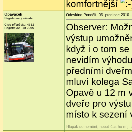
komfortnější
Opavacek
Odesláno Pondělí, 06. prosince 2010 -
Registrovaný uživatel
Observer: Možn
Číslo příspěvku:
4632
Registrován:
10-2005
výstup umožněn
když i o tom se
nevidím výhodu
předními dveřmi
mluví kolega Sa
Opavě u 12 m vo
dveře pro výstup
místo k sezení 
Hlupák se nemění, neboť čas ho míjí