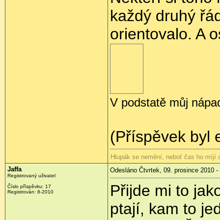
každý druhý řád
orientovalo. A 
V podstatě můj nápad,
(Příspěvek byl 
Hlupák se nemění, neboť čas ho míjí
Jaffa
Odesláno Čtvrtek, 09. prosince 2010 -
Registrovaný uživatel
Přijde mi to jak
Číslo příspěvku:
17
Registrován:
8-2010
ptají, kam to jed