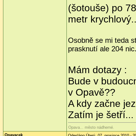
(šotouše) po 7
metr krychlový..
Osobně se mi teda st
prasknutí ale 204 nic.
Mám dotazy :
Bude v budouc
v Opavě??
A kdy začne jez
Zatím je šetří...
Opava... město nádherné.
Opavacek
Odesláno Úterý, 07. prosince 2010 - 2