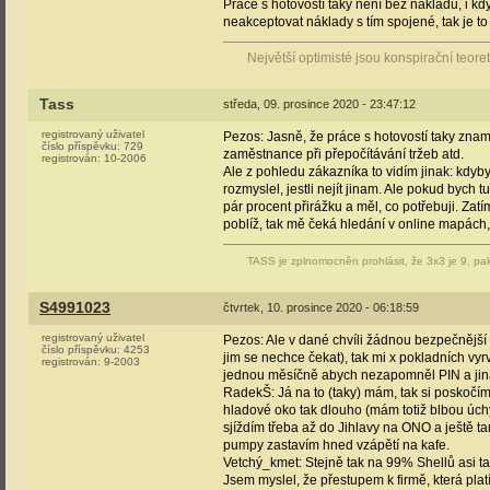
Práce s hotovostí taky není bez nákladů, i kdy
neakceptovat náklady s tím spojené, tak je 
Největší optimisté jsou konspirační teoreti
Tass
středa, 09. prosince 2020 - 23:47:12
registrovaný uživatel
Pezos: Jasně, že práce s hotovostí taky zna
číslo příspěvku:
729
zaměstnance při přepočítávání tržeb atd.
registrován:
10-2006
Ale z pohledu zákazníka to vidím jinak: kdyby
rozmyslel, jestli nejít jinam. Ale pokud bych 
pár procent přirážku a měl, co potřebuji. Za
poblíž, tak mě čeká hledání v online mapách,
TASS je zplnomocněn prohlásit, že 3x3 je 9, pak
S4991023
čtvrtek, 10. prosince 2020 - 06:18:59
registrovaný uživatel
Pezos: Ale v dané chvíli žádnou bezpečnější f
číslo příspěvku:
4253
jim se nechce čekat), tak mi x pokladních vyrv
registrován:
9-2003
jednou měsíčně abych nezapomněl PIN a jina
RadekŠ: Já na to (taky) mám, tak si poskočím,
hladové oko tak dlouho (mám totiž blbou úchyl
sjíždím třeba až do Jihlavy na ONO a ještě tam 
pumpy zastavím hned vzápětí na kafe.
Vetchý_kmet: Stejně tak na 99% Shellů asi tan
Jsem myslel, že přestupem k firmě, která platí 