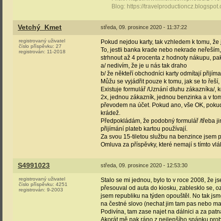
Blog: https://travelproductioncz.blogspot.
Vetchý_Kmet
středa, 09. prosince 2020 - 11:37:22
registrovaný uživatel
Pokud nejdou karty, tak vzhledem k tomu, že 
číslo příspěvku:
27
To, jestli banka krade nebo nekrade neřeším
registrován:
11-2018
strhnout až 4 procenta z hodnoty nákupu, pa
a/ nedivím, že je u nás tak draho
b/ že někteří obchodníci karty odmítají přijíma
Můžu se vyjádřit pouze k tomu, jak se to řeší,
Existuje formulář /Uznání dluhu zákazníka/, kd
2x, jednou zákazník, jednou benzinka a v tom
převodem na účet. Pokud ano, vše OK, pokud 
krádež.
Předpokládám, že podobný formulář /třeba ji
přijímání plateb kartou používají.
Za svou 15-tiletou službu na benzince jsem p
Omluva za příspěvky, které nemají s tímto v
S4991023
středa, 09. prosince 2020 - 12:53:30
registrovaný uživatel
Stalo se mi jednou, bylo to v roce 2008, že
číslo příspěvku:
4251
přesouval od auta do kiosku, zablesklo se, oz
registrován:
9-2003
jsem republiku na týden opouštěl. No tak jsme 
na čestné slovo (nechat jim tam pas nebo ma
Podivína, tam zase najet na dálnici a za pa
Akorát mě pak ráno z nejlepšího spánku probu