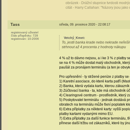
obrázek - Drážní stupnice tvrdosti modr
citát - Harry Callahan: "Názory jsou jako 
Tass
středa, 09. prosince 2020 - 22:08:17
registrovaný uživatel
číslo příspěvku:
728
Vetchý_Kmet
:
registrován:
10-2006
To, jestli banka krade nebo nekrade neřeš
strhnout až 4 procenta z hodnoty nákupu
4 % už to dávno nejsou, a i ke 3 % z platby se
se na 4 % může dostat malý obchodník, který 
paušál za pronájem terminálu (a ten je obvykl
Pro upřesnění - ty stržené peníze z platby se 
1) Karetní asociace, do které karta patří (Mas
2) Banka, která vydala kartu, kterou zákazník 
3) Zúčtovací banka - ta, kde má obchodník úč
4) Clearingové centrum - prostředník, který z
5) Poskytovatel terminálu - jednak dostává pr
obratech na terminálu může fixní poplatek kle
6) Extra příplatky za některé karty: vyšší popl
platby kartami vydanými mimo EU.
7) Extra příplatky za další funkce terminálu, 
přinese další tržbu od zákazníků, které by ji