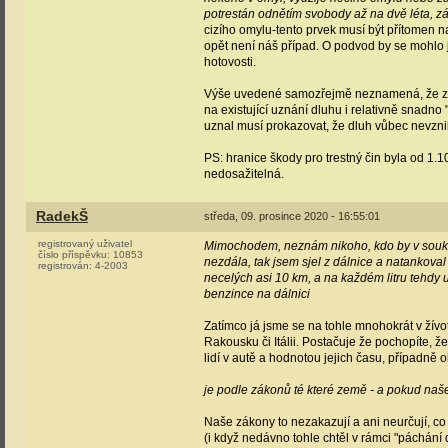
potrestán odnětím svobody až na dvě léta, z
cizího omylu-tento prvek musí být přítomen n
opět není náš případ. O podvod by se mohlo 
hotovosti.
Výše uvedené samozřejmě neznamená, že záka
na existující uznání dluhu i relativně snadno
uznal musí prokazovat, že dluh vůbec nevzni
PS: hranice škody pro trestný čin byla od 1.
nedosažitelná.
RadekŠ
středa, 09. prosince 2020 - 16:55:01
registrovaný uživatel
Mimochodem, neznám nikoho, kdo by v soukro
číslo příspěvku:
10853
nezdála, tak jsem sjel z dálnice a natankova
registrován:
4-2003
necelých asi 10 km, a na každém litru tehdy
benzince na dálnici
Zatímco já jsme se na tohle mnohokrát v žívot
Rakousku či Itálii. Postačuje že pochopíte, ž
lidí v autě a hodnotou jejich času, případně o
je podle zákonů té které země - a pokud naš
Naše zákony to nezakazují a ani neurčují, co 
(i když nedávno tohle chtěl v rámci "páchání 