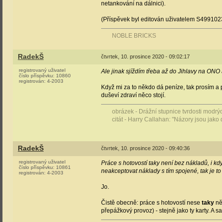
netankování na dálnici).
(Příspěvek byl editován uživatelem S499102
NOBLE BRICKS
RadekŠ
čtvrtek, 10. prosince 2020 - 09:02:17
registrovaný uživatel
Ale jinak sjíždím třeba až do Jihlavy na ONO a
číslo příspěvku:
10860
registrován:
4-2003
Když mi za to někdo dá peníze, tak prosím a př
duševí zdraví něco stojí.
obrázek - Drážní stupnice tvrdosti modr
citát - Harry Callahan: "Názory jsou jako 
RadekŠ
čtvrtek, 10. prosince 2020 - 09:40:36
registrovaný uživatel
Práce s hotovostí taky není bez nákladů, i kdy
číslo příspěvku:
10861
neakceptovat náklady s tím spojené, tak je 
registrován:
4-2003
Jo.
Čistě obecně: práce s hotovostí nese
taky
ně
přepážkový provoz) - stejně jako ty karty. A