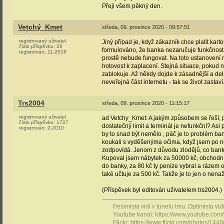
Přeji všem pěkný den.
Vetchý_Kmet
středa, 09. prosince 2020 - 09:57:51
registrovaný uživatel
Jiný případ je, když zákazník chce platit ka
číslo příspěvku:
26
formulováno, že banka nezaručuje funkčnost
registrován:
11-2018
prostě nebude fungovat. Na toto ustanovení 
hotovost k zaplacení. Stejná situace, pokud
zablokuje. Až někdy dojde k zásadnější a delš
neveřejná část internetu - tak se život zasta
Trs2004
středa, 09. prosince 2020 - 11:15:17
registrovaný uživatel
ad Vetchy_Kmet: A jakým způsobem se řeší, p
číslo příspěvku:
1727
dostatečný limit a terminál je nefunkční? Asi 
registrován:
2-2010
by to snad být nemělo , páč je to problém ban
koukali s vyděšenýma očima, když jsem po nich
zodpovídá. Jenom z důvodu zlodějů, co banky
Kupoval jsem nábytek za 50000 kč, obchodní
do banky, za 80 kč ty peníze vybral a rázem 
také učtuje za 500 kč. Takže je to jen o nena
(Příspěvek byl editován uživatelem trs2004.)
Pesimista vidí v tunelu tmu. Optimista vidí 
Youtube kanál: https://www.youtube.com
Flickr: https://www.flickr.com/photos/1