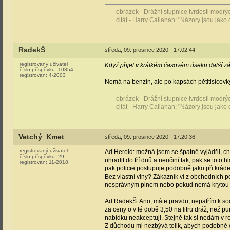
obrázek - Drážní stupnice tvrdosti modr
citát - Harry Callahan: "Názory jsou jako 
RadekŠ
středa, 09. prosince 2020 - 17:02:44
registrovaný uživatel
Když přijel v krátkém časovém úseku další zák
číslo příspěvku:
10854
registrován:
4-2003
Nemá na benzín, ale po kapsách pětitisícovky
obrázek - Drážní stupnice tvrdosti modr
citát - Harry Callahan: "Názory jsou jako 
Vetchý_Kmet
středa, 09. prosince 2020 - 17:20:36
registrovaný uživatel
Ad Herold: možná jsem se špatně vyjádřil, ch
číslo příspěvku:
29
uhradit do tří dnů a neučiní tak, pak se toto
registrován:
11-2018
pak policie postupuje podobně jako při kráde
Bez vlastní viny? Zákazník ví z obchodních 
nesprávným pinem nebo pokud nemá krytou čás
Ad RadekŠ: Ano, máte pravdu, nepatřím k soci
za ceny o v té době 3,50 na litru dráž, než p
nabídku neakceptuji. Stejně tak si nedám v res
Z důchodu mi nezbývá tolik, abych podobné c