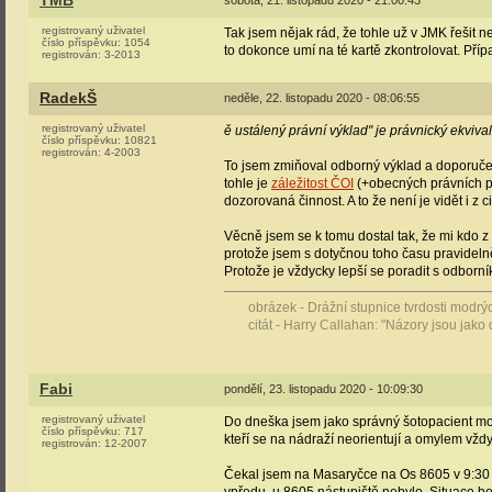
TMB
sobota, 21. listopadu 2020 - 21:00:43
registrovaný uživatel
Tak jsem nějak rád, že tohle už v JMK řešit n
číslo příspěvku:
1054
to dokonce umí na té kartě zkontrolovat. Příp
registrován:
3-2013
RadekŠ
neděle, 22. listopadu 2020 - 08:06:55
registrovaný uživatel
ě ustálený právní výklad" je právnický ekviva
číslo příspěvku:
10821
registrován:
4-2003
To jsem zmiňoval odborný výklad a doporučení
tohle je
záležitost ČOI
(+obecných právních př
dozorovaná činnost. A to že není je vidět i z
Věcně jsem se k tomu dostal tak, že mi kdo z 
protože jsem s dotyčnou toho času pravidelně d
Protože je vždycky lepší se poradit s odborní
obrázek - Drážní stupnice tvrdosti modr
citát - Harry Callahan: "Názory jsou jako 
Fabi
pondělí, 23. listopadu 2020 - 10:09:30
registrovaný uživatel
Do dneška jsem jako správný šotopacient mohl
číslo příspěvku:
717
kteří se na nádraží neorientují a omylem vžd
registrován:
12-2007
Čekal jsem na Masaryčce na Os 8605 v 9:30 