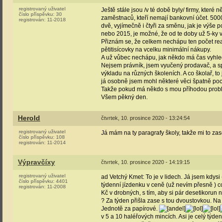
registrovaný uživatel
Ještě stále jsou /v té době byly/ firmy, které 
číslo příspěvku:
30
zaměstnaců, kteří nemají bankovní účet. 500
registrován:
11-2018
dvě, vyjímečně i čtyři za směnu, jak je výše 
nebo 2015, je možné, že od te doby už 5-ky
Přiznám se, že celkem nechápu ten počet reak
pětitisícovky na vcelku minimální nákupy.
A už vůbec nechápu, jak někdo má čas vyhle
Nejsem právník, jsem vyučený prodavač, a sp
výkladu na různých školeních. A co školař, to 
já osobně jsem mohl některé věci špatně poc
Takže pokud má někdo s mou příhodou probl
Všem pěkný den.
Herold
čtvrtek, 10. prosince 2020 - 13:24:54
registrovaný uživatel
Já mám na ty paragrafy školy, takže mi to zas
číslo příspěvku:
108
registrován:
11-2014
Výpravčíxy
čtvrtek, 10. prosince 2020 - 14:19:15
registrovaný uživatel
ad Vetchý Kmet: To je v lidech. Já jsem kdysi 
číslo příspěvku:
4401
týdenní jízdenku v ceně (už nevím přesně ) c
registrován:
11-2008
Kč v drobných, s tím, aby si pár desetikorun
? Za týden přišla zase s tou dvoustovkou. Na 
Jednotě za papírové.
v 5 a 10 haléřových mincích. Asi je celý týden