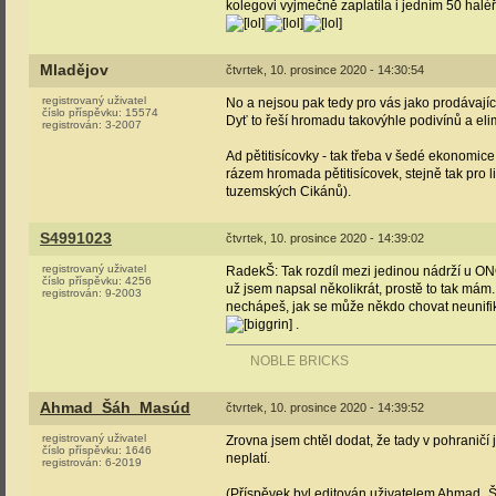
kolegovi vyjmečně zaplatila i jedním 50 haléře
Mladějov
čtvrtek, 10. prosince 2020 - 14:30:54
registrovaný uživatel
No a nejsou pak tedy pro vás jako prodávajíc
číslo příspěvku:
15574
Dyť to řeší hromadu takovýhle podivínů a eli
registrován:
3-2007
Ad pětitisícovky - tak třeba v šedé ekonomice
rázem hromada pětitisícovek, stejně tak pro l
tuzemských Cikánů).
S4991023
čtvrtek, 10. prosince 2020 - 14:39:02
registrovaný uživatel
RadekŠ: Tak rozdíl mezi jedinou nádrží u ONO 
číslo příspěvku:
4256
už jsem napsal několikrát, prostě to tak mám
registrován:
9-2003
nechápeš, jak se může někdo chovat neunifik
.
NOBLE BRICKS
Ahmad_Šáh_Masúd
čtvrtek, 10. prosince 2020 - 14:39:52
registrovaný uživatel
Zrovna jsem chtěl dodat, že tady v pohranič
číslo příspěvku:
1646
neplatí.
registrován:
6-2019
(Příspěvek byl editován uživatelem Ahmad