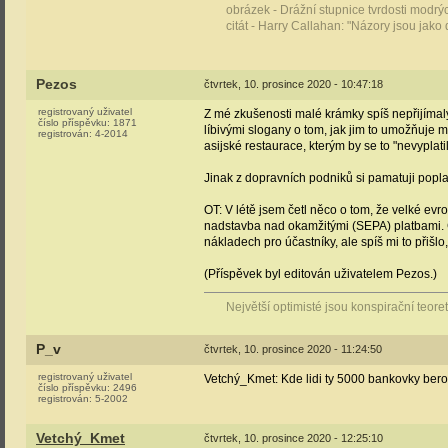
obrázek - Drážní stupnice tvrdosti modr
citát - Harry Callahan: "Názory jsou jako 
Pezos
čtvrtek, 10. prosince 2020 - 10:47:18
registrovaný uživatel
Z mé zkušenosti malé krámky spíš nepřijímaly 
číslo příspěvku:
1871
líbivými slogany o tom, jak jim to umožňuje m
registrován:
4-2014
asijské restaurace, kterým by se to "nevypla
Jinak z dopravních podniků si pamatuji popla
OT: V létě jsem četl něco o tom, že velké evr
nadstavba nad okamžitými (SEPA) platbami. Č
nákladech pro účastníky, ale spíš mi to přišlo,
(Příspěvek byl editován uživatelem Pezos.)
Největší optimisté jsou konspirační teoreti
P_v
čtvrtek, 10. prosince 2020 - 11:24:50
registrovaný uživatel
Vetchý_Kmet: Kde lidi ty 5000 bankovky be
číslo příspěvku:
2496
registrován:
5-2002
Vetchý_Kmet
čtvrtek, 10. prosince 2020 - 12:25:10