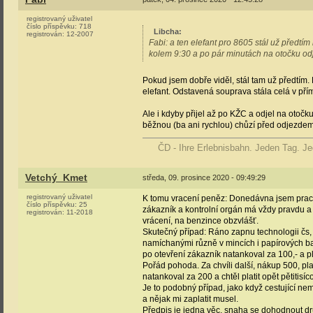
registrovaný uživatel
číslo příspěvku:
718
Libcha
:
registrován:
12-2007
Fabi: a ten elefant pro 8605 stál už předt
kolem 9:30 a po pár minutách na otočku od
Pokud jsem dobře viděl, stál tam už předtím. 
elefant. Odstavená souprava stála celá v pří
Ale i kdyby přijel až po KŽC a odjel na otočk
běžnou (ba ani rychlou) chůzí před odjezdem 
ČD - Ihre Erlebnisbahn. Jeden Tag. Je
Vetchý_Kmet
středa, 09. prosince 2020 - 09:49:29
registrovaný uživatel
K tomu vracení peněz: Donedávna jsem pracov
číslo příspěvku:
25
zákazník a kontrolní orgán má vždy pravdu a ž
registrován:
11-2018
vrácení, na benzince obzvlášť.
Skutečný případ: Ráno zapnu technologii čs, 
namíchanými různě v mincích i papírových ba
po otevření zákazník natankoval za 100,- a pla
Pořád pohoda. Za chvíli další, nákup 500, pl
natankoval za 200 a chtěl platit opět pětitisí
Je to podobný případ, jako když cestující n
a nějak mi zaplatit musel.
Předpis je jedna věc, snaha se dohodnout druhá