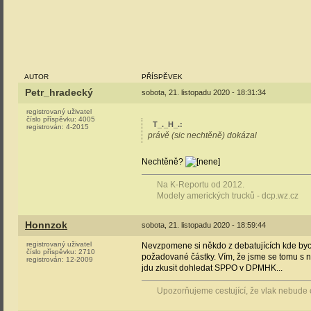
AUTOR
PŘÍSPĚVEK
Petr_hradecký
sobota, 21. listopadu 2020 - 18:31:34
registrovaný uživatel
číslo příspěvku:
4005
T_._H_.
:
registrován:
4-2015
právě (sic nechtěně) dokázal
Nechtěně?
Na K-Reportu od 2012.
Modely amerických trucků - dcp.wz.cz
Honnzok
sobota, 21. listopadu 2020 - 18:59:44
registrovaný uživatel
Nevzpomene si někdo z debatujících kde bych
číslo příspěvku:
2710
požadované částky. Vím, že jsme se tomu s n
registrován:
12-2009
jdu zkusit dohledat SPPO v DPMHK...
Upozorňujeme cestující, že vlak nebude