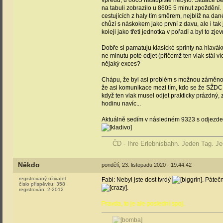
vpředu, u 8605 nástupiště nebylo. Situace be
na tabuli zobrazilo u 8605 5 minut zpoždění. 
cestujících z haly tím směrem, nejblíž na d
chůzí s náskokem jako první z davu, ale i tak 
koleji jako třetí jednotka v pořadí a byl to zj
Dobře si pamatuju klasické sprinty na hlavák
ne minutu poté odjet (přičemž ten vlak stál 
nějaký exces?
Chápu, že byl asi problém s možnou záměnou s 
že asi komunikace mezi tím, kdo se že SŽDC s
když ten vlak musel odjet prakticky prázdný, z
hodinu navíc...
Aktuálně sedím v následném 9323 s odjezdem
ČD - Ihre Erlebnisbahn. Jeden Tag. Je
Někdo
pondělí, 23. listopadu 2020 - 19:44:42
registrovaný uživatel
Fabi: Nebyl jste dost tvrdý
. Páteč
číslo příspěvku:
358
.
registrován:
2-2012
Pravda, to je ale poslední spoj.