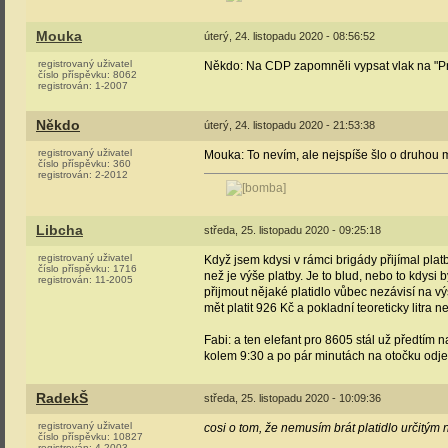
Mouka
úterý, 24. listopadu 2020 - 08:56:52
registrovaný uživatel
Někdo: Na CDP zapomněli vypsat vlak na "Pr
číslo příspěvku:
8062
registrován:
1-2007
Někdo
úterý, 24. listopadu 2020 - 21:53:38
registrovaný uživatel
Mouka: To nevím, ale nejspíše šlo o druhou 
číslo příspěvku:
360
registrován:
2-2012
Libcha
středa, 25. listopadu 2020 - 09:25:18
registrovaný uživatel
Když jsem kdysi v rámci brigády přijímal plat
číslo příspěvku:
1716
než je výše platby. Je to blud, nebo to kdysi
registrován:
11-2005
přijmout nějaké platidlo vůbec nezávisí na vý
mět platit 926 Kč a pokladní teoreticky litra 
Fabi: a ten elefant pro 8605 stál už předtí
kolem 9:30 a po pár minutách na otočku odje
RadekŠ
středa, 25. listopadu 2020 - 10:09:36
registrovaný uživatel
cosi o tom, že nemusím brát platidlo určitým 
číslo příspěvku:
10827
registrován:
4-2003