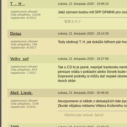
T_._H_.
sobota, 21. listopadu 2020 - 19:08:10
registrovaný uživatel
Jaký význam budou mít SPP DPMHK pro ces
číslo příspěvku:
13249
registrován:
8-2012
電車オタク
Dotaz
sobota, 21. listopadu 2020 - 19:14:39
registrovaný uživatel
Tedy obdivuji T. H. jak dokáže během pár h
číslo příspěvku:
158
registrován:
8-2017
Velky_sef
sobota, 21. listopadu 2020 - 19:27:58
registrovaný uživatel
Tak u CD to je jasné, neprijať bankovku nemô
číslo příspěvku:
874
peniaze vrátia v pokladni alebo človek bude
registrován:
7-2017
Dopravné podniky si môžu dať nejaké obmedz
dvoch strán
Aleš_Liesk.
sobota, 21. listopadu 2020 - 20:48:26
registrovaný uživatel
Nevzpomene si někdo z debatujících kde byc
číslo příspěvku:
7156
Zkuste nějakou reklamu Viktora Koženého na 
registrován:
9-2011
Všichni jste volové. Servít