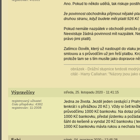
Ano. Pokud to někdo udělá, tak riskuje posti
že povinnost obchodníka přijmout nějaké plati
druhou stranu, když budete mět platit 926 Kč 
Pokud nemáte nazpátek v obchodě protože pr
Neexistuje žádná povinnost mít nazpátek. Nej
právo jimi platit).
Zatímco člověk, který už nastoupil do vlaku j
smlouvu a s průvodčím už jen řeší platbu. Kro
protože tam se s tím musíte jako dopravce ně
obrázek - Drážní stupnice tvrdosti modr
citát - Harry Callahan: "Názory jsou jako 
Výpravčíxy
středa, 25. listopadu 2020 - 11:41:15
registrovaný uživatel
Jedna ze života. Jezdil jeden cestující z Prah
číslo příspěvku:
4382
tenkrát i s přirážkou 20 Kč ). Vždy si četl kní
registrován:
11-2008
průvodčímu 1000 Kč bankovku. Na dotaz prů
1000 Kč bankovku, předal jízdenku a požádal
šáhl do kešeně a vyndal 20 Kč bankovku ( tenk
1000 Kč bankovku mávla rukou a nechala ho d
Fabi
pátek, 04. prosince 2020 - 12:45:28