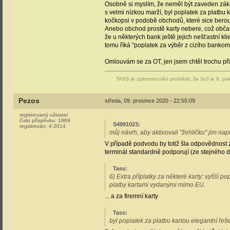
Osobně si myslím, že neměl být zaveden zá
s velmi nízkou marží, byl poplatek za platbu 
kočkopsi v podobě obchodů, které sice berou k
Anebo obchod prostě karty nebere, což občas
že u některých bank ještě jejich nešťastní kl
tomu říká "poplatek za výběr z cizího bankom
Omlouvám se za OT, jen jsem chtěl trochu přib
TASS je zplnomocněn prohlásit, že 3x3 je 9, pak
Pezos
středa, 09. prosince 2020 - 22:55:09
registrovaný uživatel
číslo příspěvku:
1869
S4991023
:
registrován:
4-2014
můj návrh, aby aktivovali "žehličku" jim nap
V případě podvodu by totiž šla odpovědnos
terminál standardně podporují (ze stejného 
Tass
:
6) Extra příplatky za některé karty: vyšší po
platby kartami vydanými mimo EU.
... a za firemní karty
Tass
:
byl poplatek za platbu kartou elegantní řeš