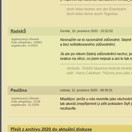
doch liebe keinen von der Eisenbahn
doch liebe keine ausm Tagebau
RadekŠ
čtvrtek, 10. prosince 2020 - 15:52:02
registrovaný uživatel
Nesnažím se to racionálně zdůvodnit. Stejně
číslo příspěvku:
10862
a bez sofistikovaného zdůvodnění,
registrován:
4-2003
Já ale po nikom žádný zdůvodnění nechci, jen
reakce na něco, co jsem nepsal a ani to tak 
obrázek - Drážní stupnice tvrdosti modr
citát - Harry Callahan: "Názory jsou jako 
Paul2no
sobota, 12. prosince 2020 - 08:35:01
registrovaný uživatel
Mladějov: jenže u nás nesmíte jako obchodník
číslo příspěvku:
2238
tak akorát znepříjemnit (z pěti pokladen čtyř
registrován:
11-2009
nezbavíte.
Přejít z archivu 2020 do aktuální diskuse