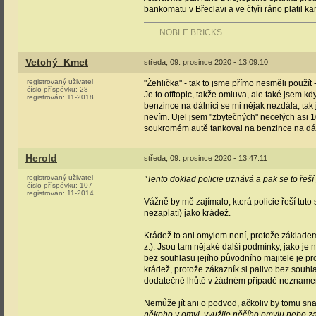
bankomatu v Břeclavi a ve čtyři ráno platil ka
NOBLE BRICKS
Vetchý_Kmet
středa, 09. prosince 2020 - 13:09:10
registrovaný uživatel
"Žehlička" - tak to jsme přímo nesměli použít -
číslo příspěvku:
28
Je to offtopic, takže omluva, ale také jsem 
registrován:
11-2018
benzince na dálnici se mi nějak nezdála, tak
nevím. Ujel jsem "zbytečných" necelých asi 
soukromém autě tankoval na benzince na dálnic
Herold
středa, 09. prosince 2020 - 13:47:11
registrovaný uživatel
"Tento doklad policie uznává a pak se to řeší
číslo příspěvku:
107
registrován:
11-2014
Vážně by mě zajímalo, která policie řeší tuto
nezaplatí) jako krádež.
Krádež to ani omylem není, protože základem sk
z.). Jsou tam nějaké další podmínky, jako je na
bez souhlasu jejího původního majitele je pr
krádež, protože zákazník si palivo bez souhla
dodatečné lhůtě v žádném případě neznamená
Nemůže jít ani o podvod, ačkoliv by tomu sna
někoho v omyl, využije něčího omylu nebo za