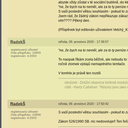
abyste vždy zůstal v té sociální bublině, do k
"ne, že bych na to neměl, ale za to ty peníze
S vaší poslední větou souhlasím - pokud to 
Jsem rád, že žádný zákon nepřikazuje zákazní
vím???? Pěkný den.
(Příspěvek byl editován uživatelem Vetchý_K
RadekŠ
středa, 09. prosince 2020 - 17:39:57
registrovaný uživatel
"ne, že bych na to neměl, ale za to ty peníze
číslo příspěvku:
10855
registrován:
4-2003
To naopak říkám zcela běžné, ale nebudu to ř
ročně zlomek výdajů nemajetného lemtače.
V tomhle je právě ten rozdíl.
obrázek - Drážní stupnice tvrdosti modr
citát - Harry Callahan: "Názory jsou jako 
RadekŠ
středa, 09. prosince 2020 - 17:50:42
registrovaný uživatel
S vaší poslední větou souhlasím - pokud to 
číslo příspěvku:
10856
registrován:
4-2003
Zákon 526/1990 SB. nic nedovoluje!! Ten řeší