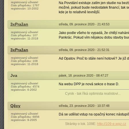
registrovaný uživatel
Na Povstání existuje zatím jen studie na bez
číslo příspěvku:
1767
možné, pokud bude nedostatek financí, tak se
registrován:
10-2002
kde je to relativně levnější.
3xPražan
středa, 09. prosince 2020 - 21:43:53
registrovaný uživatel
Jako podle všeho to vypadá, že chtějí nahánět
číslo příspěvku:
107
Pankrác. Pokud vím nějakou dobu stavby bude t
registrován:
11-2018
3xPražan
středa, 09. prosince 2020 - 21:52:31
registrovaný uživatel
Ad Opatov. Proč to stále není hotové? Je již 
číslo příspěvku:
108
registrován:
11-2018
Jva
pátek, 18. prosince 2020 - 08:47:27
registrovaný uživatel
Na webu DPP je nová sekce o trase D.
číslo příspěvku:
4574
registrován:
6-2002
Cynik - tak říká optimista realistovi...
Qěcy
středa, 23. prosince 2020 - 10:37:48
registrovaný uživatel
Dá se udělat vstup na opačný konec nástupi
číslo příspěvku:
6856
registrován:
9-2005
Stránky o lok. 109E:
http://109-e.wgz.cz