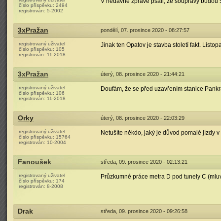
V nedávné zprávě psali, že soupravy budou 5
číslo příspěvku:
2494
registrován:
5-2002
3xPražan
pondělí, 07. prosince 2020 - 08:27:57
registrovaný uživatel
Jinak ten Opatov je stavba století fakt. Listo
číslo příspěvku:
105
registrován:
11-2018
3xPražan
úterý, 08. prosince 2020 - 21:44:21
registrovaný uživatel
Doufám, že se před uzavřením stanice Pankrá
číslo příspěvku:
106
registrován:
11-2018
Orky
úterý, 08. prosince 2020 - 22:03:29
registrovaný uživatel
Netušíte někdo, jaký je důvod pomalé jízdy 
číslo příspěvku:
15764
registrován:
10-2004
Fanoušek
středa, 09. prosince 2020 - 02:13:21
registrovaný uživatel
Průzkumné práce metra D pod tunely C (mluv
číslo příspěvku:
174
registrován:
8-2008
Drak
středa, 09. prosince 2020 - 09:26:58