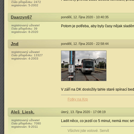
číslo příspěvku:
2472
registrován:
5-2002
Daarzyn67
pondělí, 12. října 2020 - 10:40:35
registrovaný uživatel
Potom je potřeba, aby byly časy nějak sladěn
číslo příspěvku:
39
registrován:
8-2020
Jnd
pondělí, 12. října 2020 - 22:58:44
registrovaný uživatel
číslo příspěvku:
13327
registrován:
4-2003
V září na DK dosložily tahle staré spínací bedny
Fotky na Krp
Aleš_Liesk.
úterý, 13. října 2020 - 17:08:19
registrovaný uživatel
Ladit něco, co jezdí co 5 minut, nemá moc sm
číslo příspěvku:
7080
registrován:
9-2011
Všichni jste volové. Servít