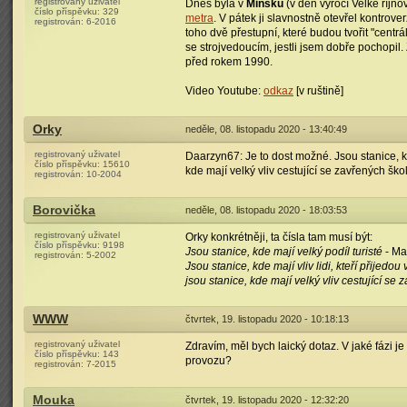
registrovaný uživatel
Dnes byla v
Minsku
(v den výročí Velké říjn
číslo příspěvku:
329
metra
. V pátek ji slavnostně otevřel kontrov
registrován:
6-2016
toho dvě přestupní, které budou tvořit "centrál
se strojvedoucím, jestli jsem dobře pochopil.
před rokem 1990.
Video Youtube:
odkaz
[v ruštině]
Orky
neděle, 08. listopadu 2020 - 13:40:49
registrovaný uživatel
Daarzyn67: Je to dost možné. Jsou stanice, kde 
číslo příspěvku:
15610
kde mají velký vliv cestující se zavřených škol.
registrován:
10-2004
Borovička
neděle, 08. listopadu 2020 - 18:03:53
registrovaný uživatel
Orky konkrétněji, ta čísla tam musí být:
číslo příspěvku:
9198
Jsou stanice, kde mají velký podíl turisté
- Mal
registrován:
5-2002
Jsou stanice, kde mají vliv lidi, kteří přijedo
jsou stanice, kde mají velký vliv cestující se 
WWW
čtvrtek, 19. listopadu 2020 - 10:18:13
registrovaný uživatel
Zdravím, měl bych laický dotaz. V jaké fázi 
číslo příspěvku:
143
provozu?
registrován:
7-2015
Mouka
čtvrtek, 19. listopadu 2020 - 12:32:20