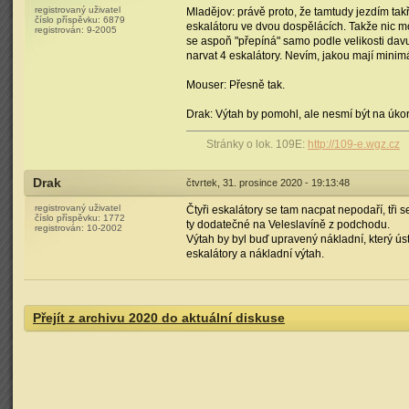
registrovaný uživatel
Mladějov: právě proto, že tamtudy jezdím ta
číslo příspěvku:
6879
eskalátoru ve dvou dospělácích. Takže nic mo
registrován:
9-2005
se aspoň "přepíná" samo podle velikosti davu
narvat 4 eskalátory. Nevím, jakou mají minim
Mouser: Přesně tak.
Drak: Výtah by pomohl, ale nesmí být na úko
Stránky o lok. 109E:
http://109-e.wgz.cz
Drak
čtvrtek, 31. prosince 2020 - 19:13:48
registrovaný uživatel
Čtyři eskalátory se tam nacpat nepodaří, tři 
číslo příspěvku:
1772
ty dodatečné na Veleslavíně z podchodu.
registrován:
10-2002
Výtah by byl buď upravený nákladní, který ús
eskalátory a nákladní výtah.
Přejít z archivu 2020 do aktuální diskuse