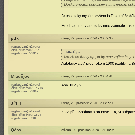
Déčka připadá současný stav s jedním esk
Já teda taky myslím, ovšem to D se může děl
Mmch ad fronty ap., to by mne zajímalo, jak 
pdk
úterý, 29. prosince 2020 - 20:32:35
registrovaný uživatel
číslo příspěvku:
786
Mladějov
:
registrován:
4-2019
Mmch ad fronty ap., to by mne zajímalo, jak
Autobusy z JM před rokem 1980 jezdily na B
Mladějov
úterý, 29. prosince 2020 - 20:34:41
registrovaný uživatel
Aha. Kudy ?
číslo příspěvku:
15715
registrován:
3-2007
Jiří_T
úterý, 29. prosince 2020 - 20:49:29
registrovaný uživatel
Z JM přes Spořilov a po trase 118, Mladějove 
číslo příspěvku:
1574
registrován:
9-2005
Qěcy
středa, 30. prosince 2020 - 21:19:04