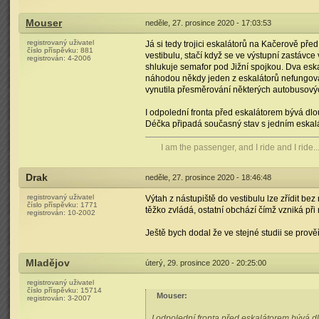
Mouser
neděle, 27. prosince 2020 - 17:03:53
registrovaný uživatel
Já si tedy trojici eskalátorů na Kačerově p
číslo příspěvku:
881
vestibulu, stačí když se ve výstupní zastávce
registrován:
4-2006
shlukuje semafor pod Jižní spojkou. Dva eska
náhodou někdy jeden z eskalátorů nefungoval
vynutila přesměrování některých autobusový
I odpolední fronta před eskalátorem bývá dlo
Déčka připadá současný stav s jedním eskal
I am the passenger, and I ride and I ride..
Drak
neděle, 27. prosince 2020 - 18:46:48
registrovaný uživatel
Výtah z nástupiště do vestibulu lze zřídit bez
číslo příspěvku:
1771
těžko zvládá, ostatní obchází čímž vzniká při
registrován:
10-2002
Ještě bych dodal že ve stejné studii se prově
Mladějov
úterý, 29. prosince 2020 - 20:25:00
registrovaný uživatel
číslo příspěvku:
15714
Mouser
:
registrován:
3-2007
I odpolední fronta před eskalátorem bývá d