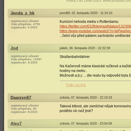
Videa z let 1998-2003: www.youtube.co
Jenda_z_hk
pondělí, 02. listopadu 2020 - 11:24:10
registrovaný uživatel
Kuriózní nehoda metra v Rotterdamu:
číslo příspěvku:
4756
https://twitter.com/010fotograaf/status/13
registrován:
4-2003
https://www.youtube.com/watch?v=tqPwaAp
...čelní vůz před pádem zachránilo umělecké 
Jnd
pátek, 06. listopadu 2020 - 22:32:30
registrovaný uživatel
Straßenbahnfahrer
číslo příspěvku:
13397
registrován:
4-2003
Na Kačerově máme klasické ručkové a každé j
hodiny na metru .
Možnosti a,b,c ... dle realu by odpověd byla
Fotky na Krp
Daarzyn67
sobota, 07. listopadu 2020 - 22:19:18
registrovaný uživatel
Taková blbost, ale zamíchal nějak koronavirus
číslo příspěvku:
80
postihlo víc než jiné?
registrován:
8-2020
Alex7
sobota, 07. listopadu 2020 - 23:04:59