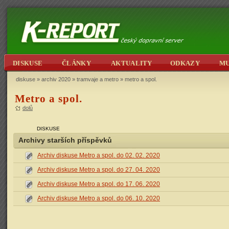
DISKUSE
ČLÁNKY
AKTUALITY
ODKAZY
M
diskuse
»
archiv 2020
»
tramvaje a metro
» metro a spol.
Metro a spol.
dolů
DISKUSE
Archivy starších příspěvků
Archiv diskuse Metro a spol. do 02. 02. 2020
Archiv diskuse Metro a spol. do 27. 04. 2020
Archiv diskuse Metro a spol. do 17. 06. 2020
Archiv diskuse Metro a spol. do 06. 10. 2020