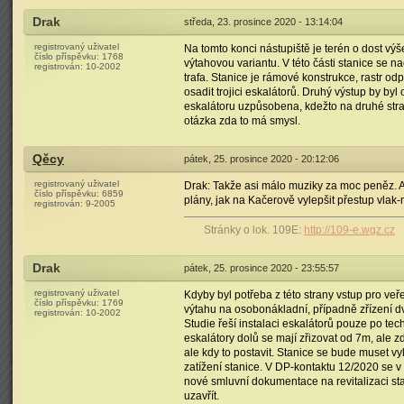
Drak
středa, 23. prosince 2020 - 13:14:04
registrovaný uživatel
Na tomto konci nástupiště je terén o dost výš
číslo příspěvku:
1768
výtahovou variantu. V této části stanice se 
registrován:
10-2002
trafa. Stanice je rámové konstrukce, rastr o
osadit trojici eskalátorů. Druhý výstup by byl
eskalátoru uzpůsobena, kdežto na druhé stra
otázka zda to má smysl.
Qěcy
pátek, 25. prosince 2020 - 20:12:06
registrovaný uživatel
Drak: Takže asi málo muziky za moc peněz. A 
číslo příspěvku:
6859
plány, jak na Kačerově vylepšit přestup vlak
registrován:
9-2005
Stránky o lok. 109E:
http://109-e.wgz.cz
Drak
pátek, 25. prosince 2020 - 23:55:57
registrovaný uživatel
Kdyby byl potřeba z této strany vstup pro veře
číslo příspěvku:
1769
výtahu na osobonákladní, případně zřízení dv
registrován:
10-2002
Studie řeší instalaci eskalátorů pouze po tec
eskalátory dolů se mají zřizovat od 7m, ale z
ale kdy to postavit. Stanice se bude muset 
zatížení stanice. V DP-kontaktu 12/2020 se v
nové smluvní dokumentace na revitalizaci sta
uzavřít.