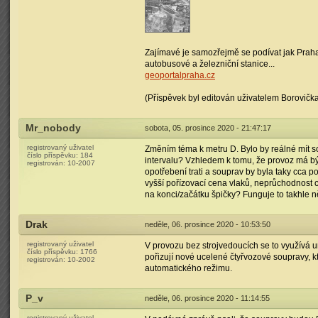
Zajímavé je samozřejmě se podívat jak Praha
autobusové a železniční stanice...
geoportalpraha.cz
(Příspěvek byl editován uživatelem Borovička
Mr_nobody
sobota, 05. prosince 2020 - 21:47:17
registrovaný uživatel
Změním téma k metru D. Bylo by reálné mít s
číslo příspěvku:
184
intervalu? Vzhledem k tomu, že provoz má být 
registrován:
10-2007
opotřebení trati a souprav by byla taky cca po
vyšší pořízovací cena vlaků, neprůchodnost 
na konci/začátku špičky? Funguje to takhle n
Drak
neděle, 06. prosince 2020 - 10:53:50
registrovaný uživatel
V provozu bez strojvedoucích se to využívá u
číslo příspěvku:
1766
pořizují nové ucelené čtyřvozové soupravy, 
registrován:
10-2002
automatického režimu.
P_v
neděle, 06. prosince 2020 - 11:14:55
registrovaný uživatel