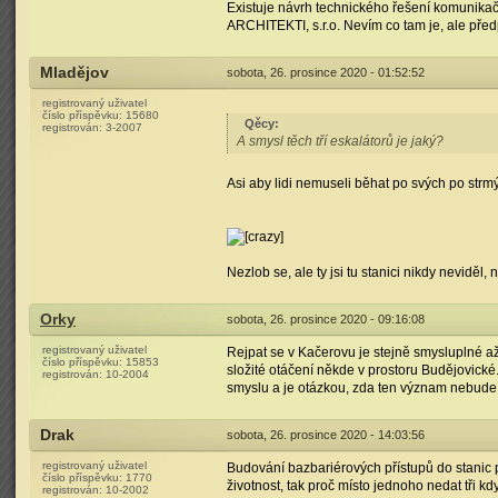
Existuje návrh technického řešení komunikač
ARCHITEKTI, s.r.o. Nevím co tam je, ale pře
Mladějov
sobota, 26. prosince 2020 - 01:52:52
registrovaný uživatel
číslo příspěvku:
15680
Qěcy
:
registrován:
3-2007
A smysl těch tří eskalátorů je jaký?
Asi aby lidi nemuseli běhat po svých po str
Nezlob se, ale ty jsi tu stanici nikdy neviděl,
Orky
sobota, 26. prosince 2020 - 09:16:08
registrovaný uživatel
Rejpat se v Kačerovu je stejně smysluplné a
číslo příspěvku:
15853
složité otáčení někde v prostoru Budějovické.
registrován:
10-2004
smyslu a je otázkou, zda ten význam nebude t
Drak
sobota, 26. prosince 2020 - 14:03:56
registrovaný uživatel
Budování bazbariérových přístupů do stanic 
číslo příspěvku:
1770
životnost, tak proč místo jednoho nedat tři kd
registrován:
10-2002