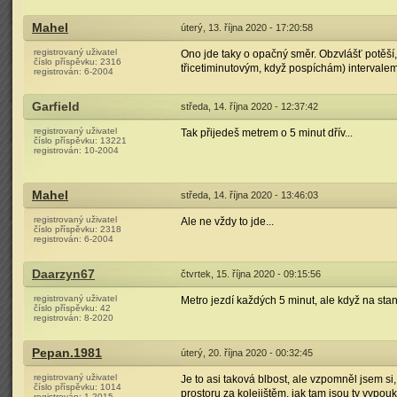
Mahel
úterý, 13. října 2020 - 17:20:58
registrovaný uživatel
Ono jde taky o opačný směr. Obzvlášť potěší,
číslo příspěvku:
2316
třicetiminutovým, když pospíchám) intervalem
registrován:
6-2004
Garfield
středa, 14. října 2020 - 12:37:42
registrovaný uživatel
Tak přijedeš metrem o 5 minut dřív...
číslo příspěvku:
13221
registrován:
10-2004
Mahel
středa, 14. října 2020 - 13:46:03
registrovaný uživatel
Ale ne vždy to jde...
číslo příspěvku:
2318
registrován:
6-2004
Daarzyn67
čtvrtek, 15. října 2020 - 09:15:56
registrovaný uživatel
Metro jezdí každých 5 minut, ale když na stan
číslo příspěvku:
42
registrován:
8-2020
Pepan.1981
úterý, 20. října 2020 - 00:32:45
registrovaný uživatel
Je to asi taková blbost, ale vzpomněl jsem si
číslo příspěvku:
1014
prostoru za kolejištěm, jak tam jsou ty vypou
registrován:
1-2015