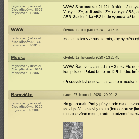
registrovaný uživatel
WWW: Stacionárka už běží nějaké +- 3 roky a 
číslo příspěvku:
8057
Vlaky s LZA jezdí podle LZA a vlaky s ARS jez
registrován:
1-2007
ARS. Stacionárka ARS bude vypnuta, až bu
WWW
čtvrtek, 19. listopadu 2020 - 13:18:40
registrovaný uživatel
Mouka: Díky! A zhruba termín, kdy by měla 
číslo příspěvku:
144
registrován:
7-2015
Mouka
čtvrtek, 19. listopadu 2020 - 13:25:45
registrovaný uživatel
WWW: Řádově cca snad za +-3 roky. Ale nebert
číslo příspěvku:
8059
komplikace. Pokud bude mít DPP hodně fírů v 
registrován:
1-2007
(Příspěvek byl editován uživatelem mouka.)
Borovička
pátek, 27. listopadu 2020 - 20:00:12
registrovaný uživatel
Na geoportálu Prahy přibyla ortofota datovan
číslo příspěvku:
9225
tedy i počátek stavby metra (tou dobou se ji
registrován:
5-2002
o rozestavěné metro, pardon podzemní tramva