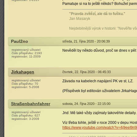
Pamatuje si na to ještě někdo? Bohužel jsem t
"Pravda zvítězí, ale dá to fušku."
Jan Masaryk
Nejdebilnější výrok v historii: "Nevěřte v
Paul2no
středa, 21. října 2020 - 20:06:39
registrovaný uživatel
Nevěděl by někdo důvod, proč se dnes v pět 
číslo příspěvku:
2193
registrován:
11-2009
Jirkahagen
čtvrtek, 22. října 2020 - 06:45:33
registrovaný uživatel
Závada na kabelech napájení PK ve st. LZ.
číslo příspěvku:
70
registrován:
5-2008
(Příspěvek byl editován uživatelem JirkaHag
Straßenbahnfahrer
sobota, 24. října 2020 - 22:15:00
registrovaný uživatel
Jnd: Mě také vždy zajímaly takovéhle detaily.
číslo příspěvku:
627
registrován:
3-2009
Viz třeba tohle, ještě v roce 2000 v depu Host
https://www.youtube.com/watch?v=4j9eeI9ri