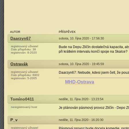
AUTOR
PŘÍSPĚVEK
Daarzyn67
sobota, 10. října 2020 - 17:56:30
registrovaný uživatel
Bude na Depu Zličín dostatečná kapacita, ab
číslo příspěvku:
38
při krátkém intervalu končí spoje na Skalce?
registrován:
8-2020
Ostravák
sobota, 10. října 2020 - 19:45:59
registrovaný uživatel
Daarzyn67: Nebude, kdesi jsem četl, že pouze
číslo příspěvku:
6902
registrován:
5-2005
MHD-Ostrava
Tomíno0411
neděle, 11. října 2020 - 13:23:54
neregistrovaný host
Je plánován pásmový provoz Zličín - Depo Zli
P_v
neděle, 11. října 2020 - 16:20:30
registrovaný uživatel
Pásmový provoz bude docela komedie, protože 