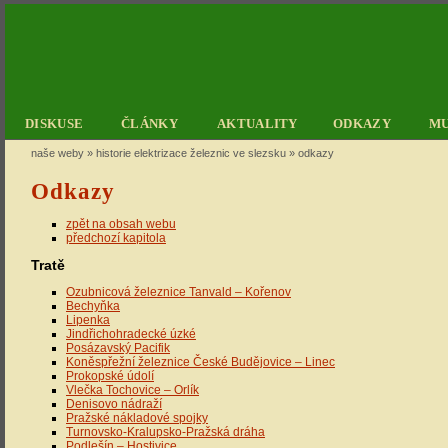
DISKUSE
ČLÁNKY
AKTUALITY
ODKAZY
M
naše weby »
historie elektrizace železnic ve slezsku
»
odkazy
Odkazy
zpět na obsah webu
předchozí kapitola
Tratě
Ozubnicová železnice Tanvald – Kořenov
Bechyňka
Lipenka
Jindřichohradecké úzké
Posázavský Pacifik
Koněspřežní železnice České Budějovice – Linec
Prokopské údolí
Vlečka Tochovice – Orlík
Denisovo nádraží
Pražské nákladové spojky
Turnovsko-Kralupsko-Pražská dráha
Podlešín – Hostivice