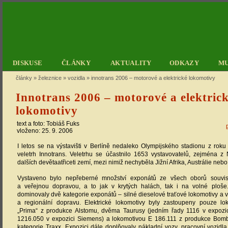
DISKUSE
ČLÁNKY
AKTUALITY
ODKAZY
M
články
»
železnice
»
vozidla
»
innotrans 2006 – motorové a elektrické lokomotivy
Innotrans 2006 – motorové a elektric
lokomotivy
text a foto:
Tobiáš Fuks
vloženo: 25. 9. 2006
I letos se na výstavišti v Berlíně nedaleko Olympijského stadionu z roku
veletrh Innotrans. Veletrhu se účastnilo 1653 vystavovatelů, zejména 
dalších devětaatřiceti zemí, mezi nimiž nechyběla Jižní Afrika, Austrálie neb
Vystaveno bylo nepřeberné množství exponátů ze všech oborů souvise
a veřejnou dopravou, a to jak v krytých halách, tak i na volné ploše
dominovaly dvě kategorie exponátů – silné dieselové traťové lokomotivy a 
a regionální dopravu. Elektrické lokomotivy byly zastoupeny pouze lo
„Prima“ z produkce Alstomu, dvěma Taurusy (jedním řady 1116 v expoz
1216.050 v expozici Siemens) a lokomotivou E 186.111 z produkce Bomba
kategorie Traxx. Expozici dále doplňovaly nákladní vozy, pracovní vozidla