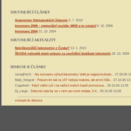
SOUVISEJÍCÍ ČLÁNKY
Asiarunner Vietnamských železnic
5. 7. 2010
Innotrans 2006 – regionální vozidla, MHD a to ostatní
6. 10. 2006
Innotrans 2004
21. 10. 2004
SOUVISEJÍCÍ AKTUALITY
Nejvýkonnější lokomotivy z Česka?
13. 1. 2010
ŠKODA nehodlá platit pokutu za zpoždění dodávek lokomotiv
28. 10. 2009
DISKUSE K ČLÁNKU
neregPetrS. -
Na seznamu výhod lokomotivy Voith je nejpozoruhodn...
27.09.06 1
Malý_fotograf -
Pokud vím tak ta 14T nebyla maketa, ale první člán...
07.10.06 13
Cogwheel -
Když vidím (už i na našich tratích hojně provozova...
09.10.06 12:45
Dj_cargo -
železná ruda by se v nich asi vozit nedala. S tí...
09.10.06 13:08
vstoupit do diskuse