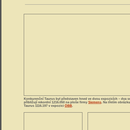
Konkurenční Taurus byl představen hned ve dvou expozicích – dva 
přibližují rekordní 1216.050 na ploše firmy
Siemens
. Na třetím obrázk
Taurus 1116.197 v expozici
ÖBB
.