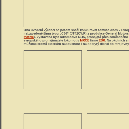
Oba uvedení výrobci se potom snaží konkurovat tomuto dnes v Evro
nejzavedenějšímu typu „C66“ (JT42CWR) z produkce General Motors
Motive
). Vystavena byla lokomotiva 6616, pronajatá přes současného
evropského pronajímatele lokomotiv
MRCE
firmě
ESR
. Na okolních s
můžeme kromě exteriéru nakouknout i na odkrytý diesel do strojovny