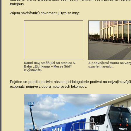
trolejbus.
Zájem návštěvníků dokomentují tyto snímky:
Ranní dav, směřující od stanice S-
A podvečerní fronta na vozy
Bahn „Eichkamp – Messe Süd“
uzavření areálu...
k výstavišti.
Pojďme se prostřednictvím následující fotogalerie podívat na nejzajímavější
exponáty, nejprve z oboru motorových lokomotiv.