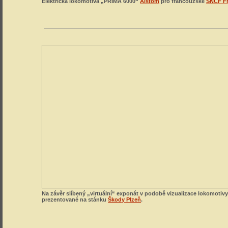
Elektrická lokomotiva „PRIMA 6000“
Alstom
pro francouzské
SNCF Fr
Na závěr slíbený „virtuální“ exponát v podobě vizualizace lokomotivy
prezentované na stánku
Škody Plzeň
.