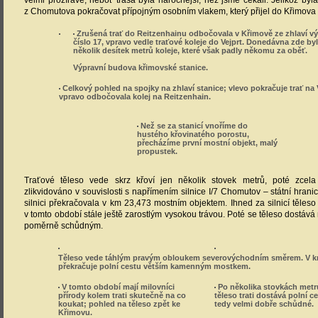
velmi prozíravé, neboť trasa byla náročnější, než jsme čekali. Jelikož byl
z Chomutova pokračovat přípojným osobním vlakem, který přijel do Křimova 
Zrušená trať do Reitzenhainu odbočovala v Křimově ze zhlaví 
číslo 17, vpravo vedle traťové koleje do Vejprt. Donedávna zde byl
několik desítek metrů koleje, které však padly někomu za oběť.
Výpravní budova křimovské stanice.
Celkový pohled na spojky na zhlaví stanice; vlevo pokračuje trať na V
vpravo odbočovala kolej na Reitzenhain.
Než se za stanicí vnoříme do
hustého křovinatého porostu,
přecházíme první mostní objekt, malý
propustek.
Traťové těleso vede skrz křoví jen několik stovek metrů, poté zcela
zlikvidováno v souvislosti s napřímením silnice I/7 Chomutov – státní hrani
silnici překračovala v km 23,473 mostním objektem. Ihned za silnicí těles
v tomto období stále ještě zarostlým vysokou trávou. Poté se těleso dostává
poměrně schůdným.
Těleso vede táhlým pravým obloukem severovýchodním směrem. V k
překračuje polní cestu větším kamenným mostkem.
V tomto období mají milovníci
Po několika stovkách metr
přírody kolem trati skutečně na co
těleso trati dostává polní ce
koukat; pohled na těleso zpět ke
tedy velmi dobře schůdné.
Křimovu.