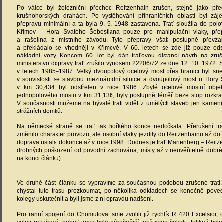
Po válce byl železniční přechod Reitzenhain zrušen, stejně jako pře
krušnohorských drahách. Po vystěhování příhraničních oblastí byl zá
přepravu minimální a ta byla 9. 5. 1948 zastavena. Trať sloužila do polo
Křimov – Hora Svatého Šebestiána pouze pro manipulační vlaky, pře
a rašelina z místního závodu. Tyto přepravy však postupně převzal
a překládalo se vhodněji v Křimově. V 60. letech se zde již pouze od
nákladní vozy. Koncem 60. let byl dán traťovou distancí návrh na zruše
ministerstvo dopravy trať zrušilo výnosem 22206/72 ze dne 12. 10. 1972. 
v letech 1985–1987. Velký dvoupolový ocelový most přes hranici byl sn
v souvislosti se stavbou mezinárodní silnice a dvoupolový most u Hory
v km 30,434 byl odstřelen v roce 1986. Zbylé ocelové mostní objek
jednopolového mostu v km 31,136, byly postupně téměř beze stop rozkr
V současnosti můžeme na bývalé trati vidět z umělých staveb jen kamen
strážních domků.
Na německé straně se trať tak hořkého konce nedočkala. Přerušení tra
změnilo charakter provozu, ale osobní vlaky jezdily do Reitzenhainu až do
doprava ustala dokonce až v roce 1998. Dodnes je trať Marienberg – Reitz
drobných poškození od povodní zachována, místy až v neuvěřitelně dobré
na konci článku).
Ve druhé části článku se vypravíme za současnou podobou zrušené trati.
chystal tuto trasu prozkoumat, po několika odkladech se konečně pov
kolegy uskutečnit a byli jsme z ní opravdu nadšeni.
Pro ranní spojení do Chomutova jsme zvolili již rychlík R 420 Excelsior,