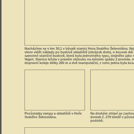
Nacházíme se v km 30,1 v bývalé stanici Hora Svatého Šebestiána. Ne
vlevo vidět základy po budově skladiště (obrázek dole), o kousek dál
samotné staniční budově, která byla jednotného typu, stejného jako n
Vejprt. Stanice ležela v pravém oblouku na mírném spádu 2 promile, 
dopravní koleje délky 260 m a dvě manipulační, z toho jedna byla kus
Pozůstatky rampy a skladiště v Hoře
Na druhém zhlaví se zachov
Svatého Šebestiána.
domek č. 279 téměř v půvo
podobě.