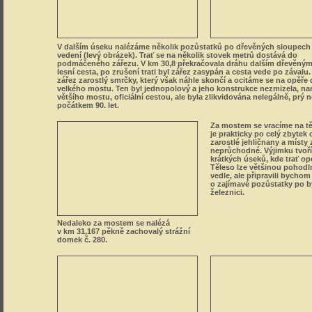
většího mostu, oficiální cestou, ale byla zlikvidována nelegálně, prý 
počátkem 90. let.
Za mostem se vracíme na tě
je prakticky po celý zbytek 
zarostlé jehličnany a místy 
neprůchodné. Výjimku tvoří
krátkých úseků, kde trať opo
Těleso lze většinou pohodln
vedle, ale připravili bychom
o zajímavé pozůstatky po b
železnici.
Nedaleko za mostem se nalézá
v km 31,167 pěkně zachovalý strážní
domek č. 280.
Následujících 500 metrů se
prodíráme hustým smrkov
porostem po tělese a naléz
drátovodů a velice dobře či
kilometrovníky. Pražce jsou
zachovalé. Vše je dobře