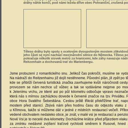
Těleso dráhy bylo spolu s ocelovým dvoupolovým mostem zlikvidová
jeho části se nyní nachází mezinárodní silnice do Německa. Těleso p
pokračuje několik stovek metrů za hranicemi, kde záhy navazuje nádr
Reitzenhain a dochovaná trať do Marienbergu.
Jsme probuzeni z romantického snu. Jelikož čas pokročil, musíme se vyda
Na nádraží do Reitzenhainu již dojít nestihneme. Původní plán, jít zpět po těl
kde se přiblíží červená turistická značka zavrhujeme kvůli náročnosti cesty
provozem se nám nechce už vůbec a tak se vydáváme nejprve po mo
k Jelenímu vrchu, ze které asi po půl kilometru odbočuje vpravo neznač
která nás s mírnou zacházkou dovede k červené značce na tzv. Privátku. 
obce Hora Svatého Šebestiána. Cestou ještě třikrát překřížíme trať, na
mostem před stanicí. Zbývá nám přes hodinu času do odjezdu vlaku z
u Křimova, takže si můžeme dát v jedné z místních restaurací večeři. Přítom
vedené obchvatem nedaleko obce, je znát, v malé vsi je restaurací a penzi
Nové Vsi je to necelé dva kilometry. Docházíme krátce před příjezdem vlaku o
za zmínku nedávné zvýšení traťové rychlosti směrem k Rusové, hned
rychlostník s číslem 90.
Závěrem bych rád upozornil případné zájemce o návštěvu trati, že cesta 
nijak jednoduchá, pokud se sem vydáte, počítejte s větší časovou rezervou, 
fotografujete a rádi se kocháte krajinou. Vemte si s sebou dobré boty, ná
jídla. Připomínám, že do obce Hora Svatého Šebestiána jezdí i o víkend
zpáteční spoj ovšem přijíždí do Chomutova dost pozdě, takže je vhodný spíš
tak ráno je časově výhodnější vlak, který navíc turistu doveze přímo ke zrušen