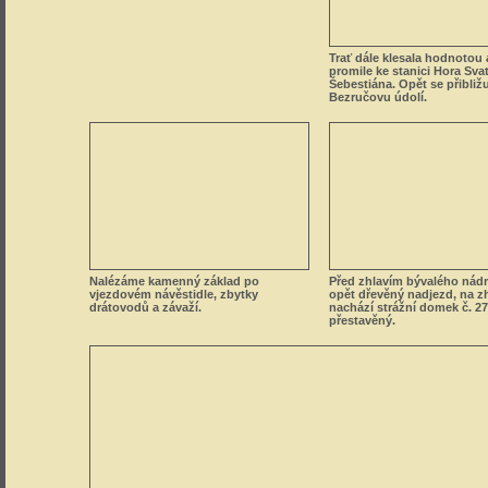
Nalézáme kamenný základ po
Před zhlavím bývalého nádr
vjezdovém návěstidle, zbytky
opět dřevěný nadjezd, na zh
drátovodů a závaží.
nachází strážní domek č. 27
přestavěný.