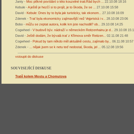
Cogwheel -
Pokud by tam někdo měl aktuálně cestu, zajímalo by...
06.11.08 10:57
Zdenek -
... nějak jsem se k netu teď nedostal, škoda, jel ...
05.12.08 19:56
vstoupit do diskuse
SOUVISEJÍCÍ DISKUSE
Tratě kolem Mostu a Chomutova