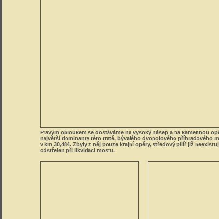
Pravým obloukem se dostáváme na vysoký násep a na kamennou op
největší dominanty této tratě, bývalého dvopolového příhradového 
v km 30,484. Zbyly z něj pouze krajní opěry, středový pilíř již neexistuj
odstřelen při likvidaci mostu.