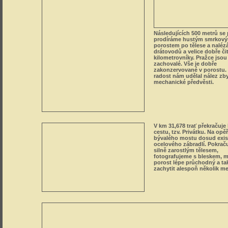
zakonzervované v porostu. 
radost nám udělal nález zb
mechanické předvěsti.
V km 31,678 trať překračuje 
cestu, tzv. Privátku. Na opě
bývalého mostu dosud exis
ocelového zábradlí. Pokrač
silně zarostlým tělesem,
fotografujeme s bleskem, mí
porost lépe průchodný a tak
zachytit alespoň několik met