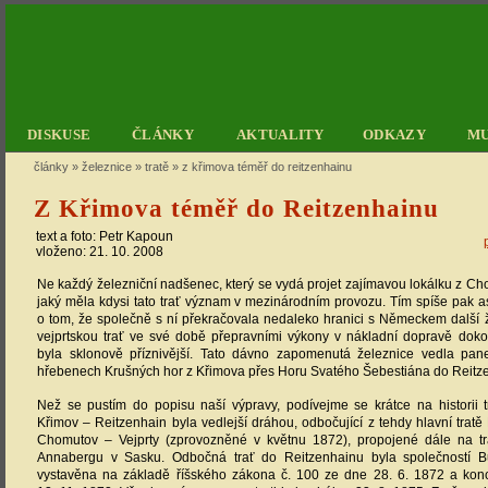
DISKUSE
ČLÁNKY
AKTUALITY
ODKAZY
M
články
»
železnice
»
tratě
»
z křimova téměř do reitzenhainu
Z Křimova téměř do Reitzenhainu
text a foto:
Petr Kapoun
vloženo: 21. 10. 2008
Ne každý železniční nadšenec, který se vydá projet zajímavou lokálku z Cho
jaký měla kdysi tato trať význam v mezinárodním provozu. Tím spíše pak a
o tom, že společně s ní překračovala nedaleko hranici s Německem další 
vejprtskou trať ve své době přepravními výkony v nákladní dopravě doko
byla sklonově příznivější. Tato dávno zapomenutá železnice vedla pa
hřebenech Krušných hor z Křimova přes Horu Svatého Šebestiána do Reit
Než se pustím do popisu naší výpravy, podívejme se krátce na historii tr
Křimov – Reitzenhain byla vedlejší dráhou, odbočující z tehdy hlavní trat
Chomutov – Vejprty (zprovozněné v květnu 1872), propojené dále na t
Annabergu v Sasku. Odbočná trať do Reitzenhainu byla společností B
vystavěna na základě říšského zákona č. 100 ze dne 28. 6. 1872 a konce