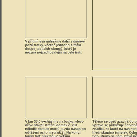
V přítmí lesa nalézáme další zajímavé
pozůstatky, včetně jednoho z mála
dosud stojících sloupů, který je
možná nejzachovalejší na celé trati.
V km 33,0 vycházíme na louku, vlevo
Těleso se opět uzavírá do p
dříve stával strážní domek č. 281,
vpravo se přibližuje červená
několik desítek metrů je zde násep po
značka, ze které na nás ne
odtěžení asi o metr nižší. Na konci
hledí skupina turistek. Od
louky trať překračuje větším
tyto útrapy se nám stává p
kamenným mostkem potok.
strážní domek č. 282, který 
postupně opravuje.