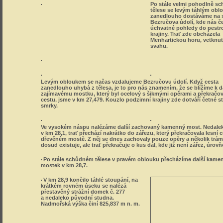
Po stále velmi pohodlně s
tělese se levým táhlým ob
zanedlouho dostáváme na 
Bezručova údolí, kde nás če
úchvatné pohledy do pestr
krajiny. Trať zde obcházela
Menhartickou horu, vetknut
svahu.
Levým obloukem se načas vzdalujeme Bezručovu údolí. Když cesta
zanedlouho uhybá z tělesa, je to pro nás znamením, že se blížíme k 
zajímavému mostku, který byl ocelový s šikmými opěrami a překračova
cestu, jsme v km 27,479. Kouzlo podzimní krajiny zde dotváří četné st
smrky.
Ve vysokém náspu nalézáme další zachovaný kamenný most. Nedale
v km 28,1, trať přechází nakrátko do zářezu, který překračovala lesní 
dřevěném mostě. Z něj se dnes zachovaly pouze opěry a několik trám
dosud existuje, ale trať překračuje o kus dál, kde již není zářez, úrovň
Po stále schůdném tělese v pravém oblouku přecházíme další kame
mostek v km 28,7.
V km 28,9 končilo táhlé stoupání, na
Trať dále klesala hodnotou
krátkém rovném úseku se nalézá
promile ke stanici Hora Sva
přestavěný strážní domek č. 277
Šebestiána. Opět se přibli
a nedaleko původní studna.
Bezručovu údolí.
Nadmořská výška činí 825,837 m n. m.