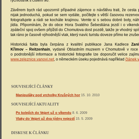
Historická fakta byla čerpána z kvalitní publikace Jana Kadlece
Zani
Křimov – Reitzenhain
, vydané Oblastním muzeem v Chomutově v roce
o podrobnější informace a historické fotografie lze doporučit velice zaj
www.zeleznice.vanovi.net
, o německém úseku pojednává například
článek 
SOUVISEJÍCÍ ČLÁNKY
Manipuláky pod vrcholky Krušných hor
15. 10. 2010
SOUVISEJÍCÍ AKTUALITY
Po kolejích do Vejprt už o víkendu
8. 6. 2009
Vlaky do Vejprt už dva týdny nejezdí
15. 5. 2009
DISKUSE K ČLÁNKU
Janty -
Moc pěkné povídání o této kouzelné trati.Rád bych ...
22.10.08 18:16
Kebule -
A ještě je hezčí si to projít, je to škoda, že se ...
27.10.08 15:58
David -
Kebule: Dnes by to byla jak turisticky, tak ekonom...
27.10.08 16:09
Zdenek -
Trať byla ekonomicky zajímavější než Vejprtská i v...
28.10.08 23:06
Bobo -
můžu se zeptat autora, kolik km jste nachodili? ob...
29.10.08 14:25
Cogwheel -
V budově býv. nádraží v německém Reitzenhainu je d...
29.10.08 15:
David -
Ještě dodám, že bývalá trať z Křimova směr Reitzen...
02.11.08 21:48