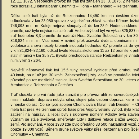
12. 11. 1872. Všeobecný provoz na trati byl zahájen 23. 8. 1875. Z němec
roce dorazila „Flöhatalbahn“ Chemnitz – Flöha – Marienberg – Reitzenhain.
Délka celé trati byla až do Reitzenhainu 14,490 km, na českém úze
odbočovala v km 23,080 vpravo z vejprtského zhlaví stanice Křimov, leží
748,093 m n. m. Koleje nejprve stoupaly až do km 28,9. Hodnota sklonu
promile, což bylo nejvíce na celé trati. Vrcholový bod byl ve výšce 825,837 
trať hodnotou 8,3 promile do nádraží Hora Svatého Šebestiána v km 3
818,824 m n. m. Víceméně v rovině překračovala dvěma dominantními 
vodoteče a znova necelý kilometr stoupala hodnotou 8,7 promile až do vý
v km 31,824–32,160, odkud trvale klesala skolonem 11 až 12 promile k př
státní hranici v km 35,871. Bývalá přechodová stanice Reitzenhain je v n
n. m. v km 37,264.
Největší nápravový tlak byl 15,5 tuny, traťová rychlost před druhou svě
40 km/h, po ní už jen 30 km/h. Zabezpečení jízdy vlaků se provádělo telefo
původně pouze mezilehlá stanice Hora Svatého Šebestiána, ve 30. letech vz
Menhartice a Reitzenhain v Čechách.
Trať sloužila v první řadě jako tranzitní pro převoz uhlí ze severočesk
místní nákladní doprava nebyla silná, stejně jako osobní doprava, které ne
v horské oblasti. Co se týče spojení Chomutova s hlavní tratí Dresden –
měla trať přes Reitzenhain oproti trase přes Vejprty většinu výhod. Byla kra
zatížení na nápravu a lepší byly i sklonové poměry. Ačkoliv byla stavěna
význam se stále zvyšoval, směřovaly tudy i dálkové relace z jižní Evrop
zemí. Pro srovnání, v roce 1930 zde bylo předáno 33 500 nákladních vozů, 
pouze 19 000 vozů. Během druhé světové války přes Reitzenhain projížděl
Chomutov – Chemnitz.