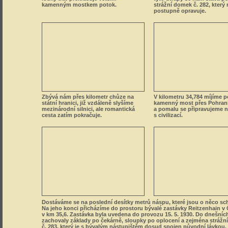
Zbývá nám přes kilometr chůze na
V kilometru 34,784 míjíme p
státní hranici, již vzdáleně slyšíme
kamenný most přes Pohrani
mezinárodní silnici, ale romantická
a pomalu se připravujeme n
cesta zatím pokračuje.
s civilizací.
Dostáváme se na poslední desítky metrů náspu, které jsou o něco sc
Na jeho konci přicházíme do prostoru bývalé zastávky Reitzenhain v
v km 35,6. Zastávka byla uvedena do provozu 15. 5. 1930. Do dnešníc
zachovaly základy po čekárně, sloupky po oplocení a zejména stráž
č. 283, který je s bývalým nástupištěm dosud spojen původní lávkou.
dráhy náhle končí, pod námi ležela dříve obec Pohraniční, zrušená po