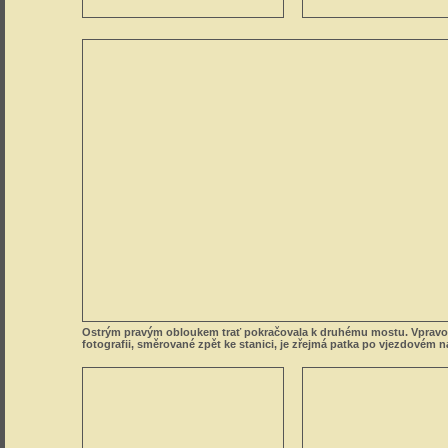
Ostrým pravým obloukem trať pokračovala k druhému mostu. Vpravo
fotografii, směrované zpět ke stanici, je zřejmá patka po vjezdovém n
V dalším úseku nalézáme několik pozůstatků po dřevěných sloupech
vedení (levý obrázek). Trať se na několik stovek metrů dostává do
podmáčeného zářezu. V km 30,8 překračovala dráhu dalším dřevěn
lesní cesta, po zrušení trati byl zářez zasypán a cesta vede po závalu
zářez zarostlý smrčky, který však náhle skončí a ocitáme se na opěře
velkého mostu. Ten byl jednopolový a jeho konstrukce nezmizela, na