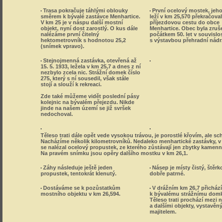
Trasa pokračuje táhlými oblouky
První ocelový mostek, jeh
směrem k bývalé zastávce Menhartice.
leží v km 25,570 překračova
V km 25 je v náspu další mostní
příjezdovou cestu do obce
objekt, nyní dost zarostlý. O kus dále
Menhartice. Obec byla zruš
nalézáme první čitelný
počátkem 50. let v souvislos
hektometrovník s hodnotou 25,2
s výstavbou přehradní nádr
(snímek vpravo).
Stejnojmenná zastávka, otevřená až
15. 5. 1933, ležela v km 25,7 a dnes z ní
nezbylo zcela nic. Strážní domek číslo
275, který s ní sousedil, však stále
stojí a slouží k rekreaci.
Zde také můžeme vidět poslední pásy
kolejnic na bývalém přejezdu. Nikde
jinde na našem území se již svršek
nedochoval.
Těleso trati dále opět vede vysokou trávou, je porostlé křovím, ale s
Nacházíme několik kilometrovníků. Nedaleko menhartické zastávky, v
se nalézal ocelový propustek, ze kterého zůstávají jen zbytky kamenn
Na pravém snímku jsou opěry dalšího mostku v km 26,1.
Záhy následuje ještě jeden
Násep je místy čistý, štěrk
propustek, tentokrát klenutý.
dobře patrné.
Dostáváme se k pozůstatkům
V drážním km 26,7 přicház
mostního objektu v km 26,594.
k bývalému strážnímu domk
Těleso trati prochází mezi 
a dalšími objekty, vystavěn
majitelem.