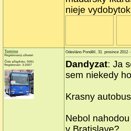
nieje vydobytok
Tomino
Odesláno Pondělí, 31. prosince 2012 -
Registrovaný uživatel
Dandyzat
: Ja 
Číslo příspěvku:
5061
Registrován:
3-2007
sem niekedy ho
Krasny autobus
Nebol nahodou 
v Bratislave?