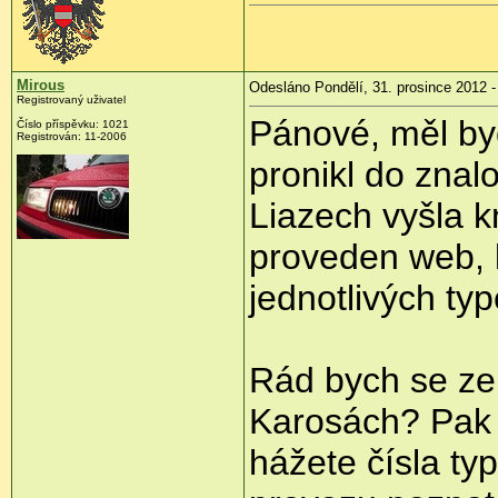
Mirous
Odesláno Pondělí, 31. prosince 2012 -
Registrovaný uživatel
Pánové, měl by
Číslo příspěvku:
1021
Registrován:
11-2006
pronikl do znal
Liazech vyšla k
proveden web, k
jednotlivých typ
Rád bych se zep
Karosách? Pak s
hážete čísla ty