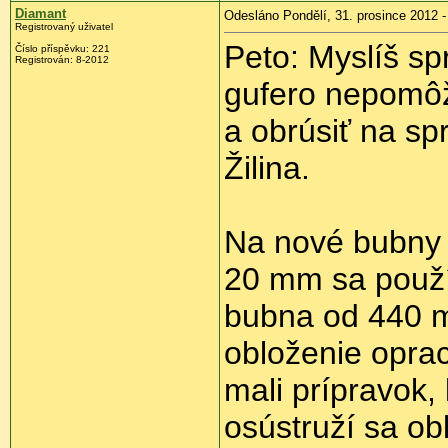
Diamant
Odesláno Pondělí, 31. prosince 2012 -
Registrovaný uživatel
Peto: Myslíš sp
Číslo příspěvku:
221
Registrován:
8-2012
gufero nepomôž
a obrúsiť na s
Žilina.
Na nové bubny 
20 mm sa použí
bubna od 440 m
obloženie oprac
mali prípravok,
osústruží sa o