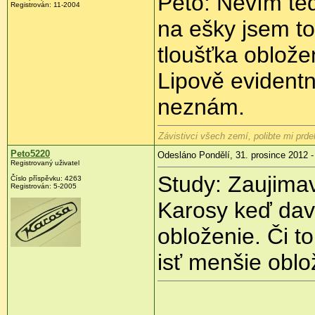
Peto: Nevím te
Registrován:
11-2004
na ešky jsem to
tloušťka oblože
Lipově evident
neznám.
Závistivci všech zemí, polibte mi prdel
Peto5220
Odesláno Pondělí, 31. prosince 2012 -
Registrovaný uživatel
Study: Zaujima
Číslo příspěvku:
4263
Registrován:
5-2005
Karosy keď dav
obloženie. Či 
isť menšie obl