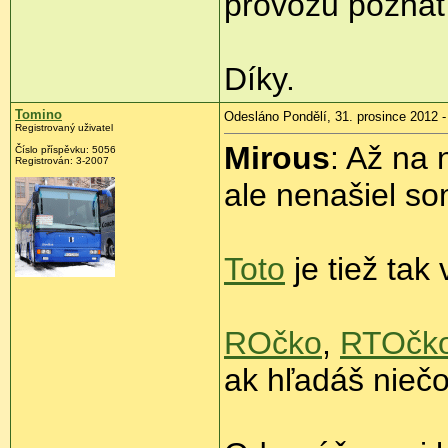
provozu poznat 
Díky.
Tomino
Odesláno Pondělí, 31. prosince 2012 -
Registrovaný uživatel
Mirous
: Až na 
Číslo příspěvku:
5056
Registrován:
3-2007
ale nenašiel so
Toto
je tiež ta
ROčko
,
RTOčk
ak hľadáš niečo