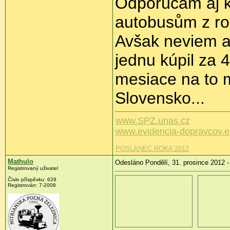
Odporúčam aj 
autobusům z ro
Avšak neviem ak
jednu kúpil za 
mesiace na to m
Slovensko...
www.SPZ.unas.cz
www.evidencia-dopravcov.
POSLANEC ROKA 2012
Mathulo
Odesláno Pondělí, 31. prosince 2012 -
Registrovaný uživatel
Číslo příspěvku:
628
Registrován:
7-2008