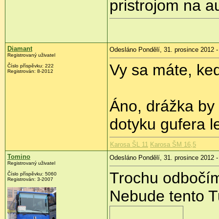
pristrojom na a
Diamant
Odesláno Pondělí, 31. prosince 2012 -
Registrovaný uživatel
Vy sa máte, keď
Číslo příspěvku:
222
Registrován:
8-2012
Áno, drážka by 
dotyku gufera l
Karosa ŠL 11
Karosa ŠM 16,5
Tomino
Odesláno Pondělí, 31. prosince 2012 -
Registrovaný uživatel
Trochu odbočím
Číslo příspěvku:
5060
Registrován:
3-2007
Nebude tento T