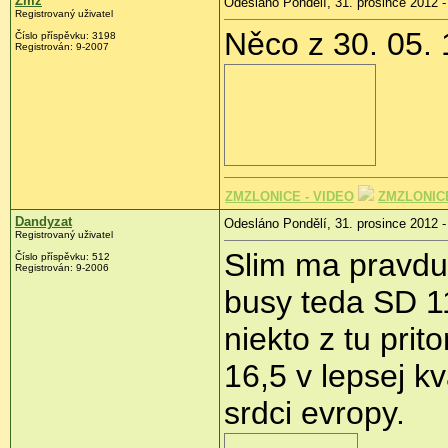
Žmz
Odesláno Pondělí, 31. prosince 2012 -
Registrovaný uživatel
Něco z 30. 05. 
Číslo příspěvku:
3198
Registrován:
9-2007
ZMZLONICE - VIDEO
ZMZLONICE
Dandyzat
Odesláno Pondělí, 31. prosince 2012 -
Registrovaný uživatel
Slim ma pravdu.
Číslo příspěvku:
512
Registrován:
9-2006
busy teda SD 1
niekto z tu pri
16,5 v lepsej kv
srdci evropy.