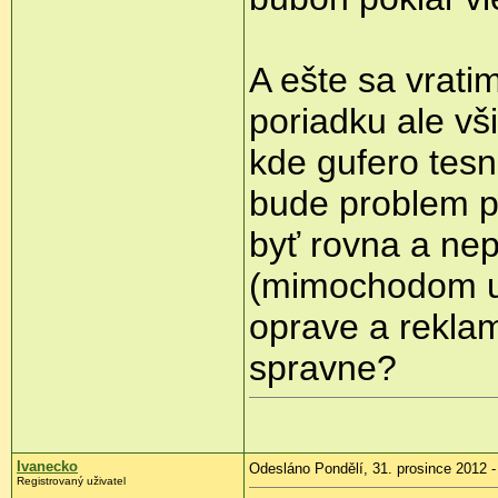
A ešte sa vrati
poriadku ale vš
kde gufero tes
bude problem p
byť rovna a ne
(mimochodom už
oprave a rekla
spravne?
Ivanecko
Odesláno Pondělí, 31. prosince 2012 -
Registrovaný uživatel