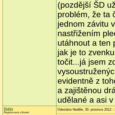
(pozdější ŠD už
problém, že ta 
jednom závitu 
nastřižením ple
utáhnout a ten p
jak je to zvenk
točit...já jsem
vysoustružených
evidentně z toh
a zajištěnou d
udělané a asi v 
Diddy
Odesláno Neděle, 30. prosince 2012 - 
Registrovaný uživatel