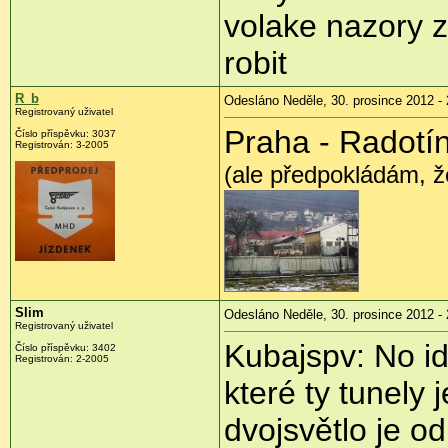
volake nazory z
robit
R_b
Odesláno Neděle, 30. prosince 2012 - 
Registrovaný uživatel
Praha - Radotí
Číslo příspěvku:
3037
Registrován:
3-2005
(ale předpokládám, že
Slim
Odesláno Neděle, 30. prosince 2012 - 
Registrovaný uživatel
Kubajspv: No id
Číslo příspěvku:
3402
Registrován:
2-2005
které ty tunely 
dvojsvětlo je 