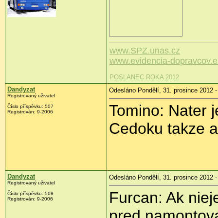
www.SPZ.unas.cz
www.evidencia-dopravcov.
POSLANEC ROKA 2012
Dandyzat
Odesláno Pondělí, 31. prosince 2012 -
Registrovaný uživatel
Tomino: Nater 
Číslo příspěvku:
507
Registrován:
9-2006
Cedoku takze a
Dandyzat
Odesláno Pondělí, 31. prosince 2012 -
Registrovaný uživatel
Furcan: Ak niej
Číslo příspěvku:
508
Registrován:
9-2006
pred namontova