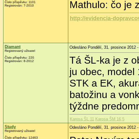
Mathulo: čo je z
Číslo příspěvku:
1101
Registrován:
7-2010
http://evidencia-dopravco
Diamant
Odesláno Pondělí, 31. prosince 2012 -
Registrovaný uživatel
Tá ŠL-ka je z 
Číslo příspěvku:
220
Registrován:
8-2012
ju obec, model 
STK a EK, akurá
batožinu a vonka
týždne predo
Karosa ŠL 11
Karosa ŠM 16,5
Study
Odesláno Pondělí, 31. prosince 2012 -
Registrovaný uživatel
Číslo příspěvku:
12463