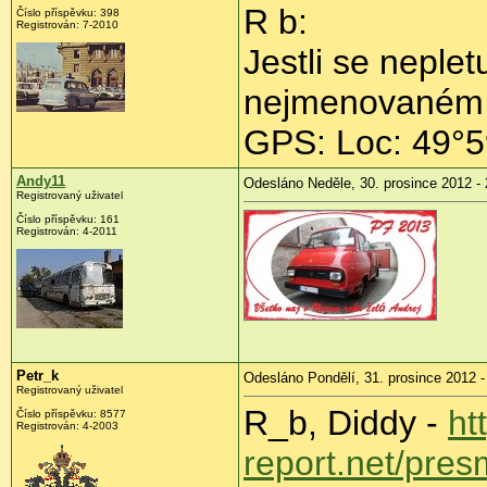
R b:
Číslo příspěvku:
398
Registrován:
7-2010
Jestli se neplet
nejmenovaném 
GPS: Loc: 49°5
Andy11
Odesláno Neděle, 30. prosince 2012 - 
Registrovaný uživatel
Číslo příspěvku:
161
Registrován:
4-2011
Petr_k
Odesláno Pondělí, 31. prosince 2012 -
Registrovaný uživatel
R_b, Diddy -
ht
Číslo příspěvku:
8577
Registrován:
4-2003
report.net/pre