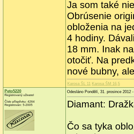
Ja som také nie
Obrúsenie orig
obloženia na j
4 hodiny. Dáva
18 mm. Inak nas
otočiť. Na pred
nové bubny, ale
Karosa ŠL 11
Karosa ŠM 16,5
Peto5220
Odesláno Pondělí, 31. prosince 2012 -
Registrovaný uživatel
Diamant: Dražk
Číslo příspěvku:
4264
Registrován:
5-2005
Čo sa tyka oblo