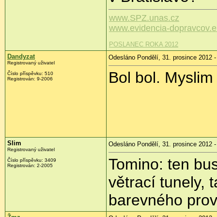
www.SPZ.unas.cz
www.evidencia-dopravcov.
POSLANEC ROKA 2012
Dandyzat
Odesláno Pondělí, 31. prosince 2012 -
Registrovaný uživatel
Bol bol. Myslim
Číslo příspěvku:
510
Registrován:
9-2006
Slim
Odesláno Pondělí, 31. prosince 2012 -
Registrovaný uživatel
Tomino: ten bus
Číslo příspěvku:
3409
Registrován:
2-2005
větrací tunely,
barevného prov