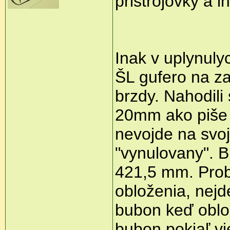
pristrojovky a i
Inak v uplynuly
ŠL gufero na za
brzdy. Nahodil
20mm ako piše 
nevojde na svoj
"vynulovany". 
421,5 mm. Prob
obloženia, nejd
bubon keď oblo
bubon pokiaľ v