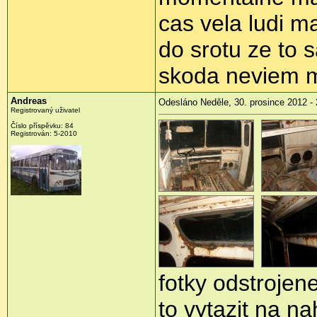
cas vela ludi ma
do srotu ze to 
skoda neviem m
Andreas
Odesláno Neděle, 30. prosince 2012 - 
Registrovaný uživatel
Číslo příspěvku:
84
Registrován:
5-2010
fotky odstrojen
to vytazit na n