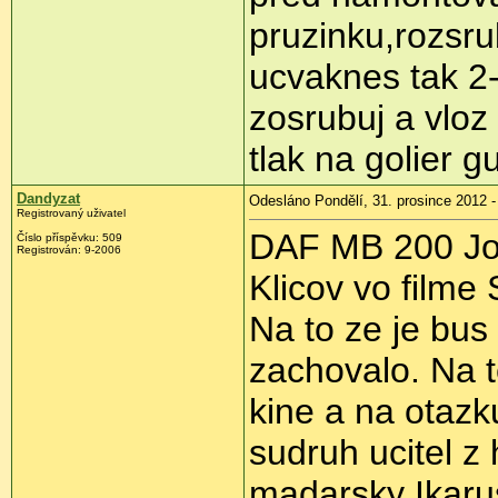
pruzinku,rozsrub
ucvaknes tak 2
zosrubuj a vloz 
tlak na golier g
Dandyzat
Odesláno Pondělí, 31. prosince 2012 -
Registrovaný uživatel
DAF MB 200 Jo
Číslo příspěvku:
509
Registrován:
9-2006
Klicov vo filme
Na to ze je bus
zachovalo. Na t
kine a na otazk
sudruh ucitel z
madarsky Ikarus