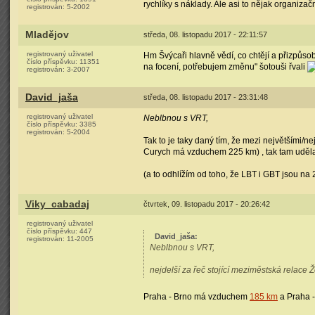
rychlíky s náklady. Ale asi to nějak organizačn
registrován:
5-2002
Mladějov
středa, 08. listopadu 2017 - 22:11:57
registrovaný uživatel
Hm Švýcaři hlavně vědí, co chtějí a přizpůsob
číslo příspěvku:
11351
na focení, potřebujem změnu" šotouši řvali
registrován:
3-2007
David_jaša
středa, 08. listopadu 2017 - 23:31:48
registrovaný uživatel
Neblbnou s VRT,
číslo příspěvku:
3385
registrován:
5-2004
Tak to je taky daný tím, že mezi největšími/n
Curych má vzduchem 225 km) , tak tam udělali
(a to odhlížím od toho, že LBT i GBT jsou na
Viky_cabadaj
čtvrtek, 09. listopadu 2017 - 20:26:42
registrovaný uživatel
číslo příspěvku:
447
David_jaša
:
registrován:
11-2005
Neblbnou s VRT,
nejdelší za řeč stojící meziměstská rela
Praha - Brno má vzduchem
185 km
a Praha 