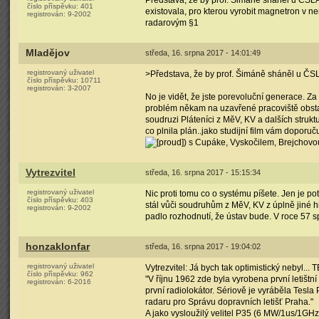
Představa, že by prof. Šimáně sháněl u ČS
číslo příspěvku:
401
existovala, pro kterou vyrobit magnetron v 
registrován:
9-2002
radarovým §1
Mladějov
středa, 16. srpna 2017 - 14:01:49
registrovaný uživatel
>Představa, že by prof. Šimáně sháněl u Č
číslo příspěvku:
10711
registrován:
3-2007
No je vidět, že jste porevoluční generace. Za
problém někam na uzavřené pracoviště obstara
soudruzi Pláteníci z MěV, KV a dalších struktu
co plnila plán..jako studijní film vám doporuč
) s Cupáke, Vyskočilem, Brejchov
Vytrezvitel
středa, 16. srpna 2017 - 15:15:34
registrovaný uživatel
Nic proti tomu co o systému píšete. Jen je pot
číslo příspěvku:
403
stál vůči soudruhům z MěV, KV z úplně jiné hi
registrován:
9-2002
padlo rozhodnutí, že ústav bude. V roce 57 sp
honzaklonfar
středa, 16. srpna 2017 - 19:04:02
registrovaný uživatel
Vytrezvitel: Já bych tak optimistický nebyl... 
číslo příspěvku:
962
"V říjnu 1962 zde byla vyrobena první letišt
registrován:
6-2016
první radiolokátor. Sériově je vyráběla Tesl
radaru pro Správu dopravních letišť Praha."
A jako vysloužilý velitel P35 (6 MW/1us/1G