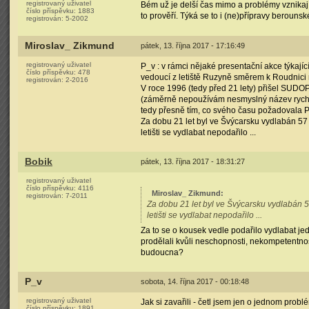
registrovaný uživatel
Bém už je delší čas mimo a problémy vznikaj
číslo příspěvku:
1883
to prověří. Týká se to i (ne)přípravy berounsk
registrován:
5-2002
Miroslav_ Zikmund
pátek, 13. října 2017 - 17:16:49
registrovaný uživatel
P_v : v rámci nějaké presentační akce týkají
číslo příspěvku:
478
vedoucí z letiště Ruzyně směrem k Roudnici n
registrován:
2-2016
V roce 1996 (tedy před 21 lety) přišel SUDOP 
(záměrně nepoužívám nesmyslný název rychlo
tedy přesně tím, co svého času požadovala P
Za dobu 21 let byl ve Švýcarsku vydlabán 57
letišti se vydlabat nepodařilo ...
Bobik
pátek, 13. října 2017 - 18:31:27
registrovaný uživatel
číslo příspěvku:
4116
Miroslav_ Zikmund
:
registrován:
7-2011
Za dobu 21 let byl ve Švýcarsku vydlabán 5
letišti se vydlabat nepodařilo ...
Za to se o kousek vedle podařilo vydlabat jed
prodělali kvůli neschopnosti, nekompetentnos
budoucna?
P_v
sobota, 14. října 2017 - 00:18:48
registrovaný uživatel
Jak si zavařili - četl jsem jen o jednom prob
číslo příspěvku:
1891