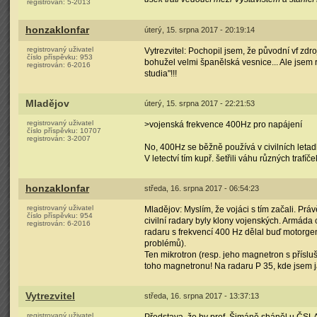
registrován:
5-2013
honzaklonfar
úterý, 15. srpna 2017 - 20:19:14
registrovaný uživatel
Vytrezvitel: Pochopil jsem, že původní vf zd
číslo příspěvku:
953
bohužel velmi španělská vesnice... Ale jsem 
registrován:
6-2016
studia"!!!
Mladějov
úterý, 15. srpna 2017 - 22:21:53
registrovaný uživatel
>vojenská frekvence 400Hz pro napájení
číslo příspěvku:
10707
registrován:
3-2007
No, 400Hz se běžně používá v civilních letad
V letectví tím kupř. šetřili váhu různých trafíče
honzaklonfar
středa, 16. srpna 2017 - 06:54:23
registrovaný uživatel
Mladějov: Myslím, že vojáci s tím začali. Právě
číslo příspěvku:
954
civilní radary byly klony vojenských. Armáda 
registrován:
6-2016
radaru s frekvencí 400 Hz dělal buď motorge
problémů).
Ten mikrotron (resp. jeho magnetron s přísl
toho magnetronu! Na radaru P 35, kde jsem jak
Vytrezvitel
středa, 16. srpna 2017 - 13:37:13
registrovaný uživatel