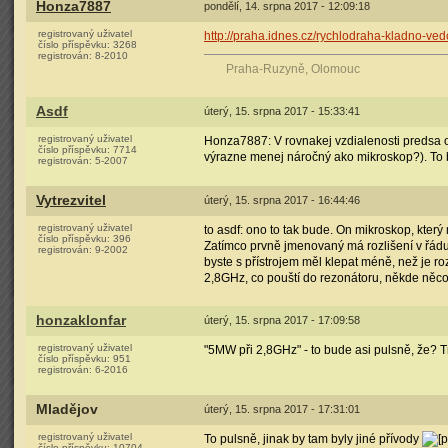
Honza7887
pondělí, 14. srpna 2017 - 12:09:18
registrovaný uživatel
http://praha.idnes.cz/rychlodraha-kladno-v
číslo příspěvku:
3268
registrován:
8-2010
Praha-Ruzyně, Olomouc
Asdf
úterý, 15. srpna 2017 - 15:33:41
registrovaný uživatel
Honza7887: V rovnakej vzdialenosti predsa o
číslo příspěvku:
7714
výrazne menej náročný ako mikroskop?). To
registrován:
5-2007
Vytrezvitel
úterý, 15. srpna 2017 - 16:44:46
registrovaný uživatel
to asdf: ono to tak bude. On mikroskop, který 
číslo příspěvku:
396
Zatímco prvně jmenovaný má rozlišení v řádu 
registrován:
9-2002
byste s přístrojem měl klepat méně, než je ro
2,8GHz, co pouští do rezonátoru, někde něco
honzaklonfar
úterý, 15. srpna 2017 - 17:09:58
registrovaný uživatel
"5MW při 2,8GHz" - to bude asi pulsně, že? T
číslo příspěvku:
951
registrován:
6-2016
Mladějov
úterý, 15. srpna 2017 - 17:31:01
registrovaný uživatel
To pulsně, jinak by tam byly jiné přívody
číslo příspěvku:
10704