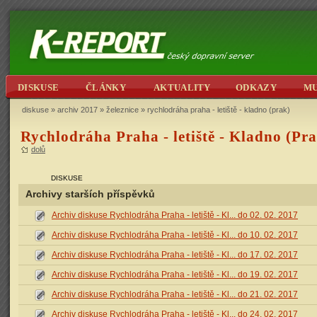
DISKUSE
ČLÁNKY
AKTUALITY
ODKAZY
M
diskuse
»
archiv 2017
»
železnice
» rychlodráha praha - letiště - kladno (prak)
Rychlodráha Praha - letiště - Kladno (Pr
dolů
DISKUSE
Archivy starších příspěvků
Archiv diskuse Rychlodráha Praha - letiště - Kl... do 02. 02. 2017
Archiv diskuse Rychlodráha Praha - letiště - Kl... do 10. 02. 2017
Archiv diskuse Rychlodráha Praha - letiště - Kl... do 17. 02. 2017
Archiv diskuse Rychlodráha Praha - letiště - Kl... do 19. 02. 2017
Archiv diskuse Rychlodráha Praha - letiště - Kl... do 21. 02. 2017
Archiv diskuse Rychlodráha Praha - letiště - Kl... do 24. 02. 2017