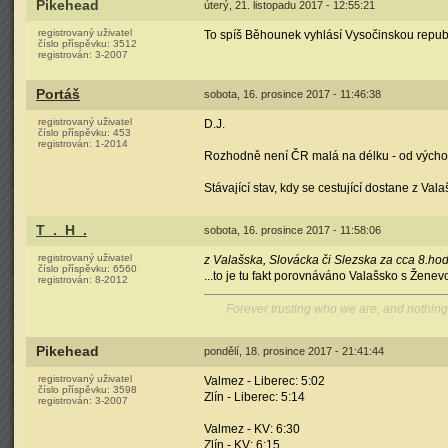
Pikehead
úterý, 21. listopadu 2017 - 12:55:21
registrovaný uživatel
To spíš Běhounek vyhlásí Vysočinskou republ
číslo příspěvku:
3512
registrován:
3-2007
Portáš
sobota, 16. prosince 2017 - 11:46:38
registrovaný uživatel
D.J.
číslo příspěvku:
453
registrován:
1-2014
Rozhodně není ČR malá na délku - od výcho
Stávající stav, kdy se cestující dostane z Va
T_._H_.
sobota, 16. prosince 2017 - 11:58:06
registrovaný uživatel
z Valašska, Slovácka či Slezska za cca 8.ho
číslo příspěvku:
6560
...to je tu fakt porovnáváno Valašsko s Žen
registrován:
8-2012
Forever trusting who we are, and nothing
Pikehead
pondělí, 18. prosince 2017 - 21:41:44
registrovaný uživatel
Valmez - Liberec: 5:02
číslo příspěvku:
3598
Zlín - Liberec: 5:14
registrován:
3-2007
Valmez - KV: 6:30
Zlín - KV: 6:15