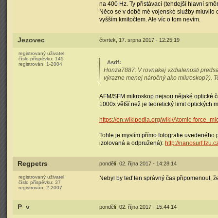
na 400 Hz. Ty přistávací (tehdejší hlavní s
Něco se v době mé vojenské služby mluvilo o
vyšším kmitočtem. Ale víc o tom nevím.
Jezovec
čtvrtek, 17. srpna 2017 - 12:25:19
registrovaný uživatel
číslo příspěvku:
145
Asdf
:
registrován:
1-2004
Honza7887: V rovnakej vzdialenosti predsa
výrazne menej náročný ako mikroskop?). T
AFM/SFM mikroskop nejsou nějaké optické čoč
1000x větší než je teoretický limit optických 
https://en.wikipedia.org/wiki/Atomic-force_m
Tohle je myslím přímo fotografie uvedeného př
izolovaná a odpružená):
http://nanosurf.fzu.c
Regpetrs
pondělí, 02. října 2017 - 14:28:14
registrovaný uživatel
Nebyl by teď ten správný čas připomenout, ž
číslo příspěvku:
37
registrován:
2-2007
P_v
pondělí, 02. října 2017 - 15:44:14