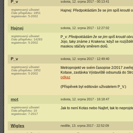
P_v
sobota, 12. srpna 2017 - 00:13:41
registrovaný uživatel
Hajnej: Předpokládám že se jim spíš krouti
číslo příspěvku:
1851
registrován:
5-2002
Hajnej
sobota, 12. srpna 2017 - 12:27:02
registrovaný uživatel
P_v:
Předpokládám že se jim spíš kroutil o
číslo příspěvku:
14283
Jojo, taky známe z Krakena: když se rozjíždě
registrován:
5-2002
maskou stáčely směrem dolů.
P_v
sobota, 12. srpna 2017 - 12:49:40
registrovaný uživatel
Metroprojekt ve svém časopise 2/2017 zveřejn
číslo příspěvku:
1852
Kotase, zastávka Výstaviště odsunutá do Str
registrován:
5-2002
odkaz
(Příspěvek byl editován uživatelem P_V.)
mot
sobota, 12. srpna 2017 - 16:18:47
registrovaný uživatel
Jak to není Kotas nebo Najbrt, tak to neprojd
číslo příspěvku:
10
registrován:
7-2017
Wigles
neděle, 13. srpna 2017 - 22:52:09