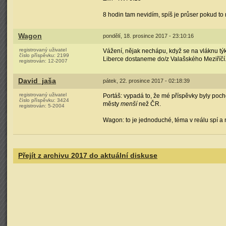
8 hodin tam nevidím, spíš je průser pokud to n
Wagon
pondělí, 18. prosince 2017 - 23:10:16
registrovaný uživatel
Vážení, nějak nechápu, když se na vláknu týk
číslo příspěvku:
2199
Liberce dostaneme do/z Valašského Meziříčí
registrován:
12-2007
David_jaša
pátek, 22. prosince 2017 - 02:18:39
registrovaný uživatel
Portáš: vypadá to, že mé příspěvky byly poch
číslo příspěvku:
3424
městy
menší
než ČR.
registrován:
5-2004
Wagon: to je jednoduché, téma v reálu spí a 
Přejít z archivu 2017 do aktuální diskuse