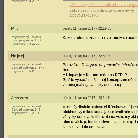
registrován:
8-2005
»Online výpočet kontrolní číslice«
»Výpoč
ý
Lekce češtiny pro diskutéry: píšeme v
ji
typovou zkoušku.
P_v
pátek, 11. srpna 2017 - 22:19:03
registrovaný uživatel
Každopádně to znamená, že tunely se budou mu
číslo příspěvku:
1850
registrován:
5-2002
Hajnej
pátek, 11. srpna 2017 - 22:54:20
registrovaný uživatel
Borovička:
Zažil jsem na pracovišti "předčas
číslo příspěvku:
14278
dpp
registrován:
5-2002
A kdepak je v Korunní měnírna DPP...?
Spíš to vypadá na špatnej koncept zemnění.
videosignálu galvanicky oddělenej.
Jezovec
pátek, 11. srpna 2017 - 23:14:11
registrovaný uživatel
V tom Fyzikálním ústavu či-li "cukrovaru" js
číslo příspěvku:
144
elektronový mikroskop a jak se kvůli němu př
registrován:
1-2004
vždycky den dva kalibrovalo na všechny aktu
atomu tak to je trochu citlivé… co tam mají d
si asi dovedete představit.