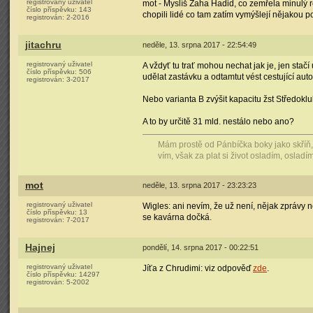
registrovaný uživatel
mot - Myslíš Zaha Hadid, co zemřela minulý 
číslo příspěvku:
143
chopili lidé co tam zatím vymýšlejí nějakou po
registrován:
2-2016
jitachru
neděle, 13. srpna 2017 - 22:54:49
registrovaný uživatel
A vždyť tu trať mohou nechat jak je, jen stačí
číslo příspěvku:
506
udělat zastávku a odtamtut vést cestující au
registrován:
3-2017
Nebo varianta B zvýšit kapacitu žst Středokluk
A to by určitě 31 mld. nestálo nebo ano?
Mám prostě od Pánbíčka boky jako skříň, j
vím, však za plat si život osladím, osladím
mot
neděle, 13. srpna 2017 - 23:23:23
registrovaný uživatel
Wigles: ani nevím, že už není, nějak zprávy
číslo příspěvku:
13
se kavárna dočká.
registrován:
7-2017
Hajnej
pondělí, 14. srpna 2017 - 00:22:51
registrovaný uživatel
Jíťa z Chrudimi: viz odpověď
zde
.
číslo příspěvku:
14297
registrován:
5-2002