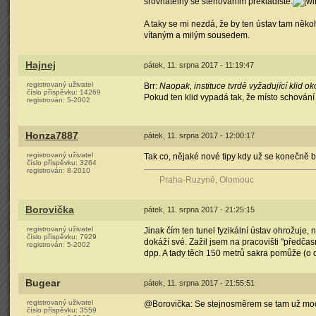
srovnatelný se stěhováním překladiště.
A taky se mi nezdá, že by ten ústav tam někoh
vítaným a milým sousedem.
Hajnej
pátek, 11. srpna 2017 - 11:19:47
registrovaný uživatel
Brr:
Naopak, instituce tvrdě vyžadující klid 
číslo příspěvku:
14269
Pokud ten klid vypadá tak, že místo schování 
registrován:
5-2002
Honza7887
pátek, 11. srpna 2017 - 12:00:17
registrovaný uživatel
Tak co, nějaké nové tipy kdy už se konečně 
číslo příspěvku:
3264
registrován:
8-2010
Praha-Ruzyně, Olomouc
Borovička
pátek, 11. srpna 2017 - 21:25:15
registrovaný uživatel
Jinak čím ten tunel fyzikální ústav ohrožuje,
číslo příspěvku:
7929
dokáží své. Zažil jsem na pracovišti "předča
registrován:
5-2002
dpp. A tady těch 150 metrů sakra pomůže (o 
Bugear
pátek, 11. srpna 2017 - 21:55:51
registrovaný uživatel
@Borovička: Se stejnosměrem se tam už moc
číslo příspěvku:
3559