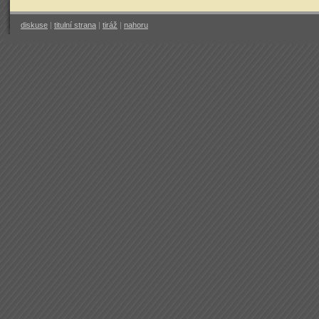
diskuse
|
titulní strana
|
tiráž
|
nahoru