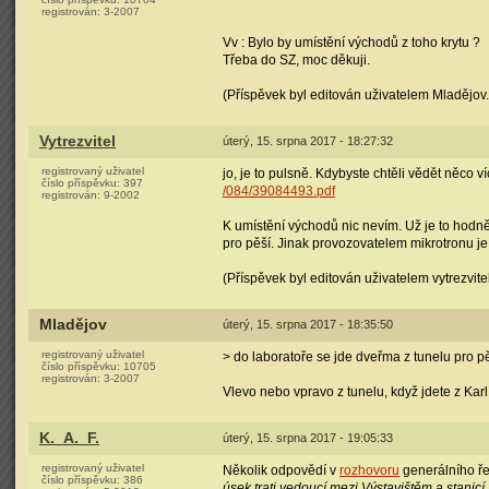
registrován:
3-2007
Vv : Bylo by umístění východů z toho krytu ?
Třeba do SZ, moc děkuji.
(Příspěvek byl editován uživatelem Mladějov.
Vytrezvitel
úterý, 15. srpna 2017 - 18:27:32
registrovaný uživatel
jo, je to pulsně. Kdybyste chtěli vědět něco v
číslo příspěvku:
397
/084/39084493.pdf
registrován:
9-2002
K umístění východů nic nevím. Už je to hodně
pro pěší. Jinak provozovatelem mikrotronu je 
(Příspěvek byl editován uživatelem vytrezvitel
Mladějov
úterý, 15. srpna 2017 - 18:35:50
registrovaný uživatel
> do laboratoře se jde dveřma z tunelu pro pě
číslo příspěvku:
10705
registrován:
3-2007
Vlevo nebo vpravo z tunelu, když jdete z Karl
K._A._F.
úterý, 15. srpna 2017 - 19:05:33
registrovaný uživatel
Několik odpovědí v
rozhovoru
generálního řed
číslo příspěvku:
386
úsek trati vedoucí mezi Výstavištěm a stanic