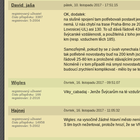
David_jaša
pátek, 10. listopadu 2017 - 17:51:15
registrovaný uživatel
OK, dodatek:
číslo příspěvku:
3387
na slušné spojení tam potřebovali postavit 
registrován:
5-2004
nemá. U nás chybí na trase Praha-Brno ze 2
Lovosice(-UL) asi 130. To už dává řádově 430
švýcarské vzdálenosti, a použitelná z toho je
km (resp. vzduchem těch 185).
Samozřejmě, pokud by se z úvah vynechala P
tak potřebné novostavby buď na 200 km/h jsou
řádově 25-80 km a proložené stávajícími po
Nicméně i v tom případě má smysl novostavb
budoucí zrychlení komplikovat - mělo by se te
Wigles
čtvrtek, 16. listopadu 2017 - 09:51:07
registrovaný uživatel
Viky_cabadaj - Jenže Švýcarům na té vzdušné
číslo příspěvku:
166
registrován:
2-2016
Hajnej
čtvrtek, 16. listopadu 2017 - 11:05:32
registrovaný uživatel
Wigles:
na vysočině žádné hlavní město není
číslo příspěvku:
14958
S tím bych nežertoval, protože hrozí, že se VR
registrován:
5-2002