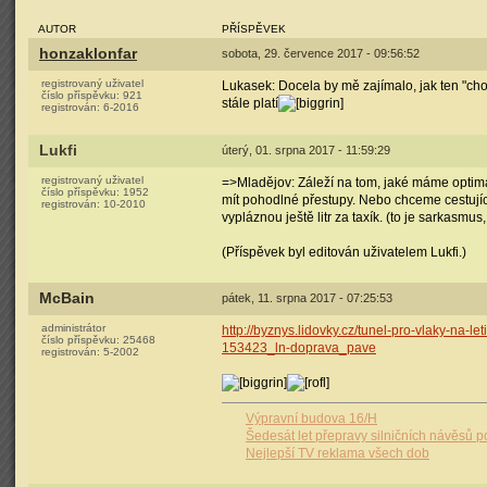
AUTOR
PŘÍSPĚVEK
honzaklonfar
sobota, 29. července 2017 - 09:56:52
registrovaný uživatel
Lukasek: Docela by mě zajímalo, jak ten "chodní
číslo příspěvku:
921
stále platí
registrován:
6-2016
Lukfi
úterý, 01. srpna 2017 - 11:59:29
registrovaný uživatel
=>Mladějov: Záleží na tom, jaké máme optimali
číslo příspěvku:
1952
mít pohodlné přestupy. Nebo chceme cestující
registrován:
10-2010
vypláznou ještě litr za taxík. (to je sarkasmu
(Příspěvek byl editován uživatelem Lukfi.)
McBain
pátek, 11. srpna 2017 - 07:25:53
administrátor
http://byznys.lidovky.cz/tunel-pro-vlaky-na-
číslo příspěvku:
25468
153423_ln-doprava_pave
registrován:
5-2002
Výpravní budova 16/H
Šedesát let přepravy silničních návěsů p
Nejlepší TV reklama všech dob