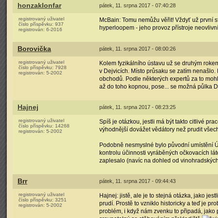
honzaklonfar
pátek, 11. srpna 2017 - 07:40:28
registrovaný uživatel
McBain: Tomu nemůžu věřit! Vždyť už první s
číslo příspěvku:
937
hyperloopem - jeho provoz přístroje neovlivní.
registrován:
6-2016
Borovička
pátek, 11. srpna 2017 - 08:00:26
registrovaný uživatel
Kolem fyzikálního ústavu už se druhým rokem
číslo příspěvku:
7928
v Dejvicích. Místo průsaku se zatím nenašlo
registrován:
5-2002
obchodů. Podle některých expertů za to mohly
až do toho kopnou, pose... se možná půlka D
Hajnej
pátek, 11. srpna 2017 - 08:23:25
registrovaný uživatel
Spíš je otázkou, jestli má být takto citlivé p
číslo příspěvku:
14268
výhodnější dovážet vědátory než prudit všech
registrován:
5-2002
Podobně nesmyslné bylo původní umístění ÚSO
kontrolu účinnosti vyráběných očkovacích lát
zaplesalo (navíc na dohled od vinohradskýc
Brr
pátek, 11. srpna 2017 - 09:44:43
registrovaný uživatel
Hajnej: jistě, ale je to stejná otázka, jako jes
číslo příspěvku:
3251
prudí. Prostě to vzniklo historicky a teď je p
registrován:
5-2002
problém, i když nám zvenku to připadá, jako