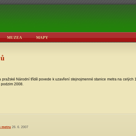
MUZEA
MAPY
ců
pražské Národní třídě povede k uzavření stejnojmenné stanice metra na celých 1
a podzim 2008.
m metru
26. 6. 2007