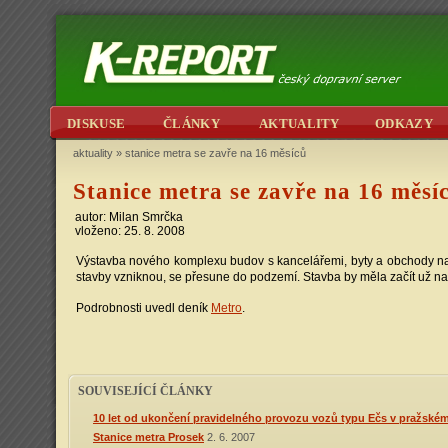
DISKUSE
ČLÁNKY
AKTUALITY
ODKAZY
aktuality
»
stanice metra se zavře na 16 měsíců
Stanice metra se zavře na 16 měsí
autor: Milan Smrčka
vloženo: 25. 8. 2008
Výstavba nového komplexu budov s kancelářemi, byty a obchody na 
stavby vzniknou, se přesune do podzemí. Stavba by měla začít už n
Podrobnosti uvedl deník
Metro
.
SOUVISEJÍCÍ ČLÁNKY
10 let od ukončení pravidelného provozu vozů typu Ečs v pražské
Stanice metra Prosek
2. 6. 2007