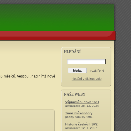
HLEDÁNÍ
rozšířené
6 měsíců. Vestibul, nad nímž nové
hledání v diskusi zde
NAŠE WEBY
Výpravní budova 16/H
aktualizace 25. 12. 2024
Tranzitní koridory
popisy, tabulky, foto...
Historie českých SPZ
aktualizace 12. 1. 2007