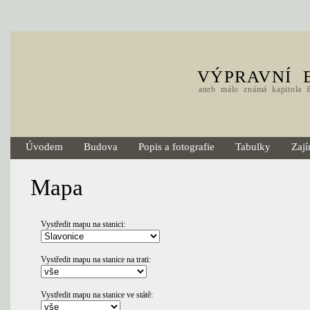
VÝPRAVNÍ 
aneb málo známá kapitola že
Úvodem
Budova
Popis a fotografie
Tabulky
Zají
Mapa
Vystředit mapu na stanici:
Vystředit mapu na stanice na trati:
Vystředit mapu na stanice ve státě: