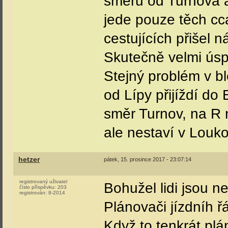
směru od Turnova a
jede pouze těch cca
cestujících přišel 
Skutečně velmi úsp
Stejný problém v 
od Lípy přijíždí d
směr Turnov, na R m
ale nestaví v Louko
hetzer
pátek, 15. prosince 2017 - 23:07:14
registrovaný uživatel
Bohužel lidi jsou n
číslo příspěvku:
203
registrován:
8-2014
Plánovači jízdníh ř
Když to tenkrát plán