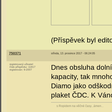
(Příspěvek byl edit
750371
středa, 13. prosince 2017 - 06:24:05
registrovaný uživatel
Dnes obsluha doln
číslo příspěvku:
11817
registrován:
9-2007
kapacity, tak mnoh
Diamo jako odškod
plaket ČDC. K Váno
s Ropidem na věčné časy...ámen...