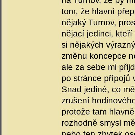
na Turnov, že by mi
tom, že hlavní přep
nějaký Turnov, pro
nějací jedinci, kteř
si nějakých výrazný
změnu koncepce neo
ale za sebe mi přijd
po stránce přípojů 
Snad jediné, co mě 
zrušení hodinového
protože tam hlavně 
rozhodně smysl měl
nebo ten zbytek os