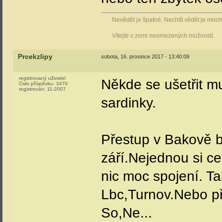
Nevědět je špatné. Nechtít vědět je mno
Vítejte v zemi neomezených možností.
Prcekzlipy
sobota, 16. prosince 2017 - 13:40:09
registrovaný uživatel
Někde se ušetřit mu
číslo příspěvku:
3470
registrován:
11-2007
sardinky.
Přestup v Bakově b
září.Nejednou si ce
nic moc spojení. T
Lbc,Turnov.Nebo př
So,Ne...