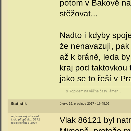
potom v Bakově na 
stěžovat...
Nadto i kdyby spo
že nenavazují, pak 
až k bráně, leda b
kraj pod taktovkou 
jako se to řeší v Pr
s Ropidem na věčné časy...ámen...
Statistik
úterý, 19. prosince 2017 - 16:48:02
registrovaný uživatel
Vlak 86121 byl nat
číslo příspěvku:
5772
registrován:
6-2004
Mimoně, protože m