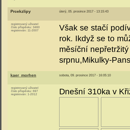
Prcekzlipy
úterý, 05. prosince 2017 - 13:15:43
registrovaný uživatel
Však se stačí podív
číslo příspěvku:
3460
registrován:
11-2007
rok. Ikdyž se to m
měsíční nepřetržit
srpnu,Mikulky-Pans
kaer_morhen
sobota, 09. prosince 2017 - 16:05:10
registrovaný uživatel
Dnešní 310ka v Kři
číslo příspěvku:
697
registrován:
1-2012