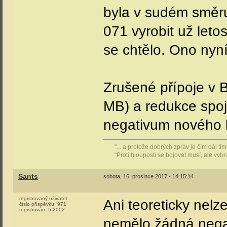
byla v sudém směru
071 vyrobit už leto
se chtělo. Ono nyní
Zrušené přípoje v 
MB) a redukce spo
negativum nového 
"... a protože dobrých zpráv je čím dál t
"Proti hlouposti se bojovat musí, ale vyh
Sants
sobota, 16. prosince 2017 - 14:15:14
registrovaný uživatel
Ani teoreticky nelz
číslo příspěvku:
971
registrován:
5-2002
nemělo žádná nega