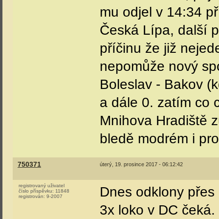
mu odjel v 14:34 p
Česká Lípa, další p
příčinu že již neje
nepomůže nový spoj
Boleslav - Bakov (k
a dále 0. zatím co 
Mnihova Hradiště zů
bledě modrém i pro
750371
úterý, 19. prosince 2017 - 06:12:42
registrovaný uživatel
Dnes odklony přes Č
číslo příspěvku:
11848
registrován:
9-2007
3x loko v DC čeká.