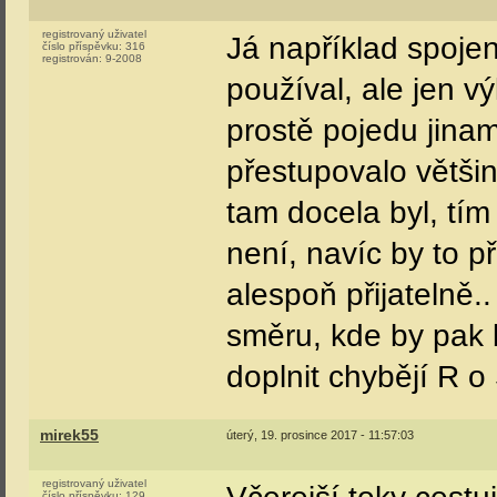
registrovaný uživatel
Já například spoje
číslo příspěvku:
316
registrován:
9-2008
používal, ale jen vý
prostě pojedu jinam
přestupovalo větši
tam docela byl, tím
není, navíc by to př
alespoň přijatelně.
směru, kde by pak by
doplnit chybějí R o
mirek55
úterý, 19. prosince 2017 - 11:57:03
registrovaný uživatel
číslo příspěvku:
129