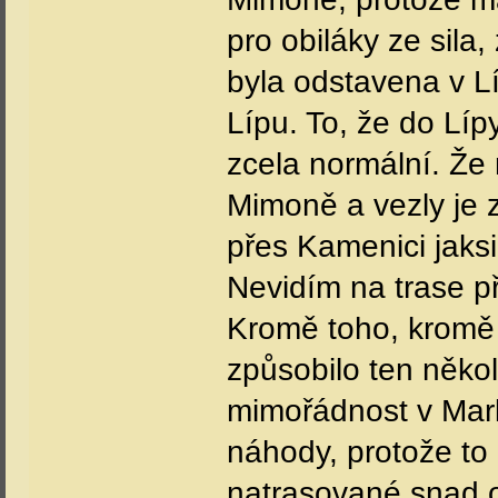
pro obiláky ze sila
byla odstavena v Lí
Lípu. To, že do Líp
zcela normální. Že 
Mimoně a vezly je z
přes Kamenici jaksi
Nevidím na trase p
Kromě toho, kromě 
způsobilo ten někol
mimořádnost v Markv
náhody, protože to
natrasované snad o