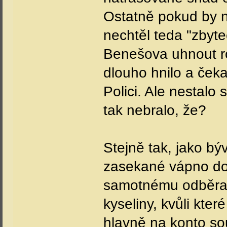
Ostatně pokud by n
nechtěl teda "zbyteč
Benešova uhnout ro
dlouho hnilo a čeka
Polici. Ale nestalo
tak nebralo, že?
Stejně tak, jako b
zasekané vápno do
samotnému odběratel
kyseliny, kvůli kter
hlavně na konto so