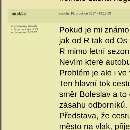
mirek55
sobota, 16. prosince 2017 - 14:15:53
registrovaný uživatel
Pokud je mi známo t
číslo příspěvku:
123
registrován:
7-2017
jak od R tak od Os
R mimo letní sezon
Nevím které autobus
Problém je ale i ve
Ten hlavní tok ces
směr Boleslav a to 
zásahu odborníků. 
Představa, že cestu
město na vlak, přij