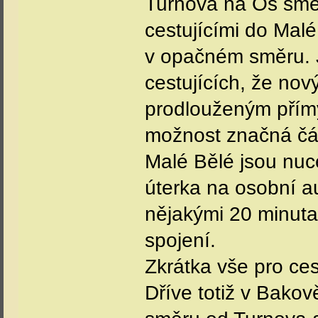
Turnova na Os směr
cestujícími do Malé
v opačném směru. J
cestujících, že n
prodlouženým přímý
možnost značná část 
Malé Bělé jsou nucen
úterka na osobní au
nějakými 20 minuta
spojení.
Zkrátka vše pro cest
Dříve totiž v Bako