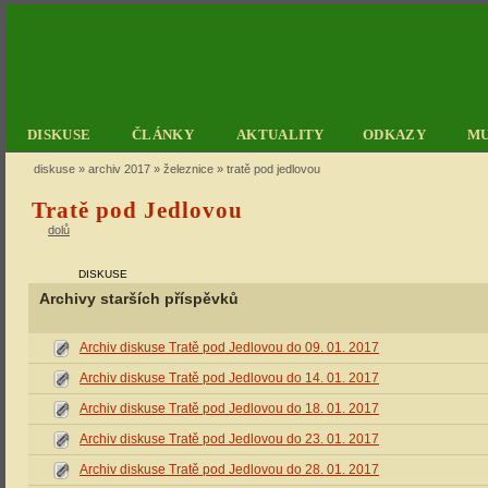
DISKUSE
ČLÁNKY
AKTUALITY
ODKAZY
M
diskuse
»
archiv 2017
»
železnice
» tratě pod jedlovou
Tratě pod Jedlovou
dolů
DISKUSE
Archivy starších příspěvků
Archiv diskuse Tratě pod Jedlovou do 09. 01. 2017
Archiv diskuse Tratě pod Jedlovou do 14. 01. 2017
Archiv diskuse Tratě pod Jedlovou do 18. 01. 2017
Archiv diskuse Tratě pod Jedlovou do 23. 01. 2017
Archiv diskuse Tratě pod Jedlovou do 28. 01. 2017