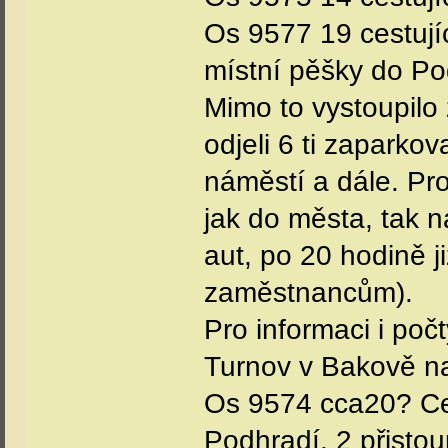
Os 9577 19 cestují
místní pěšky do Po
Mimo to vystoupilo 
odjeli 6 ti zaparko
náměstí a dále. Pro
jak do města, tak n
aut, po 20 hodině ji
zaměstnancům).
Pro informaci i počt
Turnov v Bakově na
Os 9574 cca20? Ces
Podhradí, 2 přistou