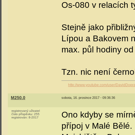
Os-080 v relacích 
Stejně jako přibli
Lípou a Bakovem na
max. půl hodiny od 
Tzn. nic není černo
http://www.youtube.com/user/DavidDopr
M250.0
sobota, 16. prosince 2017 - 09:36:36
registrovaný uživatel
Ono kdyby se mírně
číslo příspěvku:
255
registrován:
8-2017
přípoj v Malé Bělé.