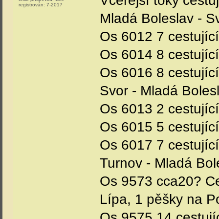
Včerejší toky cestu
registrován:
7-2017
Mladá Boleslav - S
Os 6012 7 cestující
Os 6014 8 cestující
Os 6016 8 cestující
Svor - Mladá Boles
Os 6013 2 cestujíc
Os 6015 5 cestujíc
Os 6017 7 cestujíc
Turnov - Mladá Bol
Os 9573 cca20? Ces
Lípa, 1 pěšky na P
Os 9575 14 cestují