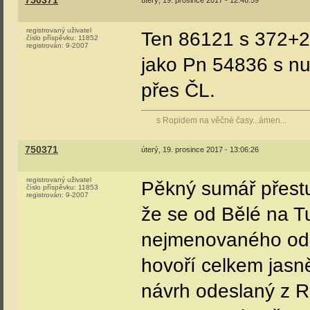
750371
úterý, 19. prosince 2017 - 12:46:59
registrovaný uživatel
Ten 86121 s 372+2
číslo příspěvku:
11852
registrován:
9-2007
jako Pn 54836 s nu
přes ČL.
s Ropidem na věčné časy...ámen...
750371
úterý, 19. prosince 2017 - 13:06:26
registrovaný uživatel
Pěkný sumář přestup
číslo příspěvku:
11853
registrován:
9-2007
že se od Bělé na Tu
nejmenovaného odb
hovoří celkem jasn
návrh odeslaný z R