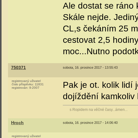
Ale dostat se ráno
Skále nejde. Jediný
CL,s čekáním 25 mi
cestovat 2,5 hodiny
moc...Nutno podotkn
750371
sobota, 16. prosince 2017 - 13:55:43
registrovaný uživatel
Pak je ot. kolik li
číslo příspěvku:
11831
registrován:
9-2007
dojíždění kamkoliv
s Ropidem na věčné časy...ámen...
Hroch
sobota, 16. prosince 2017 - 14:06:40
registrovaný uživatel