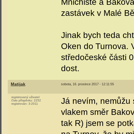
Mnichiště a Bakova
zastávek v Malé Bě
Jinak bych teda cht
Oken do Turnova. 
středočeské části 0
dost.
Matijak
sobota, 16. prosince 2017 - 12:11:55
registrovaný uživatel
Já nevím, nemůžu s
číslo příspěvku:
2252
registrován:
3-2011
vlakem směr Bakov/
tak R) jsem se potkal