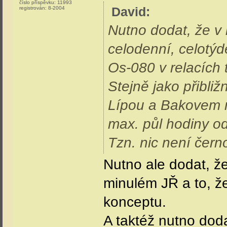
číslo příspěvku:
11993
David
:
registrován:
8-2004
Nutno dodat, že v
celodenní, celotýd
Os-080 v relacích 
Stejně jako přibl
Lípou a Bakovem n
max. půl hodiny od
Tzn. nic není černo
Nutno ale dodat, že
minulém JŘ a to, ž
konceptu.
A taktéž nutno doda