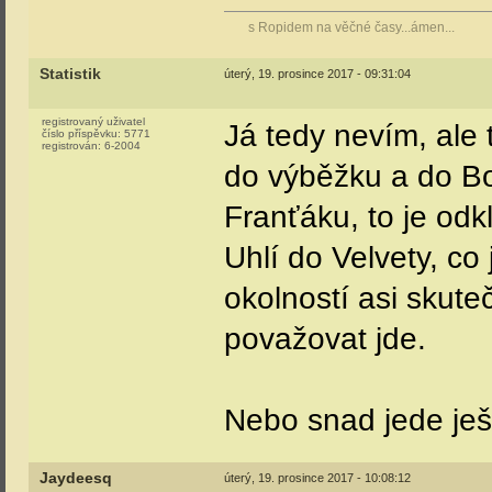
s Ropidem na věčné časy...ámen...
Statistik
úterý, 19. prosince 2017 - 09:31:04
registrovaný uživatel
Já tedy nevím, ale
číslo příspěvku:
5771
registrován:
6-2004
do výběžku a do Bo
Franťáku, to je od
Uhlí do Velvety, co
okolností asi skute
považovat jde.
Nebo snad jede ješ
Jaydeesq
úterý, 19. prosince 2017 - 10:08:12