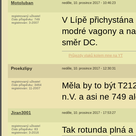
Motoluban
neděle, 10. prosince 2017 - 10:46:23
registrovaný uživatel
V Lípě přichystána
číslo příspěvku:
749
registrován:
3-2007
modré vagony a na
směr DC.
Průjezdy vlaků kolem mne na YT
Prcekzlipy
neděle, 10. prosince 2017 - 12:30:31
registrovaný uživatel
Měla by to být T21
číslo příspěvku:
3464
registrován:
11-2007
n.V. a asi ne 749 a
Jiran3001
neděle, 10. prosince 2017 - 17:53:27
registrovaný uživatel
Tak rotunda plná a
číslo příspěvku:
83
registrován:
3-2016