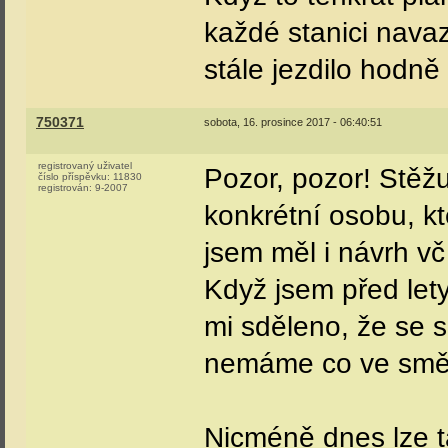
každé stanici navaz
stále jezdilo hodně 
750371
sobota, 16. prosince 2017 - 06:40:51
registrovaný uživatel
Pozor, pozor! Stěžu
číslo příspěvku:
11830
registrován:
9-2007
konkrétní osobu, k
jsem měl i návrh vč
Když jsem před let
mi sděleno, že se 
nemáme co ve směr
Nicméně dnes lze t