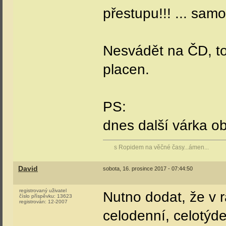
přestupu!!! ... sam
Nesvádět na ČD, to 
placen.
PS:
dnes další várka o
s Ropidem na věčné časy...ámen...
David
sobota, 16. prosince 2017 - 07:44:50
registrovaný uživatel
Nutno dodat, že v 
číslo příspěvku:
13623
registrován:
12-2007
celodenní, celotýd