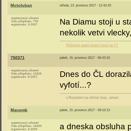
Motoluban
středa, 13. prosince 2017 - 12:42:20
registrovaný uživatel
Na Diamu stoji u st
číslo příspěvku:
750
registrován:
3-2007
nekolik vetvi vlecky
Průjezdy vlaků kolem mne na YT
750371
pátek, 15. prosince 2017 - 06:43:10
registrovaný uživatel
Dnes do ČL dorazil
číslo příspěvku:
11826
registrován:
9-2007
vyfotí...?
s Ropidem na věčné časy...ámen...
Manemb
pátek, 15. prosince 2017 - 09:10:13
registrovaný uživatel
a dneska obsluha p
číslo příspěvku:
19365
registrován:
3-2005