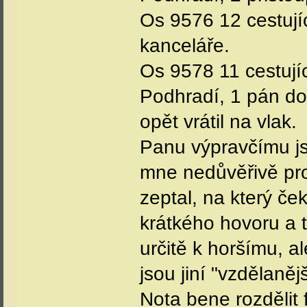
Os 9576 12 cestujíc
kanceláře.
Os 9578 11 cestujíc
Podhradí, 1 pán do
opět vrátil na vlak.
Panu výpravčímu jse
mne nedůvěřivě pro
zeptal, na který če
krátkého hovoru a t
určitě k horšímu, al
jsou jiní "vzdělanějš
Nota bene rozdělit 