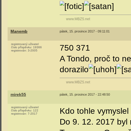
www.MBZS.net
Manemb
pátek, 15. prosince 2017 - 09:11:01
registrovaný uživatel
750 371
číslo příspěvku:
19366
registrován:
3-2005
A Tondo, proč to 
dorazilo
www.MBZS.net
mirek55
pátek, 15. prosince 2017 - 22:48:50
registrovaný uživatel
Kdo tohle vymyslel 
číslo příspěvku:
122
registrován:
7-2017
Do 9. 12. 2017 byl