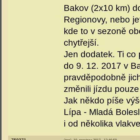
Bakov (2x10 km) d
Regionovy, nebo je
kde to v sezoně ob
chytřejší.
Jen dodatek. Ti co 
do 9. 12. 2017 v B
pravděpodobně jich 
změnili jízdu pouz
Jak někdo píše výš
Lípa - Mladá Boles
i od několika vlakv