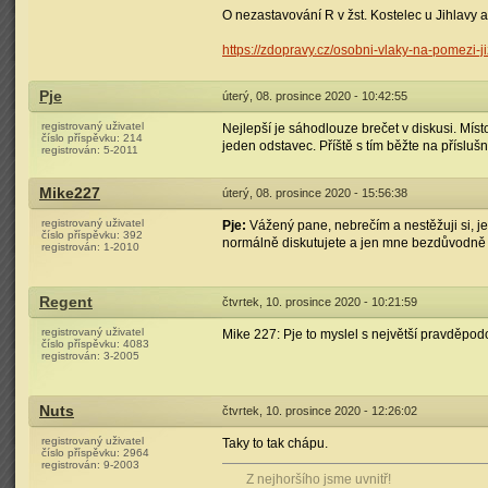
O nezastavování R v žst. Kostelec u Jihlavy a
https://zdopravy.cz/osobni-vlaky-na-pomezi-j
Pje
úterý, 08. prosince 2020 - 10:42:55
registrovaný uživatel
Nejlepší je sáhodlouze brečet v diskusi. Míst
číslo příspěvku:
214
jeden odstavec. Příště s tím běžte na příslušný 
registrován:
5-2011
Mike227
úterý, 08. prosince 2020 - 15:56:38
registrovaný uživatel
Pje:
Vážený pane, nebrečím a nestěžuji si, jen
číslo příspěvku:
392
normálně diskutujete a jen mne bezdůvodně
registrován:
1-2010
Regent
čtvrtek, 10. prosince 2020 - 10:21:59
registrovaný uživatel
Mike 227: Pje to myslel s největší pravděpod
číslo příspěvku:
4083
registrován:
3-2005
Nuts
čtvrtek, 10. prosince 2020 - 12:26:02
registrovaný uživatel
Taky to tak chápu.
číslo příspěvku:
2964
registrován:
9-2003
Z nejhoršího jsme uvnitř!