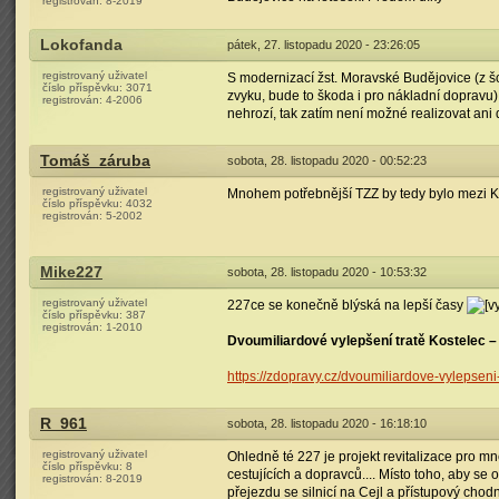
registrován:
8-2019
Lokofanda
pátek, 27. listopadu 2020 - 23:26:05
registrovaný uživatel
S modernizací žst. Moravské Budějovice (z š
číslo příspěvku:
3071
zvyku, bude to škoda i pro nákladní doprav
registrován:
4-2006
nehrozí, tak zatím není možné realizovat ani 
Tomáš_záruba
sobota, 28. listopadu 2020 - 00:52:23
registrovaný uživatel
Mnohem potřebnější TZZ by tedy bylo mezi K
číslo příspěvku:
4032
registrován:
5-2002
Mike227
sobota, 28. listopadu 2020 - 10:53:32
registrovaný uživatel
227ce se konečně blýská na lepší časy
číslo příspěvku:
387
registrován:
1-2010
Dvoumiliardové vylepšení tratě Kostelec – S
https://zdopravy.cz/dvoumiliardove-vylepseni-
R_961
sobota, 28. listopadu 2020 - 16:18:10
registrovaný uživatel
Ohledně té 227 je projekt revitalizace pro 
číslo příspěvku:
8
cestujících a dopravců.... Místo toho, aby se 
registrován:
8-2019
přejezdu se silnicí na Cejl a přístupový cho