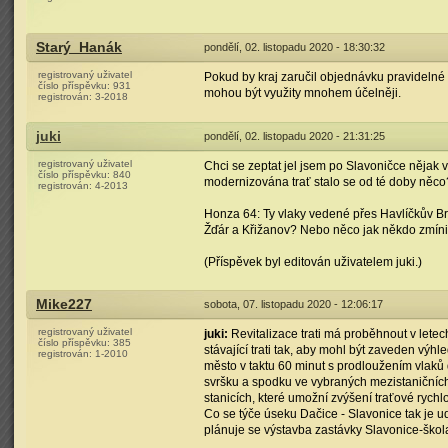
Starý_Hanák
pondělí, 02. listopadu 2020 - 18:30:32
registrovaný uživatel
Pokud by kraj zaručil objednávku pravidelné
číslo příspěvku:
931
mohou být využity mnohem účelněji.
registrován:
3-2018
juki
pondělí, 02. listopadu 2020 - 21:31:25
registrovaný uživatel
Chci se zeptat jel jsem po Slavoničce nějak 
číslo příspěvku:
840
modernizována trať stalo se od té doby něc
registrován:
4-2013
Honza 64: Ty vlaky vedené přes Havlíčkův B
Žďár a Křižanov? Nebo něco jak někdo zmíni
(Příspěvek byl editován uživatelem juki.)
Mike227
sobota, 07. listopadu 2020 - 12:06:17
registrovaný uživatel
juki:
Revitalizace trati má proběhnout v letec
číslo příspěvku:
385
stávající trati tak, aby mohl být zaveden vý
registrován:
1-2010
město v taktu 60 minut s prodloužením vlaků
svršku a spodku ve vybraných mezistaničních
stanicích, které umožní zvýšení traťové rychlo
Co se týče úseku Dačice - Slavonice tak je 
plánuje se výstavba zastávky Slavonice-škol