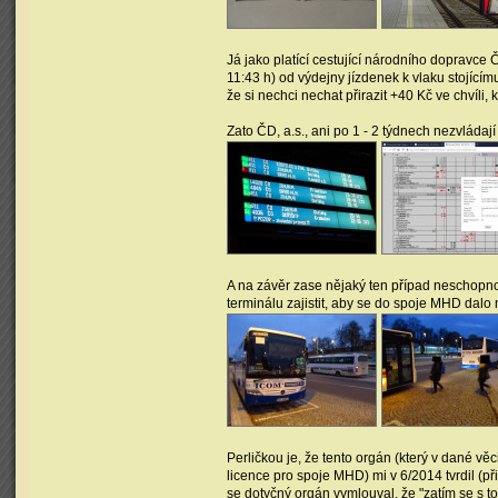
Já jako platící cestující národního dopravce 
11:43 h) od výdejny jízdenek k vlaku stojícím
že si nechci nechat přirazit +40 Kč ve chvíli
Zato ČD, a.s., ani po 1 - 2 týdnech nezvládaj
A na závěr zase nějaký ten případ neschopn
terminálu zajistit, aby se do spoje MHD dalo 
Perličkou je, že tento orgán (který v dané věc
licence pro spoje MHD) mi v 6/2014 tvrdil (př
se dotyčný orgán vymlouval, že "zatím se s to