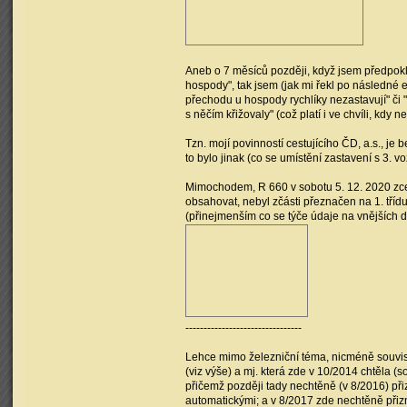
Aneb o 7 měsíců později, když jsem předpokl
hospody", tak jsem (jak mi řekl po následné e
přechodu u hospody rychlíky nezastavují" či "
s něčím křižovaly" (což platí i ve chvíli, kdy ne
Tzn. mojí povinností cestujícího ČD, a.s., je 
to bylo jinak (co se umístění zastavení s 3. voz
Mimochodem, R 660 v sobotu 5. 12. 2020 zcela 
obsahovat, nebyl zčásti přeznačen na 1. třídu
(přinejmenším co se týče údaje na vnějších dv
--------------------------------
Lehce mimo železniční téma, nicméně souvisí 
(viz výše) a mj. která zde v 10/2014 chtěla (s
přičemž později tady nechtěně (v 8/2016) při
automatickými; a v 8/2017 zde nechtěně přizn