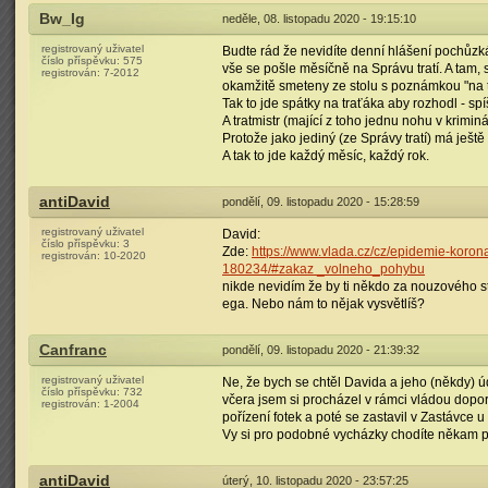
Bw_Ig
neděle, 08. listopadu 2020 - 19:15:10
registrovaný uživatel
Budte rád že nevidíte denní hlášení pochůzkář
číslo příspěvku:
575
vše se pošle měsíčně na Správu tratí. A tam
registrován:
7-2012
okamžitě smeteny ze stolu s poznámkou "na t
Tak to jde spátky na traťáka aby rozhodl - spí
A tratmistr (mající z toho jednu nohu v krimi
Protože jako jediný (ze Správy tratí) má ještě
A tak to jde každý měsíc, každý rok.
antiDavid
pondělí, 09. listopadu 2020 - 15:28:59
registrovaný uživatel
David:
číslo příspěvku:
3
Zde:
https://www.vlada.cz/cz/epidemie-koron
registrován:
10-2020
180234/#zakaz _volneho_pohybu
nikde nevidím že by ti někdo za nouzového st
ega. Nebo nám to nějak vysvětlíš?
Canfranc
pondělí, 09. listopadu 2020 - 21:39:32
registrovaný uživatel
Ne, že bych se chtěl Davida a jeho (někdy) ú
číslo příspěvku:
732
včera jsem si procházel v rámci vládou dopo
registrován:
1-2004
pořízení fotek a poté se zastavil v Zastávce u 
Vy si pro podobné vycházky chodíte někam 
antiDavid
úterý, 10. listopadu 2020 - 23:57:25