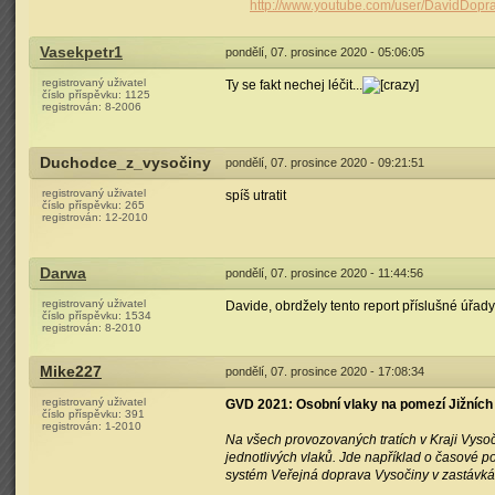
http://www.youtube.com/user/DavidDopr
Vasekpetr1
pondělí, 07. prosince 2020 - 05:06:05
registrovaný uživatel
Ty se fakt nechej léčit...
číslo příspěvku:
1125
registrován:
8-2006
Duchodce_z_vysočiny
pondělí, 07. prosince 2020 - 09:21:51
registrovaný uživatel
spíš utratit
číslo příspěvku:
265
registrován:
12-2010
Darwa
pondělí, 07. prosince 2020 - 11:44:56
registrovaný uživatel
Davide, obrdžely tento report příslušné úřad
číslo příspěvku:
1534
registrován:
8-2010
Mike227
pondělí, 07. prosince 2020 - 17:08:34
registrovaný uživatel
GVD 2021: Osobní vlaky na pomezí Jižních 
číslo příspěvku:
391
registrován:
1-2010
Na všech provozovaných tratích v Kraji Vyso
jednotlivých vlaků. Jde například o časové p
systém Veřejná doprava Vysočiny v zastávkác