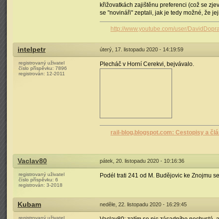
křižovatkách zajištěnu preferenci (což se zje
se "novináři" zeptali, jak je tedy možné, že jej
http://www.youtube.com/user/DavidDopr
intelpetr
úterý, 17. listopadu 2020 - 14:19:59
registrovaný uživatel
Plecháč v Horní Cerekvi, bejvávalo.
číslo příspěvku:
7896
registrován:
12-2011
rail-blog.blogspot.com: Cestopisy a čl
Vaclav80
pátek, 20. listopadu 2020 - 10:16:36
registrovaný uživatel
Podél trati 241 od M. Budějovic ke Znojmu s
číslo příspěvku:
6
registrován:
3-2018
Kubam
neděle, 22. listopadu 2020 - 16:29:45
registrovaný uživatel