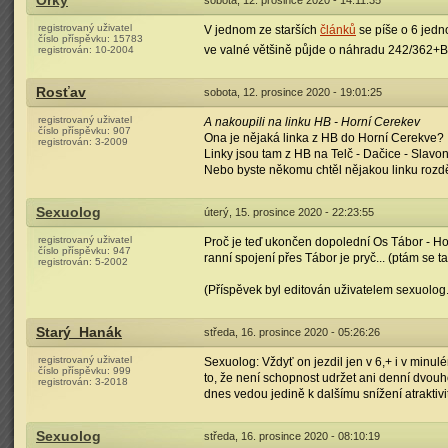
Orky
sobota, 12. prosince 2020 - 14:11:35
registrovaný uživatel
V jednom ze starších
článků
se píše o 6 jedno
číslo příspěvku:
15783
ve valné většině půjde o náhradu 242/362+
registrován:
10-2004
Rosťav
sobota, 12. prosince 2020 - 19:01:25
registrovaný uživatel
A nakoupili na linku HB - Horní Cerekev
číslo příspěvku:
907
Ona je nějaká linka z HB do Horní Cerekve?
registrován:
3-2009
Linky jsou tam z HB na Telč - Dačice - Slavo
Nebo byste někomu chtěl nějakou linku rozděli
Sexuolog
úterý, 15. prosince 2020 - 22:23:55
registrovaný uživatel
Proč je teď ukončen dopolední Os Tábor - Ho
číslo příspěvku:
947
ranní spojení přes Tábor je pryč... (ptám se 
registrován:
5-2002
(Příspěvek byl editován uživatelem sexuolog.
Starý_Hanák
středa, 16. prosince 2020 - 05:26:26
registrovaný uživatel
Sexuolog: Vždyť on jezdil jen v 6,+ i v minu
číslo příspěvku:
999
to, že není schopnost udržet ani denní dvouh
registrován:
3-2018
dnes vedou jedině k dalšímu snížení atraktivit
Sexuolog
středa, 16. prosince 2020 - 08:10:19