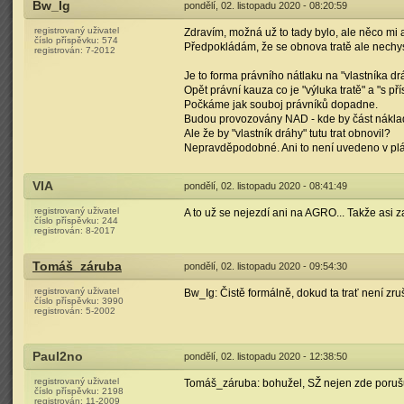
Bw_Ig
pondělí, 02. listopadu 2020 - 08:20:59
registrovaný uživatel
Zdravím, možná už to tady bylo, ale něco mi a
číslo příspěvku:
574
Předpokládám, že se obnova tratě ale nechy
registrován:
7-2012
Je to forma právního nátlaku na "vlastníka dr
Opět právní kauza co je "výluka tratě" a "s 
Počkáme jak souboj právníků dopadne.
Budou provozovány NAD - kde by část nákladů
Ale že by "vlastník dráhy" tutu trat obnovil?
Nepravděpodobné. Ani to není uvedeno v plánu
VIA
pondělí, 02. listopadu 2020 - 08:41:49
registrovaný uživatel
A to už se nejezdí ani na AGRO... Takže asi za
číslo příspěvku:
244
registrován:
8-2017
Tomáš_záruba
pondělí, 02. listopadu 2020 - 09:54:30
registrovaný uživatel
Bw_Ig: Čistě formálně, dokud ta trať není zr
číslo příspěvku:
3990
registrován:
5-2002
Paul2no
pondělí, 02. listopadu 2020 - 12:38:50
registrovaný uživatel
Tomáš_záruba: bohužel, SŽ nejen zde porušuje
číslo příspěvku:
2198
registrován:
11-2009