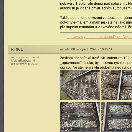
nebývá v Třebíči, ale doma nad splavem v Nám
autobusu je v dané chvíli jedním autobusem 
Takže podle tohoto tvrzení vedoucího orgánu
dotyčný e-mailem a mám jej - stejně jako mnoh
přestupním terminálu u vlakového nádraží ček
http://www.youtube.com/user/DavidDopr
R_961
neděle, 08. listopadu 2020 - 18:12:11
registrovaný uživatel
Zasílám pár snímků tratě 240 kolem km 192 me
číslo příspěvku:
6
,,opraveném´´ úseku, by traťovou rychlost po
registrován:
8-2019
opravu. Ve stejném stylu proběhla nedávno i o