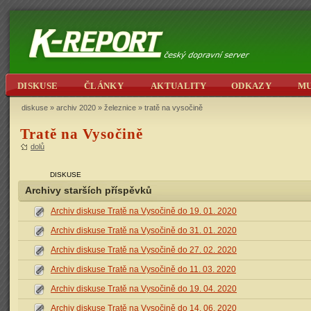
DISKUSE
ČLÁNKY
AKTUALITY
ODKAZY
M
diskuse
»
archiv 2020
»
železnice
» tratě na vysočině
Tratě na Vysočině
dolů
DISKUSE
Archivy starších příspěvků
Archiv diskuse Tratě na Vysočině do 19. 01. 2020
Archiv diskuse Tratě na Vysočině do 31. 01. 2020
Archiv diskuse Tratě na Vysočině do 27. 02. 2020
Archiv diskuse Tratě na Vysočině do 11. 03. 2020
Archiv diskuse Tratě na Vysočině do 19. 04. 2020
Archiv diskuse Tratě na Vysočině do 14. 06. 2020