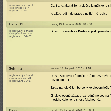
registrovaný uživatel
Canfranc: akorát že na vlečce ivančického sil
číslo příspěvku:
4
registrován:
10-2020
jo a já chodím do práce a neživí mě rodiče,
Hanz_11
pátek, 13. listopadu 2020 - 18:27:03
registrovaný uživatel
Dnešní momentka z Kostelce, jestli jsem dobř
číslo příspěvku:
747
registrován:
5-2007
Schmitz
sobota, 14. listopadu 2020 - 19:52:41
registrovaný uživatel
R 961: A co bylo předmětem té opravy? Předp
číslo příspěvku:
78
nezpůsobil :-)
registrován:
9-2017
Takže nanejvýš ten bordel v kolejovém loži. P
Jinak vyfocené závady rozhodně nejsou na "ma
mezích. Kolej toho snese fakt hodně...
David
neděle, 15. listopadu 2020 - 11:38:11