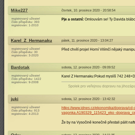
Mike227
čtvrtek, 10. prosince 2020 - 20:58:54
registrovaný uživatel
Pje a ostatní:
Omlouvám se! Ty Davida bláboly 
číslo příspěvku:
393
registrován:
1-2010
Karel_Z_Hermanaku
pátek, 11. prosince 2020 - 13:04:27
registrovaný uživatel
Před chvílí projel Horní Vilímčí nějaký mani
číslo příspěvku:
30
registrován:
3-2020
Bardotak
sobota, 12. prosince 2020 - 09:09:52
registrovaný uživatel
Karel Z Hermanaku:Pokud myslíš 742 248+D
číslo příspěvku:
1422
registrován:
9-2008
Spolek pro veřejnou dopravu na jihozáp
juki
sobota, 12. prosince 2020 - 13:42:32
registrovaný uživatel
https://www.idnes.cz/ekonomika/doprava/cd-
číslo příspěvku:
913
vagonka.A190329_115423_eko -doprava_c
registrován:
4-2013
Že by na Vysočině konečně přestali pálit naf