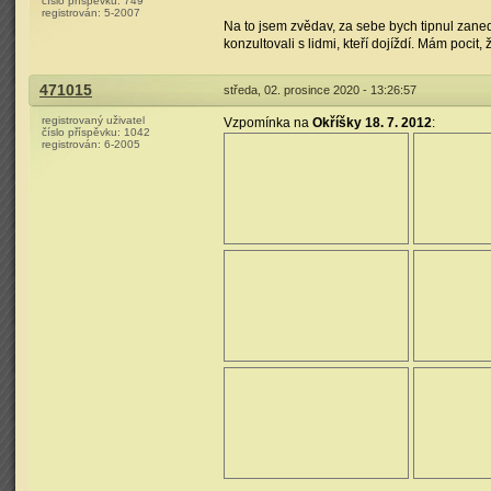
číslo příspěvku:
749
registrován:
5-2007
Na to jsem zvědav, za sebe bych tipnul zanedba
konzultovali s lidmi, kteří dojíždí. Mám pocit,
471015
středa, 02. prosince 2020 - 13:26:57
registrovaný uživatel
Vzpomínka na
Okříšky 18. 7. 2012
:
číslo příspěvku:
1042
registrován:
6-2005