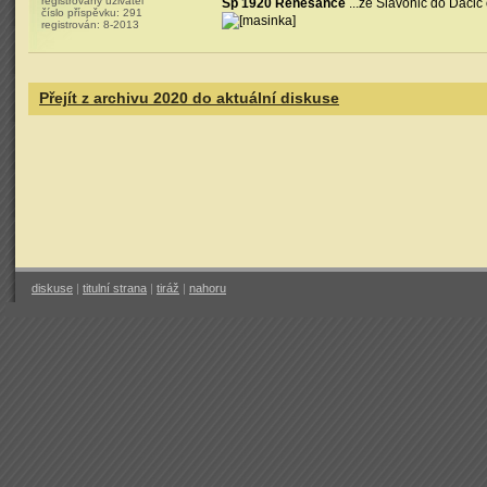
registrovaný uživatel
Sp 1920 Renesance
...ze Slavonic do Dačic 
číslo příspěvku:
291
registrován:
8-2013
Přejít z archivu 2020 do aktuální diskuse
diskuse
|
titulní strana
|
tiráž
|
nahoru