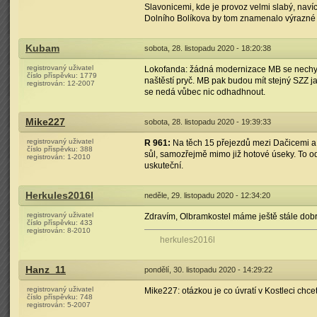
Slavonicemi, kde je provoz velmi slabý, nav
Dolního Bolíkova by tom znamenalo výrazné 
Kubam
sobota, 28. listopadu 2020 - 18:20:38
registrovaný uživatel
Lokofanda: žádná modernizace MB se nechystá,
číslo příspěvku:
1779
naštěstí pryč. MB pak budou mít stejný SZZ ja
registrován:
12-2007
se nedá vůbec nic odhadhnout.
Mike227
sobota, 28. listopadu 2020 - 19:39:33
registrovaný uživatel
R 961:
Na těch 15 přejezdů mezi Dačicemi a Sl
číslo příspěvku:
388
sůl, samozřejmě mimo již hotové úseky. To od
registrován:
1-2010
uskuteční.
Herkules2016l
neděle, 29. listopadu 2020 - 12:34:20
registrovaný uživatel
Zdravím, Olbramkostel máme ještě stále dobro
číslo příspěvku:
433
registrován:
8-2010
herkules2016l
Hanz_11
pondělí, 30. listopadu 2020 - 14:29:22
registrovaný uživatel
Mike227: otázkou je co úvratí v Kostleci chce
číslo příspěvku:
748
registrován:
5-2007