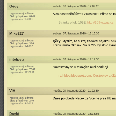
Qěcy
sobota, 07. listopadu 2020 - 12:09:28
registrovaný uživatel
A co odstranění úvrati v Kostelci? Přímo se to
číslo příspěvku:
6747
registrován:
9-2005
Stránky o lok. 109E:
http://109-e.wgz.cz
Mike227
sobota, 07. listopadu 2020 - 12:15:38
registrovaný uživatel
Qěcy:
Myslím, že si kraj zadával nějakou stud
číslo příspěvku:
386
Třebíč místo Okříšek. Na té 227 by šlo o zkrá
registrován:
1-2010
intelpetr
sobota, 07. listopadu 2020 - 12:17:30
registrovaný uživatel
Novostavby se u takových akcí nedělají.
číslo příspěvku:
7867
registrován:
12-2011
rail-blog.blogspot.com: Cestopisy a čl
VIA
neděle, 08. listopadu 2020 - 11:22:30
registrovaný uživatel
Dnes po obede vlacek ze Vcelne pres HB na
číslo příspěvku:
246
registrován:
8-2017
David
neděle, 08. listopadu 2020 - 15:18:55