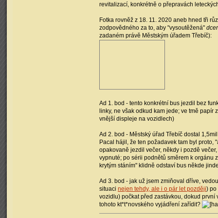
revitalizací, konkrétně o přepravách leteckýc
Fotka rovněž z 18. 11. 2020 aneb hned tři r
zodpovědného za to, aby "vysoutěžená"
dce
zadaném právě Městským úřadem Třebíč):
Ad 1. bod - tento konkrétní bus jezdil bez fu
linky, ne však odkud kam jede; ve tmě papír 
vnější displeje na vozidlech)
Ad 2. bod - Městský úřad Třebíč dostal 1,5mi
Pacal hájil, že ten požadavek tam byl proto, 
opakovaně jezdil večer, někdy i pozdě večer,
vypnuté; po sérii podnětů směrem k orgánu z 
krytým stáním" klidně odstaví bus někde jinde
Ad 3. bod - jak už jsem zmiňoval dříve, vedouc
situaci
nejen tehdy, ale i o pár let později
) po
vozidlu) počkat před zastávkou, dokud první 
tohoto kt*t*novského vyjádření zařídit?