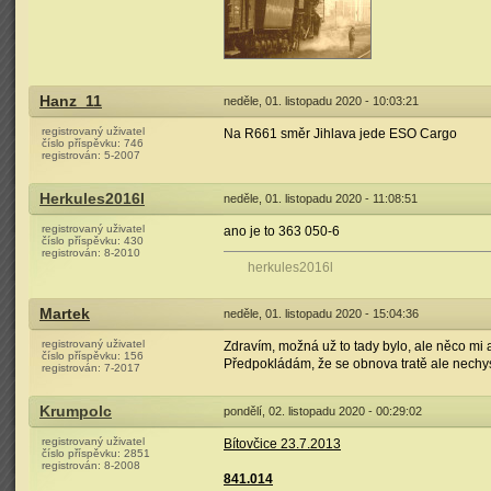
Hanz_11
neděle, 01. listopadu 2020 - 10:03:21
registrovaný uživatel
Na R661 směr Jihlava jede ESO Cargo
číslo příspěvku:
746
registrován:
5-2007
Herkules2016l
neděle, 01. listopadu 2020 - 11:08:51
registrovaný uživatel
ano je to 363 050-6
číslo příspěvku:
430
registrován:
8-2010
herkules2016l
Martek
neděle, 01. listopadu 2020 - 15:04:36
registrovaný uživatel
Zdravím, možná už to tady bylo, ale něco mi a
číslo příspěvku:
156
Předpokládám, že se obnova tratě ale nechy
registrován:
7-2017
Krumpolc
pondělí, 02. listopadu 2020 - 00:29:02
registrovaný uživatel
Bítovčice 23.7.2013
číslo příspěvku:
2851
registrován:
8-2008
841.014