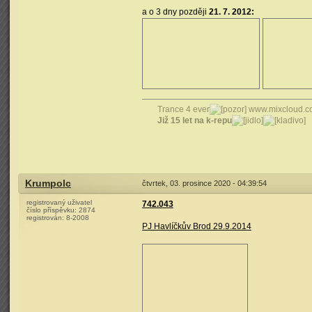
a o 3 dny později
21. 7. 2012:
Trance 4 ever
www.mixcloud.c
Již 15 let na k-repu
Krumpolc
čtvrtek, 03. prosince 2020 - 04:39:54
registrovaný uživatel
742.043
číslo příspěvku:
2874
registrován:
8-2008
PJ Havlíčkův Brod 29.9.2014