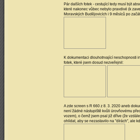
Pár dalších fotek - cestující tedy musí být abs
které nakonec vůbec nebylo pravdivé (k zav
Moravských Budějovicích i 9 měsíců po začát
K dokumentaci dlouhotrvající neschopnosti inf
fotek, které jsem dosud nezveřejnil:
A zde screen s R 660 z 8. 3. 2020 aneb dokume
není žádné nástupiště kvůli úrovňovému přecho
vozem), o čemž jsem psal již dříve (že vzdál
ohlídat, aby se nezastavilo na "dírách", ale k