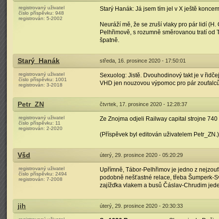
registrovaný uživatel
Starý Hanák: Já jsem tím jel v X ještě konc
číslo příspěvku:
948
registrován:
5-2002
Neuráží mě, že se zruší vlaky pro pár lidí (H.
Pelhřimově, s rozumně směrovanou tratí od T
špatně.
Starý_Hanák
středa, 16. prosince 2020 - 17:50:01
registrovaný uživatel
Sexuolog: Jistě. Dvouhodinový takt je v řidčej
číslo příspěvku:
1001
VHD jen nouzovou výpomoc pro pár zoufalců.
registrován:
3-2018
Petr_ZN
čtvrtek, 17. prosince 2020 - 12:28:37
registrovaný uživatel
Ze Znojma odjeli Railway capital strojne 740
číslo příspěvku:
11
registrován:
2-2020
(Příspěvek byl editován uživatelem Petr_ZN.)
Všd
úterý, 29. prosince 2020 - 05:20:29
registrovaný uživatel
Upřímně, Tábor-Pelhřimov je jedno z nejzoufa
číslo příspěvku:
2494
podobně nešťastné relace, třeba Šumperk-Svi
registrován:
7-2008
zajížďka vlakem a busů Čáslav-Chrudim jede
jih
úterý, 29. prosince 2020 - 20:30:33