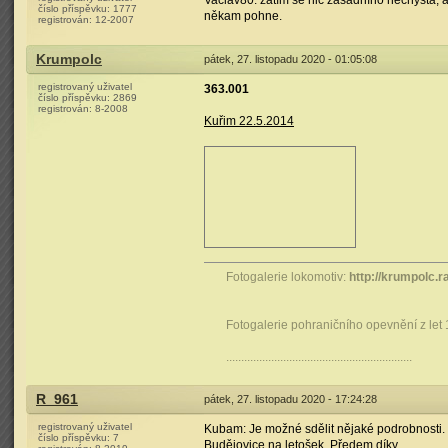
Vaclav80: zatím se nic zásadního nechystá, ale
číslo příspěvku:
1777
někam pohne.
registrován:
12-2007
Krumpolc
pátek, 27. listopadu 2020 - 01:05:08
registrovaný uživatel
363.001
číslo příspěvku:
2869
registrován:
8-2008
Kuřim 22.5.2014
Fotogalerie lokomotiv:
http://krumpolc.r
Fotogalerie pohraničního opevnění z let
..............................................................
R_961
pátek, 27. listopadu 2020 - 17:24:28
registrovaný uživatel
Kubam: Je možné sdělit nějaké podrobnosti. 
číslo příspěvku:
7
Budějovice na letošek. Předem díky