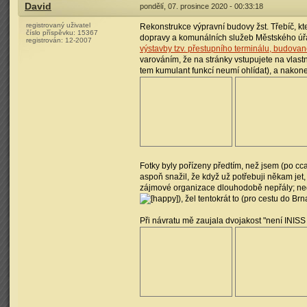
David
pondělí, 07. prosince 2020 - 00:33:18
registrovaný uživatel
Rekonstrukce výpravní budovy žst. Třebíč, kt
číslo příspěvku:
15367
dopravy a komunálních služeb Městského úřa
registrován:
12-2007
výstavby tzv. přestupního terminálu, budova
varováním, že na stránky vstupujete na vlastní
tem kumulant funkcí neumí ohlídat), a nakonec
Fotky byly pořízeny předtím, než jsem (po cca
aspoň snažil, že když už potřebuji někam jet, t
zájmové organizace dlouhodobě nepřály; nedá
), žel tentokrát to (pro cestu do Br
Při návratu mě zaujala dvojakost "není INISS