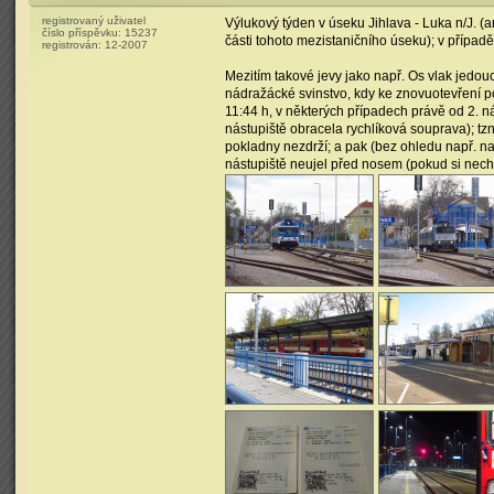
registrovaný uživatel
Výlukový týden v úseku Jihlava - Luka n/J. (
číslo příspěvku:
15237
části tohoto mezistaničního úseku); v případě
registrován:
12-2007
Mezitím takové jevy jako např. Os vlak jedouc
nádražácké svinstvo, kdy ke znovuotevření p
11:44 h, v některých případech právě od 2. n
nástupiště obracela rychlíková souprava); tzn.
pokladny nezdrží; a pak (bez ohledu např. n
nástupiště neujel před nosem (pokud si nechc