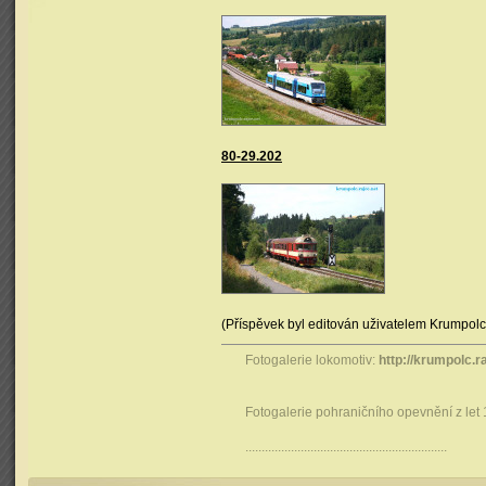
80-29.202
(Příspěvek byl editován uživatelem Krumpolc
Fotogalerie lokomotiv:
http://krumpolc.r
Fotogalerie pohraničního opevnění z let
..............................................................