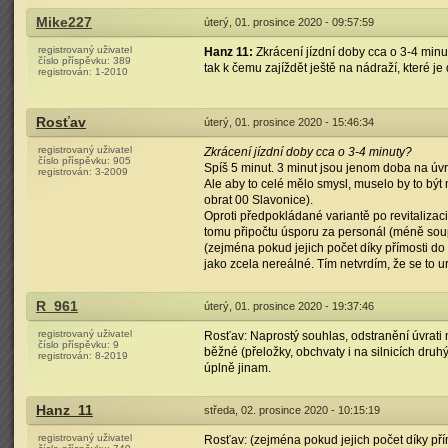
Mike227
úterý, 01. prosince 2020 - 09:57:59
registrovaný uživatel
Hanz 11:
Zkrácení jízdní doby cca o 3-4 min
číslo příspěvku:
389
tak k čemu zajíždět ještě na nádraží, které je
registrován:
1-2010
Rosťav
úterý, 01. prosince 2020 - 15:46:34
registrovaný uživatel
Zkrácení jízdní doby cca o 3-4 minuty?
číslo příspěvku:
905
Spíš 5 minut. 3 minut jsou jenom doba na úvra
registrován:
3-2009
Ale aby to celé mělo smysl, muselo by to být
obrat 00 Slavonice).
Oproti předpokládané variantě po revitalizac
tomu připočtu úsporu za personál (méně soup
(zejména pokud jejich počet díky přímosti do 
jako zcela nereálné. Tím netvrdím, že se to ur
R_961
úterý, 01. prosince 2020 - 19:37:46
registrovaný uživatel
Rosťav: Naprostý souhlas, odstranění úvrati 
číslo příspěvku:
9
běžné (přeložky, obchvaty i na silnicích druh
registrován:
8-2019
úplně jinam.
Hanz_11
středa, 02. prosince 2020 - 10:15:19
registrovaný uživatel
Rosťav: (zejména pokud jejich počet díky pří