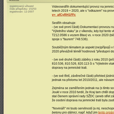
registrovaný uživatel
Videosestřih dokumentující provoz na jemnické
číslo příspěvku:
15253
letech 2019 + 2020, ale s "odkazem" na provo
registrován:
12-2007
v=_afCyRH1FFc
Sestřih obsahuje:
- (ve své první části) Dokumentaci provozu n
"Výletního vlaku" je z víkendu, kdy byl tento
T212.0586 s vozem Btax) vs. v roce 2020 (bě
spoje s "faurem" 748.536).
Souběžným tématem je aspekt (ne)přípojů v 
2020 převážně téměř hodinová "přestupní dob
- (ve své druhé části) záběry z roku 2010 (j
810.536, 810.526, 820.113 či s "Výletním vla
dopravy na jemnické trati.
- (ve své třetí, závěrečné části) přehled jíz
jednak na přelomu let 2010/2011, ale návaz
Zejména se zaměřením jednak na (s tímto souv
Joukl v roce 2010 tvrdil, že Kraj tam chtěl d
stal členem správní rady SŽDC (aneb střet z
že osobní doprava na jemnické trati byla zas
"Novináři" mi touto servilností (a mj. neschopn
betonu pro dálnici
, např. když jim
tento orgán 