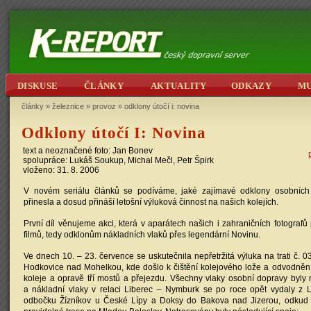
DISKUSE
ČLÁNKY
AKTUALITY
ODKAZY
M
články
»
železnice
»
provoz
»
odklony útočí i: novina
Odklony útočí I: Novina
text a neoznačené foto:
Jan Bonev
spolupráce:
Lukáš Soukup
,
Michal Mečl
,
Petr Špirk
vloženo: 31. 8. 2006
V novém seriálu článků se podíváme, jaké zajímavé odklony osobních 
přinesla a dosud přináší letošní výluková činnost na našich kolejích.
První díl věnujeme akci, která v aparátech našich i zahraničních fotografů 
filmů, tedy odklonům nákladních vlaků přes legendární Novinu.
Ve dnech 10. – 23. července se uskutečnila nepřetržitá výluka na trati č. 
Hodkovice nad Mohelkou, kde došlo k čištění kolejového lože a odvodnění
koleje a opravě tří mostů a přejezdu. Všechny vlaky osobní dopravy byly
a nákladní vlaky v relaci Liberec – Nymburk se po roce opět vydaly z 
odbočku Žízníkov u České Lípy a Doksy do Bakova nad Jizerou, odkud 