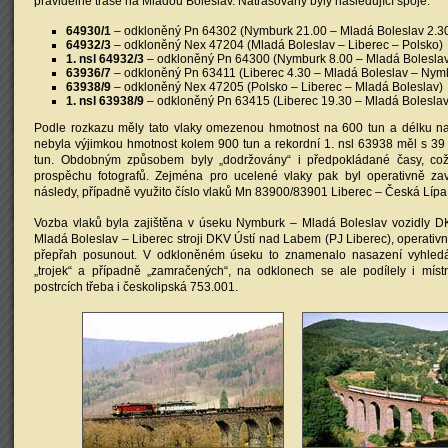
pravidelné trase na Mladou Boleslav. Natrasovány byly následující spoje:
64930/1
– odkloněný Pn 64302 (Nymburk 21.00 – Mladá Boleslav 2.30
64932/3
– odkloněný Nex 47204 (Mladá Boleslav – Liberec – Polsko)
1. nsl 64932/3
– odkloněný Pn 64300 (Nymburk 8.00 – Mladá Boleslav
63936/7
– odkloněný Pn 63411 (Liberec 4.30 – Mladá Boleslav – Nym
63938/9
– odkloněný Nex 47205 (Polsko – Liberec – Mladá Boleslav)
1. nsl 63938/9
– odkloněný Pn 63415 (Liberec 19.30 – Mladá Bolesla
Podle rozkazu měly tato vlaky omezenou hmotnost na 600 tun a délku na
nebyla výjimkou hmotnost kolem 900 tun a rekordní 1. nsl 63938 měl s 3
tun. Obdobným způsobem byly „dodržovány“ i předpokládané časy, což
prospěchu fotografů. Zejména pro ucelené vlaky pak byl operativně zav
následy, případně využito číslo vlaků Mn 83900/83901 Liberec – Česká Lípa
Vozba vlaků byla zajištěna v úseku Nymburk – Mladá Boleslav vozidly 
Mladá Boleslav – Liberec stroji DKV Ústí nad Labem (PJ Liberec), operativ
přepřah posunout. V odkloněném úseku to znamenalo nasazení vyhledá
„trojek“ a případně „zamračených“, na odklonech se ale podílely i místn
postrcích třeba i českolipská 753.001.