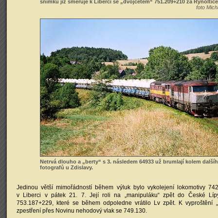
snímku již směřuje k Liberci se „dvojčetem“ 751.209+210 za Rynoltice
foto Mich
Netrvá dlouho a „berty“ s 3. následem 64933 už brumlají kolem další
fotografů u Zdislavy.
Jedinou větší mimořádností během výluk bylo vykolejení lokomotivy 7
v Liberci v pátek 21. 7. Její roli na „manipuláku“ zpět do České Líp
753.187+229, které se během odpoledne vrátilo Lv zpět. K vyproštění „k
zpestření přes Novinu nehodový vlak se 749.130.