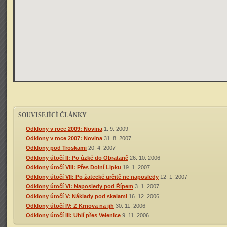
SOUVISEJÍCÍ ČLÁNKY
Odklony v roce 2009: Novina
1. 9. 2009
Odklony v roce 2007: Novina
31. 8. 2007
Odklony pod Troskami
20. 4. 2007
Odklony útočí II: Po úzké do Obrataně
26. 10. 2006
Odklony útočí VIII: Přes Dolní Lipku
19. 1. 2007
Odklony útočí VII: Po žatecké určitě ne naposledy
12. 1. 2007
Odklony útočí VI: Naposledy pod Řípem
3. 1. 2007
Odklony útočí V: Náklady pod skalami
16. 12. 2006
Odklony útočí IV: Z Krnova na jih
30. 11. 2006
Odklony útočí III: Uhlí přes Velenice
9. 11. 2006