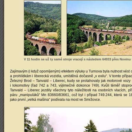
V 11 hodin se už ty samé stroje vracejí s následem 64933 přes Novinu k
Zajímavým (i když opomíjeným) efektem výluky u Turnova byla nutnost vés
a prohlídkám i liberecká vozidla, umístěná dočasně „v exilu“. V tomto přípa
Železný Brod – Tanvald – Liberec, kudy se protahovaly jak motorové vozy 
i lokomotivy (řad 742 a 743, výjimečně dokonce 749). Kvůli téměř stoproc
Tanvald – Liberec jezdily všechny tyto náležitosti na osobních vlacích, 
páru „manipuláků“ Mn 83660/83661, což byl i případ 749.244, která se 1
jako první „velká mašina“ podívala na most ve Smržovce.