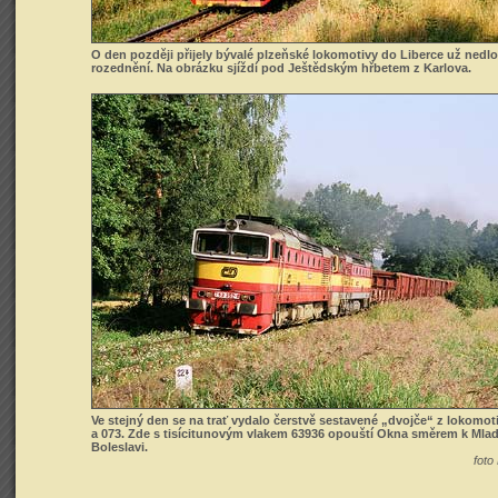
O den později přijely bývalé plzeňské lokomotivy do Liberce už nedl
rozednění. Na obrázku sjíždí pod Ještědským hřbetem z Karlova.
Ve stejný den se na trať vydalo čerstvě sestavené „dvojče“ z lokomot
a 073. Zde s tisícitunovým vlakem 63936 opouští Okna směrem k Mla
Boleslavi.
foto