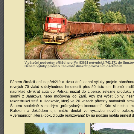
V páteční podvečer přijíždí pro Mn 83661 netypická 742.171 do Smržo
Během výluky prošla v Tanvaldě dvakrát provozním ošetřením.
Během čtrnácti dní nepřetržité a dvou dnů denní výluky projelo náročno
rovných 70 vlaků s úctyhodnou hmotností přes 50 tisíc tun. Kromě tradič
například čtyřikrát auta do Polska, mazut do Liberce, železné produkty d
sodný z Janikowa nebo močovina do Žarů. Aby byl výčet úplný, nesm
rekonstrukci tratě u Hodkovic, který ve 20 vozech přivezly nadvakrát st
Šauera společně s modrým „průmyslovým kocourem“. Kdo si nechal m
Ralskem a Ještědem ujít, může doufat ve výstavbu nového zabezpe
v Jeřmanicích, která (pokud bude realizována) by na podzim mohla přinést 