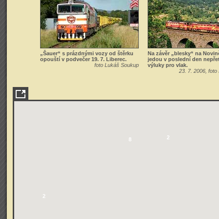
„Šauer“ s prázdnými vozy od štěrku
Na závěr „blesky“ na Novině
opouští v podvečer 19. 7. Liberec.
jedou v poslední den nepřet
foto Lukáš Soukup
výluky pro vlak.
23. 7. 2006, foto
2
8
2