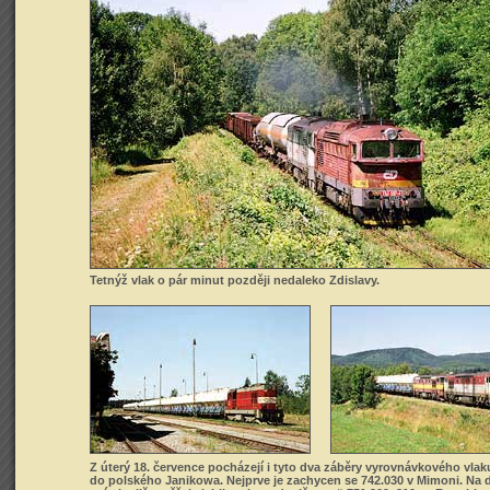
Tetnýž vlak o pár minut později nedaleko Zdislavy.
Z úterý 18. července pocházejí i tyto dva záběry vyrovnávkového vlak
do polského Janikowa. Nejprve je zachycen se 742.030 v Mimoni. Na