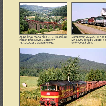
Za pošmourného rána 21. 7. klesají od
„Brejlovci“ 753.229+187 s
Křižan přes Novinu „blesky“
Mn 83900 čekají v Liberci n
753.141+211 s vlakem 64931.
směr Česká Lípa.