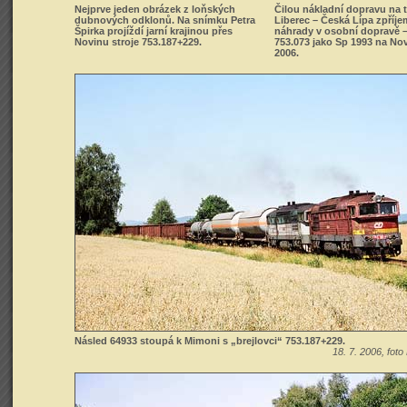
Nejprve jeden obrázek z loňských
Čilou nákladní dopravu na t
dubnových odklonů. Na snímku Petra
Liberec – Česká Lípa zpříj
Špirka projíždí jarní krajinou přes
náhrady v osobní dopravě 
Novinu stroje 753.187+229.
753.073 jako Sp 1993 na Nov
2006.
Násled 64933 stoupá k Mimoni s „brejlovci“ 753.187+229.
18. 7. 2006, foto