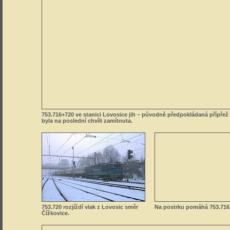
753.716+720 ve stanici Lovosice jih – původně předpokládaná přípřež
byla na poslední chvíli zamítnuta.
753.720 rozjíždí vlak z Lovosic směr
Na postrku pomáhá 753.716
Čížkovice.