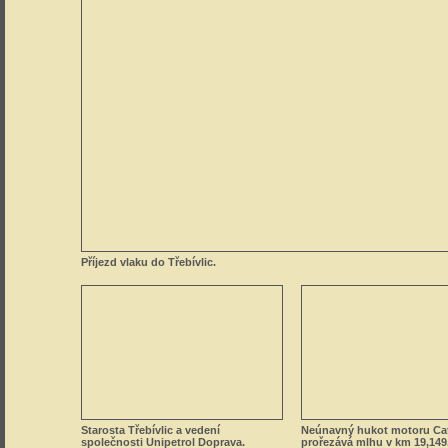
Příjezd vlaku do Třebívlic.
Starosta Třebívlic a vedení
Neúnavný hukot motoru Cate
společnosti Unipetrol Doprava.
prořezává mlhu v km 19,149