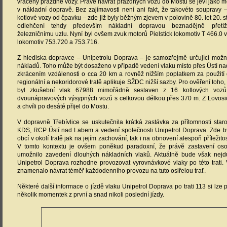
vraceny prázdné vozy. Právě návrat prázdných vozů do Mostu se jeví jako mož
v nákladní dopravě. Bez zajímavosti není ani fakt, že takovéto soupravy
kotlové vozy od čpavku – zde již byly běžným zjevem v polovině 80. let 20. 
odlehčení tehdy především nákladní dopravou beznadějně přetí
železničnímu uzlu. Nyní byl ovšem zvuk motorů Pielstick lokomotiv T 466.0 v
lokomotiv 753.720 a 753.716.
Z hlediska dopravce – Unipetrolu Doprava – je samozřejmě určující možno
nákladů. Toho může být dosaženo v případě vedení vlaku místo přes Ústí na
zkrácením vzdálenosti o cca 20 km a rovněž nižším poplatkem za použití 
regionální a nekoridorové tratě aplikuje SŽDC nižší sazby. Pro ověření toho, 
byl zkušební vlak 67988 mimořádně sestaven z 16 kotlových vo
dvounápravových výsypných vozů s celkovou délkou přes 370 m. Z Lovosic 
a chvíli po desáté přijel do Mostu.
V dopravně Třebívlice se uskutečnila krátká zastávka za přítomnosti staro
KDS, RCP Ústí nad Labem a vedení společnosti Unipetrol Doprava. Zde b
obcí v okolí tratě jak na jejím zachování, tak i na obnovení alespoň příležit
V tomto kontextu je ovšem poněkud paradoxní, že právě zastavení oso
umožnilo zavedení dlouhých nákladních vlaků. Aktuálně bude však nejdůl
Unipetrol Doprava rozhodne provozovat vyrovnávkové vlaky po této trati.
znamenalo návrat téměř každodenního provozu na tuto osiřelou trať.
Některé další informace o jízdě vlaku Unipetrol Doprava po trati 113 si lze 
několik momentek z první a snad nikoli poslední jízdy.