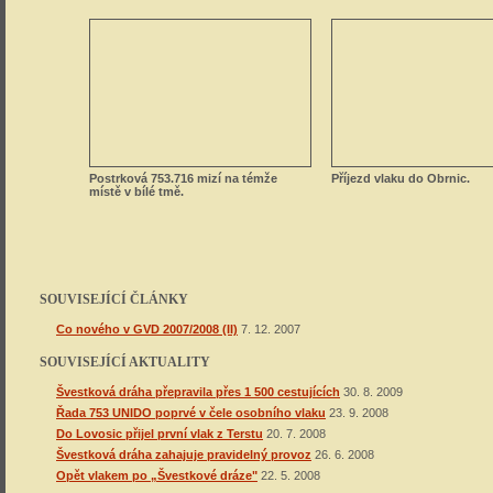
Postrková 753.716 mizí na témže
Příjezd vlaku do Obrnic.
místě v bílé tmě.
SOUVISEJÍCÍ ČLÁNKY
Co nového v GVD 2007/2008 (II)
7. 12. 2007
SOUVISEJÍCÍ AKTUALITY
Švestková dráha přepravila přes 1 500 cestujících
30. 8. 2009
Řada 753 UNIDO poprvé v čele osobního vlaku
23. 9. 2008
Do Lovosic přijel první vlak z Terstu
20. 7. 2008
Švestková dráha zahajuje pravidelný provoz
26. 6. 2008
Opět vlakem po „Švestkové dráze"
22. 5. 2008