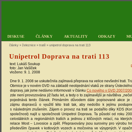
DISKUSE
ČLÁNKY
AKTUALITY
ODKAZY
M
články
»
železnice
»
tratě
»
unipetrol doprava na trati 113
Unipetrol Doprava na trati 113
text:
Lukáš Soukup
foto:
Jan Vašíček
vloženo: 9. 1. 2008
Dne 9. 1. 2008 se uskutečnila zajímavá přeprava na velice nevšední trati. Tr
Obrnice je v novém GVD na základě neobjednání vlaků ze strany Ústeckého 
dopravy, jak jsme nedávno informovali v článku
Co nového v GVD 2007/200
zde není provozována již řadu let, a tedy o to zajímavější je návštěva „neč
pojednává tento článek. Primárním důvodem dále popisované akce je 
zájmu dopravců o využití této trati tak, aby nedošlo k jejímu postu
s následným zrušením. Zájem o provoz na trati se podařilo díky KDS (Kon
společnost) najít u společnosti Unipetrol Doprava. Ta působí od roku 20
celostátních a regionálních tratích a jednou z klíčových relací, na kterých
relace Most – Lovosice a zpět. Přepravovány jsou suroviny pro výrobu hn
především čpavek v kotlových vozech a močovina ve výsypných. V opač