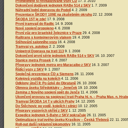
Prohlédněte si revitalizované vozy ČD
17. 3. 2010
Dokončení dodávek jednotek RABe 514 z SKV
1. 7. 2009
Náhradní lodní dopravou do Podolí
4. 2. 2009
Prezentace ŠKODY 109E na zkušebním okruhu
22. 12. 2008
ŠKODA 15T je zde!
17. 9. 2008
První tramvají do Radlic
14. 9. 2008
Nové spojení propojeno
4. 6. 2008
První vůz pro Izraelské železnice v Praze
29. 4. 2008
Railtrans s kontejnerovým vlakem
19. 4. 2008
Stěhování salonního vozu
16. 4. 2008
Tramvaj vs. autobus
2. 2. 2008
Unipetrol Doprava na trati 113
9. 1. 2008
Dokončení první série jednotek RABe 514 v SKV
16. 10. 2007
Stanice metra Prosek
2. 6. 2007
Přepravy jednotek metra pro Maracaibo z SKV
16. 3. 2007
Řídící vozy z SKV
9. 1. 2007
Společná prezentace ČD a Siemens
28. 11. 2006
Kolejová vozidla na kolejích
4. 11. 2006
Odklony útočí II: Po úzké do Obrataně
26. 10. 2006
Obnova úseku Středokluky – Jeneček
19. 10. 2006
Zemina z Nového spojení opět do Jenče
11. 4. 2006
Ukončení provozu na spojovací trati Praha hl. n. – Praha Mas. n. Hra
Tramvaj ŠKODA 14 T v ulicích Prahy
14. 12. 2005
Do Štěchovic po vodě, kolejích i silnici
10. 12. 2005
Přepravy vozových skříní z SKV
1. 12. 2005
Expedice jednotek S-Bahn z SKV pokračuje
26. 11. 2005
Optimalizace traťového úseku Krasíkov – Česká Třebová
22. 11. 200
Roll-out další reklamní lokomotivy
16. 11. 2005