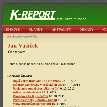
DISKUSE
ČLÁNKY
AKTUALITY
ODKAZY
M
přispěvatelé
»
jan vašíček
Jan Vašíček
Člen redakce
Tento autor se podílel na 49 článcích a 8 aktualitách.
Seznam článků
Nová verze tramvaje 15T pro Prahu
25. 8. 2015
Stá tramvaj ForCity v pražských ulicích
7. 7. 2014
Poslední tramvaj přes „Rámusák“
9. 10. 2013
Adéla na Veleslavíně
27. 1. 2012
Víkendové toulky s naftou
10. 10. 2011
První elektrický TRAXX v Česku
7. 9. 2010
Vlaky prázdných kontejnerů
16. 4. 2010