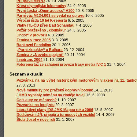
Přeprava MEŘO
24. 10. 2005
Křest olympijské lokomotivy
24. 9. 2005
První česká „Open access“ V100
20. 8. 2005
Parní vůz M124.001 se vydal na opravu
10. 6. 2005
Výroční jízda 10 let K-reportu
6. 5. 2005
Vlaky ITL-ČD přes Bad Schandau
7. 4. 2005
Požár pražského „kloubáku“
24. 3. 2005
„Ingot“ v provozu
4. 3. 2005
Zemina v roce 2005
3. 3. 2005
Bankovní Pendolino
20. 1. 2005
„Parní zkoušky“ u Bulhara
23. 12. 2004
Zemina z „Nového spojení“
20. 11. 2004
Innotrans 2004
21. 10. 2004
Fotoreportáž ze zahájení provozu trasy metra IV.C 1
31. 7. 2004
Seznam aktualit
Pozvánka na na výlet historickým motorovým vlakem na 11. tank
27. 8. 2013
Nové midibusy pro pražský dopravní podnik
14. 1. 2013
JHMD vypsaly odměnu na zloděje kolejí
16. 6. 2008
Co s auty ve městech?
1. 10. 2007
Pozvánka na fotojízdu
20. 8. 2007
Interaktivní plány IDS JMK Mapou roku 2006
13. 5. 2007
Dodržování JŘ, přípojů a turnusových vozidel
14. 4. 2007
Štola Josef v nové roli
31. 1. 2007