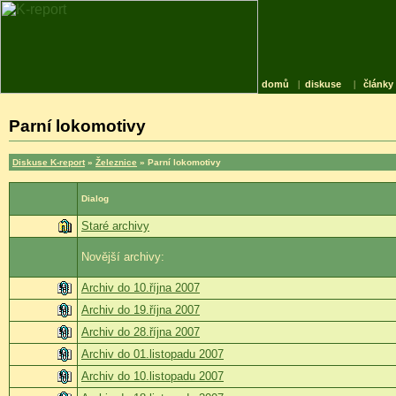
domů
|
diskuse
|
články
Parní lokomotivy
Diskuse K-report
»
Železnice
» Parní lokomotivy
Dialog
Staré archivy
Novější archivy:
Archiv do 10.října 2007
Archiv do 19.října 2007
Archiv do 28.října 2007
Archiv do 01.listopadu 2007
Archiv do 10.listopadu 2007