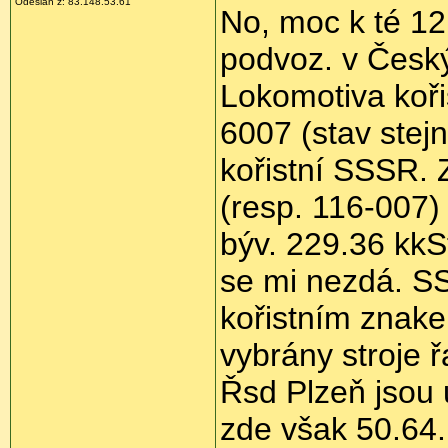
Odeslán z: 83.148.53.61
No, moc k té 12
podvoz. v Český
Lokomotiva koři
6007 (stav stej
kořistní SSSR. 
(resp. 116-007)
býv. 229.36 kkS
se mi nezdá. S
kořistním znak
vybrány stroje 
Řsd Plzeň jsou 
zde však 50.64. 