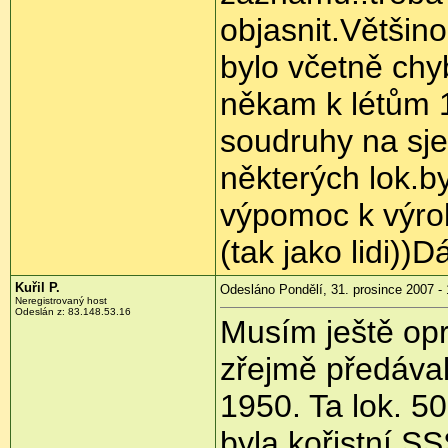
objasnit.Většino
bylo včetně chy
někam k létům 1
soudruhy na sjez
některých lok.b
výpomoc k výrob
(tak jako lidi))
Kuřil P.
Odesláno Pondělí, 31. prosince 2007 - 
Neregistrovaný host
Odeslán z: 83.148.53.16
Musím ještě opr
zřejmě předáva
1950. Ta lok. 5
byla kořistní S