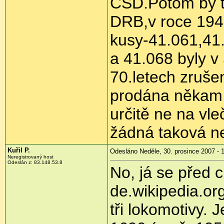
ČSD.Potom by t
DRB,v roce 194
kusy-41.061,41
a 41.068 byly v
70.letech zruše
prodána někam 
určitě ne na v
žádná taková n
Kuřil P.
Odesláno Neděle, 30. prosince 2007 - 
Neregistrovaný host
Odeslán z: 83.148.53.8
No, já se před c
de.wikipedia.or
tři lokomotivy. 