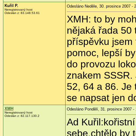
Kuřil P.
Odesláno Neděle, 30. prosince 2007 - 
Neregistrovaný host
Odeslán z: 83.148.53.61
XMH: to by mohl
nějaká řada 50
příspěvku jsem 
pomoc, lepší by
do provozu loko
znakem SSSR. J
52, 64 a 86. Je
se napsat jen d
XMH
Odesláno Pondělí, 31. prosince 2007 - 
Neregistrovaný host
Odeslán z: 82.117.130.2
Ad Kuřil:kořistn
sebe,chtělo by 