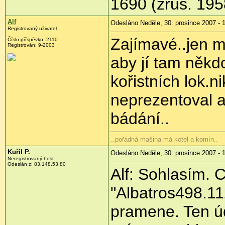
1690 (zruš. 195
Alf
Odesláno Neděle, 30. prosince 2007 - 
Registrovaný uživatel
Zajímavé..jen mi
Číslo příspěvku: 2110
Registrován: 9-2003
aby jí tam někd
kořistních lok.n
neprezentoval a
bádání..
..pořádná mašina má kotel a komín..
Kuřil P.
Odesláno Neděle, 30. prosince 2007 - 
Neregistrovaný host
Odeslán z: 83.148.53.80
Alf: Sohlasím. C
"Albatros498.11
pramene. Ten úd