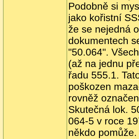
Podobně si mys
jako kořistní SS
že se nejedná 
dokumentech se 
"50.064". Všech
(až na jednu př
řadu 555.1. Tat
poškozen mazací
rovněž označený
Skutečná lok. 
064-5 v roce 19
někdo pomůže.