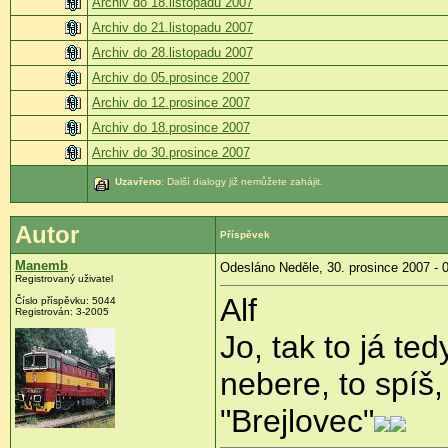
Archiv do 18.listopadu 2007
Archiv do 21.listopadu 2007
Archiv do 28.listopadu 2007
Archiv do 05.prosince 2007
Archiv do 12.prosince 2007
Archiv do 18.prosince 2007
Archiv do 30.prosince 2007
Uzavřeno
: Další dialogy již nemůžete zahájit.
Autor
Příspěvek
Manemb
Odesláno Neděle, 30. prosince 2007 - 
Registrovaný uživatel
Alf
Číslo příspěvku: 5044
Registrován: 3-2005
Jo, tak to já te
nebere, to spíš, 
"Brejlovec"