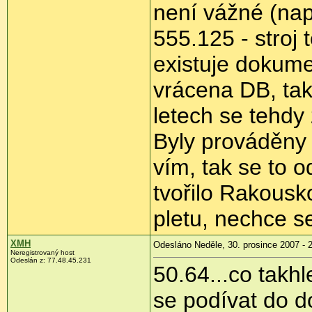
není vážné (nap
555.125 - stroj 
existuje dokume
vrácena DB, ta
letech se tehdy
Byly prováděny
vím, tak se to 
tvořilo Rakousk
pletu, nechce s
XMH
Odesláno Neděle, 30. prosince 2007 - 
Neregistrovaný host
Odeslán z: 77.48.45.231
50.64...co takh
se podívat do d