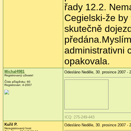
řady 12.2. Nemá
Cegielski-že by 
skutečně dojezd
předána.Myslím 
administrativni
opakovala.
Michal4981
Odesláno Neděle, 30. prosince 2007 - 
Registrovaný uživatel
Číslo příspěvku: 60
Registrován: 4-2007
ICQ: 275-249-443
Kuřil P.
Odesláno Neděle, 30. prosince 2007 - 
Neregistrovaný host