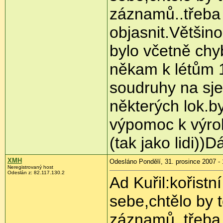
záznamů..třeba 
objasnit.Většino
bylo včetně chy
někam k létům 1
soudruhy na sjez
některých lok.b
výpomoc k výrob
(tak jako lidi))
XMH
Odesláno Pondělí, 31. prosince 2007 - 
Neregistrovaný host
Odeslán z: 82.117.130.2
Ad Kuřil:kořistn
sebe,chtělo by 
záznamů..třeba 