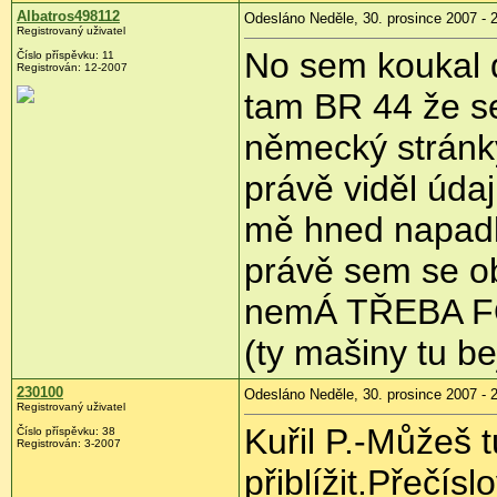
Albatros498112
Odesláno Neděle, 30. prosince 2007 - 
Registrovaný uživatel
No sem koukal d
Číslo příspěvku: 11
Registrován: 12-2007
tam BR 44 že se
německý stránky
právě viděl údaj
mě hned napadl
právě sem se o
nemÁ TŘEBA FOT
(ty mašiny tu b
230100
Odesláno Neděle, 30. prosince 2007 - 
Registrovaný uživatel
Kuřil P.-Můžeš 
Číslo příspěvku: 38
Registrován: 3-2007
přiblížit.Přečí