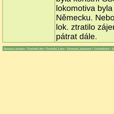
lokomotiva byl
Německu. Nebo 
lok. ztratilo z
pátrat dále.
Diskusní skupiny
|
Poslední den
|
Poslední 4 dny
|
Stromové zobrazení
|
Vyhledávání
|
S