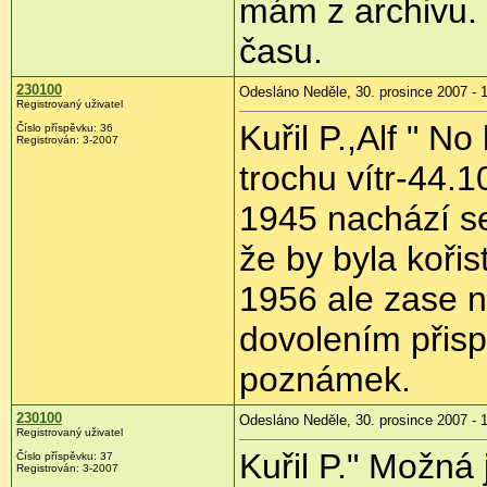
mám z archivu.
času.
230100
Odesláno Neděle, 30. prosince 2007 - 
Registrovaný uživatel
Kuřil P.,Alf " N
Číslo příspěvku: 36
Registrován: 3-2007
trochu vítr-44.
1945 nachází s
že by byla kořis
1956 ale zase ne
dovolením přisp
poznámek.
230100
Odesláno Neděle, 30. prosince 2007 - 
Registrovaný uživatel
Kuřil P." Možná 
Číslo příspěvku: 37
Registrován: 3-2007