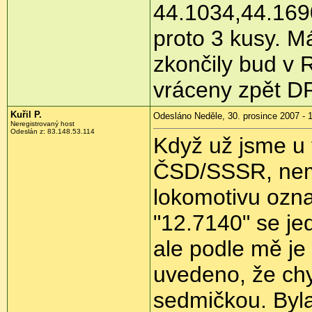
44.1034,44.1690
proto 3 kusy. M
zkončily bud v R
vráceny zpět D
Kuřil P.
Odesláno Neděle, 30. prosince 2007 - 
Neregistrovaný host
Odeslán z: 83.148.53.114
Když už jsme u 
ČSD/SSSR, nemoh
lokomotivu ozn
"12.7140" se je
ale podle mě je 
uvedeno, že chy
sedmičkou. Byla