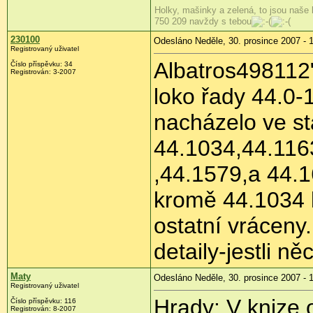
Holky, mašinky a zelená, to jsou naše
750 209 navždy s tebou
230100
Odesláno Neděle, 30. prosince 2007 - 
Registrovaný uživatel
Albatros498112
Číslo příspěvku: 34
Registrován: 3-2007
loko řady 44.0-
nacházelo ve st
44.1034,44.116
,44.1579,a 44.
kromě 44.1034 k
ostatní vráceny
detaily-jestli ně
Maty
Odesláno Neděle, 30. prosince 2007 - 
Registrovaný uživatel
Hrady: V knize 
Číslo příspěvku: 116
Registrován: 8-2007