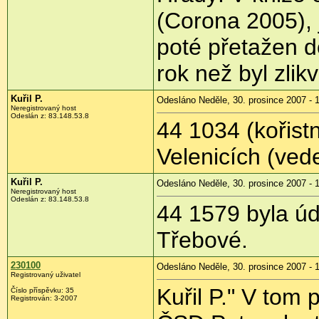
(Corona 2005), 
poté přetažen d
rok než byl zlik
Kuřil P.
Odesláno Neděle, 30. prosince 2007 - 
Neregistrovaný host
Odeslán z: 83.148.53.8
44 1034 (kořist
Velenicích (ved
Kuřil P.
Odesláno Neděle, 30. prosince 2007 - 
Neregistrovaný host
Odeslán z: 83.148.53.8
44 1579 byla úd
Třebové.
230100
Odesláno Neděle, 30. prosince 2007 - 
Registrovaný uživatel
Kuřil P." V tom
Číslo příspěvku: 35
Registrován: 3-2007