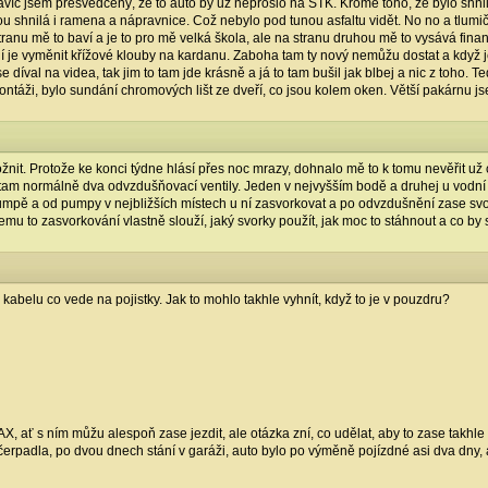
avíc jsem přesvědčený, že to auto by už neprošlo na STK. Kromě toho, že bylo shnil
sou shnilá i ramena a nápravnice. Což nebylo pod tunou asfaltu vidět. No no a tlumi
ranu mě to baví a je to pro mě velká škola, ale na stranu druhou mě to vysává fina
í je vyměnit křížové klouby na kardanu. Zaboha tam ty nový nemůžu dostat a když je
e díval na videa, tak jim to tam jde krásně a já to tam bušil jak blbej a nic z toho
ontáži, bylo sundání chromových lišt ze dveří, co jsou kolem oken. Větší pakárnu js
it. Protože ke konci týdne hlásí přes noc mrazy, dohnalo mě to k tomu nevěřit už c
tam normálně dva odvzdušňovací ventily. Jeden v nejvyšším bodě a druhej u vodní 
pumpě a od pumpy v nejbližších místech u ní zasvorkovat a po odvzdušnění zase svor
emu to zasvorkování vlastně slouží, jaký svorky použít, jak moc to stáhnout a co by 
 kabelu co vede na pojistky. Jak to mohlo takhle vyhnít, když to je v pouzdru?
AX, ať s ním můžu alespoň zase jezdit, ale otázka zní, co udělat, aby to zase takhl
erpadla, po dvou dnech stání v garáži, auto bylo po výměně pojízdné asi dva dny, a