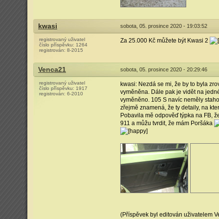
kwasi
sobota, 05. prosince 2020 - 19:03:52
registrovaný uživatel
Za 25.000 Kč můžete být Kwasi 2
číslo příspěvku:
1264
registrován:
8-2015
Venca21
sobota, 05. prosince 2020 - 20:29:46
registrovaný uživatel
kwasi: Nezdá se mi, že by to byla zro
číslo příspěvku:
1917
vyměněna. Dále pak je vidět na jedné z
registrován:
6-2010
vyměněno. 105 S navíc neměly stahovac
zřejmě znamená, že ty detaily, na kt
Pobavila mě odpověď týpka na FB, že 
911 a můžu tvrdit, že mám Poršáka
(Příspěvek byl editován uživatelem 