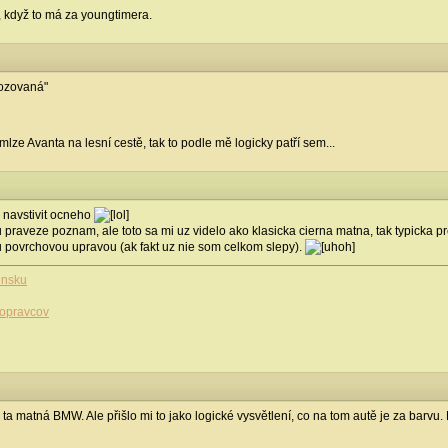
ty, když to má za youngtimera.
vozovaná"
lze Avanta na lesní cestě, tak to podle mě logicky patří sem...
 navstivit ocneho
 praveze poznam, ale toto sa mi uz videlo ako klasicka cierna matna, tak typicka
 povrchovou upravou (ak fakt uz nie som celkom slepy).
ensku
dopravcov
 matná BMW. Ale přišlo mi to jako logické vysvětlení, co na tom autě je za barvu. P