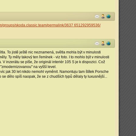
om/groups/skoda.classic.team/permalink/3637 651292959536/
a. To jistě ještě nic neznamená, světla mohla být v minulosti
y. Ty měly takový ten řemínek - viz foto. I to mohlo být v minulosti
inzerátu se píše, že originál interiér 105 S je k dispozici. Což
u "zmodernizovanou" na vyšší level.
 víc jak 30 let nikdo nemohl vyměnit. Namontuju tam štítek Porsche
 se dělo spíš naopak, že se z chudších typů dělaly ty luxusnější...