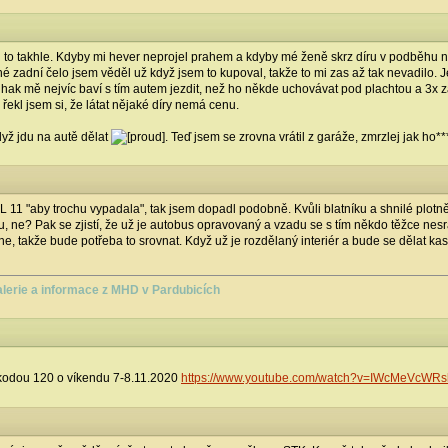
 to takhle. Kdyby mi hever neprojel prahem a kdyby mé ženě skrz díru v podběhu n
iné zadní čelo jsem věděl už když jsem to kupoval, takže to mi zas až tak nevadilo. Je
uhak mě nejvíc baví s tím autem jezdit, než ho někde uchovávat pod plachtou a 3x za
řekl jsem si, že látat nějaké díry nemá cenu.
ž jdu na autě dělat
. Teď jsem se zrovna vrátil z garáže, zmrzlej jak ho*
L 11 "aby trochu vypadala", tak jsem dopadl podobně. Kvůli blatníku a shnilé plotn
lou, ne? Pak se zjistí, že už je autobus opravovaný a vzadu se s tím někdo těžce nesr
ne, takže bude potřeba to srovnat. Když už je rozdělaný interiér a bude se dělat k
alerie a informace z MHD v Pardubicích
kodou 120 o víkendu 7-8.11.2020
https://www.youtube.com/watch?v=IWcMeVcWRs