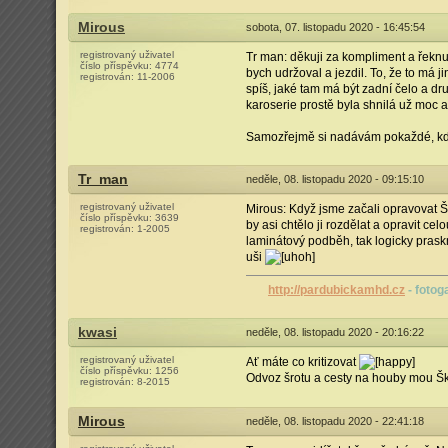
Mirous
sobota, 07. listopadu 2020 - 16:45:54
registrovaný uživatel
Tr man: děkuji za kompliment a řeknu
číslo příspěvku:
4774
bych udržoval a jezdil. To, že to má j
registrován:
11-2006
spíš, jaké tam má být zadní čelo a dr
karoserie prostě byla shnilá už moc a 
Samozřejmě si nadávám pokaždé, kdy
Tr_man
neděle, 08. listopadu 2020 - 09:15:10
registrovaný uživatel
Mirous: Když jsme začali opravovat Š
číslo příspěvku:
3639
by asi chtělo ji rozdělat a opravit ce
registrován:
1-2005
laminátový podběh, tak logicky prask
uši
http://pardubickamhd.cz
- fotog
kwasi
neděle, 08. listopadu 2020 - 20:16:22
registrovaný uživatel
Ať máte co kritizovat
číslo příspěvku:
1256
Odvoz šrotu a cesty na houby mou Š
registrován:
8-2015
Mirous
neděle, 08. listopadu 2020 - 22:41:18