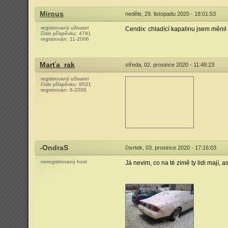
Mirous
neděle, 29. listopadu 2020 - 18:01:53
registrovaný uživatel
Cendix: chladící kapalinu jsem měnil
číslo příspěvku:
4781
registrován:
11-2006
Marťa_rak
středa, 02. prosince 2020 - 11:48:23
registrovaný uživatel
číslo příspěvku:
9531
registrován:
6-2006
-OndraS
čtvrtek, 03. prosince 2020 - 17:16:03
neregistrovaný host
Já nevim, co na té zimě ty lidi mají, 