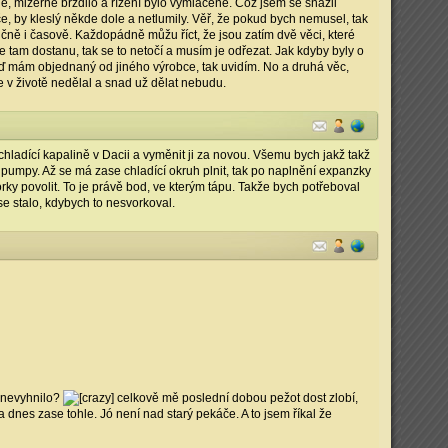
é, mizerně brzdilo a řízení bylo vymlácené. Což jsem se snažil
če, by kleslý někde dole a netlumily. Věř, že pokud bych nemusel, tak
nčně i časově. Každopádně můžu říct, že jsou zatím dvě věci, které
 tam dostanu, tak se to netočí a musím je odřezat. Jak kdyby byly o
. Teď mám objednaný od jiného výrobce, tak uvidím. No a druhá věc,
e v životě nedělal a snad už dělat nebudu.
hladící kapalině v Dacii a vyměnit ji za novou. Všemu bych jakž takž
pumpy. Až se má zase chladící okruh plnit, tak po naplnění expanzky
ky povolit. To je právě bod, ve kterým tápu. Takže bych potřeboval
se stalo, kdybych to nesvorkoval.
e nevyhnilo?
celkově mě poslední dobou pežot dost zlobí,
 dnes zase tohle. Jó není nad starý pekáče. A to jsem říkal že