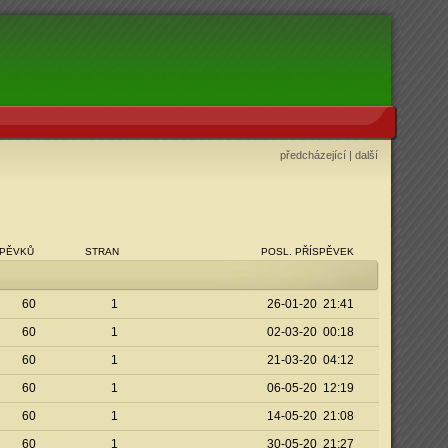
předcházející
|
další
SPĚVKŮ
STRAN
POSL. PŘÍSPĚVEK
60
1
26-01-20 21:41
60
1
02-03-20 00:18
60
1
21-03-20 04:12
60
1
06-05-20 12:19
60
1
14-05-20 21:08
60
1
30-05-20 21:27