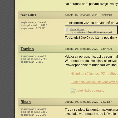
No a transit opět potvrdil svoje kvali
transit01
sobota, 07. listopadu 2020 - 09:49:48
registrovaný uživatel
" a historická vozidla pravidelně pro
číslo příspěvku:
2897
registrován:
9-2012
Tudíž když člověk potká na podzim v m
Tomino
sobota, 07. listopadu 2020 - 13:47:26
registrovaný uživatel
Vdaka za objasnenie, asi by som mal
číslo příspěvku:
7758
Wehrmacht sedu svetlejsiu aj tmavsiu
registrován:
3-2007
Pravdepodobne to bude tou kvalitnou
História a súčasnosť PZ na Slov
Evidencia vozidiel slovenských 
Naše veterány
Risan
sobota, 07. listopadu 2020 - 14:23:57
registrovaný uživatel
Třeba se pletu já, nemám nakoukaná ta
číslo příspěvku:
2280
akce jako wehrmacht nebo luftwaffe.
registrován:
10-2007