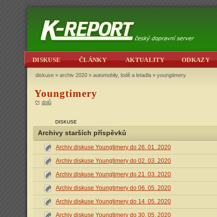
DISKUSE
ČLÁNKY
AKTUALITY
ODKAZY
diskuse
»
archiv 2020
»
automobily, lodě a letadla
» youngtimery
Youngtimery
dolů
DISKUSE
Archivy starších příspěvků
Archiv diskuse Youngtimery do 26. 01. 2020
Archiv diskuse Youngtimery do 02. 03. 2020
Archiv diskuse Youngtimery do 21. 03. 2020
Archiv diskuse Youngtimery do 06. 05. 2020
Archiv diskuse Youngtimery do 14. 05. 2020
Archiv diskuse Youngtimery do 30. 05. 2020