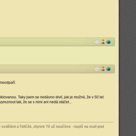
 neodpaří.
klovanou. Taky jsem se nedávno divil, jak je možné, že v 50 let
nout tak, že se s nimi ani nedá otáčet...
vzděláni a řidičák, zbytek Tě už naučíme - napiš na mail pod