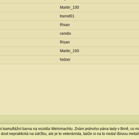
Martin_100
transit01
Risan
cendix
Risan
Martin_100
hetzer
ní kamuflážní barva na vozidla Wehrmachtu. Znám jednoho pána tady v Brně, co má
dost nepraktická na údržbu, ale je to veteránista, takže si na to nedal líbivou metalíz