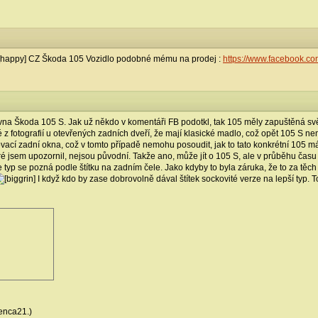
CZ Škoda 105 Vozidlo podobné mému na prodej :
https://www.facebook.c
vna Škoda 105 S. Jak už někdo v komentáři FB podotkl, tak 105 měly zapuštěná světl
 fotografií u otevřených zadních dveří, že mají klasické madlo, což opět 105 S neměl
í zadní okna, což v tomto případě nemohu posoudit, jak to tato konkrétní 105 má. V 
eré jsem upozornil, nejsou původní. Takže ano, může jít o 105 S, ale v průběhu čas
typ se pozná podle štítku na zadním čele. Jako kdyby to byla záruka, že to za těch
I když kdo by zase dobrovolně dával štítek sockovité verze na lepší typ. To
Venca21.)