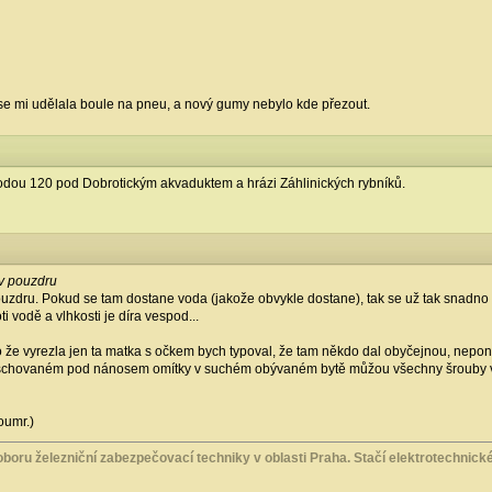
e se mi udělala boule na pneu, a nový gumy nebylo kde přezout.
dou 120 pod Dobrotickým akvaduktem a hrázi Záhlinických rybníků.
 v pouzdru
 pouzdru. Pokud se tam dostane voda (jakože obvykle dostane), tak se už tak snadno
ti vodě a vlhkosti je díra vespod...
ho že vyrezla jen ta matka s očkem bych typoval, že tam někdo dal obyčejnou, neponi
schovaném pod nánosem omítky v suchém obývaném bytě můžou všechny šrouby vyrez
oumr.)
boru železniční zabezpečovací techniky v oblasti Praha. Stačí elektrotechnické 