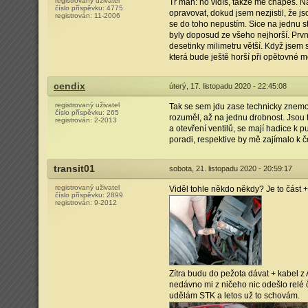
registrovaný uživatel
Tr man: no vidíš, takže mě chápeš. N
číslo příspěvku:
4775
opravovat, dokud jsem nezjistil, že j
registrován:
11-2006
se do toho nepustím. Sice na jednu st
byly doposud ze všeho nejhorší. Prvn
desetinky milimetru větší. Když jsem s
která bude ještě horší při opětovné m
cendix
úterý, 17. listopadu 2020 - 22:45:08
registrovaný uživatel
Tak se sem jdu zase technicky znemožn
číslo příspěvku:
265
rozuměl, až na jednu drobnost. Jsou 
registrován:
2-2013
a otevření ventilů, se mají hadice k 
poradi, respektive by mě zajímalo k č
transit01
sobota, 21. listopadu 2020 - 20:59:17
registrovaný uživatel
Viděl tohle někdo někdy? Je to část +
číslo příspěvku:
2899
registrován:
9-2012
Zítra budu do pežota dávat + kabel z 
nedávno mi z ničeho nic odešlo relé č
udělám STK a letos už to schovám.