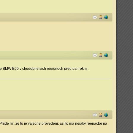
 pre BMW E60 v chudobnejsich regionoch pred par rokmi.
řijde mi, že to je válečné provedení, asi to má nějaký reenactor na