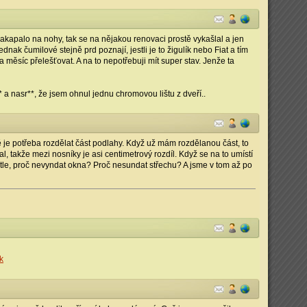
akapalo na nohy, tak se na nějakou renovaci prostě vykašlal a jen
dnak čumilové stejně prd poznají, jestli je to žigulík nebo Fiat a tím
 měsíc přelešťovat. A na to nepotřebuji mít super stav. Jenže ta
** a nasr**, že jsem ohnul jednu chromovou lištu z dveří..
ě je potřeba rozdělat část podlahy. Když už mám rozdělanou část, to
al, takže mezi nosníky je asi centimetrový rozdíl. Když se na to umístí
astle, proč nevyndat okna? Proč nesundat střechu? A jsme v tom až po
k