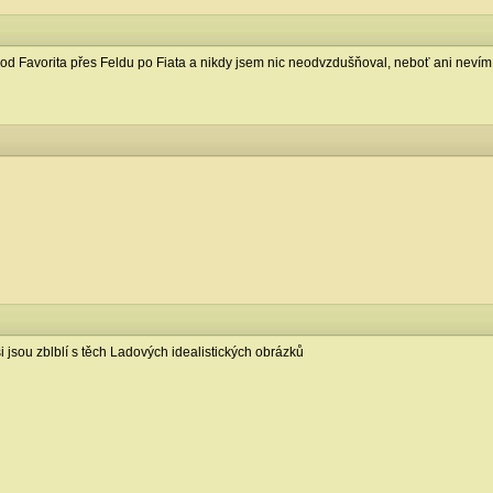
 od Favorita přes Feldu po Fiata a nikdy jsem nic neodvzdušňoval, neboť ani nevím
asi jsou zblblí s těch Ladových idealistických obrázků