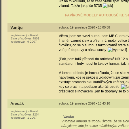
Už na to koukám, že to zase vrátili zpět. Vžd
víkend. Takže jak píše 5735
PAPÍROVÉ MODELY AUTOBUSŮ KE ST
Vantju
sobota, 19. prosince 2020 - 13:00:58
registrovaný uživatel
Včera jsem se svezl autobusem MB Citaro evi
číslo příspěvku:
4801
Interiér vzorně čistý a příjemný, motor velice
registrován:
9-2007
člověku, co se o autobus takto vzorně stará a
veřejné dopravy u nás a socky.
(Pak jsem totiž přesedl do arrivácké NB 12 a
standardní, tedy nebyl to takový humus, jak n
V tomhle ohledu je trochu škoda, že se sice
nábytkem, kde je sekce s úklidovým zařízením
existuje hromada aku kartáčových košťat),
kdy se prach na podlaze akorát rozetře.
držet krok s inovacemi, jen té dopravy se to 
Aresák
sobota, 19. prosince 2020 - 13:43:10
registrovaný uživatel
číslo příspěvku:
2204
Vantju
:
registrován:
1-2007
V tomhle ohledu je trochu škoda, že se sic
nábytkem, kde je sekce s úklidovým zařízení