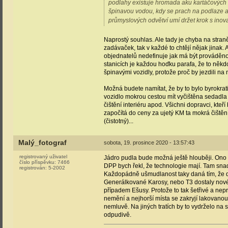
podlahy existuje hromada aku kartáčových
špinavou vodou, kdy se prach na podlaze a
průmyslových odvětví umí držet krok s inova
Naprostý souhlas. Ale tady je chyba na stran
zadávaček, tak v každé to chtějí nějak jinak. 
objednatelů nedefinuje jak má být prováděno 
stanicích je každou hoďku parafa, že to někdo 
špinavými vozidly, protože proč by jezdili na m
Možná budete namítat, že by to bylo byrokrat
vozidlo mokrou cestou mít vyčištěna sedadla 
čištění interiéru apod. Všichni dopravci, kteř
započítá do ceny za ujetý KM ta mokrá čištěn
(čistotný)...
Malý_fotograf
sobota, 19. prosince 2020 - 13:57:43
registrovaný uživatel
Jádro pudla bude možná ještě hlouběji. Ono 
číslo příspěvku:
7466
DPP bych řekl, že technologie mají. Tam snad ř
registrován:
5-2002
Každopádně ušmudlanost taky daná tím, že dn
Generálkované Karosy, nebo T3 dostaly nové l
případem Ešusy. Protože to tak šetřivé a nep
nemění a nejhorší místa se zakryjí lakovanou
nemluvě. Na jiných tratích by to vydrželo na
odpudivě.