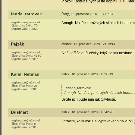
V okolí Kostelce bych ještě doplnil
1818
, kte
fanda_tatrovek
úterý, 15. prosince 2020 - 13:42:13
registrovaný uživatel
Amogh: Na těch pražských silnicích budou mí
číslo příspěvku:
70
registrován:
3-2020
Pajzák
čtvrtek, 17. prosince 2020 - 21:19:41
registrovaný uživatel
A někteří šotouši cévky, když se tak nestane.
číslo příspěvku:
4580
registrován:
6-2015
Karel_Netman
pátek, 18. prosince 2020 - 11:06:19
registrovaný uživatel
číslo příspěvku:
26
fanda_tatrovek
:
registrován:
6-2020
Amogh: Na těch pražských silnicích budou 
Určitě jich bude míň jak Citybusů.
BusMart
pátek, 18. prosince 2020 - 16:42:28
registrovaný uživatel
Zdravim, kolik vozu je vypravovano na 215?
číslo příspěvku:
8
registrován:
7-2019