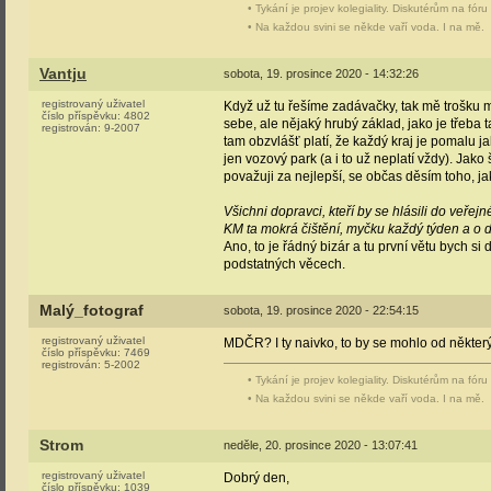
• Tykání je projev kolegiality. Diskutérům na fór
• Na každou svini se někde vaří voda. I na mě.
Vantju
sobota, 19. prosince 2020 - 14:32:26
registrovaný uživatel
Když už tu řešíme zadávačky, tak mě trošku 
číslo příspěvku:
4802
sebe, ale nějaký hrubý základ, jako je třeba t
registrován:
9-2007
tam obzvlášť platí, že každý kraj je pomalu ja
jen vozový park (a i to už neplatí vždy). Jako
považuji za nejlepší, se občas děsím toho, j
Všichni dopravci, kteří by se hlásili do veře
KM ta mokrá čištění, myčku každý týden a o de
Ano, to je řádný bizár a tu první větu bych s
podstatných věcech.
Malý_fotograf
sobota, 19. prosince 2020 - 22:54:15
registrovaný uživatel
MDČR? I ty naivko, to by se mohlo od některýc
číslo příspěvku:
7469
registrován:
5-2002
• Tykání je projev kolegiality. Diskutérům na fór
• Na každou svini se někde vaří voda. I na mě.
Strom
neděle, 20. prosince 2020 - 13:07:41
registrovaný uživatel
Dobrý den,
číslo příspěvku:
1039