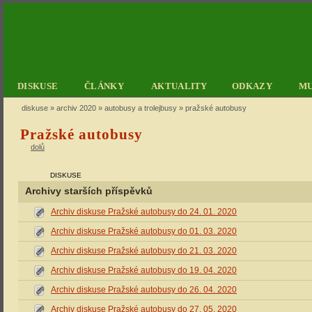
DISKUSE
ČLÁNKY
AKTUALITY
ODKAZY
M
diskuse
»
archiv 2020
»
autobusy a trolejbusy
» pražské autobusy
Pražské autobusy
dolů
DISKUSE
Archivy starších příspěvků
Archiv diskuse Pražské autobusy do 24. 01. 2020
Archiv diskuse Pražské autobusy do 01. 03. 2020
Archiv diskuse Pražské autobusy do 21. 03. 2020
Archiv diskuse Pražské autobusy do 19. 04. 2020
Archiv diskuse Pražské autobusy do 26. 04. 2020
Archiv diskuse Pražské autobusy do 27. 05. 2020