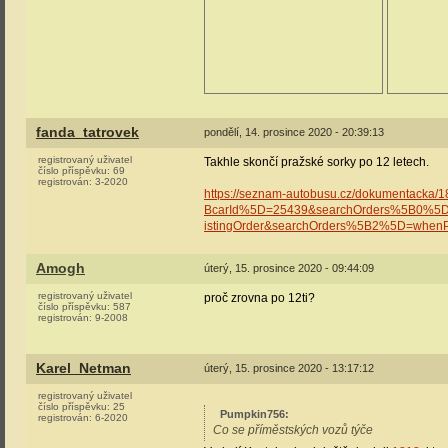
fanda_tatrovek
pondělí, 14. prosince 2020 - 20:39:13
registrovaný uživatel
Takhle skončí pražské sorky po 12 letech.
číslo příspěvku:
69
registrován:
3-2020
https://seznam-autobusu.cz/dokumentacka
BcarId%5D=25439&searchOrders%5B0%5D
istingOrder&searchOrders%5B2%5D=whenP
Amogh
úterý, 15. prosince 2020 - 09:44:09
registrovaný uživatel
proč zrovna po 12ti?
číslo příspěvku:
587
registrován:
9-2008
Karel_Netman
úterý, 15. prosince 2020 - 13:17:12
registrovaný uživatel
číslo příspěvku:
25
Pumpkin756
:
registrován:
6-2020
Co se příměstských vozů týče