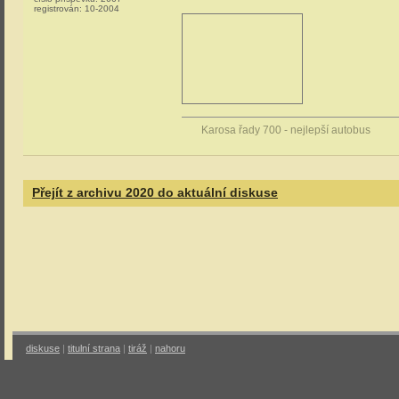
registrován:
10-2004
Karosa řady 700 - nejlepší autobus
Přejít z archivu 2020 do aktuální diskuse
diskuse
|
titulní strana
|
tiráž
|
nahoru