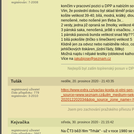
registrován:
7-2008
končím v pracovní pozici u DPP a nabízím so
Vím, že poslední dobou byl sklad téměř prázdn
košile velikost 39-40, bílá, modrá, krátký, dl
nenošené, nebo nošené jen třeba 3x...
2 vesty, jedna již opraná se žmolky, velikost 
3 pánská saka, nenošená, ještě s visačkou...ve
1 pánská pasová bunda velikost snad Mp??
1 bílá pokošile (tričko s límečkem) velikost S
Klidně jen za odvoz nebo nabídněte něco, co 
jehličkových tiskáren, jízdní řády, štítky)
Možná najdu i nějaké tesilky (oblekové kalho
Více na
jakubjose@seznam.cz
Nejlepší byl zatím topírenský posun v D
Tulák
neděle, 20. prosince 2020 - 21:43:35
registrovaný uživatel
https://www.extra.cz/vaclav-kopta-si-plni-se
číslo příspěvku:
779
_source=www.seznam.cz&utm_medium=sekc
registrován:
3-2010
202012202034&dop_source_zone_name= hp
Jsem pro zachování pražského přívozu P
Kejvačka
středa, 30. prosince 2020 - 21:15:42
registrovaný uživatel
Na ČT3 běží film "Trhák" - už v roce 1980 se
číslo příspěvku:
2667