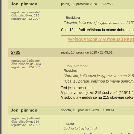
Jon_pimmon
pátek, 18. prosince 2020 - 18:32:56
registrovaný uživatel
číslo příspěvku:
585
BusMart
:
registrován:
12-2007
Zdravim, kolik vozu je vypravovano na 21
Cca. 13 pořadí. Většinou to máme dohromad
PAPÍROVÉ MODELY AUTOBUSŮ KE ST
5735
pátek, 18. prosince 2020 - 22:43:51
registrovaný uživatel
číslo příspěvku:
2184
Jon_pimmon
:
registrován:
12-2007
BusMart:
"Zdravim, kolik vozu je vypravovano na 21
"Cca. 13 pořadí. Většinou to máme dohrom
Teď je to trochu jinak.
V pracovní den jezdí 215 šest vozů (215/11-1
V sobotu a v neděli se na 215 objevuje celk
Jon_pimmon
sobota, 19. prosince 2020 - 09:08:14
registrovaný uživatel
číslo příspěvku:
586
5735
:
registrován:
12-2007
Teď je to trochu jinak.