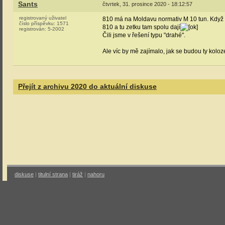
Sants
čtvrtek, 31. prosince 2020 - 18:12:57
registrovaný uživatel
810 má na Moldavu normativ M 10 tun. Když té
číslo příspěvku:
1571
810 a tu zetku tam spolu dají
registrován:
5-2002
Čili jsme v řešení typu "drahé".
Ale víc by mě zajímalo, jak se budou ty kolo
Přejít z archivu 2020 do aktuální diskuse
diskuse
|
titulní strana
|
tiráž
|
nahoru