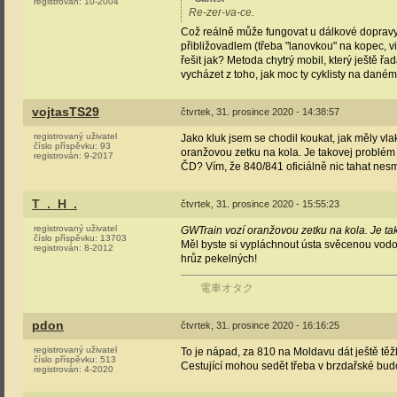
registrován:
10-2004
Re-zer-va-ce.
Což reálně může fungovat u dálkové dopravy a
přibližovadlem (třeba "lanovkou" na kopec, vi
řešit jak? Metoda chytrý mobil, který ještě řa
vycházet z toho, jak moc ty cyklisty na dan
vojtasTS29
čtvrtek, 31. prosince 2020 - 14:38:57
registrovaný uživatel
Jako kluk jsem se chodil koukat, jak měly vla
číslo příspěvku:
93
oranžovou zetku na kola. Je takovej problém
registrován:
9-2017
ČD? Vím, že 840/841 oficiálně nic tahat nesmí
T_._H_.
čtvrtek, 31. prosince 2020 - 15:55:23
registrovaný uživatel
GWTrain vozí oranžovou zetku na kola. Je t
číslo příspěvku:
13703
Měl byste si vypláchnout ústa svěcenou vodo
registrován:
8-2012
hrůz pekelných!
電車オタク
pdon
čtvrtek, 31. prosince 2020 - 16:16:25
registrovaný uživatel
To je nápad, za 810 na Moldavu dát ještě těž
číslo příspěvku:
513
Cestující mohou sedět třeba v brzdařské budce
registrován:
4-2020