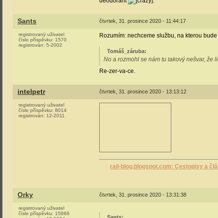
deodorant
.
Sants
čtvrtek, 31. prosince 2020 - 11:44:17
registrovaný uživatel
Rozumím: nechceme službu, na kterou bude 
číslo příspěvku:
1570
registrován:
5-2002
Tomáš_záruba
:
No a rozmohl se nám tu takový nešvar, že li
Re-zer-va-ce.
intelpetr
čtvrtek, 31. prosince 2020 - 13:13:12
registrovaný uživatel
číslo příspěvku:
8014
registrován:
12-2011
rail-blog.blogspot.com: Cestopisy a čl
Orky
čtvrtek, 31. prosince 2020 - 13:31:38
registrovaný uživatel
číslo příspěvku:
15866
Sants
: