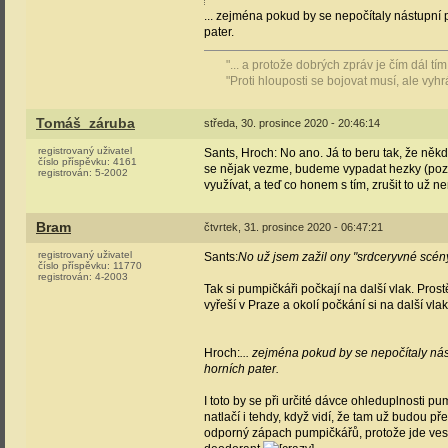
... zejména pokud by se nepočítaly nástupní 
pater.
"... a protože dobrých zpráv je čím dál t
"Proti hlouposti se bojovat musí, ale vyh
Tomáš_záruba
středa, 30. prosince 2020 - 20:46:14
registrovaný uživatel
Sants, Hroch: No ano. Já to beru tak, že někd
číslo příspěvku:
4161
se nějak vezme, budeme vypadat hezky (pozděj
registrován:
5-2002
využívat, a teď co honem s tím, zrušit to už
Bram
čtvrtek, 31. prosince 2020 - 06:47:21
registrovaný uživatel
Sants:
No už jsem zažil ony "srdceryvné scény
číslo příspěvku:
11770
registrován:
4-2003
Tak si pumpičkáři počkají na další vlak. Pro
vyřeší v Praze a okolí počkání si na další vl
Hroch:
... zejména pokud by se nepočítaly nás
horních pater.
I toto by se při určité dávce ohleduplnosti pu
natlačí i tehdy, když vidí, že tam už budou př
odporný zápach pumpičkářů, protože jde vesm