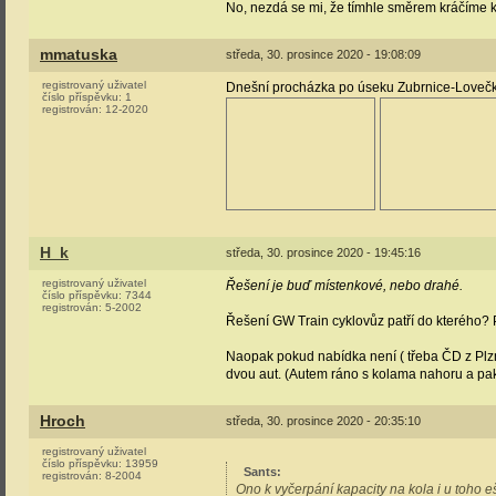
No, nezdá se mi, že tímhle směrem kráčíme k 
mmatuska
středa, 30. prosince 2020 - 19:08:09
registrovaný uživatel
Dnešní procházka po úseku Zubrnice-Loveč
číslo příspěvku:
1
registrován:
12-2020
H_k
středa, 30. prosince 2020 - 19:45:16
registrovaný uživatel
Řešení je buď místenkové, nebo drahé.
číslo příspěvku:
7344
registrován:
5-2002
Řešení GW Train cyklovůz patří do kterého? P
Naopak pokud nabídka není ( třeba ČD z Plzně
dvou aut. (Autem ráno s kolama nahoru a pak
Hroch
středa, 30. prosince 2020 - 20:35:10
registrovaný uživatel
číslo příspěvku:
13959
Sants
:
registrován:
8-2004
Ono k vyčerpání kapacity na kola i u toho 