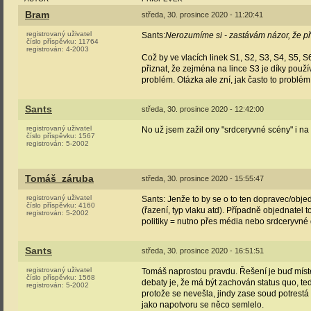
Bram
středa, 30. prosince 2020 - 11:20:41
registrovaný uživatel
Sants:
Nerozumíme si - zastávám názor, že př
číslo příspěvku:
11764
registrován:
4-2003
Což by ve vlacích linek S1, S2, S3, S4, S5, 
přiznat, že zejména na lince S3 je díky pou
problém. Otázka ale zní, jak často to problém 
Sants
středa, 30. prosince 2020 - 12:42:00
registrovaný uživatel
No už jsem zažil ony "srdceryvné scény" i na
číslo příspěvku:
1567
registrován:
5-2002
Tomáš_záruba
středa, 30. prosince 2020 - 15:55:47
registrovaný uživatel
Sants: Jenže to by se o to ten dopravec/objed
číslo příspěvku:
4160
(řazení, typ vlaku atd). Případně objednatel t
registrován:
5-2002
politiky = nutno přes média nebo srdceryvné 
Sants
středa, 30. prosince 2020 - 16:51:51
registrovaný uživatel
Tomáš naprostou pravdu. Řešení je buď míste
číslo příspěvku:
1568
debaty je, že má být zachován status quo, t
registrován:
5-2002
protože se nevešla, jindy zase soud potrestá
jako napotvoru se něco semlelo.