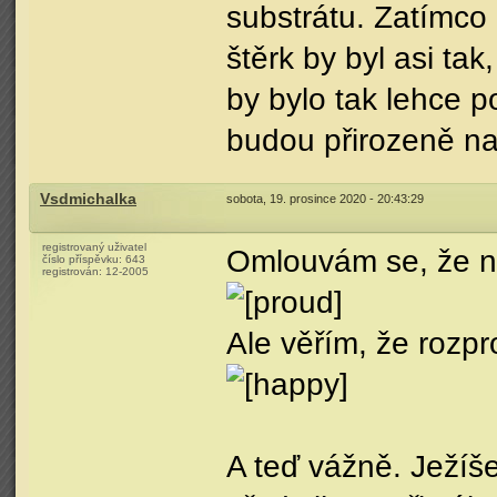
substrátu. Zatímco
štěrk by byl asi ta
by bylo tak lehce 
budou přirozeně na
Vsdmichalka
sobota, 19. prosince 2020 - 20:43:29
registrovaný uživatel
Omlouvám se, že n
číslo příspěvku:
643
registrován:
12-2005
Ale věřím, že rozp
A teď vážně. Ježíše