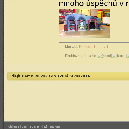
mnoho úspěchů v r
Můj web:
Kolejiště Trutnov tt
Ekoblázni přestaňte
Přejít z archivu 2020 do aktuální diskuse
diskuse
|
titulní strana
|
tiráž
|
nahoru