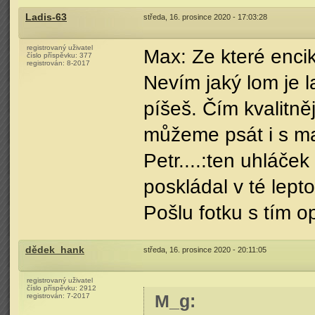
Ladis-63
středa, 16. prosince 2020 - 17:03:28
registrovaný uživatel
Max: Ze které encik
číslo příspěvku:
377
registrován:
8-2017
Nevím jaký lom je la
píšeš. Čím kvalitnějš
můžeme psát i s m
Petr....:ten uhláč
poskládal v té lept
Pošlu fotku s tím 
dědek_hank
středa, 16. prosince 2020 - 20:11:05
registrovaný uživatel
číslo příspěvku:
2912
M_g
:
registrován:
7-2017