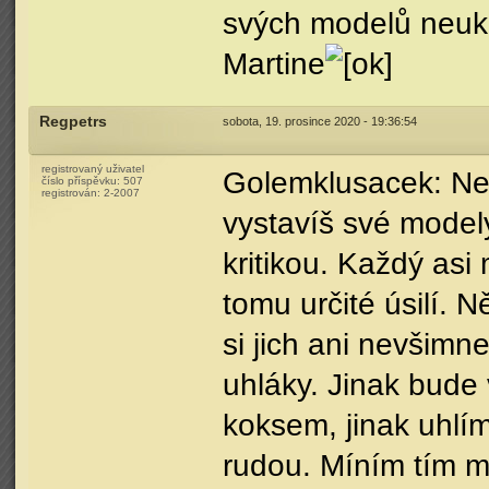
svých modelů neuk
Martine
Regpetrs
sobota, 19. prosince 2020 - 19:36:54
registrovaný uživatel
Golemklusacek: Nej
číslo příspěvku:
507
registrován:
2-2007
vystavíš své modely
kritikou. Každý as
tomu určité úsilí. N
si jich ani nevšimnet
uhláky. Jinak bude
koksem, jinak uhlím
rudou. Míním tím 