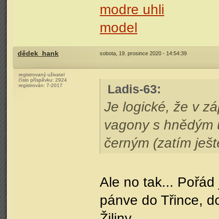
modre uhli
model
dědek_hank
sobota, 19. prosince 2020 - 14:54:39
registrovaný uživatel
číslo příspěvku:
2924
Ladis-63
:
registrován:
7-2017
Je logické, že v z
vagony s hnědým u
černým (zatím ješt
Ale no tak... Pořád
pánve do Třince, d
Žiliny...