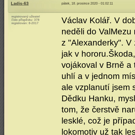
Ladis-63
pátek, 18. prosince 2020 - 01:02:11
registrovaný uživatel
Václav Kolář. V době
číslo příspěvku:
378
registrován:
8-2017
neděli do ValMezu 
z "Alexanderky". V 
jak v hororu.Škoda,
vojákoval v Brně a
uhlí a v jednom mí
ale vzplanutí jsem 
Dědku Hanku, mysl
tom, že čerstvě na
lesklé, což je příp
lokomotiv už tak le