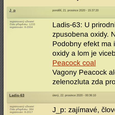
J_p
pondělí, 21. prosince 2020 - 15:37:20
registrovaný uživatel
Ladis-63: U prirod
číslo příspěvku:
1233
registrován:
8-2004
zpusobena oxidy. N
Podobny efekt ma i 
oxidy a lom je vic
Peacock coal
Vagony Peacock ale
zelenozluta zda pro
Ladis-63
úterý, 22. prosince 2020 - 00:36:10
registrovaný uživatel
J_p: zajímavé, člově
číslo příspěvku:
384
registrován:
8-2017