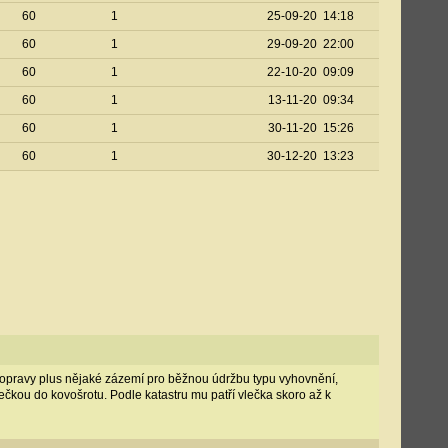
60
1
25-09-20 14:18
60
1
29-09-20 22:00
60
1
22-10-20 09:09
60
1
13-11-20 09:34
60
1
30-11-20 15:26
60
1
30-12-20 13:23
 opravy plus nějaké zázemí pro běžnou údržbu typu vyhovnění,
lečkou do kovošrotu. Podle katastru mu patří vlečka skoro až k