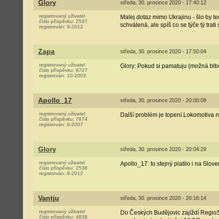
Glory
středa, 30. prosince 2020 - 17:40:12
registrovaný uživatel
Malej dotaz mimo Ukrajinu - šlo by t
číslo příspěvku:
2537
schválená, ale spíš co se týče tý trati
registrován:
8-2012
Zapa
středa, 30. prosince 2020 - 17:50:04
registrovaný uživatel
Glory: Pokud si pamatuju (možná blbě
číslo příspěvku:
8727
registrován:
10-2003
Apollo_17
středa, 30. prosince 2020 - 20:00:08
registrovaný uživatel
Další problém je topení.Lokomotiva 
číslo příspěvku:
7874
registrován:
8-2007
Glory
středa, 30. prosince 2020 - 20:04:29
registrovaný uživatel
Apollo_17: to stejný platilo i na Slo
číslo příspěvku:
2538
registrován:
8-2012
Vantju
středa, 30. prosince 2020 - 20:16:14
registrovaný uživatel
Do Českých Budějovic zajíždí RegioS
číslo příspěvku:
4838