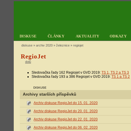
DISKUSE
ČLÁNKY
AKTUALITY
ODKAZY
diskuse
»
archiv 2020
»
železnice
» regiojet
RegioJet
dolů
Sledovačka řady 162 Regiojet v GVD 2019:
TS 1, TS 2 a TS 3
Sledovačka řady 193 a 386 Regiojet v GVD 2019:
TS 1 a TS 2
DISKUSE
Archivy starších příspěvků
Archiv diskuse RegioJet do 15. 01. 2020
Archiv diskuse RegioJet do 20. 01. 2020
Archiv diskuse RegioJet do 22. 01. 2020
Archiv diskuse RegioJet do 06. 02. 2020