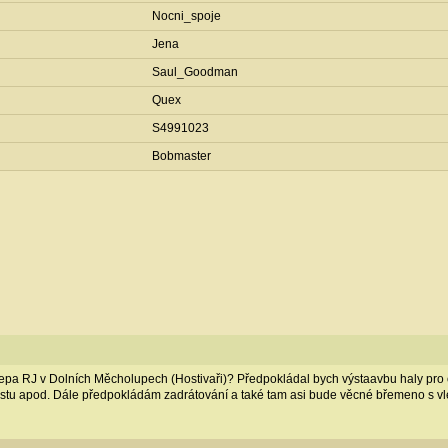
Nocni_spoje
Jena
Saul_Goodman
Quex
S4991023
Bobmaster
epa RJ v Dolních Měcholupech (Hostivaři)? Předpokládal bych výstaavbu haly pro
ní očistu apod. Dále předpokládám zadrátování a také tam asi bude věcné břemeno s v