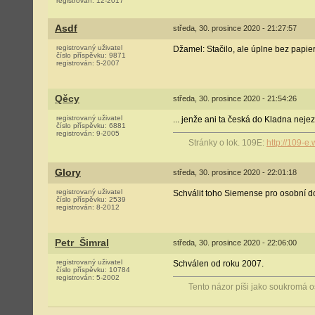
registrován:
12-2017
Asdf
středa, 30. prosince 2020 - 21:27:57
registrovaný uživatel
Džamel: Stačilo, ale úplne bez papie
číslo příspěvku:
9871
registrován:
5-2007
Qěcy
středa, 30. prosince 2020 - 21:54:26
registrovaný uživatel
... jenže ani ta česká do Kladna nejez
číslo příspěvku:
6881
registrován:
9-2005
Stránky o lok. 109E:
http://109-e
Glory
středa, 30. prosince 2020 - 22:01:18
registrovaný uživatel
Schválit toho Siemense pro osobní do
číslo příspěvku:
2539
registrován:
8-2012
Petr_Šimral
středa, 30. prosince 2020 - 22:06:00
registrovaný uživatel
Schválen od roku 2007.
číslo příspěvku:
10784
registrován:
5-2002
Tento názor píši jako soukromá 