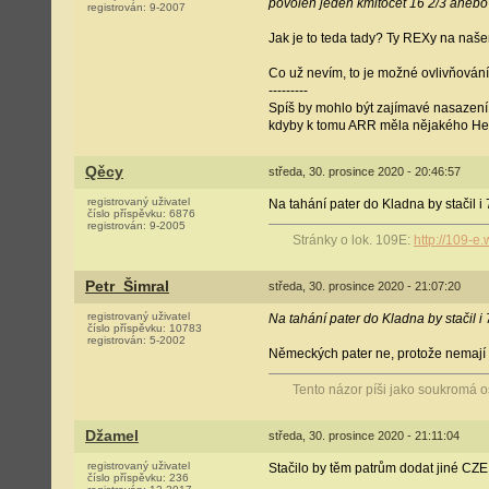
povolen jeden kmitočet 16 2/3 anebo
registrován:
9-2007
Jak je to teda tady? Ty REXy na naš
Co už nevím, to je možné ovlivňování 
---------
Spíš by mohlo být zajímavé nasazení 
kdyby k tomu ARR měla nějakého He
Qěcy
středa, 30. prosince 2020 - 20:46:57
registrovaný uživatel
Na tahání pater do Kladna by stačil i 
číslo příspěvku:
6876
registrován:
9-2005
Stránky o lok. 109E:
http://109-e
Petr_Šimral
středa, 30. prosince 2020 - 21:07:20
registrovaný uživatel
Na tahání pater do Kladna by stačil i 
číslo příspěvku:
10783
registrován:
5-2002
Německých pater ne, protože nemají 
Tento názor píši jako soukromá 
Džamel
středa, 30. prosince 2020 - 21:11:04
registrovaný uživatel
Stačilo by těm patrům dodat jiné CZ
číslo příspěvku:
236