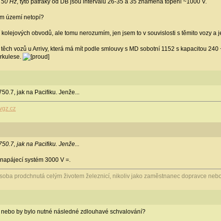
 50 Hz
, tyto patráky od DB jsou intervalu 26-35 a 35 znamená topení ~1000 V.
em území netopí?
kolejových obvodů, ale tomu nerozumím, jen jsem to v souvislosti s těmito vozy a j
těch vozů u Arrivy, která má mít podle smlouvy s MD sobotní 1152 s kapacitou 240 
rkulese.
750.7, jak na Pacifiku. Jenže...
.wgz.cz
750.7, jak na Pacifiku. Jenže...
napájecí systém 3000 V =.
osoba prodchnutá celým životem železnicí, nikoliv jako zaměstnanec dopravce nebo
E nebo by bylo nutné následné zdlouhavé schvalování?