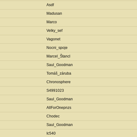
Asdf
Madusan
Marco
Velky_sef
Vagonet
Nocni_spoje
Marcel_Štancl
Saul_Goodman
Tomáš_záruba
Chronosphere
S4991023
Saul_Goodman
AllForOnepnzs
Chodec
Saul_Goodman
Ic540