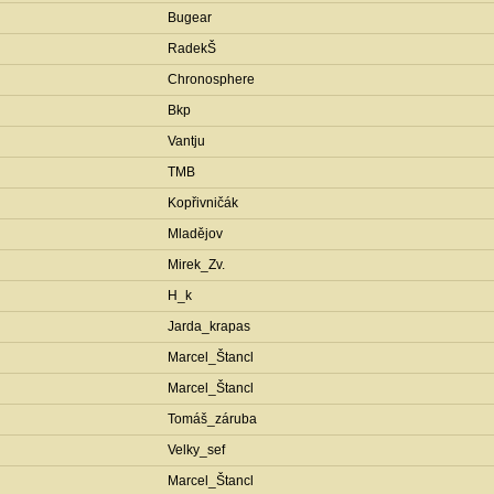
Bugear
RadekŠ
Chronosphere
Bkp
Vantju
TMB
Kopřivničák
Mladějov
Mirek_Zv.
H_k
Jarda_krapas
Marcel_Štancl
Marcel_Štancl
Tomáš_záruba
Velky_sef
Marcel_Štancl