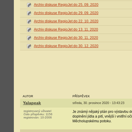
Archiv diskuse RegioJet do 25. 09. 2020
Archiv diskuse RegioJet do 29. 09. 2020
Archiv diskuse RegioJet do 22. 10. 2020
Archiv diskuse RegioJet do 13. 11. 2020
Archiv diskuse RegioJet do 30. 11. 2020
Archiv diskuse RegioJet do 30. 12. 2020
AUTOR
PŘÍSPĚVEK
Yalapeak
středa, 30. prosince 2020 - 13:43:23
registrovaný uživatel
Je známý nějaký plán pro výstavbu d
číslo příspěvku:
1156
doplnění jídla a pití, vnější i vnitř
registrován:
10-2006
Měcholupskému potoku.