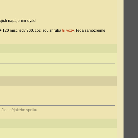
ejich napájením slyšel.
+ 120 míst, tedy 360, což jsou zhruba
tři vozy
. Teda samozřejmě
 člen nějakého spolku.