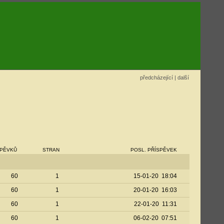
předcházející
|
další
SPĚVKŮ
STRAN
POSL. PŘÍSPĚVEK
60
1
15-01-20 18:04
60
1
20-01-20 16:03
60
1
22-01-20 11:31
60
1
06-02-20 07:51