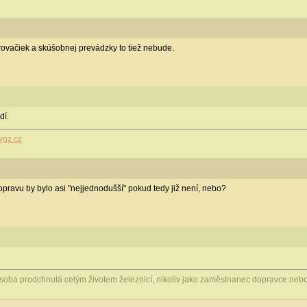
rovačiek a skúšobnej prevádzky to tiež nebude.
dí.
.wgz.cz
pravu by bylo asi "nejjednodušší" pokud tedy již není, nebo?
osoba prodchnutá celým životem železnicí, nikoliv jako zaměstnanec dopravce nebo