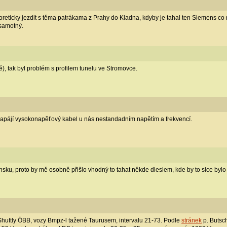
eoreticky jezdit s těma patrákama z Prahy do Kladna, kdyby je tahal ten Siemens co 
 samotný.
), tak byl problém s profilem tunelu ve Stromovce.
napájí vysokonapěťový kabel u nás nestandadním napětím a frekvencí.
vensku, proto by mě osobně přišlo vhodný to tahat někde dieslem, kde by to sice byl
huttly ÖBB, vozy Bmpz-l tažené Taurusem, intervalu 21-73. Podle
stránek
p. Butsc