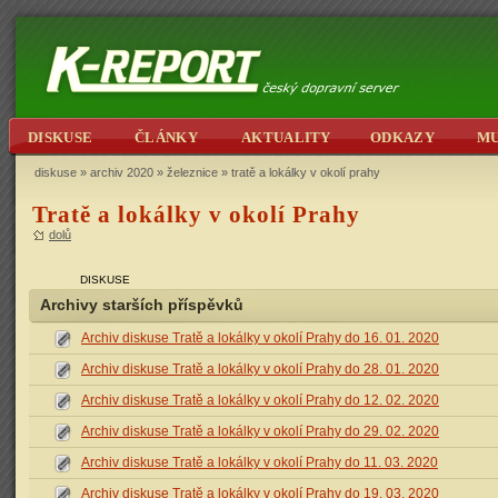
DISKUSE
ČLÁNKY
AKTUALITY
ODKAZY
M
diskuse
»
archiv 2020
»
železnice
» tratě a lokálky v okolí prahy
Tratě a lokálky v okolí Prahy
dolů
DISKUSE
Archivy starších příspěvků
Archiv diskuse Tratě a lokálky v okolí Prahy do 16. 01. 2020
Archiv diskuse Tratě a lokálky v okolí Prahy do 28. 01. 2020
Archiv diskuse Tratě a lokálky v okolí Prahy do 12. 02. 2020
Archiv diskuse Tratě a lokálky v okolí Prahy do 29. 02. 2020
Archiv diskuse Tratě a lokálky v okolí Prahy do 11. 03. 2020
Archiv diskuse Tratě a lokálky v okolí Prahy do 19. 03. 2020