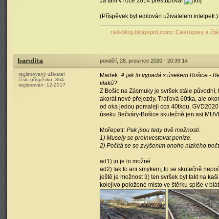
Já tam v roce 2014 přestupoval
(Příspěvek byl editován uživatelem intelpetr.)
rail-blog.blogspot.com: Cestopisy a čl
bandita
pondělí, 28. prosince 2020 - 20:39:14
registrovaný uživatel
Martek:
A jak to vypadá s úsekem Bošice - 
číslo příspěvku:
364
vlaků?
registrován:
12-2017
Z Bošic na Zásmuky je svršek stále původní,
akorát nové přejezdy. Traťová 60tka, ale okom
od oka jedou pomaleji cca 40tkou. GVD2020
úseku Bečváry-Bošice skutečně jen asi MUVk
Mořepetr:
Pak jsou tedy dvě možnosti:
1) Musely se proinvestovat peníze.
2) Počítá se se zvýšením onoho nízkého počtu
ad1) jo je to možné
ad2) tak to ani smykem, to se skutečně nepoč
ještě je možnost 3) ten svršek byl fakt na k
kolejivo položené místo ve štěrku spíše v blát