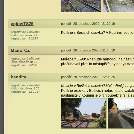
vojtasTS29
pondělí, 28. prosince 2020 - 21:10:19
registrovaný uživatel
Kolik je v Bošicích osovka? V Kouřimi jsou j
číslo příspěvku:
91
registrován:
9-2017
Mana_CZ
pondělí, 28. prosince 2020 - 21:48:10
registrovaný uživatel
Mořepetr 5590: A nebude náhodou na nástupišt
číslo příspěvku:
30
přečuhovali přes to nástupiště, by nebyli vza
registrován:
1-2018
bandita
pondělí, 28. prosince 2020 - 22:06:25
registrovaný uživatel
Kolik je v Bošicích osovka? V Kouřimi jsou j
číslo příspěvku:
365
Kolik je osovka v Bošicích netušim, ale vzdál
registrován:
12-2017
nástupiště v Kouřimi je o "chloupek" širší a s