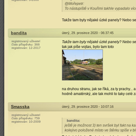
@Mořepetr:
To nástupiště v Kouřimi takhle vypadalo víc
Takže tam byly nějaké úzké panely? Nebo se
bandita
úterý, 29. prosince 2020 - 06:37:45
registrovaný uživatel
Takže tam byly nějaké úzké panely? Nebo se
číslo příspěvku:
366
tak jak píše vojtas, bylo tam toto
registrován:
12-2017
na druhou stranu, jak se říká, za ty prachy... 
hodně amatérský, ale tak mohli to taky celé za
Smasska
úterý, 29. prosince 2020 - 10:07:16
registrovaný uživatel
číslo příspěvku:
759
bandita
:
registrován:
10-2009
ještě je možnost 3) ten svršek byl fakt na 
kolejivo položené místo ve štěrku spíše v blá