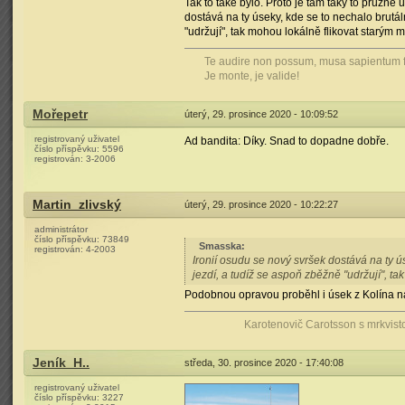
Tak to také bylo. Proto je tam taky to pružné
dostává na ty úseky, kde se to nechalo brutál
"udržují", tak mohou lokálně flikovat starým m
Te audire non possum, musa sapientum fi
Je monte, je valide!
Mořepetr
úterý, 29. prosince 2020 - 10:09:52
registrovaný uživatel
Ad bandita: Díky. Snad to dopadne dobře.
číslo příspěvku:
5596
registrován:
3-2006
Martin_zlivský
úterý, 29. prosince 2020 - 10:22:27
administrátor
číslo příspěvku:
73849
Smasska
:
registrován:
4-2003
Ironií osudu se nový svršek dostává na ty ús
jezdí, a tudíž se aspoň zběžně "udržují", ta
Podobnou opravou proběhl i úsek z Kolína n
Karotenovič Carotsson s mrkvist
Jeník_H..
středa, 30. prosince 2020 - 17:40:08
registrovaný uživatel
číslo příspěvku:
3227