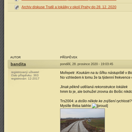
Archiv diskuse Tratě a lokálky v okolí Prahy do 28. 12. 2020
AUTOR
PŘÍSPĚVEK
bandita
pondělí, 28. prosince 2020 - 19:03:45
registrovaný uživatel
Mořepetr:
Koukám na tu šířku nástupiště v Bo
číslo příspěvku:
363
No vzhledem k tomu že ta týdenní frekvence c
registrován:
12-2017
Jinak pěkně udělaná rekonstrukce lokálek
hmm to je, ale bohužel zrovna do Bošic nikdo 
Trs2004:
a došlo někde ke zvýšení rychlosti?
Myslíte třeba takhle