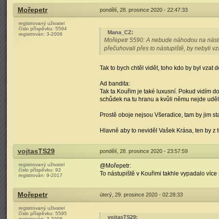
Mořepetr
pondělí, 28. prosince 2020 - 22:47:33
registrovaný uživatel
číslo příspěvku:
5594
Mana_CZ
:
registrován:
3-2006
Mořepetr 5590: A nebude náhodou na nástupi
přečuhovali přes to nástupiště, by nebyli vz
Tak to bych chtěl vidět, toho kdo by byl vzat 
Ad bandita:
Tak ta Kouřim je také luxusní. Pokud vidím do
schůdek na tu hranu a kvůli němu nejde udělat
Prostě oboje nejsou Všeradice, tam by jim sta
Hlavně aby to neviděl Vašek Krása, ten by z 
vojtasTS29
pondělí, 28. prosince 2020 - 23:57:59
registrovaný uživatel
@Mořepetr:
číslo příspěvku:
92
To nástupiště v Kouřimi takhle vypadalo více 
registrován:
9-2017
Mořepetr
úterý, 29. prosince 2020 - 02:28:33
registrovaný uživatel
číslo příspěvku:
5595
vojtasTS29
:
registrován:
3-2006