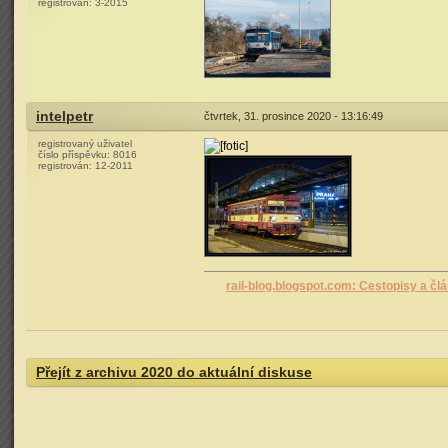
registrován:
3-2015
intelpetr
čtvrtek, 31. prosince 2020 - 13:16:49
registrovaný uživatel
číslo příspěvku:
8016
registrován:
12-2011
rail-blog.blogspot.com: Cestopisy a čl
Přejít z archivu 2020 do aktuální diskuse