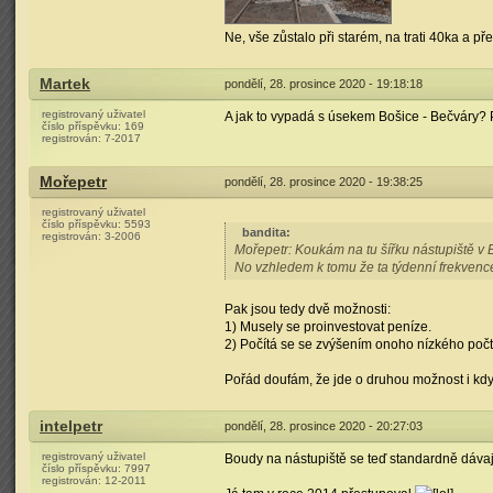
Ne, vše zůstalo při starém, na trati 40ka a p
Martek
pondělí, 28. prosince 2020 - 19:18:18
registrovaný uživatel
A jak to vypadá s úsekem Bošice - Bečváry?
číslo příspěvku:
169
registrován:
7-2017
Mořepetr
pondělí, 28. prosince 2020 - 19:38:25
registrovaný uživatel
číslo příspěvku:
5593
bandita
:
registrován:
3-2006
Mořepetr: Koukám na tu šířku nástupiště v 
No vzhledem k tomu že ta týdenní frekvence 
Pak jsou tedy dvě možnosti:
1) Musely se proinvestovat peníze.
2) Počítá se se zvýšením onoho nízkého počtu
Pořád doufám, že jde o druhou možnost i kdy
intelpetr
pondělí, 28. prosince 2020 - 20:27:03
registrovaný uživatel
Boudy na nástupiště se teď standardně dávají
číslo příspěvku:
7997
registrován:
12-2011